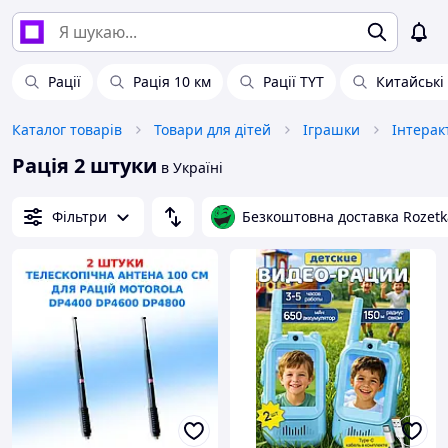
Рації
Рація 10 км
Рації TYT
Китайські 
Каталог товарів
Товари для дітей
Іграшки
Інтерак
Рація 2 штуки
в Україні
Фільтри
Безкоштовна доставка Rozetk