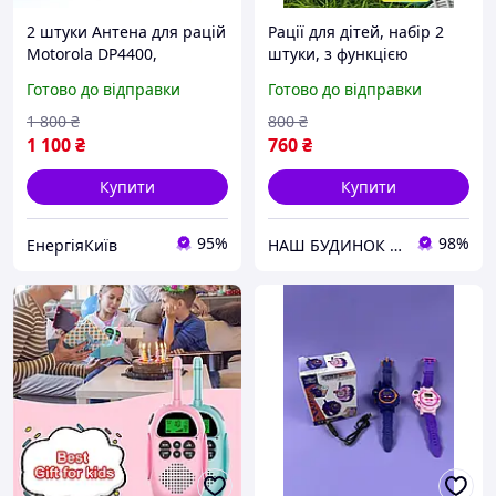
2 штуки Антена для рацій
Рації для дітей, набір 2
Motorola DP4400,
штуки, з функцією
DP4400e, DP4800e, DP4800
відеодзвінка,
Готово до відправки
Готово до відправки
розіграшною функцією
зміни голосу, підходить
1 800
₴
800
₴
для ігор на вулиці,
1 100
₴
760
₴
кемпінгу
Купити
Купити
95%
98%
ЕнергіяКиїв
НАШ БУДИНОК - інтернет-магазин для всієї родини