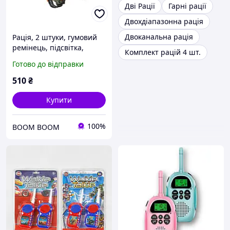
Дві Рації
Гарні рації
Двохдіапазонна рація
Двоканальна рація
Рація, 2 штуки, гумовий
ремінець, підсвітка,
Комплект рацій 4 шт.
компас, електронний
Готово до відправки
годинник, вбудований
акумулятор, USB-кабель, у
510
₴
коробці
Купити
100%
BOOM BOOM