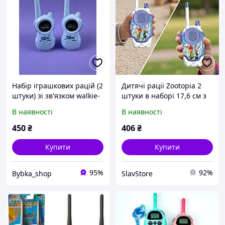
Набір іграшкових рацій (2
Дитячі рації Zootopia 2
штуки) зі зв'язком walkie-
штуки в наборі 17,6 см з
talkie, підсвіткою та
персонажами Звікополіс
В наявності
В наявності
електронним
на батарейках фіолетові
годинником, живлення
для дітей від 3 років
450
₴
406
₴
від батарейок, для діте
Купити
Купити
95%
92%
Bybka_shop
SlavStore