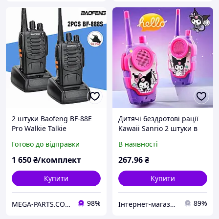
2 штуки Baofeng BF-88E
Дитячі бездротові рації
Pro Walkie Talkie
Kawaii Sanrio 2 штуки в
Бездротова рація з
комплекті
Готово до відправки
В наявності
можливістю копіювання
частоти, дальній діапазон
1 650
₴/комплект
267
.96
₴
UHF 400-470 МГц
Купити
Купити
98%
89%
MEGA-PARTS.COM.UA
Інтернет-магазин VITALON