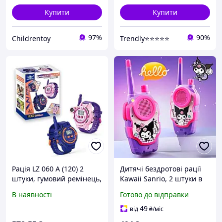
Купити
Купити
97%
90%
Childrentoy
Trendly⭐⭐⭐⭐⭐
Рація LZ 060 A (120) 2
Дитячі бездротові рації
штуки, гумовий ремінець,
Kawaii Sanrio, 2 штуки в
підсвічування, компас,
комплекті cx.
В наявності
Готово до відправки
електронний годинник,
вбудований акумулятор,
49
від
₴
/міс
USB-кабель, в