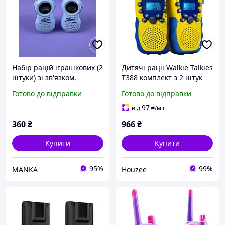
Набір рацій іграшкових (2
Дитячі рації Walkie Talkies
штуки) зі зв'язком,
T388 комплект з 2 штук
світлом, електронним
для спілкування на
Готово до відправки
Готово до відправки
годинником, 2 кольори,
відстані до 5 км з
живлення від батарейок,
ліхтариком та гарнітуро
97
від
₴
/міс
в коробці 2533
360
₴
966
₴
Купити
Купити
95%
99%
MANKA
Houzee