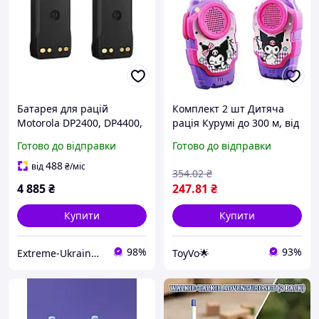
Батарея для рацій
Комплект 2 шт Дитяча
Motorola DP2400, DP4400,
рація Курумі до 300 м, від
DP4800, місткість 2450
батарейок / Набір із двох
Готово до відправки
Готово до відправки
mAh, комплект 2 штуки
рацій для дітей /
(PMNN4543A)
Іграшкова рація
488
від
₴
/міс
354
.02
₴
4 885
₴
247
.81
₴
Купити
Купити
98%
93%
Extreme-Ukraine - найкраща техніка за низькими цінами
ToyVo🌟