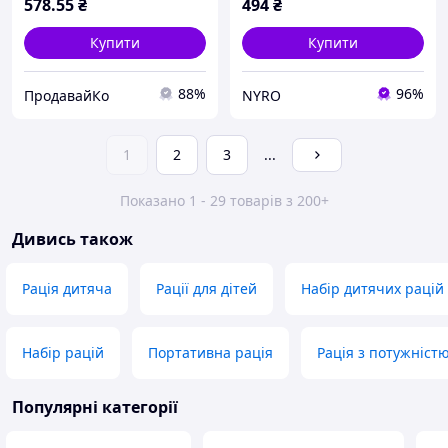
578
.55
₴
494
₴
Купити
Купити
88%
96%
ПродавайКо
NYRO
1
2
3
...
Показано 1 - 29 товарів з 200+
Дивись також
Рація дитяча
Рації для дітей
Набір дитячих рацій
Набір рацій
Портативна рація
Рація з потужністю
Популярні категорії