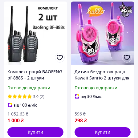
Комплект рацій BAOFENG
Дитячі бездротові рації
bf-888S - 2 штуки
Kawaii Sanrio 2 штуки для
малюків з ABS-пластика
Готово до відправки
Готово до відправки
до 300 м діапазон зв'язку
з ліхтариком та
30
5.0
(2)
від
₴
/міс
наклейками для
100
від
₴
/міс
1 052
.63
₴
596
₴
1 000
₴
298
₴
Купити
Купити