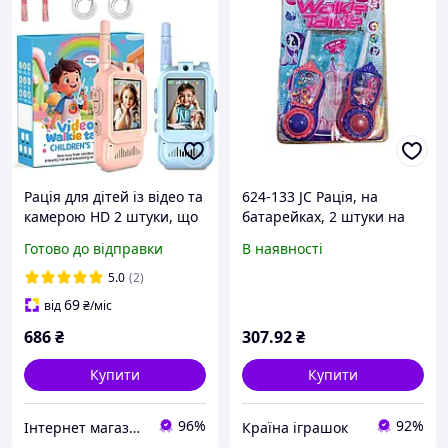
Рація для дітей із відео та
624-133 JС Рація, на
камерою HD 2 штуки, що
батарейках, 2 штуки на
перезаряджається
аркуші
Готово до відправки
В наявності
5.0
(2)
69
від
₴
/міс
686
₴
307
.92
₴
Купити
Купити
96%
92%
Інтернет магазин "Потрібні покупки"
Країна іграшок