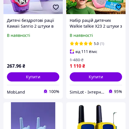
Дитячі бездротові рації
Набір рацій дитячих
Kawaii Sanrio 2 штуки в
Walkie talkie X23 2 штуки з
комплекті
радіусом дії 3 км зарядка
В наявності
В наявності
через USB та ліхтарик
5.0
(1)
111
від
₴
/міс
1 480
₴
267
.96
₴
1 110
₴
Купити
Купити
100%
95%
MobLand
SimiLot - Інтернет-магазин популярних товарів