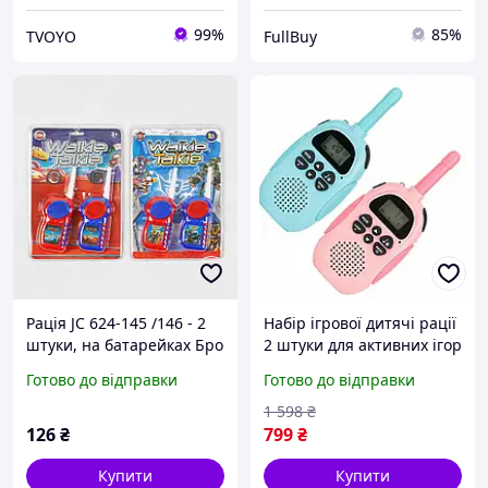
99%
85%
TVOYO
FullBuy
Рація JC 624-145 /146 - 2
Набір ігрової дитячі рації
штуки, на батарейках Бро
2 штуки для активних ігор
удома та на вулиці,
Готово до відправки
Готово до відправки
Дитяча рація для
різноманітності безлічі
1 598
₴
ігор
126
₴
799
₴
Купити
Купити