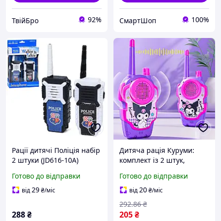
92%
100%
ТвійБро
СмартШоп
Рації дитячі Поліція набір
Дитяча рація Куруми:
2 штуки (JD616-10A)
комплект із 2 штук,
дальність до 300 м/Набір
Готово до відправки
Готово до відправки
із двох рацій для дітей/
Іграшкова рація
29
20
від
₴
/міс
від
₴
/міс
292
.86
₴
288
₴
205
₴