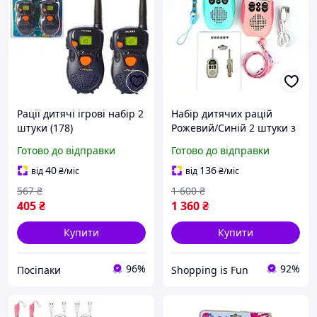
Рації дитячі ігрові набір 2
Набір дитячих рацій
штуки (178)
Рожевий/Синій 2 штуки з
радіусом дії 3 км +
Готово до відправки
Готово до відправки
заряджання через USB +
ліхтар
40
136
від
₴
/міс
від
₴
/міс
567
₴
1 600
₴
405
₴
1 360
₴
Купити
Купити
96%
92%
Посіпаки
Shopping is Fun