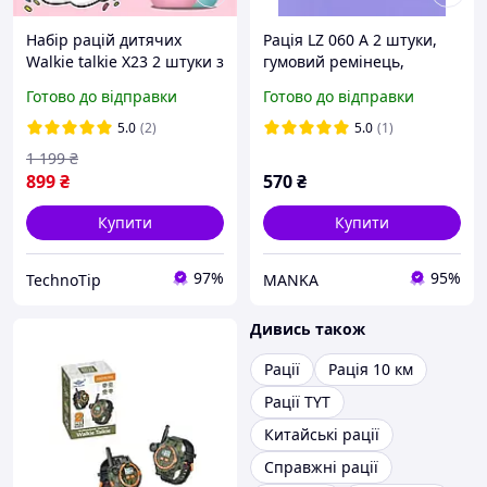
Набір рацій дитячих
Рація LZ 060 A 2 штуки,
Walkie talkie X23 2 штуки з
гумовий ремінець,
радіусом дії 3 км зарядка
підсвічування, компас,
Готово до відправки
Готово до відправки
через USB та ліхтарик
електронний годинник,
вбудований акумулятор,
5.0
(2)
5.0
(1)
USB-кабель
1 199
₴
899
₴
570
₴
Купити
Купити
97%
95%
TechnoTip
MANKA
Дивись також
Рації
Рація 10 км
Рації TYT
Китайські рації
Справжні рації