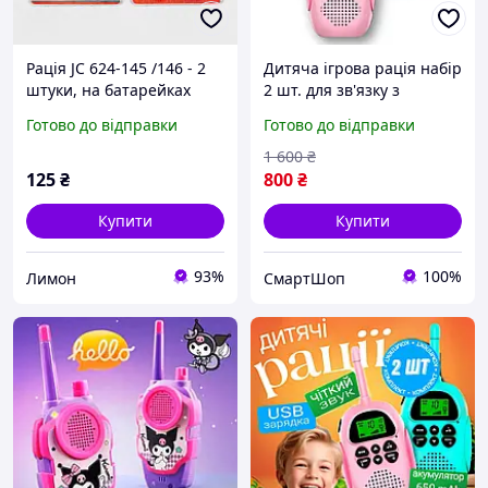
Рація JC 624-145 /146 - 2
Дитяча ігрова рація набір
штуки, на батарейках
2 шт. для зв'язку з
друзями під час ігор,
Готово до відправки
Готово до відправки
Рація набір ігровий 2
штуки для активних ігор
1 600
₴
125
₴
800
₴
Купити
Купити
93%
100%
Лимон
СмартШоп