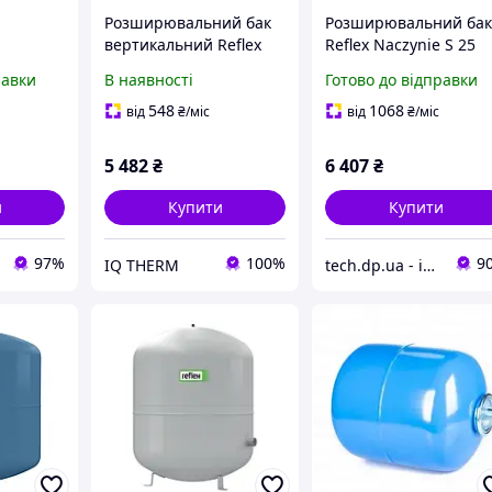
Розширювальний бак
Розширювальний ба
вертикальний Reflex
Reflex Naczynie S 25
ак
NG 80 білий на ніжках
(97.02.900)
равки
В наявності
Готово до відправки
6 бар (7001300)
548
1068
від
₴
/міс
від
₴
/міс
5 482
₴
6 407
₴
и
Купити
Купити
97%
100%
9
IQ THERM
tech.dp.ua - інтернет магазин