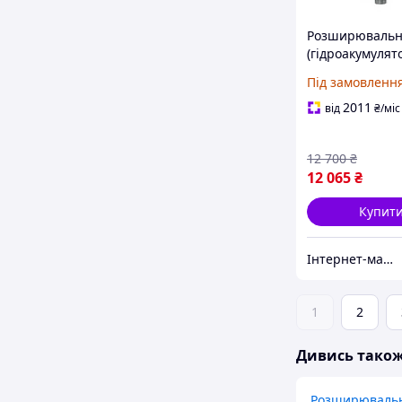
Розширювальн
(гідроакумулят
Reflex REFIX DE
Під замовленн
16 бар / 70 °C 
2011
від
₴
/міс
12 700
₴
12 065
₴
Купит
Інтернет-магазин Dominant
1
2
Дивись тако
Розширювальн