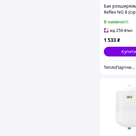
Бак розширюв
Reflex NG 8 (сі
Різьбове, Вихід:
В наявності
256
від
₴
/міс
1 533
₴
Купит
ТеплоПартнер група компаній