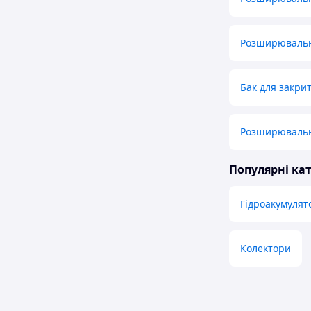
Розширювальні
Бак для закри
Розширювальн
Популярні кат
Гідроакумулят
Колектори