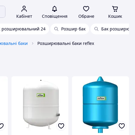
Кабінет
Сповіщення
Обране
Кошик
к розширювальний 24
Розшир бак
Бак розширювал
ювальні баки
Розширювальні баки reflex