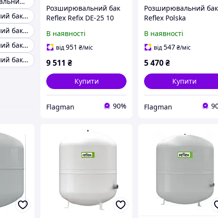
Бак розширювальний reflex n200
Розширювальний бак
Розширювальний ба
Розширювальний бак reflex 200
Reflex Refix DE-25 10
Reflex Polska
bar/70°C G 3/4 7304013
Szybkozczka 1 дюйм
Розширювальний бак reflex 200 л
В наявності
В наявності
(76.13.100)
Розширювальний бак Elbi
951
547
від
₴
/міс
від
₴
/міс
Розширювальний бак reflex ng
9 511
₴
5 470
₴
Купити
Купити
90%
9
Flagman
Flagman