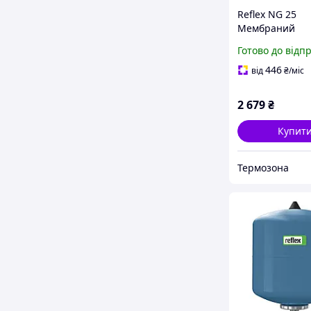
Reflex NG 25
Мембраний
розширений б
Готово до відп
446
від
₴
/міс
2 679
₴
Купит
Термозона