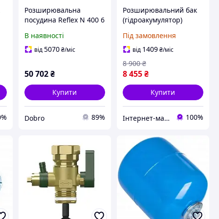
к
Розширювальна
Розширювальний бак
посудина Reflex N 400 6
(гідроакумулятор)
Bar 300л для опалення
Reflex Refix DE 33/10
В наявності
Під замовлення
(7303900)
5070
1409
від
₴
/міс
від
₴
/міс
8 900
₴
50 702
₴
8 455
₴
Купити
Купити
0%
89%
100%
Dobro
Інтернет-магазин Dominant