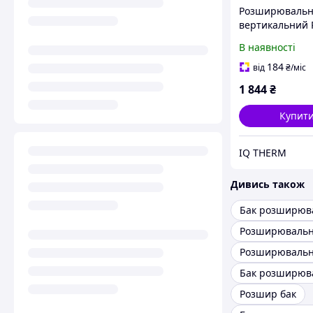
Розширювальн
вертикальний R
NG 8 білий 6 б
В наявності
(7230107)
184
від
₴
/міс
1 844
₴
Купит
IQ THERM
Дивись також
Розширювальн
Розшир бак