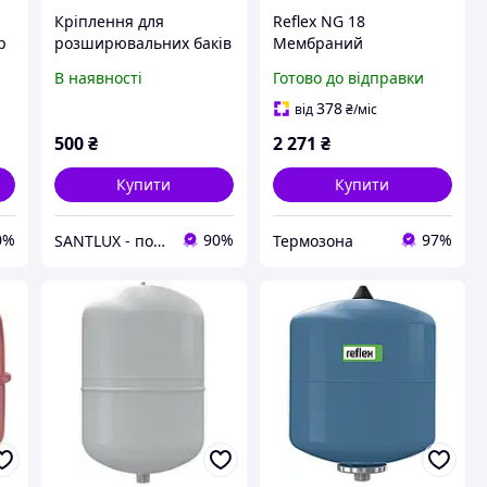
к
Кріплення для
Reflex NG 18
р
розширювальних баків
Мембраний
Reflex 8-25 л.
розширений бак
В наявності
Готово до відправки
378
від
₴
/міс
500
₴
2 271
₴
Купити
Купити
0%
90%
97%
SANTLUX - постачальник інженерної сантехніки та інструментів
Термозона