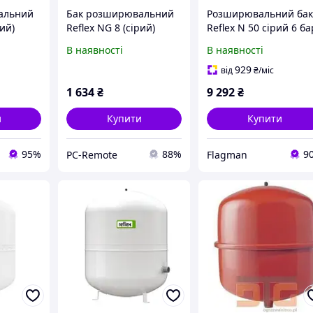
альний
Бак розширювальний
Розширювальний ба
рий)
Reflex NG 8 (сірий)
Reflex N 50 сірий 6 ба
 3/4 "
Різьбове, Вихід: 3/4
70°C
В наявності
В наявності
&#8220;
929
від
₴
/міс
1 634
₴
9 292
₴
и
Купити
Купити
95%
88%
9
PC-Remote
Flagman