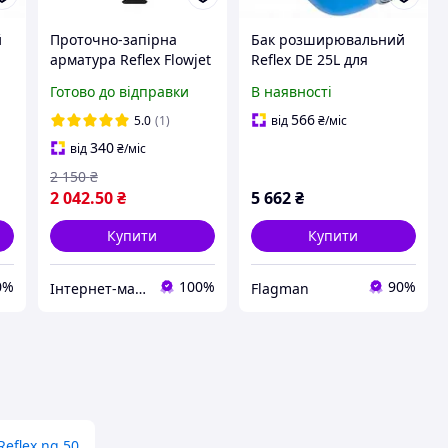
й
Проточно-запірна
Бак розширювальний
арматура Reflex Flowjet
Reflex DE 25L для
зі зливом для
гарячого
Готово до відправки
В наявності
розширювального бака
водопостачання 10 бар
566
5.0
(1)
від
₴
/міс
340
від
₴
/міс
2 150
₴
2 042
.50
₴
5 662
₴
Купити
Купити
0%
100%
90%
Інтернет-магазин Dominant
Flagman
Reflex ng 50