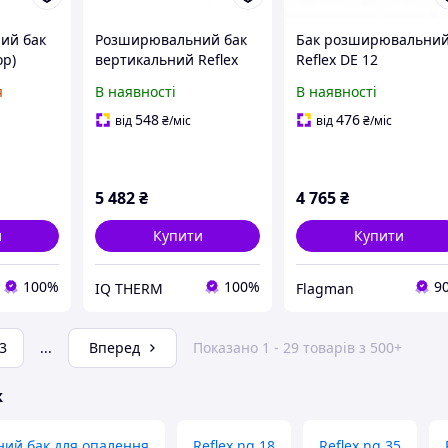
ий бак
Розширювальний бак
Бак розширювальни
ор)
вертикальний Reflex
Reflex DE 12
-25, 25л,
NG 80 сірий на ніжках
мембранний 10 бар
я
В наявності
В наявності
(7304015)
6 бар (8001211)
G3/4 7302013
548
476
від
₴
/міс
від
₴
/міс
5 482
₴
4 765
₴
и
Купити
Купити
100%
100%
9
IQ THERM
Flagman
3
...
Вперед
Показано 1 - 29 товарів з 500+
ж
ий бак для опалення
Reflex ng 18
Reflex ng 35