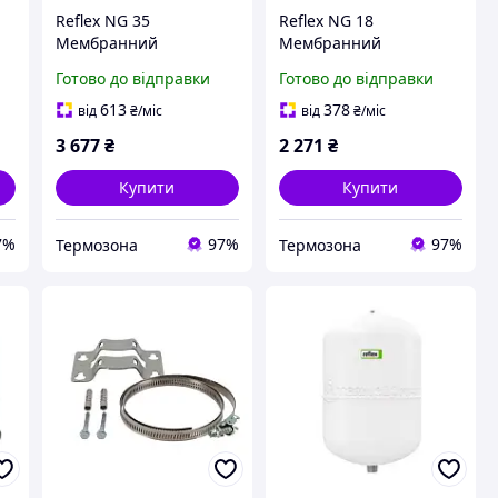
Reflex NG 35
Reflex NG 18
Мембранний
Мембранний
к
розширювальний бак
розширювальний бак
Готово до відправки
Готово до відправки
сірий (8270100)
сірий (8250100)
613
378
від
₴
/міс
від
₴
/міс
3 677
₴
2 271
₴
Купити
Купити
7%
97%
97%
Термозона
Термозона