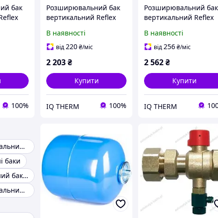
ий бак
Розширювальний бак
Розширювальний ба
eflex
вертикальний Reflex
вертикальний Reflex
ар
NG 18 білий 6 бар
NG 25 білий 6 бар
В наявності
В наявності
(7250107)
(7260107)
220
256
від
₴
/міс
від
₴
/міс
2 203
₴
2 562
₴
и
Купити
Купити
100%
100%
10
IQ THERM
IQ THERM
Бак розширювальний відкритого типу
і баки
Розширювальний баки нержавійка
Бак розширювальний 24