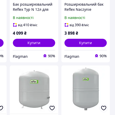
к
Бак розширювальний
Розширювальний бак
Reflex Typ N 12л для
Reflex Naczynie
опалення
Przeponowe Ciniowe 8L
В наявності
В наявності
4 Bar NRN84
410
390
від
₴
/міс
від
₴
/міс
4 099
₴
3 898
₴
Купити
Купити
0%
90%
90%
Flagman
Flagman