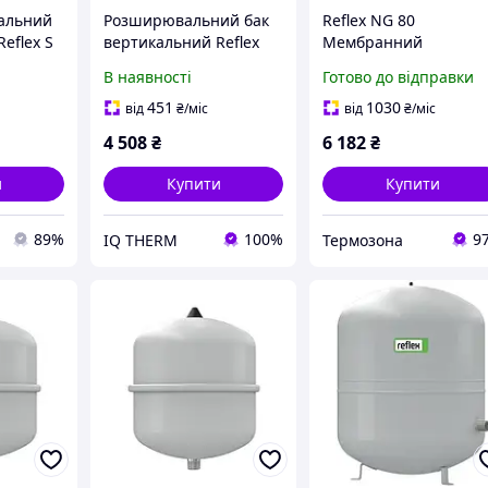
альний
Розширювальний бак
Reflex NG 80
eflex S
вертикальний Reflex
Мембранний
сонячний
NG 50 білий на ніжках
розширювальний ба
В наявності
Готово до відправки
200
6 бар (7001100)
сірий (8001211)
451
1030
від
₴
/міс
від
₴
/міс
4 508
₴
6 182
₴
и
Купити
Купити
89%
100%
9
IQ THERM
Термозона