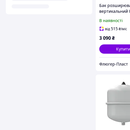
Бак розширюв
вертикальний R
25 10 bar під 
В наявності
колектор 8704
515
від
₴
/міс
3 090
₴
Купит
Флюгер-Пласт