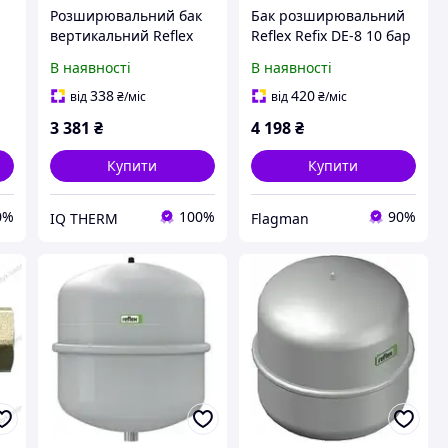
к
Розширювальний бак
Бак розширювальний
вертикальний Reflex
Reflex Refix DE-8 10 бар
NG 35 білий на ніжках
70°C
В наявності
В наявності
6 бар (7270107)
338
420
від
₴
/міс
від
₴
/міс
3 381
₴
4 198
₴
Купити
Купити
0%
100%
90%
IQ THERM
Flagman