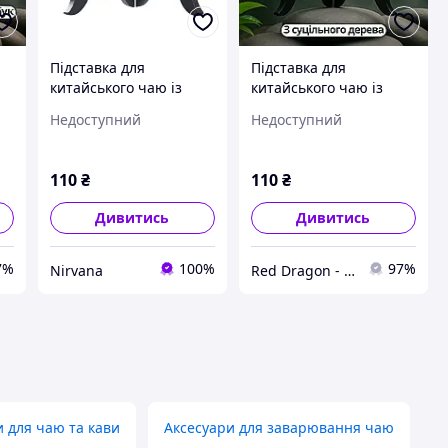
Підставка для
Підставка для
китайського чаю із
китайського чаю із
и,
суцільного дерева
суцільного дерева
Недоступний
Недоступний
і,
110
₴
110
₴
Дивитись
Дивитись
7%
100%
97%
Nirvana
Red Dragon - магазин китайського чаю
и для чаю та кави
Аксесуари для заварювання чаю