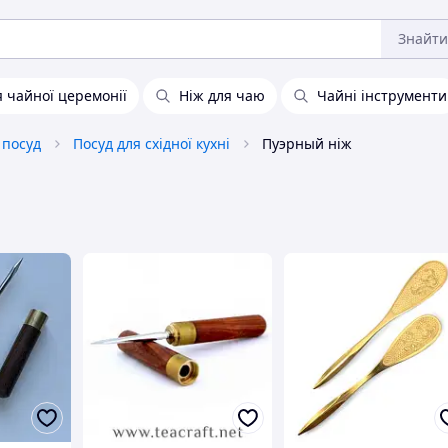
Знайти
 чайної церемонії
Ніж для чаю
Чайні інструменти
 посуд
Посуд для східної кухні
Пуэрный ніж