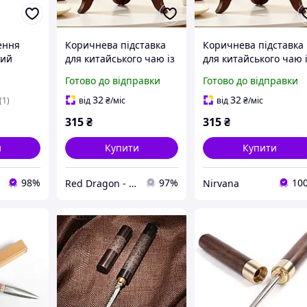
ення
Коричнева підставка
Коричнева підставка
тий
для китайського чаю із
для китайського чаю 
суцільного дерева
суцільного дерева
Готово до відправки
Готово до відправки
15,1х15,6 см
15,1х15,6 см
32
32
(1)
від
₴
/міс
від
₴
/міс
315
₴
315
₴
и
Купити
Купити
98%
97%
10
Red Dragon - магазин китайського чаю
Nirvana