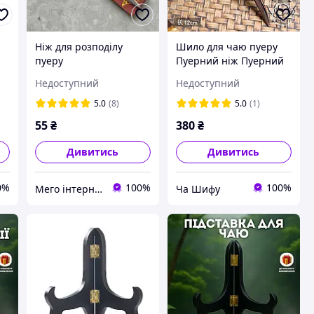
Ніж для розподілу
Шило для чаю пуеру
пуеру
Пуерний ніж Пуерний
ніж Попугай
Недоступний
Недоступний
5.0
(8)
5.0
(1)
55
₴
380
₴
Дивитись
Дивитись
0%
100%
100%
Мего інтернет-магазин
Ча Шифу