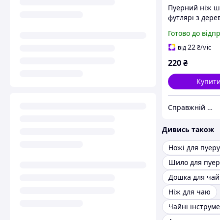
Пуерний ніж ш
футлярі з дере
Готово до відп
22
від
₴
/міс
220
₴
Купит
Справжній китайський чай
Дивись також
Ножі для пуеру
Шило для пуер
Ніж для чаю
Чайні інструм