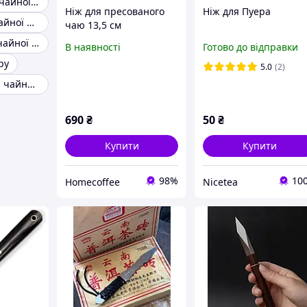
Аксесуари для чайної церемонії
Ніж для пресованого
Ніж для Пуера
Прилади для чайної церемонії
чаю 13,5 см
Приладдя для чайної церемонії
В наявності
Готово до відправки
ру
5.0
(2)
Інструмент для чайної церемонії
690
₴
50
₴
Купити
Купити
98%
10
Homecoffee
Nicetea