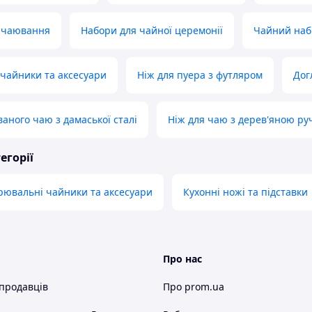
я чаювання
Набори для чайної церемонії
Чайний наб
чайники та аксесуари
Ніж для пуера з футляром
Дог
ваного чаю з дамаської сталі
Ніж для чаю з дерев'яною р
егорії
рювальні чайники та аксесуари
Кухонні ножі та підставки
Про нас
 продавців
Про prom.ua