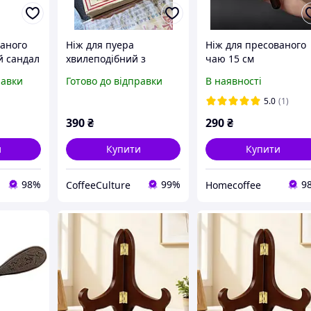
ваного
Ніж для пуера
Ніж для пресованого
 сандал
хвилеподібний з
чаю 15 см
обмоткою чорним
равки
Готово до відправки
В наявності
шнуром
5.0
(1)
390
₴
290
₴
и
Купити
Купити
98%
99%
9
CoffeeCulture
Homecoffee