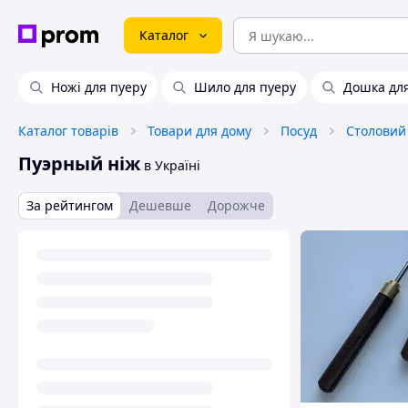
Каталог
Ножі для пуеру
Шило для пуеру
Дошка для
Каталог товарів
Товари для дому
Посуд
Столовий
Пуэрный ніж
в Україні
За рейтингом
Дешевше
Дорожче