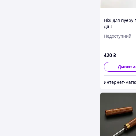
Ніж для пуеру
Да І
Недоступний
420
₴
Дивити