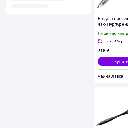
Ніж для пресо
чаю Пурпурний
Готово до відп
72
від
₴
/міс
718
₴
Купит
Чайна Лавка "Tea warrior" teawarrior.ua