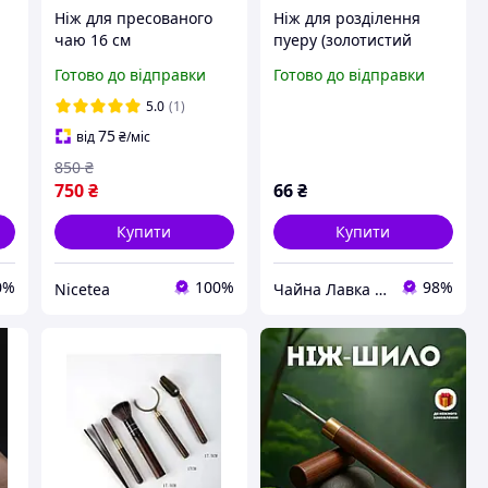
Ніж для пресованого
Ніж для розділення
чаю 16 см
пуеру (золотистий
колір)
Готово до відправки
Готово до відправки
5.0
(1)
75
від
₴
/міс
850
₴
750
₴
66
₴
Купити
Купити
0%
100%
98%
Nicetea
Чайна Лавка "Tea warrior" teawarrior.ua