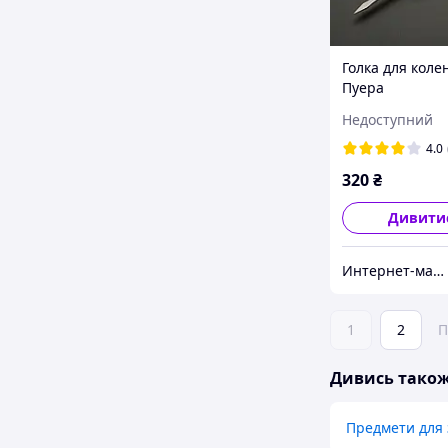
Голка для коле
Пуера
Недоступний
4.0
320
₴
Дивити
Интернет-магазин "BestSeller"
1
2
П
Дивись тако
Предмети для