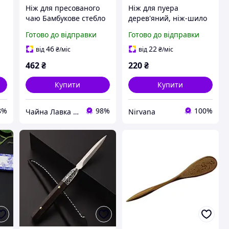
Ніж для пресованого
Ніж для пуера
р
чаю Бамбукове стебло
дерев'яний, ніж-шило
для колки пресованого
Готово до відправки
Готово до відправки
чаю, пуерний ніж,
аксесуари для чаю
46
22
від
₴
/міс
від
₴
/міс
462
₴
220
₴
Купити
Купити
8%
98%
100%
Чайна Лавка "Tea warrior" teawarrior.ua
Nirvana