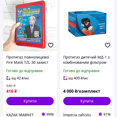
Протигаз повнолицевої
Протигаз дитячий МД-1 з
Fire Mask TZL-30 захист
комбінованим фільтром
органів дихання на 30 хв
Готово до відправки
Готово до відправки
протипожежна маска
42
400
від
₴
/міс
від
₴
/міс
640
₴
416
₴
4 000
₴/комплект
Купити
Купити
99%
91%
KAZAK-MARKET
Imperia zahistu