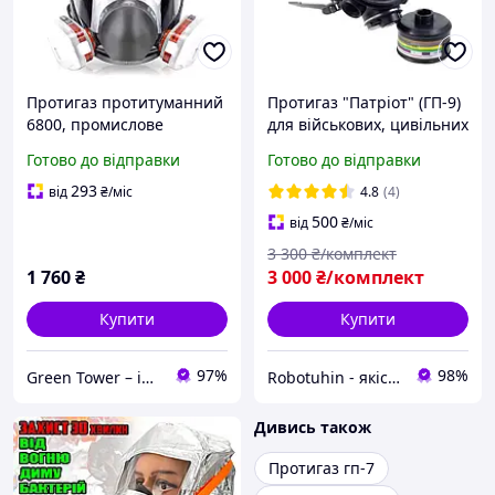
Протигаз протитуманний
Протигаз "Патріот" (ГП-9)
6800, промислове
для військових, цивільних
фарбування, напилення,
(маска панорамна +
Готово до відправки
Готово до відправки
респіратор, охорона
фільтр)
праці, фільтр,
293
від
₴
/міс
4.8
(4)
пилозахисний
500
від
₴
/міс
3 300
₴/комплект
1 760
₴
3 000
₴/комплект
Купити
Купити
97%
98%
Green Tower – інвертори, акумулятори, зарядні пристрої, вимірювальні прилади!
Robotuhin - якість, надійність, радість!
Дивись також
Протигаз гп-7