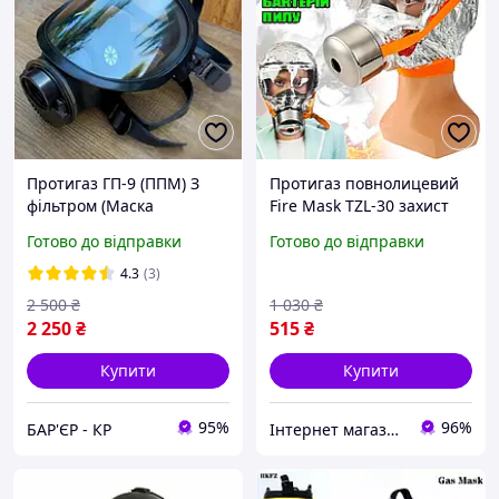
Протигаз ГП-9 (ППМ) З
Протигаз повнолицевий
фільтром (Маска
Fire Mask TZL-30 захист
Панорамна + Фільтр)
органів дихання на 30 хв
Готово до відправки
Готово до відправки
протипожежна маска ВАУ
4.3
(3)
2 500
₴
1 030
₴
2 250
₴
515
₴
Купити
Купити
95%
96%
БАР'ЄР - КР
Інтернет магазин WOWShop