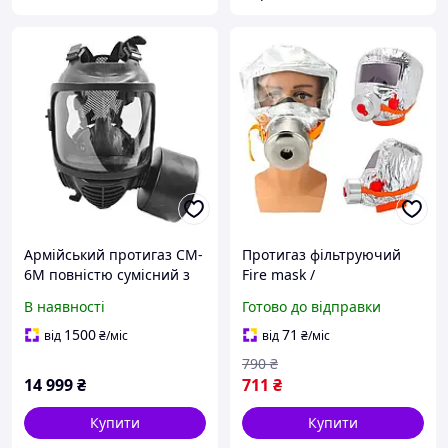
Армійський протигаз CM-
Протигаз фільтруючий
6M повністю сумісний з
Fire mask /
шоломом (протигаз,
Протипожежна маска-
В наявності
Готово до відправки
фільтр, підсумок)
протигаз
1500
71
від
₴
/міс
від
₴
/міс
790
₴
14 999
₴
711
₴
Купити
Купити