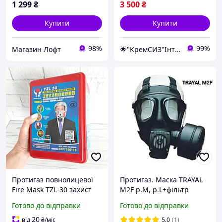
1 299
₴
3 500
₴
Купити
Купити
98%
99%
Магазин Лофт
🌟"КремСИЗ"Інтернет-магазин
Протигаз повнолицевої
Протигаз. Маска TRAYAL
Fire Mask TZL-30 захист
М2F р.М, р.L+фільтр
органів дихання на 30 хв
Готово до відправки
Готово до відправки
протипожежна маска pro
20
від
₴
/міс
5.0
(1)