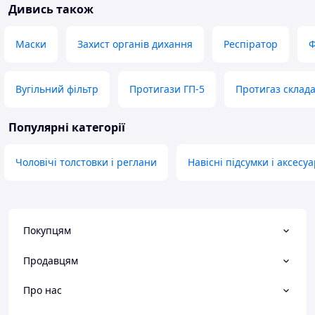
Дивись також
Маски
Захист органів дихання
Респіратор
Ф
Вугільний фільтр
Протигази ГП-5
Протигаз склад
Популярні категорії
Чоловічі толстовки і реглани
Навісні підсумки і аксесу
Покупцям
Продавцям
Про нас