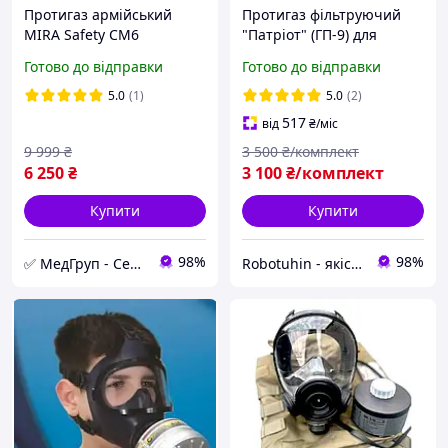
Протигаз армійський
Протигаз фільтруючий
MIRA Safety CM6
"Патріот" (ГП-9) для
протигаз, фільтр і
військових, цивільних
Готово до відправки
Готово до відправки
підсумок МедГруп
(маска панорамна +
фільтр + підсумок)
5.0
(1)
5.0
(2)
517
від
₴
/міс
9 999
₴
3 500
₴/комплект
6 250
₴
3 100
₴/комплект
Купити
Купити
98%
98%
✅ МедГруп - Сертифіковане медичне обладнання
Robotuhin - якість, надійність, радість!