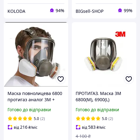
94%
99%
KOLODA
BIGsell-SHOP
Маска повнолицева 6800
ПРОТИГАЗ. Маска 3М
протигаз аналог 3M +
6800(М), 6900(L)
фільтр
ОРИГІНАЛ
Готово до відправки
Готово до відправки
5.0
(2)
5.0
(2)
216
583
від
₴
/міс
від
₴
/міс
4 100
₴