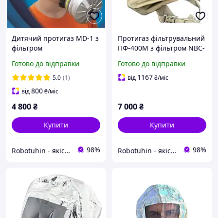
Дитячий протигаз MD-1 з
Протигаз фільтрувальний
фільтром
ПФ-400М з фільтром NBC-
3/SL M
Готово до відправки
Готово до відправки
(А2В2Е2К2HgSXP3DR)
1167
5.0
(1)
від
₴
/міс
800
від
₴
/міс
4 800
₴
7 000
₴
Купити
Купити
98%
98%
Robotuhin - якість, надійність, радість!
Robotuhin - якість, надійність, радість!