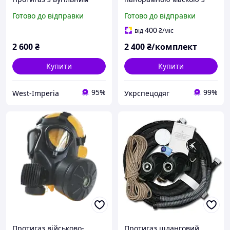
фільтром
фільтром А2В2Е2К2 Р3
Готово до відправки
Готово до відправки
400
від
₴
/міс
2 600
₴
2 400
₴/комплект
Купити
Купити
95%
99%
West-Imperia
Укрспецодяг
Протигаз військово-
Протигаз шланговий