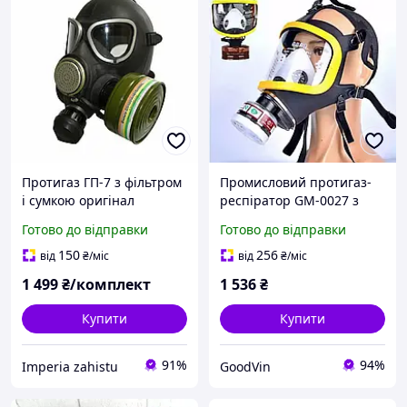
Протигаз ГП-7 з фільтром
Промисловий протигаз-
і сумкою оригінал
респіратор GM-0027 з
+сертифікат
фільтром-картриджем
Готово до відправки
Готово до відправки
(без насоса)
150
256
від
₴
/міс
від
₴
/міс
1 499
₴/комплект
1 536
₴
Купити
Купити
91%
94%
Imperia zahistu
GoodVin