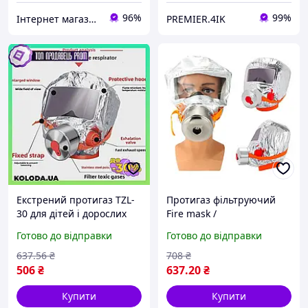
96%
99%
Інтернет магазин Store7
PREMIER.4IK
Екстрений протигаз TZL-
Протигаз фільтруючий
30 для дітей і дорослих
Fire mask /
Fire Mask захист від диму,
Протипожежна маска-
Готово до відправки
Готово до відправки
газів
протигаз
637
.56
₴
708
₴
506
₴
637
.20
₴
Купити
Купити