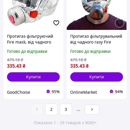
Протигаз фільтруючий
Протигаз фільтрувальний
Fire mask, від чадного
від чадного газу Fire
газу / Панорамний
mask, Сірий /
Готово до відправки
Готово до відправки
респіратор /
Протипожежна маска-
Протипожежна маска
противогаз / Протигаз із
479
.18
₴
479
.18
₴
фольги
335
.43
₴
335
.43
₴
Купити
Купити
95%
94%
GoodChoise
OnlineMarket
1
2
3
...
Показано 1 - 29 товарів з 9000+