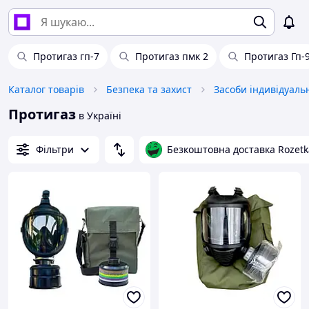
Протигаз гп-7
Протигаз пмк 2
Протигаз Гп-
Каталог товарів
Безпека та захист
Засоби індивідуаль
Протигаз
в Україні
Фільтри
Безкоштовна доставка Rozetk