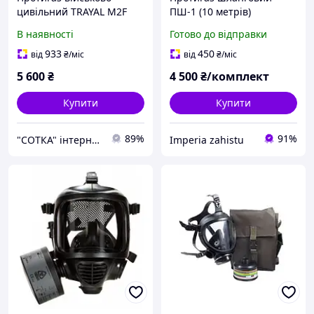
цивільний TRAYAL М2F
ПШ-1 (10 метрів)
(CBRN)
комплект з маскою,
В наявності
Готово до відправки
шлангом та фільтром,
новий
933
450
від
₴
/міс
від
₴
/міс
5 600
₴
4 500
₴/комплект
Купити
Купити
89%
91%
"СОТКА" інтернет магазин
Imperia zahistu