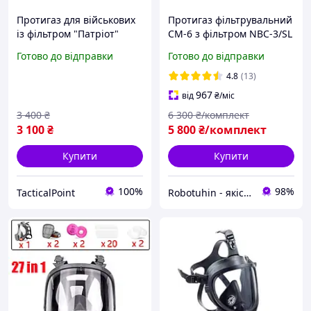
Протигаз для військових
Протигаз фільтрувальний
із фільтром "Патріот"
CM-6 з фільтром NBC-3/SL
ГП-9, маска захисна, Засіб
M (А2В2Е2К2HgSXP3DR
Готово до відправки
Готово до відправки
захисту від радіації
захист від радіації)
арт.Tactic
4.8
(13)
967
від
₴
/міс
3 400
₴
6 300
₴/комплект
3 100
₴
5 800
₴/комплект
Купити
Купити
100%
98%
TacticalPoint
Robotuhin - якість, надійність, радість!