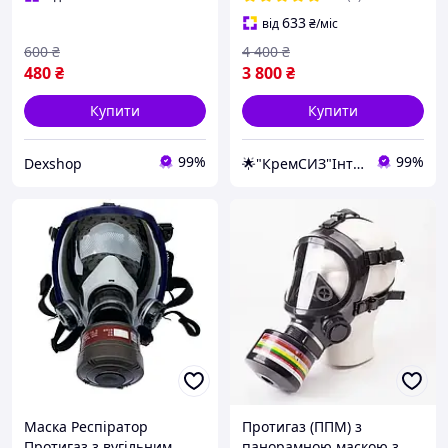
633
від
₴
/міс
600
₴
4 400
₴
480
₴
3 800
₴
Купити
Купити
99%
99%
Dexshop
🌟"КремСИЗ"Інтернет-магазин
Маска Респіратор
Протигаз (ППМ) з
Протигаз з вугільним
панорамною маскою з