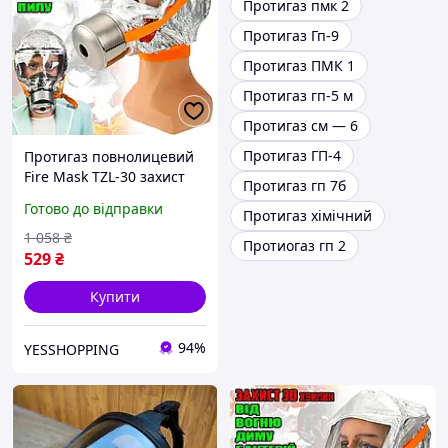
Протигаз пмк 2
Протигаз Гп-9
Протигаз ПМК 1
Протигаз гп-5 м
Протигаз см — 6
Протигаз ГП-4
Протигаз повнолицевий
Fire Mask TZL-30 захист
Протигаз гп 7б
органів дихання на 30 хв
Готово до відправки
Протигаз хімічний
протипожежна маска YES
1 058
₴
Протиогаз гп 2
529
₴
Купити
94%
YESSHOPPING