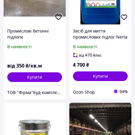
Промислові бетонні
Засіб для миття
підлоги
промислових підлог Nerta
FLOORNET FORTE 20л
В наявності
В наявності
470
від
₴
/міс
4 700
₴
від
350
₴/кв.м
Купити
Купити
94%
Ozon Shop
ТОВ "Фірма"Буд-комплект"