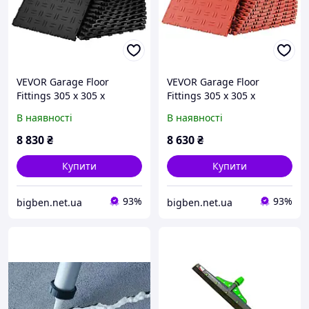
VEVOR Garage Floor
VEVOR Garage Floor
Fittings 305 x 305 x
Fittings 305 x 305 x
13.4mm Набір з 50 шт.
13.4mm Набір із 50 шт.
В наявності
В наявності
Промислова підлога
Промислова підлога
протиковзка,
протиковзка,
8 830
₴
8 630
₴
двостороння
двостороння
дизайнерська підлога для
дизайнерська підлога PP
Купити
Купити
93%
93%
bigben.net.ua
bigben.net.ua