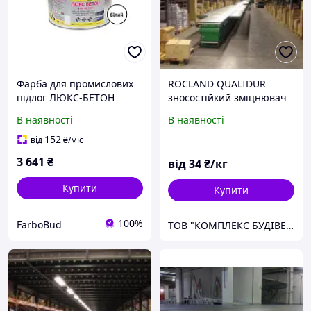
Фарба для промислових
ROCLAND QUALIDUR
підлог ЛЮКС-БЕТОН
зносостійкий зміцнювач
Khimrezerv PRO біла 12кг
поверхні для
В наявності
В наявності
8.3л
промислових підлог.(25
кг)
152
від
₴
/міс
3 641
₴
від
34
₴/кг
Купити
Купити
100%
FarboBud
ТОВ "КОМПЛЕКС БУДІВЕЛЬНИХ ПОСЛУГ"