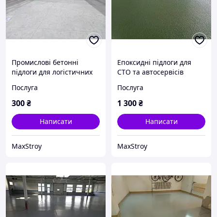
Промислові бетонні
Епоксидні підлоги для
підлоги для логістичних
СТО та автосервісів
центрів та терміналів
Промислові епоксидні
Послуга
Послуга
підлоги для СТО під ключ
300
₴
1 300
₴
Написати
Написати
MaxStroy
MaxStroy