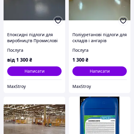
Епоксидні підлоги для
Поліуретанові підлоги для
виробництв Промислові
складів і ангарів
епоксидні підлоги для
Поліуретанові промислові
Послуга
Послуга
виробничих приміщень
підлоги для складів
від
1 300
₴
1 300
₴
Написати
Написати
MaxStroy
MaxStroy