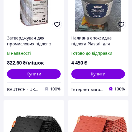
Затверджувач для
Наливна епоксидна
промислових підлог з
підлога Plastall для
корундом EUROTOP
гаража промислові
В наявності
Готово до відправки
Corundum. Колір
підприємства 10кг світло
-платиновий сірий
сірий
822
.60
₴/мішок
4 450
₴
Купити
Купити
100%
100%
BAUTECH - UKRAINE
Інтернет магазин 1988.ua