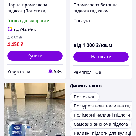
Чорна промислова
Промислова бетонна
підлога (Логістика,
підлога під ключ
Шоурум) Plastall Black |
Готово до відправки
Послуга
Навантаження | 10 кг
742
від
₴
/міс
4 950
₴
4 450
₴
від
1 000
₴/кв.м
Купити
Написати
98%
Kings.in.ua
Ремппол ТОВ
Дивись також
Пол екман
Поліуретанова наливна підло
Полімерні наливні підлоги
Самовирівнююча підлога
Наливні підлоги для вулиці