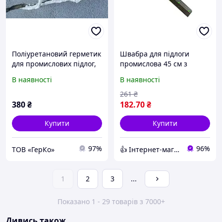
Поліуретановий герметик
Швабра для підлоги
для промислових підлог,
промислова 45 см з
600мл
губкою (подвійна) ZB-384,
В наявності
В наявності
Zambak Plastik,
Туреччина
261
₴
380
₴
182
.70
₴
Купити
Купити
97%
96%
ТОВ «ГерКо»
👍 Iнтернет-магазин "DOMIA" 🎁 🧺 🏡
1
2
3
...
Показано 1 - 29 товарів з 7000+
Дивись також