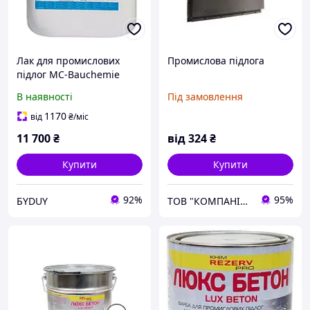
Лак для промислових
Промислова підлога
підлог MC-Bauchemie
Emcoril Protect H, 30 кг
В наявності
Під замовлення
1170
від
₴
/міс
11 700
₴
від
324
₴
Купити
Купити
92%
95%
БYDUY
ТОВ "КОМПАНІЯ ПОЛІМЕРБУД"