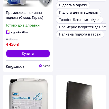
Підлога в гаражі
Підлоги для пташників
Промислова наливна
підлога (Склад, Гараж)
Топпінг бетонних підлог
Plastall Kings |
Готово до відправки
Полімерне покриття для бето
Навантаження 5т |
Комплект 10 кг (Сірий)
742
від
₴
/міс
Наливна підлога в гараж
4 950
₴
4 450
₴
Купити
98%
Kings.in.ua