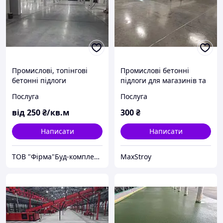
Промислові, топінгові
Промислові бетонні
бетонні підлоги
підлоги для магазинів та
торгових площ
Послуга
Послуга
від
250
₴/кв.м
300
₴
Написати
Написати
ТОВ "Фірма"Буд-комплект"
MaxStroy