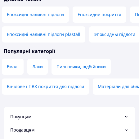
Епоксидні наливні підлоги
Епоксидне покриття
П
Епоксидні наливні підлоги plastall
Эпоксидны підлоги
Популярні категорії
Емалі
Лаки
Пильовики, відбійники
Вінілове і ПВХ покриття для підлоги
Матеріали для обл
Покупцям
Продавцям