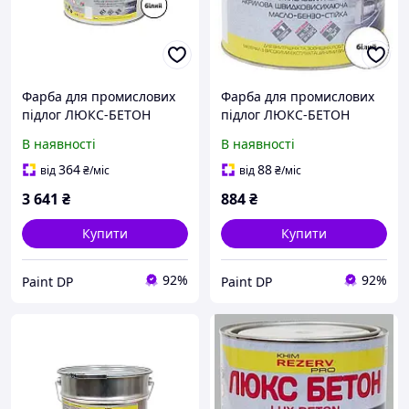
Фарба для промислових
Фарба для промислових
підлог ЛЮКС-БЕТОН
підлог ЛЮКС-БЕТОН
Khimrezerv PRO біла 12кг
Khimrezerv PRO біла 2.7кг
В наявності
В наявності
8.3л
1.9л
364
88
від
₴
/міс
від
₴
/міс
3 641
₴
884
₴
Купити
Купити
92%
92%
Paint DP
Paint DP