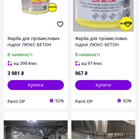
Фарба для промислових
Фарба для промислових
підлог ЛЮКС-БЕТОН
підлог ЛЮКС-БЕТОН
Khimrezerv PRO жовта
Khimrezerv PRO жовта
В наявності
В наявності
12кг 8.3л
2.7кг 1.9л
398
97
від
₴
/міс
від
₴
/міс
3 981
₴
967
₴
Купити
Купити
92%
92%
Paint DP
Paint DP