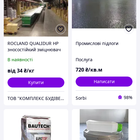
ROCLAND QUALIDUR НР
Промислові підлоги
зносостійкий зміцнювач
поверхні для
В наявності
Послуга
промислових підлог.(25
кг)
720
₴/кв.м
від
34
₴/кг
Написати
Купити
98%
Sorbi
ТОВ "КОМПЛЕКС БУДІВЕЛЬНИХ ПОСЛУГ"