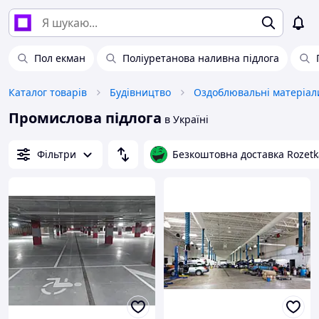
Пол екман
Поліуретанова наливна підлога
Каталог товарів
Будівництво
Оздоблювальні матеріал
Промислова підлога
в Україні
Фільтри
Безкоштовна доставка Rozetk