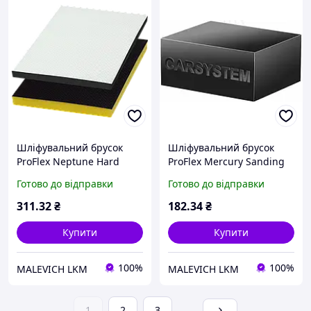
Шліфувальний брусок
Шліфувальний брусок
ProFlex Neptune Hard
ProFlex Mercury Sanding
78*123*5мм CAR SYSTEM
Block Hard CAR SYSTEM
Готово до відправки
Готово до відправки
311
.32
₴
182
.34
₴
Купити
Купити
100%
100%
MALEVICH LKM
MALEVICH LKM
1
2
3
...