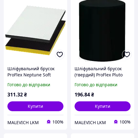
Шліфувальний брусок
Шліфувальний брусок
ProFlex Neptune Soft
(твердий) ProFlex Pluto
78*123*5мм CAR SYSTEM
Sanding Block CAR
Готово до відправки
Готово до відправки
SYSTEM
311
.32
₴
196
.84
₴
Купити
Купити
100%
100%
MALEVICH LKM
MALEVICH LKM