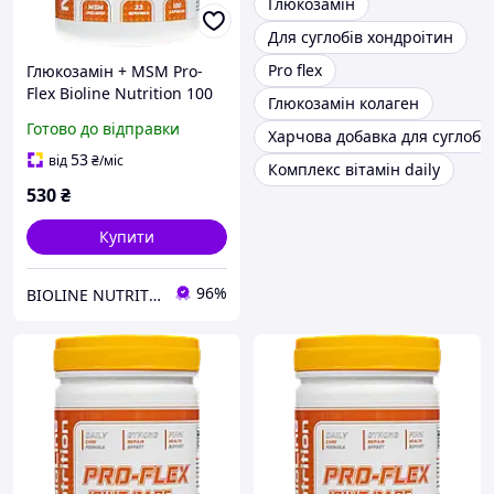
Глюкозамін
Для суглобів хондроітин
Pro flex
Глюкозамін + MSM Pro-
Flex Bioline Nutrition 100
Глюкозамін колаген
капсул
Готово до відправки
Харчова добавка для суглобів
53
від
₴
/міс
Комплекс вітамін daily
530
₴
Купити
96%
BIOLINE NUTRITION