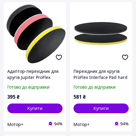
Адаптор-перехідник для
Перехідник для кругів
кругів Jupiter ProFlex
ProFlex Interface Pad hard
Interface Pad soft
без отв.CS 150мм
Готово до відправки
Готово до відправки
75mm/10mm
395
₴
581
₴
Купити
Купити
94%
94%
Мотор+
Мотор+