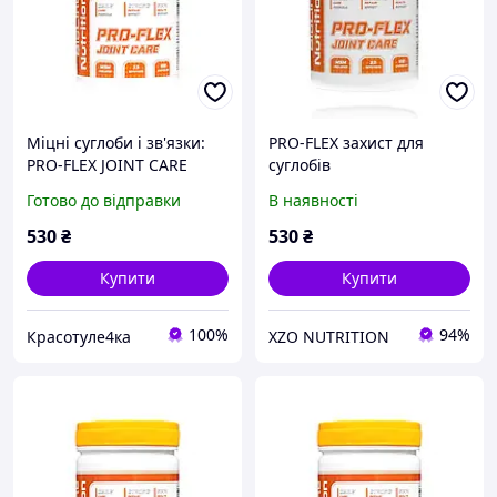
Міцні суглоби і зв'язки:
PRO-FLEX захист для
PRO-FLEX JOINT CARE
суглобів
ГЛЮКОЗАМИН +
Готово до відправки
В наявності
ХОНДРОЇТІН + MSM
530
₴
530
₴
Купити
Купити
100%
94%
Красотуле4ка
XZO NUTRITION