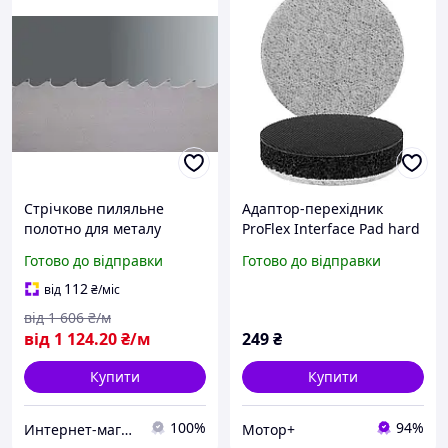
Стрічкове пиляльне
Адаптор-перехідник
полотно для металу
ProFlex Interface Pad hard
WIKUS (Німеччина)
30мм
Готово до відправки
Готово до відправки
27*0.9*3/4TPI M42
PROFLEX
112
від
₴
/міс
від
1 606
₴/м
від
1 124
.20
₴/м
249
₴
Купити
Купити
100%
94%
Интернет-магазин "Мир Всего"
Мотор+