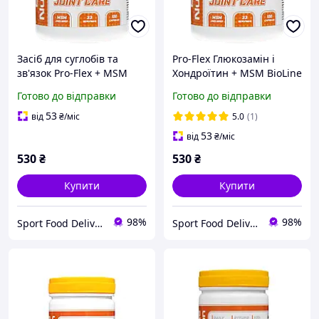
Засіб для суглобів та
Pro-Flex Глюкозамін і
зв'язок Pro-Flex + MSM
Хондроїтин + MSM BioLine
BioLine 100 капсул
100 капсул
Готово до відправки
Готово до відправки
53
від
₴
/міс
5.0
(1)
53
від
₴
/міс
530
₴
530
₴
Купити
Купити
98%
98%
Sport Food Delivery
Sport Food Delivery