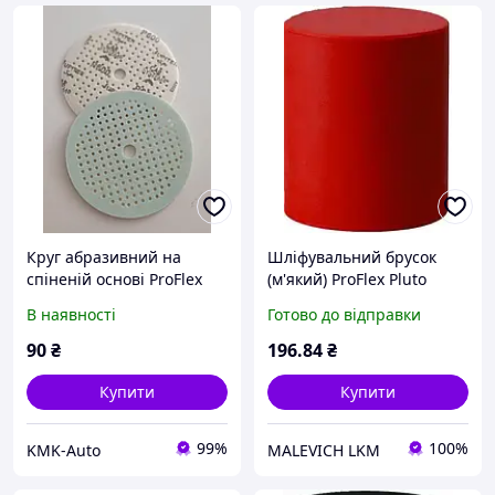
Круг абразивний на
Шліфувальний брусок
спіненій основі ProFlex
(м'який) ProFlex Pluto
Jupiter Soft d152 мм P600
Sanding Block CAR
В наявності
Готово до відправки
SYSTEM
90
₴
196
.84
₴
Купити
Купити
99%
100%
KMK-Auto
MALEVICH LKM