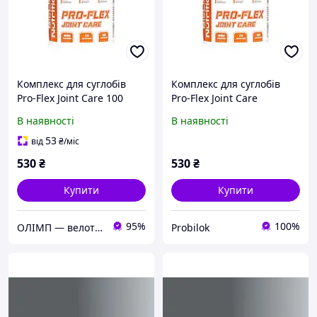
Комплекс для суглобів
Комплекс для суглобів
Pro-Flex Joint Care 100
Pro-Flex Joint Care
капсул
В наявності
В наявності
53
від
₴
/міс
530
₴
530
₴
Купити
Купити
95%
100%
ОЛІМП — велотовари, запчастини Xiaomi та мототовари, спортивне харчування
Probilok