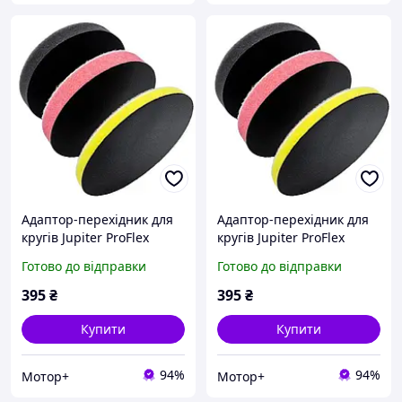
Адаптор-перехідник для
Адаптор-перехідник для
кругів Jupiter ProFlex
кругів Jupiter ProFlex
Interface Pad hard 75
Interface Pad medium
Готово до відправки
Готово до відправки
mm/5mm
75mm/10mm
395
₴
395
₴
Купити
Купити
94%
94%
Мотор+
Мотор+