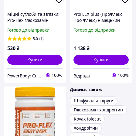
Міцні суглоби та зв'язки:
ProFLEX plus (ПроФлекс,
Pro-Flex глюкозамін
Про Флекс) німецький
хондроїтин + MSM
колаген для зміцнення
Готово до відправки
Готово до відправки
Germany 100 капсул
суглобів від компанії
SCHÖNEN
5.0
(1)
530
₴
1 138
₴
Купити
Купити
100%
100%
PowerBody: Спортивное питание Без Переплат
Відрада
Дивись також
Шліфувальні круги
Глюкозамін-хондроітин
Kovax tolecut
Хондроітин