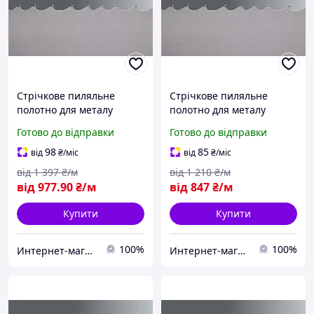
Стрічкове пиляльне
Стрічкове пиляльне
полотно для металу
полотно для металу
WIKUS (Німеччина)
WIKUS (Німеччина)
Готово до відправки
Готово до відправки
20*0.9*5/7TPI M42
20*0.9*8/11TPI M42
PROFLEX
PROFLEX
98
85
від
₴
/міс
від
₴
/міс
від
1 397
₴/м
від
1 210
₴/м
від
977
.90
₴/м
від
847
₴/м
Купити
Купити
100%
100%
Интернет-магазин "Мир Всего"
Интернет-магазин "Мир Всего"