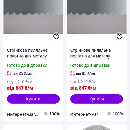
Стрічкове пиляльне
Стрічкове пиляльне
полотно для металу
полотно для металу
WIKUS (Німеччина)
WIKUS (Німеччина)
Готово до відправки
Готово до відправки
20*0.9*10/14TPI M42
20*0.9*12/16TPI M42
PROFLEX
PROFLEX
85
85
від
₴
/міс
від
₴
/міс
від
1 210
₴/м
від
1 210
₴/м
від
847
₴/м
від
847
₴/м
Купити
Купити
100%
100%
Интернет-магазин "Мир Всего"
Интернет-магазин "Мир Всего"