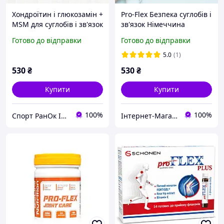
Хондроїтин і глюкозамін +
Pro-Flex Безпека суглобів і
MSM для суглобів і зв'язок
зв'язок Німеччина
ProFlex Germany 100
глюкозамін хондраїтин +
Готово до відправки
Готово до відправки
капсул
MSM 100 капсул
5.0
(1)
530
₴
530
₴
Купити
Купити
100%
100%
Спорт РанОк Інтернет-магазин натурального спортивного харчування
Iнтернет-Магазин АВС-SportFood Твій Помічник по Спортивному Харчуванню