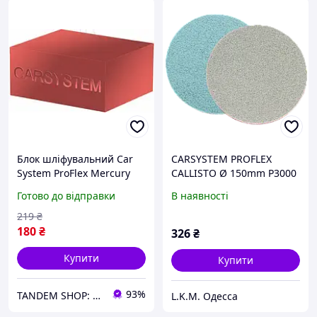
Блок шліфувальний Car
CARSYSTEM PROFLEX
System ProFlex Mercury
CALLISTO Ø 150mm P3000
Mercury Sanding Red Soft,
/ P6000
Готово до відправки
В наявності
М'який
219
₴
180
₴
326
₴
Купити
Купити
93%
TANDEM SHOP: Автотовари та багато іншого! Безкоштовна доставка від 7000 грн!
L.K.M. Одесса