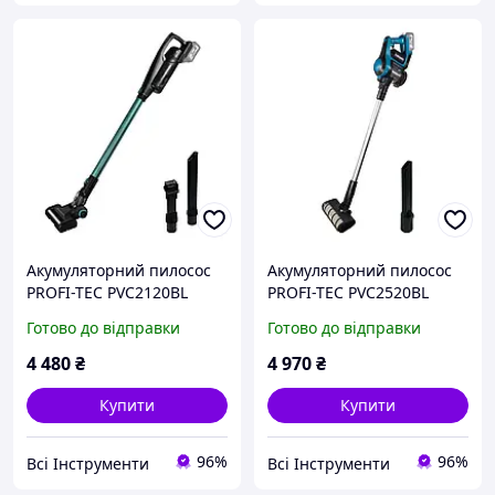
Акумуляторний пилосос
Акумуляторний пилосос
PROFI-TEC PVC2120BL
PROFI-TEC PVC2520BL
POWERLine (без
POWERLine (без
Готово до відправки
Готово до відправки
акумулятора та зарядного
акумулятора та зарядного
пристрою)
пристрою)
4 480
₴
4 970
₴
Купити
Купити
96%
96%
Всі Інструменти
Всі Інструменти