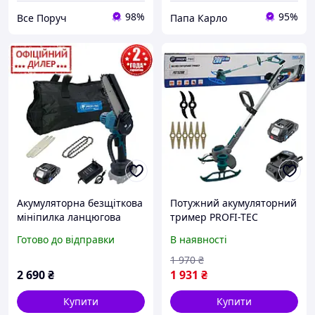
98%
95%
Все Поруч
Папа Карло
Акумуляторна безщіткова
Потужний акумуляторний
мініпилка ланцюгова
тример PROFI-TEC
PROFI-TEC PCS1520BL
PGT1520BL POWERLine : з
Готово до відправки
В наявності
POWERLine (1 акб 2 А·год,
АКБ 2 шт-20V 2.0 Ah+ЗП,
ЗП, Сумка)
11000 об/хв, диск 15 см,
1 970
₴
ніж(11)
2 690
₴
1 931
₴
Купити
Купити