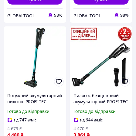
98%
98%
GLOBALTOOL
GLOBALTOOL
Потужний акумуляторний
Пилосос безщітковий
пилосос PROFI-TEC
акумуляторний PROFI-TEC
PVC2120BL POWERLine :
TMT PVC2120BL
Готово до відправки
Готово до відправки
без АКБ, бак 500 мл PPO26
POWERLine (без АКБ і ЗП,
20 В, 21 кПа, 0.5 л)
747
644
від
₴
/міс
від
₴
/міс
4 679
₴
4 470
₴
4 480
₴
3 861
₴