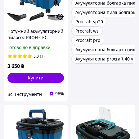
Акумуляторна болгарка пила 
Акумуляторна пила болгарка
Procraft vp20
Procraft ws
Потужний акумуляторний
пилосос PROFI-TEC
Procraft pro
PVC1520 POWERLine
Готово до відправки
Акумуляторна болгарка пила 
точний зручний GLO05
5.0
(1)
Акумуляторна procraft 40 v
3 650
₴
Купити
96%
Всі Інструменти