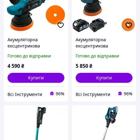
Акумуляторна
Акумуляторна
ексцентрикова
ексцентрикова
полірувальна машина
полірувальна машина
Готово до відправки
Готово до відправки
PROFI-TEC PPM-1520CDA
PROFI-TEC PPM-1520CDA
POWERLine (без
POWERLine (1×PT2040MP
4 590
₴
5 850
₴
акумулятора та зарядного
(4.0 Аг), зарядний
пристрою)
пристрій)
Купити
Купити
96%
96%
Всі Інструменти
Всі Інструменти