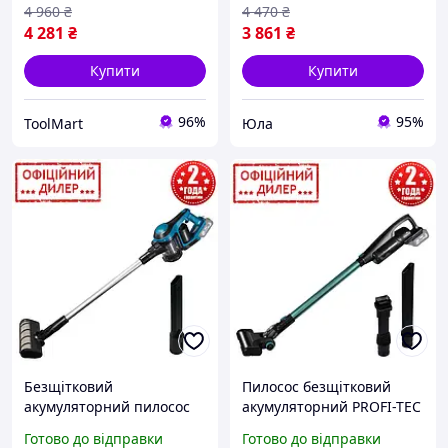
4 960
₴
4 470
₴
4 281
₴
3 861
₴
Купити
Купити
96%
95%
ToolMart
Юла
Безщітковий
Пилосос безщітковий
акумуляторний пилосос
акумуляторний PROFI-TEC
PROFI-TEC YLP PVC2520BL
TLT PVC2120BL POWERLine
Готово до відправки
Готово до відправки
POWERLine (без АКБ і ЗП,
(без АКБ і ЗП, 20 В, 21 кПа,