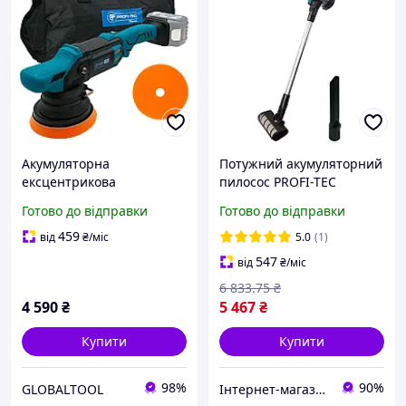
Акумуляторна
Потужний акумуляторний
ексцентрикова
пилосос PROFI-TEC
полірувальна машина
PVC2520BL POWERLine :
Готово до відправки
Готово до відправки
PROFI-TEC PPM-1520CDA
без АКБ, бак 1000 мл
POWERLine (без
459
від
₴
/міс
5.0
(1)
акумулятора та зарядного
547
від
₴
/міс
пристрою)
6 833
.75
₴
4 590
₴
5 467
₴
Купити
Купити
98%
90%
GLOBALTOOL
Інтернет-магазин Clothes-Mall