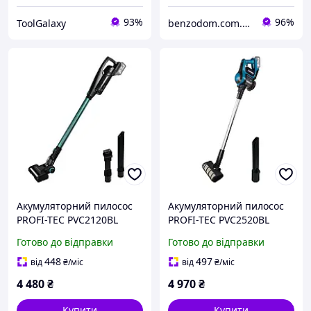
93%
96%
ToolGalaxy
benzodom.com.ua
Акумуляторний пилосос
Акумуляторний пилосос
PROFI-TEC PVC2120BL
PROFI-TEC PVC2520BL
POWERLine (без
POWERLine (без
Готово до відправки
Готово до відправки
акумулятора та зарядного
акумулятора та зарядного
пристрою)
пристрою)
448
497
від
₴
/міс
від
₴
/міс
4 480
₴
4 970
₴
Купити
Купити