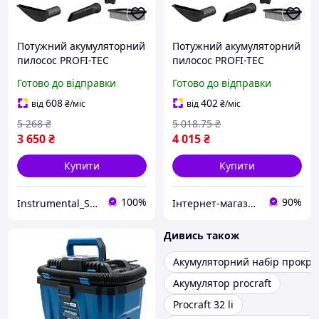
Потужний акумуляторний
Потужний акумуляторний
пилосос PROFI-TEC
пилосос PROFI-TEC
PVC1520 POWERLine : без
PVC1520 POWERLine : без
Готово до відправки
Готово до відправки
АКБ, вологе / сухе, бак 10л
АКБ, вологе / сухе, бак 10л
(006284)
(006284)
608
402
від
₴
/міс
від
₴
/міс
5 268
₴
5 018
.75
₴
3 650
₴
4 015
₴
Купити
Купити
100%
90%
Instrumental_Store
Інтернет-магазин Clothes-Mall
Дивись також
Акумуляторний набір прокра
Акумулятор procraft
Procraft 32 li