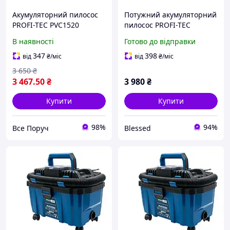
Акумуляторний пилосос
Потужний акумуляторний
PROFI-TEC PVC1520
пилосос PROFI-TEC
POWERLine (без
PVC1520 POWERLine : без
В наявності
Готово до відправки
акумулятора та зарядного
АКБ, вологе / сухе, бак 10л
пристрою)
(006284)
347
398
від
₴
/міс
від
₴
/міс
3 650
₴
3 467
.50
₴
3 980
₴
Купити
Купити
98%
94%
Все Поруч
Blessed