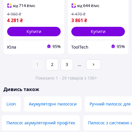
2 режими, 1 л)
0.5 л)
714
644
від
₴
/міс
від
₴
/міс
4 960
₴
4 470
₴
4 281
₴
3 861
₴
Купити
Купити
95%
95%
Юла
ToolTech
1
2
3
...
Показано 1 - 29 товарів з 100+
Дивись також
Liion
Акумуляторні пилососи
Ручний пилосос для
Пилосос акумуляторний профітек
Пилосос з системою 