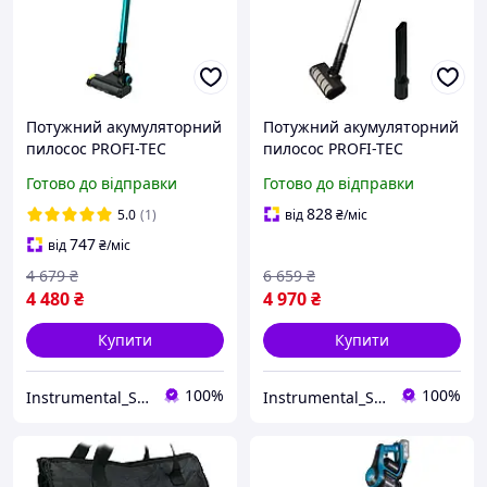
Потужний акумуляторний
Потужний акумуляторний
пилосос PROFI-TEC
пилосос PROFI-TEC
PVC2120BL POWERLine :
PVC2520BL POWERLine :
Готово до відправки
Готово до відправки
без АКБ, бак 500 мл
без АКБ, бак 1000 мл
828
5.0
(1)
від
₴
/міс
747
від
₴
/міс
4 679
₴
6 659
₴
4 480
₴
4 970
₴
Купити
Купити
100%
100%
Instrumental_Store
Instrumental_Store