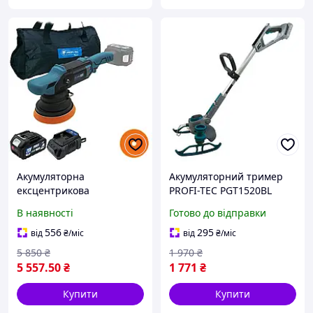
Акумуляторна
Акумуляторний тример
ексцентрикова
PROFI-TEC PGT1520BL
полірувальна машина
POWERLine (без
В наявності
Готово до відправки
PROFI-TEC PPM-1520CDA
акумулятора та зарядного
POWERLine (1×PT2040MP
пристрою)
556
295
від
₴
/міс
від
₴
/міс
(4.0 Аг), зарядний
5 850
₴
1 970
₴
пристрій)
5 557
.50
₴
1 771
₴
Купити
Купити