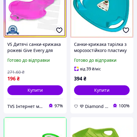
VS Дитячі санки-крижака
Санки-крижака тарілка з
рожеві Give Every для
морозостійкого пластику
катання на снігу від 3
для катання з гірки,
Готово до відправки
Готово до відправки
років з ручкою та міцним
блакитний колір, Doloni
пластиком 32T8_V1
Toys, 1.03 кг
39
від
₴
/міс
271
.60
₴
196
₴
394
₴
Купити
Купити
97%
100%
TVS Інтернет магазин
🤍 💜 Diamond 🤍 💜