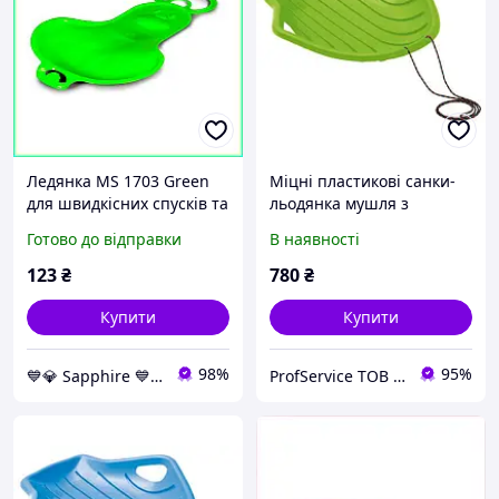
Ледянка MS 1703 Green
Міцні пластикові санки-
для швидкісних спусків та
льодянка мушля з
активних зимових ігор
ручками для дітей, BIG M
Готово до відправки
В наявності
дитини на сніжних гірках
Prosperplast, для спуску з
63х37,5 см
гірки Синій
123
₴
780
₴
Купити
Купити
98%
95%
💙💎 Sapphire 💙💎
ProfService ТОВ "Професійний сервіс"