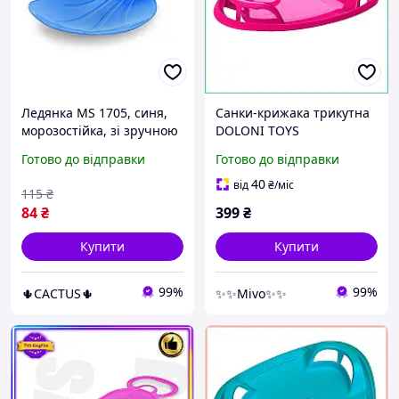
Ледянка MS 1705, синя,
Санки-крижака трикутна
морозостійка, зі зручною
DOLONI TOYS
ручкою, навантаження до
морозостійкий пластик
Готово до відправки
Готово до відправки
40 кг
для швидкісного спуску з
ручками посилена
40
від
₴
/міс
115
₴
84
₴
399
₴
Купити
Купити
99%
99%
🌵CACTUS🌵
✨✨Mivo✨✨