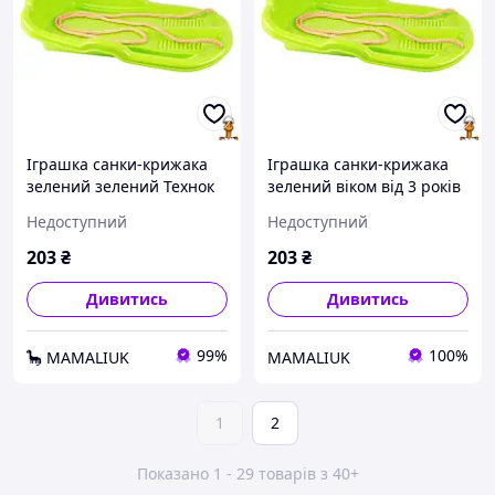
Іграшка санки-крижака
Іграшка санки-крижака
зелений зелений Технок
зелений віком від 3 років
6481TXK(Green)
Технок 6481TXK(Green)
Недоступний
Недоступний
203
₴
203
₴
Дивитись
Дивитись
99%
100%
🦕 MAMALIUK
MAMALIUK
1
2
Показано 1 - 29 товарів з 40+