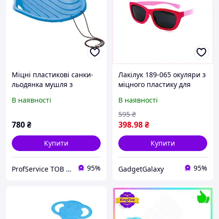
Міцні пластикові санки-
Лакілук 189-065 окуляри з
льодянка мушля з
міцного пластику для
ручками для дітей, BIG M
дітей, 8E0P55908
В наявності
В наявності
Prosperplast, для спуску з
гірки Зелений
595
₴
780
₴
398
.98
₴
Купити
Купити
95%
95%
ProfService ТОВ "Професійний сервіс"
GadgetGalaxy