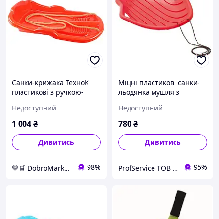
Санки-крижака ТехноК
Міцні пластикові санки-
пластикові з ручкою-
льодянка мушля з
шнурком для дітей до 20
ручками для дітей, BIG M
Недоступний
Недоступний
кг, міцна морозостійка
Prosperplast, для спуску з
іграшка 62см
гірки
1 004
₴
780
₴
Дивитись
Дивитись
98%
95%
💛🛒 DobroMarket 💛🛒 мережа інтернет-магазинів
ProfService ТОВ "Професійний сервіс"