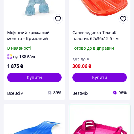
Міфічний крижаний
Сани-ледянка ТехноК
монстр - Крижаний
пластик 62х36х15 5 см
монстр з чарівним мечем
Червоний
В наявності
Готово до відправки
і киркою, Рухома фігурка
в стилі фентезі, Міцні
188
від
₴
/міс
382
.50
₴
фігурки для дітей
1 875
₴
309
.06
₴
Купити
Купити
89%
96%
ВсеВсім
BestMix