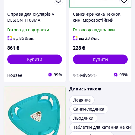
Оправа для окулярів V
Санки-крижака ТехноК
DESIGN T168MA
сині морозостійкий
напівпрозора коричнева
пластик для дітей легені з
Готово до відправки
Готово до відправки
медична для дітей легка
ручками аеродинамічні
та міцна
міцні 20кг
86
23
від
₴
/міс
від
₴
/міс
861
₴
228
₴
Купити
Купити
99%
99%
Houzee
✨✨Mivo✨✨
Дивись також
Ледянка
Санки-ледянка
Льодянки
Таблетки для катання на сніг