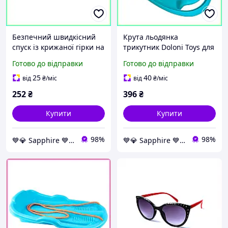
Безпечний швидкісний
Крута льодянка
спуск із крижаної гірки на
трикутник Doloni Toys для
міцних санчатах-
дітей та дорослих, міцні
Готово до відправки
Готово до відправки
крижалях з ручкою для
пластикові санки тарілка
дітей до 20 кг блакитних
блакитні
25
40
від
₴
/міс
від
₴
/міс
252
₴
396
₴
Купити
Купити
98%
98%
💙💎 Sapphire 💙💎
💙💎 Sapphire 💙💎