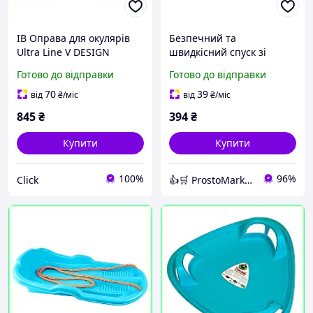
ІВ Оправа для окулярів
Безпечний та
Ultra Line V DESIGN
швидкісний спуск зі
коричнева напівпрозора
снігових гірок для дітей
Готово до відправки
Готово до відправки
для дітей медична легка
та дорослих на міцній
та міцна ЕMN_PS
крижанці Doloni 06551/1
70
39
від
₴
/міс
від
₴
/міс
845
₴
394
₴
Купити
Купити
100%
96%
Click
👍🛒 ProstoMarket 👍🛒 мережа інтернет магазинів