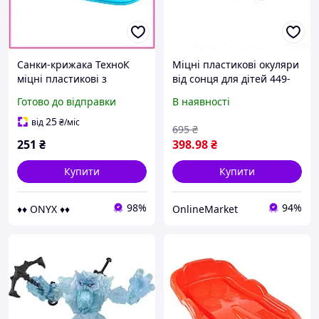
Санки-крижака ТехноК
Міцні пластикові окуляри
міцні пластикові з
від сонця для дітей 449-
ручкою-шнурком для
664 C8599BK730
Готово до відправки
В наявності
дітей до 20 кг зимові
блакитні 62х36 см
25
від
₴
/міс
695
₴
251
₴
398
.98
₴
Купити
Купити
98%
94%
♦♦ ONYX ♦♦
OnlineMarket