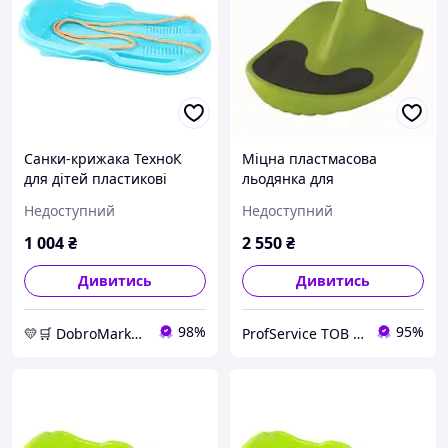
Санки-крижака ТехноК
Міцна пластмасова
для дітей пластикові
льодянка для
морозостійкі із міцним
швидкісного катання
Недоступний
Недоступний
шнуром ергономічні
дітям і
блакитні 62 см
дорослим,AlpenGaudi
1 004
₴
2 550
₴
Alpen Zipfel, салатовий
Дивитись
Дивитись
98%
95%
💛🛒 DobroMarket 💛🛒 мережа інтернет-магазинів
ProfService ТОВ "Професійний сервіс"