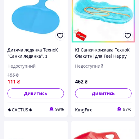
Дитяча ледянка ТехноК
KI Санки-крижака ТехноК
"Санки ледянка", з
блакитні для Feel Happy
великими ручками,
дітей від 3 років
Недоступний
Недоступний
морозостійка, до 40 кг,
пластикові з міцним
помаранчева
шнурком для зимових
155
₴
розваг FIR41_R
111
₴
462
₴
Дивитись
Дивитись
99%
97%
🌵CACTUS🌵
KingFire