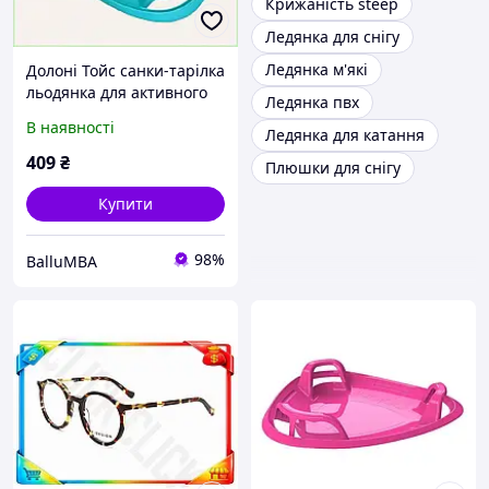
Крижаність steep
Ледянка для снігу
Ледянка м'які
Долоні Тойс санки-тарілка
льодянка для активного
Ледянка пвх
відпочинку 835C0449K
В наявності
Ледянка для катання
409
₴
Плюшки для снігу
Купити
98%
BalluMBA