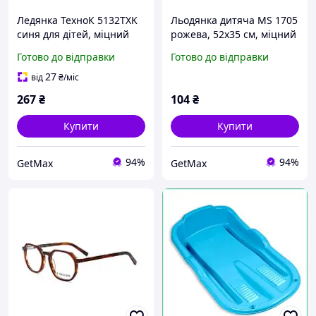
Ледянка ТехноК 5132TXK
Льодянка дитяча MS 1705
синя для дітей, міцний
рожева, 52х35 см, міцний
морозостійкий пластик,
пластик, до 40 кг, для
Готово до відправки
Готово до відправки
швидка, до 20 кг
дітей від 3 років
27
від
₴
/міс
267
₴
104
₴
Купити
Купити
94%
94%
GetMax
GetMax