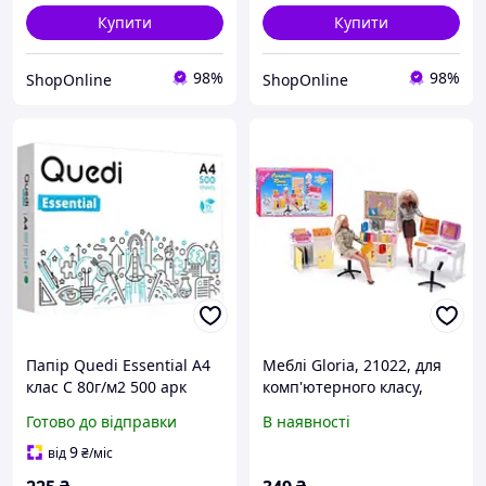
Купити
Купити
98%
98%
ShopOnline
ShopOnline
Папір Quedi Essential A4
Меблі Gloria, 21022, для
клас C 80г/м2 500 арк
комп'ютерного класу,
стільці, дошка, принтери,
Готово до відправки
В наявності
трафарети, в коробці р.
31*17
9
від
₴
/міс