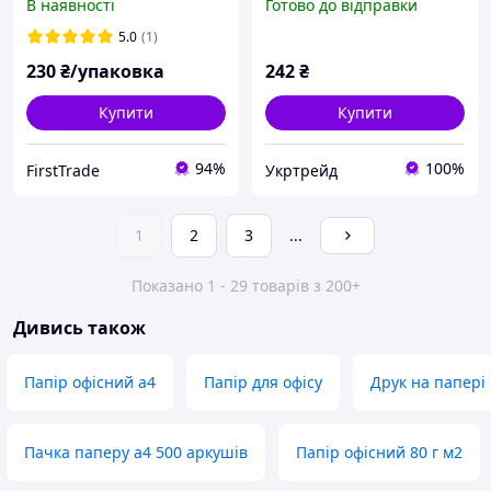
В наявності
Готово до відправки
5.0
(1)
230
₴/упаковка
242
₴
Купити
Купити
94%
100%
FirstTrade
Укртрейд
1
2
3
...
Показано 1 - 29 товарів з 200+
Дивись також
Папір офісний а4
Папір для офісу
Друк на папері
Пачка паперу а4 500 аркушів
Папір офісний 80 г м2