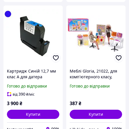
Картридж Синій 12,7 мм
Меблі Gloria, 21022, для
клас А для датера
комп'ютерного класу,
маркувальника принтера
стільці, дошка, принтери,
Готово до відправки
Готово до відправки
ручного сольвента
трафарети, в коробці р.
31*17
390
від
₴
/міс
3 900
₴
387
₴
Купити
Купити
99%
100%