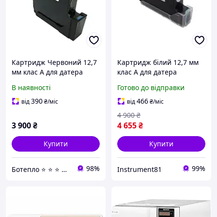
Картридж Червоний 12,7
Картридж білий 12,7 мм
мм клас А для датера
клас А для датера
маркувальника принтера
маркувальника принтера
В наявності
Готово до відправки
ручного сольвента
ручного сольвента Білий
390
466
від
₴
/міс
від
₴
/міс
4 900
₴
3 900
₴
4 655
₴
Купити
Купити
98%
99%
Ботепло ⭐️ ⭐️ ⭐️ ⭐️ ⭐️
Instrument81