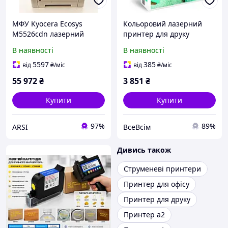
МФУ Kyocera Ecosys
Кольоровий лазерний
M5526cdn лазерний
принтер для друку
кольоровий принтер-
паперу преміум-класу A3,
В наявності
В наявності
сканер-копір для офісу (Б
80 г/м, 500 аркушів в
клас)
упаковці, білий 80 г/м A3,
5597
385
від
₴
/міс
від
₴
/міс
1 x 500 аркушів
55 972
₴
3 851
₴
Купити
Купити
97%
89%
ARSI
ВсеВсім
Дивись також
Струменеві принтери
Принтер для офісу
Принтер для друку
Принтер а2