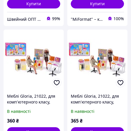
Купити
Купити
99%
100%
Швейний ОПТ №1
"MiFormat" – канцелярія для офісу та школи, упаковочні матеріали!
Меблі Gloria, 21022, для
Меблі Gloria, 21022, для
комп'ютерного класу,
комп'ютерного класу,
стільці, дошка, принтери,
стільці, дошка, принтери,
В наявності
В наявності
трафарети, в коробці р.
трафарети, в коробці р.
31*1
31*1
360
₴
365
₴