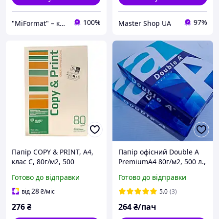
100%
97%
"MiFormat" – канцелярія для офісу та школи, упаковочні матеріали!
Master Shop UA
Папір COPY & PRINT, А4,
Папір офісний Double A
клас C, 80г/м2, 500
PremiumA4 80г/м2, 500 л.,
арк.CP.A4.80.PR (7424)
клас A
Готово до відправки
Готово до відправки
28
від
₴
/міс
5.0
(3)
276
₴
264
₴/пач