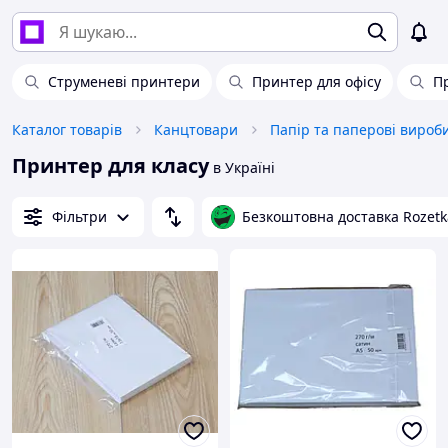
Струменеві принтери
Принтер для офісу
П
Каталог товарів
Канцтовари
Папір та паперові вироб
Принтер для класу
в Україні
Фільтри
Безкоштовна доставка Rozetk