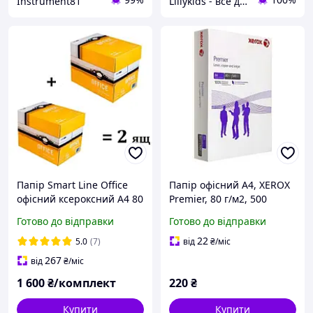
Instrument81
Lillykids - все для дітей!
Папір Smart Line Office
Папір офісний А4, XEROX
офісний ксероксний A4 80
Premier, 80 г/м2, 500
г/м2 клас С 500 аркушів -
аркушів, преміум якості ,
Готово до відправки
Готово до відправки
2 ящика
класу В+
22
5.0
(7)
від
₴
/міс
267
від
₴
/міс
1 600
₴/комплект
220
₴
Купити
Купити