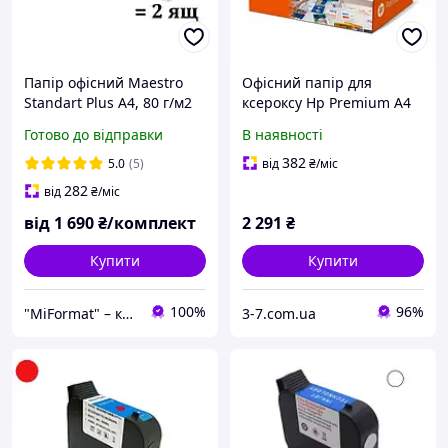
Папір офісний Maestro
Офісний папір для
Standart Plus A4, 80 г/м2
ксероксу Hp Premium A4
500л, Mondi, клас В - 2
80г для принтерів класу A
Готово до відправки
В наявності
ящика
2500 аркушів
382
5.0
(5)
від
₴
/міс
282
від
₴
/міс
від
1 690
₴/комплект
2 291
₴
Купити
Купити
100%
96%
"MiFormat" – канцелярія для офісу та школи, упаковочні матеріали!
3-7.com.ua