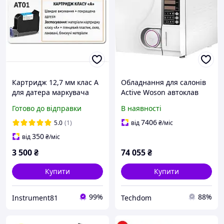
Картридж 12,7 мм клас А
Обладнання для салонів
для датера маркувача
Active Woson автоклав
принтера ручного
New Tanco 8L тип D з
Готово до відправки
В наявності
сольвенту
принтером клас B
медичний
7406
5.0
(1)
від
₴
/міс
350
від
₴
/міс
3 500
₴
74 055
₴
Купити
Купити
99%
88%
Instrument81
Techdom