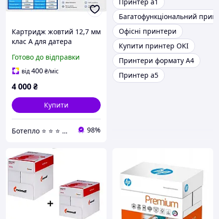
Принтер а1
Багатофункціональний прин
Офісні принтери
Картридж жовтий 12,7 мм
клас А для датера
Купити принтер OKI
маркувальника принтера
Готово до відправки
Принтери формату А4
принтера ручного
сольвента
400
від
₴
/міс
Принтер а5
4 000
₴
Купити
98%
Ботепло ⭐️ ⭐️ ⭐️ ⭐️ ⭐️