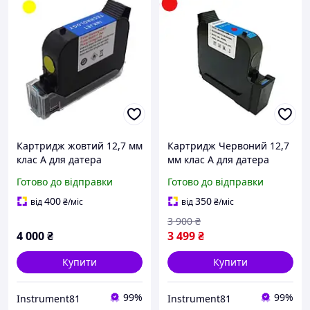
Картридж жовтий 12,7 мм
Картридж Червоний 12,7
клас А для датера
мм клас А для датера
маркувальника принтера
маркувальника принтера
Готово до відправки
Готово до відправки
ручного сольвента
ручного сольвента
400
350
від
₴
/міс
від
₴
/міс
3 900
₴
4 000
₴
3 499
₴
Купити
Купити
99%
99%
Instrument81
Instrument81