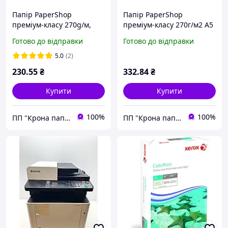
Папір PaperShop
Папір PaperShop
преміум-класу 270g/м,
преміум-класу 270г/м2 А5
Сатин, 13х18, 50 арк.
(210х148), 50 арк.
Готово до відправки
Готово до відправки
5.0
(2)
230
.55
₴
332
.84
₴
Купити
Купити
100%
100%
ПП "Крона папір"
ПП "Крона папір"