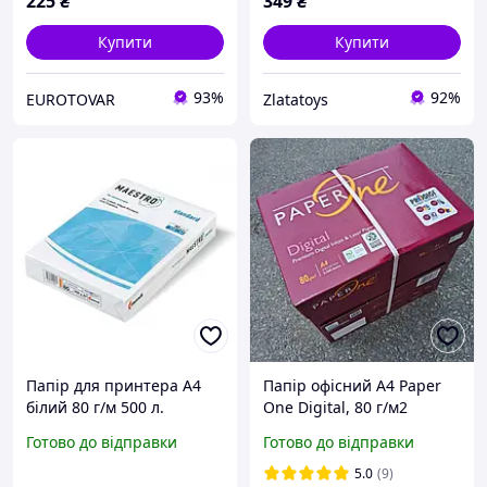
225
₴
349
₴
Купити
Купити
93%
92%
EUROTOVAR
Zlatatoys
Папір для принтера А4
Папір офісний А4 Paper
білий 80 г/м 500 л.
One Digital, 80 г/м2
Maestro Standard
500арк., Індонезія, клас
Готово до відправки
Готово до відправки
A4.80.MG Клас С
А+ Підвищена білизна
5.0
(9)