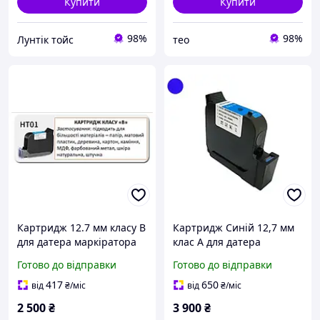
Купити
Купити
98%
98%
Лунтік тойс
тео
Картридж 12.7 мм класу В
Картридж Синій 12,7 мм
для датера маркіратора
клас А для датера
принтера ручного
маркувальника принтера
Готово до відправки
Готово до відправки
сольвент
ручного сольвента
417
650
від
₴
/міс
від
₴
/міс
2 500
₴
3 900
₴