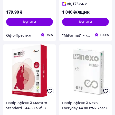
173
від
₴
/міс
179
.90
₴
1 040
₴/ящик
Купити
Купити
96%
100%
Офіс-Престиж
"MiFormat" – канцелярія для офісу та школи, упаковочні матеріали!
Папір офісний Maestro
Папір офісний Nexo
Standard+ A4 80 г/м² B
Everyday A4 80 г/м2 клас C
клас 500 аркушів Білий
500 аркушів