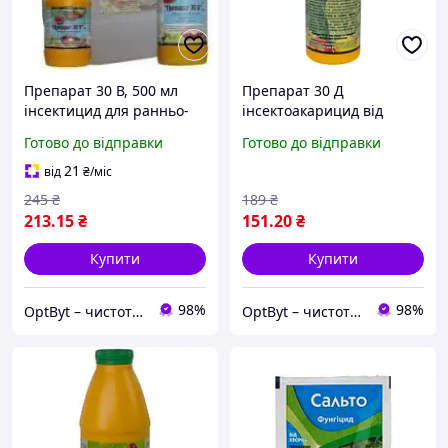
Препарат 30 В, 500 мл
Препарат 30 Д
інсектицид для ранньо-
інсектоакарицид від
весняної, осінньої та
шкідників для саду, 235
Готово до відправки
Готово до відправки
літньої обробки саду від
мл
шкідників
21
від
₴
/міс
245
₴
189
₴
213
.15
₴
151
.20
₴
Купити
Купити
98%
98%
OptByt – чистота, защита, комфорт Средства для дома, сада
OptByt – чистота, защита, комфорт Средства для дома, сада