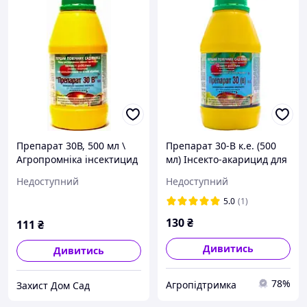
Препарат 30В, 500 мл \
Препарат 30-В к.е. (500
Агропромніка інсектицид
мл) Інсекто-акарицид для
для ранньо-весняного,
саду
Недоступний
Недоступний
осіннього і літнього
обробки саду від
5.0
(1)
шкідників
130
₴
111
₴
Дивитись
Дивитись
78%
Агропідтримка
Захист Дом Сад