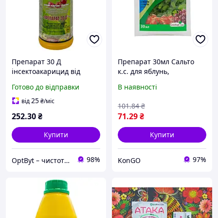
Препарат 30 Д
Препарат 30мл Сальто
інсектоакарицид від
к.с. для яблунь,
шкідників для саду, 900
винограду, томатів,
Готово до відправки
В наявності
мл
огірків та капусти ТМ
СІМЕЙНИЙ САД "Kg"
25
від
₴
/міс
101
.84
₴
252
.30
₴
71
.29
₴
Купити
Купити
98%
97%
OptByt – чистота, защита, комфорт Средства для дома, сада
KonGO