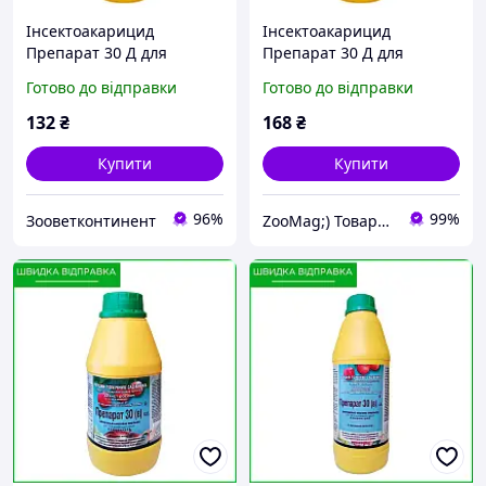
Інсектоакарицид
Інсектоакарицид
Препарат 30 Д для
Препарат 30 Д для
обробки саду
обробки саду, 235 мл (*)
Готово до відправки
Готово до відправки
132
₴
168
₴
Купити
Купити
96%
99%
Зооветконтинент
ZooMag;) Товари для тварин