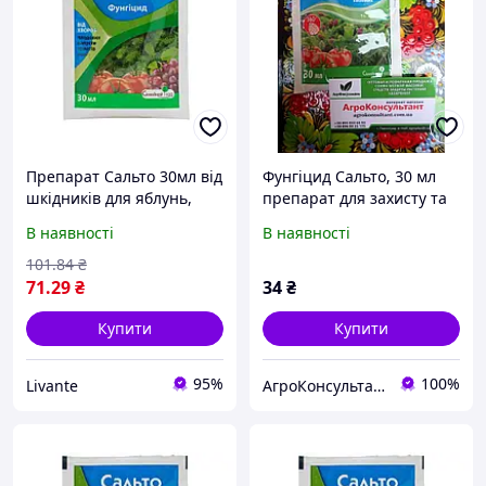
Препарат Сальто 30мл від
Фунгіцид Сальто, 30 мл
шкідників для яблунь,
препарат для захисту та
винограду, томатів,
лікування різних
В наявності
В наявності
огірків, капусти ТМ
овочевих культур,
Сімейний Сад "Lv"
плодових, ягідних і
101
.84
₴
хвойних
71
.29
₴
34
₴
Купити
Купити
95%
100%
Livante
АгроКонсультант