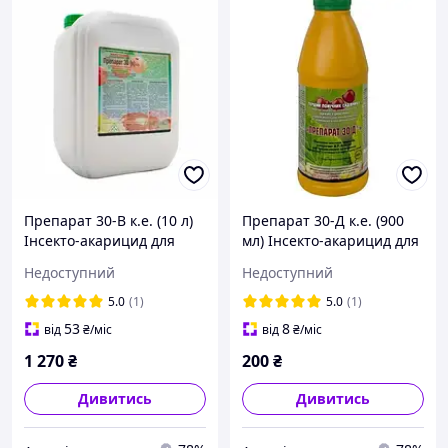
Препарат 30-В к.е. (10 л)
Препарат 30-Д к.е. (900
Інсекто-акарицид для
мл) Інсекто-акарицид для
саду
саду
Недоступний
Недоступний
5.0
(1)
5.0
(1)
53
8
від
₴
/міс
від
₴
/міс
1 270
₴
200
₴
Дивитись
Дивитись