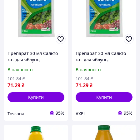
Препарат 30 мл Сальто
Препарат 30 мл Сальто
к.с. для яблунь,
к.с. для яблунь,
винограду, томатів,
винограду, томатів,
В наявності
В наявності
огірків і капусти ТМ
огірків і капусти ТМ
CЕМЕЙНИЙ САД "Ts"
CЕМЕЙНИЙ САД "Ax"
101
.84
₴
101
.84
₴
71
.29
₴
71
.29
₴
Купити
Купити
95%
95%
Toscana
AXEL