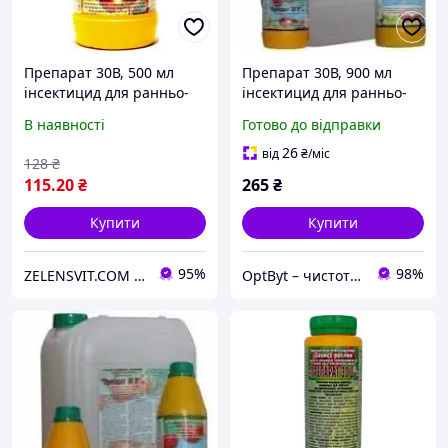
Препарат 30В, 500 мл
Препарат 30В, 900 мл
інсектицид для ранньо-
інсектицид для ранньо-
весняного, осіннього і
весняного, осіннього і
В наявності
Готово до відправки
літнього обробки саду від
літнього обробки саду від
шкідників
шкідників
26
від
₴
/міс
128
₴
115
.20
₴
265
₴
Купити
Купити
95%
98%
ZELENSVIT.COM — інтернет магазин для фермера, садовода, дачника
OptByt – чистота, защита, комфорт Средства для дома, сада