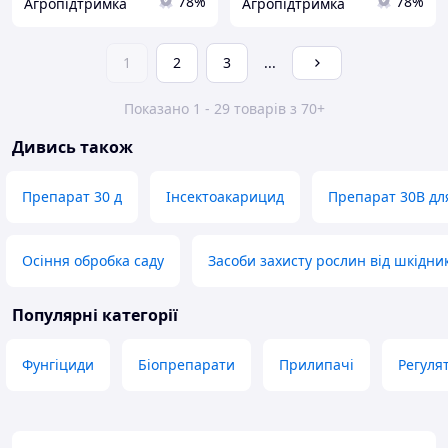
78%
78%
Агропідтримка
Агропідтримка
1
2
3
...
Показано 1 - 29 товарів з 70+
Дивись також
Препарат 30 д
Інсектоакарицид
Препарат 30В дл
Осіння обробка саду
Засоби захисту рослин від шкідни
Популярні категорії
Фунгіциди
Біопрепарати
Прилипачі
Регуля