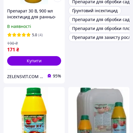
Препарати для обробки саду
Ґрунтовий інсектицид
Препарат 30 В, 900 мл
інсектицид для ранньо-
Препарати для обробки саду
весняної, осінньої та
В наявності
Препарати для обробки плод
літньої обробки саду від
шкідників
5.0
(4)
Препарати для захисту росл
190
₴
171
₴
Купити
95%
ZELENSVIT.COM — інтернет магазин для фермера, садовода, дачника