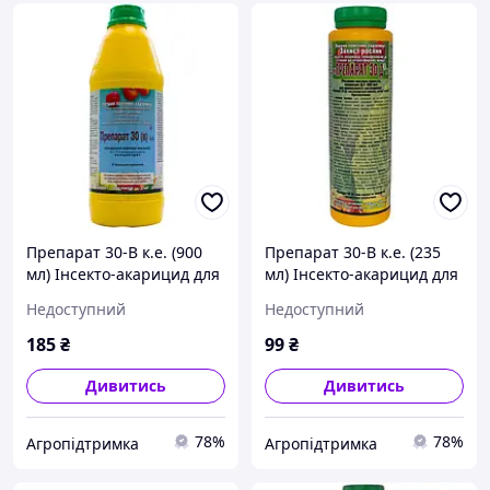
Препарат 30-В к.е. (900
Препарат 30-В к.е. (235
мл) Інсекто-акарицид для
мл) Інсекто-акарицид для
саду
саду
Недоступний
Недоступний
185
₴
99
₴
Дивитись
Дивитись
78%
78%
Агропідтримка
Агропідтримка