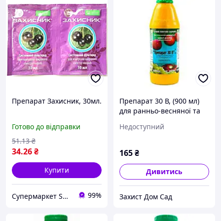
Препарат Захисник, 30мл.
Препарат 30 В, (900 мл)
для ранньо-весняної та
літньої обробки саду від
Готово до відправки
Недоступний
шкідників
51
.13
₴
34
.26
₴
165
₴
Купити
Дивитись
99%
Супермаркет ShopTour
Захист Дом Сад