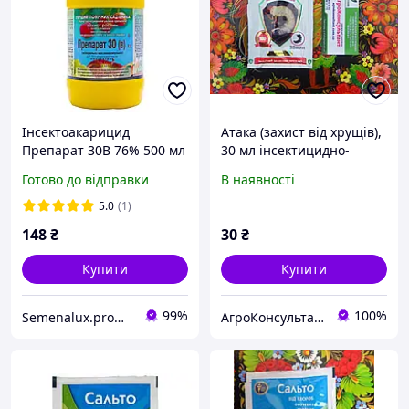
Інсектоакарицид
Атака (захист від хрущів),
Препарат 30В 76% 500 мл
30 мл інсектицидно-
(Агропромніка) Надійний
акарицидний препарат
Готово до відправки
В наявності
старт для здоров я
для захисту саду та
вашого саду
городу від шкідників
5.0
(1)
148
₴
30
₴
Купити
Купити
99%
100%
Semenalux.prom.ua
АгроКонсультант