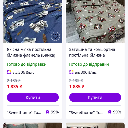
Якісна м'яка постільна
Затишна та комфортна
білизна фланель (Байка)
постільна білизна
зимова новорічна євро
фланель (Байка) зимова
Готово до відправки
Готово до відправки
розмір синього кольору з
новорічна євро розмір
малюнком
кольору хакі з малюнком
306
306
від
₴
/міс
від
₴
/міс
2 135
₴
2 135
₴
1 835
₴
1 835
₴
Купити
Купити
99%
99%
"Sweethome" Товари для дому
"Sweethome" Товари для дому