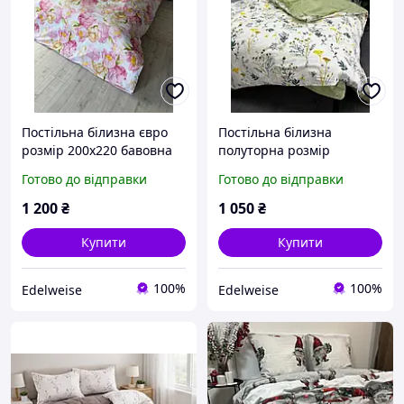
Постільна білизна євро
Постільна білизна
розмір 200х220 бавовна
полуторна розмір
бязь голд з малюнком
150х220 бавовна бязь
Готово до відправки
Готово до відправки
квіти колір білий з
голд з малюнком в
рожевим комплект Півон
квіточку колір білий з
1 200
₴
1 050
₴
Керол
салатовим комплект
Польові Квіти
Купити
Купити
100%
100%
Edelweise
Edelweise