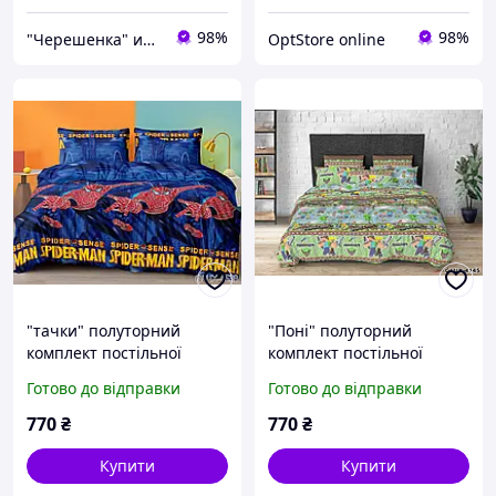
98%
98%
"Черешенка" интернет-магазин оптово-розничной торговли
OptStore online
"тачки" полуторний
"Поні" полуторний
комплект постільної
комплект постільної
білизни 145/215 з
білизни 145/215 з
Готово до відправки
Готово до відправки
дитячим малюнком,
дитячим малюнком,
тканина сатин 100%
тканина сатин 100%
770
₴
770
₴
бавовна
бавовна
Купити
Купити