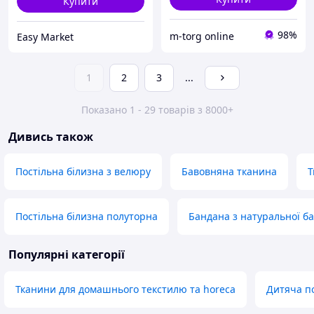
Купити
98%
m-torg online
Easy Market
1
2
3
...
Показано 1 - 29 товарів з 8000+
Дивись також
Постільна білизна з велюру
Бавовняна тканина
Т
Постільна білизна полуторна
Бандана з натуральної б
Популярні категорії
Тканини для домашнього текстилю та horeca
Дитяча по