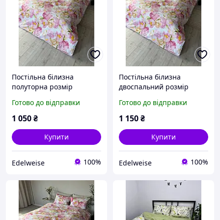
Постільна білизна
Постільна білизна
полуторна розмір
двоспальний розмір
150х220 бавовна бязь
180х220 бавовна бязь
Готово до відправки
Готово до відправки
голд з малюнком квіти
голд з малюнком квіти
колір білий з рожевим
колір білий з рожевим
1 050
₴
1 150
₴
комплект Півон Керол
комплект Півон Керол
Купити
Купити
100%
100%
Edelweise
Edelweise