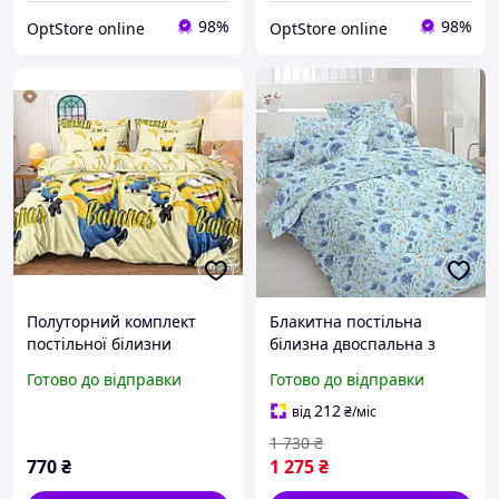
98%
98%
OptStore online
OptStore online
Полуторний комплект
Блакитна постільна
постільної білизни
білизна двоспальна з
145/215 з дитячим
малюнком квітів Бязь
Готово до відправки
Готово до відправки
малюнком, одна нав-ка
Голд Люкс, розмір
70/70, тканина сатин
180х220 см (BL2-795)
212
від
₴
/міс
1 730
₴
770
₴
1 275
₴