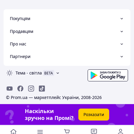
Покупцям
Продавцям
Про нас
Партнери
Тема
-
світла
BETA
© Prom.ua — маркетплейс України, 2008-2026
Наскільки
Розказати
зручно на Промі?