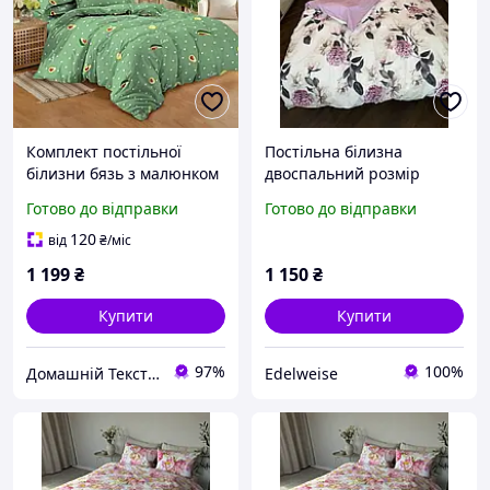
Комплект постільної
Постільна білизна
білизни бязь з малюнком
двоспальний розмір
квітів молочного кольору
180х220 бавовна бязь
Готово до відправки
Готово до відправки
білий з бузковим в
квіточку принт з
120
від
₴
/міс
малюнком квіти комплект
1 199
₴
1 150
₴
Гортензія
Купити
Купити
97%
100%
Домашній Текстиль
Edelweise