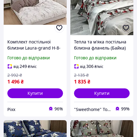
Комплект постільної
Тепла та м'яка постільна
білизни Laura-grand Н-8-
білизна фланель (Байка)
10 з ніжним квітковим
зимова новорічна євро
Готово до відправки
Готово до відправки
малюнком підодіяльник
розмір сірого кольору з
200×230 см простирадло
малюнком
249
306
від
₴
/міс
від
₴
/міс
230×250 см
2 992
₴
2 135
₴
1 496
₴
1 835
₴
Купити
Купити
96%
99%
Pixx
"Sweethome" Товари для дому