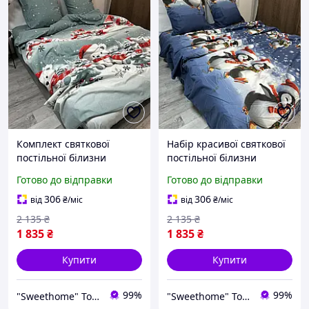
Комплект святкової
Набір красивої святкової
постільної білизни
постільної білизни
фланель (Байка) зимова
фланель (Байка) зимова
Готово до відправки
Готово до відправки
новорічна євро розмір
новорічна євро розмір
сірого кольору з
синього кольору з
306
306
від
₴
/міс
від
₴
/міс
малюнком
малюнком
2 135
₴
2 135
₴
1 835
₴
1 835
₴
Купити
Купити
99%
99%
"Sweethome" Товари для дому
"Sweethome" Товари для дому