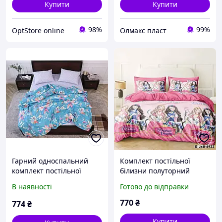
Купити
Купити
98%
99%
OptStore online
Олмакс пласт
Гарний односпальний
Комплект постільної
комплект постільної
білизни полуторний
білизни з тропічним
145/210 з дитячим
В наявності
Готово до відправки
малюнком квіти та листя
малюнком, одна нав-ка
140*220 з компаньйонів
70/70, тканина сатин
770
₴
774
₴
Бязі Gold Черешенька ТМ
Купити