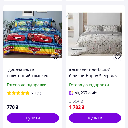
"динозаврики"
Комплект постільної
полуторний комплект
білизни Happy Sleep для
постільної білизни
двоспального ліжка з
Готово до відправки
Готово до відправки
150/220 з дитячим
малюнком квітів для
малюнком, тканина сатин
комфортного сну
297
5.0
(1)
від
₴
/міс
100% бавовна
3 564
₴
770
₴
1 782
₴
Купити
Купити