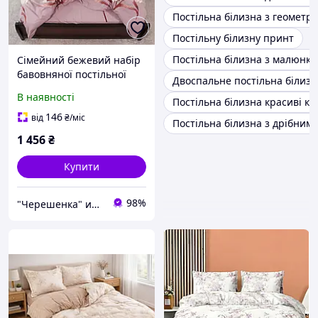
Постільна білизна з геомет
Постільну білизну принт
Постільна білизна з малюнко
Сімейний бежевий набір
бавовняної постільної
Двоспальне постільна білизн
білизни з малюнком квіти
В наявності
Постільна білизна красиві к
з набивної бязі Gold,
Черешенька
146
від
₴
/міс
Постільна білизна з дрібни
1 456
₴
Купити
98%
"Черешенка" интернет-магазин оптово-розничной торговли