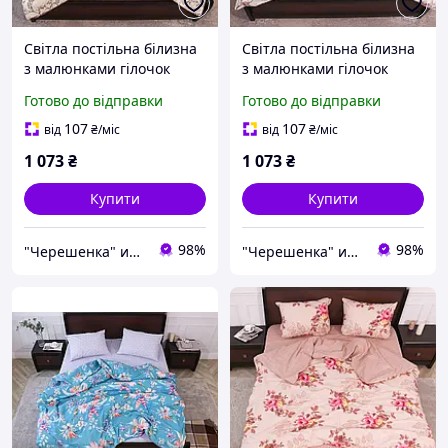
Світла постільна білизна
Світла постільна білизна
з малюнками гілочок
з малюнками гілочок
квітів двоспальна
квітів двоспальна
Готово до відправки
Готово до відправки
180*220 бавовняна
180*220 бавовняна
комбінована з бязі Gold,
комбінована з бязі Gold,
107
107
від
₴
/міс
від
₴
/міс
Черешенька
Черешенька
1 073
₴
1 073
₴
Купити
Купити
98%
98%
"Черешенка" интернет-магазин оптово-розничной торговли
"Черешенка" интернет-магазин оптово-розничной торговли