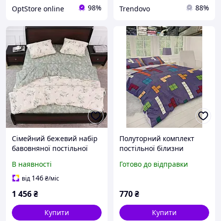
98%
88%
OptStore online
Trendovo
Сімейний бежевий набір
Полуторний комплект
бавовняної постільної
постільної білизни
білизни з малюнком квіти
145/210 з дитячим
В наявності
Готово до відправки
з набивної бязі Gold,
малюнком, одна нав-ка
Черешенька
70/70, тканина сатин
146
від
₴
/міс
1 456
₴
770
₴
Купити
Купити