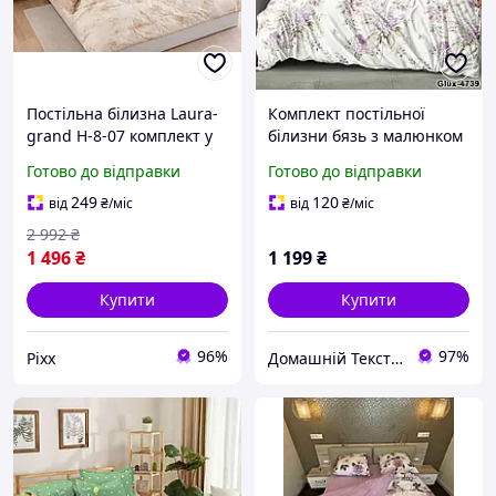
Постільна білизна Laura-
Комплект постільної
grand Н-8-07 комплект у
білизни бязь з малюнком
бежевих відтінках з
квітів молочного кольору
Готово до відправки
Готово до відправки
витонченим квітковим
малюнком підодіяльник
249
120
від
₴
/міс
від
₴
/міс
200×230 см
2 992
₴
1 496
₴
1 199
₴
Купити
Купити
96%
97%
Pixx
Домашній Текстиль