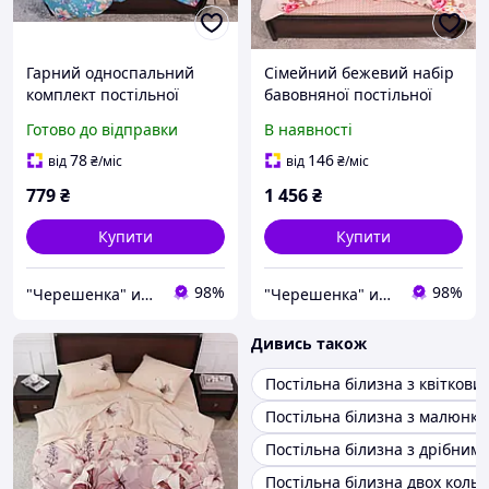
Гарний односпальний
Сімейний бежевий набір
комплект постільної
бавовняної постільної
білизни з тропічним
білизни з малюнком квіти
Готово до відправки
В наявності
малюнком квіти та листя
з набивної бязі Gold,
140*220 з компаньйонів
Черешенька
78
146
від
₴
/міс
від
₴
/міс
Бязі Gold Черешенька ТМ
779
₴
1 456
₴
Купити
Купити
98%
98%
"Черешенка" интернет-магазин оптово-розничной торговли
"Черешенка" интернет-магазин оптово-розничной торговли
Дивись також
Постільна білизна з квітков
Постільна білизна з малюнк
Постільна білизна з дрібним
Постільна білизна двох кольо