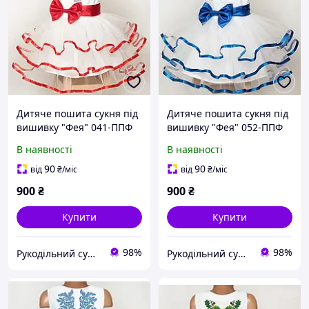
Дитяче пошита сукня під
Дитяче пошита сукня під
вишивку "Фея" 041-ППФ
вишивку "Фея" 052-ППФ
В наявності
В наявності
90
90
від
₴
/міс
від
₴
/міс
900
₴
900
₴
Купити
Купити
98%
98%
Рукодільний сундучок
Рукодільний сундучок