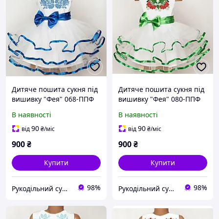
Дитяче пошита сукня під
Дитяче пошита сукня під
вишивку "Фея" 068-ППФ
вишивку "Фея" 080-ППФ
В наявності
В наявності
90
90
від
₴
/міс
від
₴
/міс
900
₴
900
₴
Купити
Купити
98%
98%
Рукодільний сундучок
Рукодільний сундучок