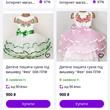
97%
97%
Інтернет-магазин "Скарбничка рукодільниці"
Інтернет-магазин "Скарбничка рукодільниці"
Дитяче пошита сукня під
Дитяче пошита сукня під
вишивку "Фея" 008-ППФ
вишивку "Фея" 044-ППФ
В наявності
В наявності
90
90
від
₴
/міс
від
₴
/міс
900
₴
900
₴
Купити
Купити