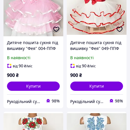
Дитяче пошита сукня під
Дитяче пошита сукня під
вишивку "Фея" 004-ППФ
вишивку "Фея" 049-ППФ
В наявності
В наявності
90
90
від
₴
/міс
від
₴
/міс
900
₴
900
₴
Купити
Купити
98%
98%
Рукодільний сундучок
Рукодільний сундучок