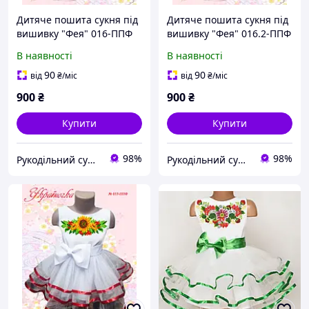
Дитяче пошита сукня під
Дитяче пошита сукня під
вишивку "Фея" 016-ППФ
вишивку "Фея" 016.2-ППФ
В наявності
В наявності
90
90
від
₴
/міс
від
₴
/міс
900
₴
900
₴
Купити
Купити
98%
98%
Рукодільний сундучок
Рукодільний сундучок