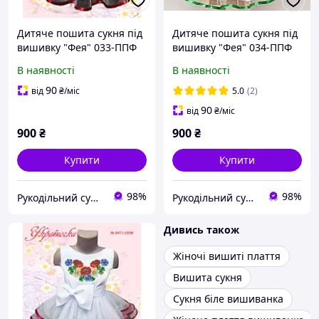
Дитяче пошита сукня під
Дитяче пошита сукня під
вишивку "Фея" 033-ППФ
вишивку "Фея" 034-ППФ
В наявності
В наявності
90
від
₴
/міс
5.0
(2)
90
від
₴
/міс
900
₴
900
₴
Купити
Купити
98%
98%
Рукодільний сундучок
Рукодільний сундучок
Дивись також
Жіночі вишиті плаття
Вишита сукня
Сукня біле вишиванка