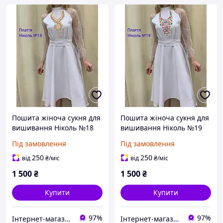
Пошита жіноча сукня для
Пошита жіноча сукня для
вишивання Ніколь №18
вишивання Ніколь №19
Під замовлення
Під замовлення
250
250
від
₴
/міс
від
₴
/міс
1 500
₴
1 500
₴
Купити
Купити
97%
97%
Інтернет-магазин "Скарбничка рукодільниці"
Інтернет-магазин "Скарбничка рукодільниці"