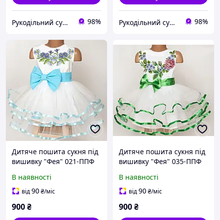
98%
98%
Рукодільний сундучок
Рукодільний сундучок
Дитяче пошита сукня під
Дитяче пошита сукня під
вишивку "Фея" 021-ППФ
вишивку "Фея" 035-ППФ
В наявності
В наявності
90
90
від
₴
/міс
від
₴
/міс
900
₴
900
₴