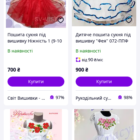
Пошита сукня під
Дитяче пошита сукня під
вишивку Ніжність 1 (9-10
вишивку "Фея" 072-ППФ
р)
В наявності
В наявності
90
від
₴
/міс
700
₴
900
₴
Купити
Купити
97%
98%
Світ Вишивки - Магазин товарів для рукоділля
Рукодільний сундучок