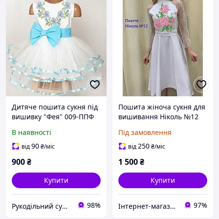
Дитяче пошита сукня під
Пошита жіноча сукня для
вишивку "Фея" 009-ППФ
вишивання Ніколь №12
В наявності
Під замовлення
90
250
від
₴
/міс
від
₴
/міс
900
₴
1 500
₴
Купити
Купити
98%
97%
Рукодільний сундучок
Інтернет-магазин "Скарбничка рукодільниці"