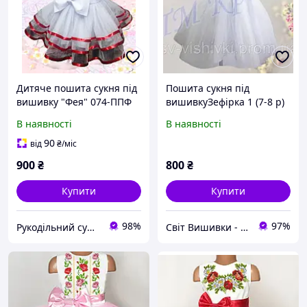
Дитяче пошита сукня під
Пошита сукня під
вишивку "Фея" 074-ППФ
вишивкуЗефірка 1 (7-8 р)
В наявності
В наявності
90
від
₴
/міс
900
₴
800
₴
Купити
Купити
98%
97%
Рукодільний сундучок
Світ Вишивки - Магазин товарів для рукоділля