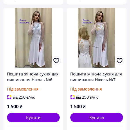
Пошита жіноча сукня для
Пошита жіноча сукня для
вишивання Ніколь №6
вишивання Ніколь №7
Під замовлення
Під замовлення
250
250
від
₴
/міс
від
₴
/міс
1 500
₴
1 500
₴
Купити
Купити