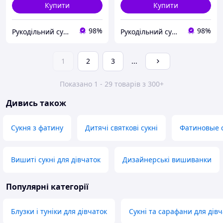
Купити
Купити
98%
98%
Рукодільний сундучок
Рукодільний сундучок
1
2
3
...
Показано 1 - 29 товарів з 300+
Дивись також
Сукня з фатину
Дитячі святкові сукні
Фатиновые с
Вишиті сукні для дівчаток
Дизайнерські вишиванки
Популярні категорії
Блузки і туніки для дівчаток
Сукні та сарафани для дівч