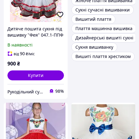
Жіноче плаття вишиванка
Сукні сучасні вишиванки
Вишитий плаття
Плаття машинна вишивка
Дитяче пошита сукня під
вишивку "Фея" 047.1-ППФ
Дизайнерські вишиті сукні
В наявності
Сукня вишиванку
90
від
₴
/міс
Вишиті плаття хрестиком
900
₴
Купити
98%
Рукодільний сундучок