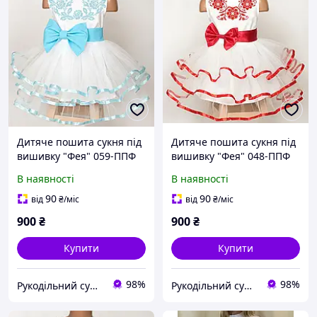
Дитяче пошита сукня під
Дитяче пошита сукня під
вишивку "Фея" 059-ППФ
вишивку "Фея" 048-ППФ
В наявності
В наявності
90
90
від
₴
/міс
від
₴
/міс
900
₴
900
₴
Купити
Купити
98%
98%
Рукодільний сундучок
Рукодільний сундучок