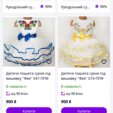
98%
98%
Рукодільний сундучок
Рукодільний сундучок
Дитяче пошита сукня під
Дитяче пошита сукня під
вишивку "Фея" 047-ППФ
вишивку "Фея" 019-ППФ
В наявності
В наявності
90
90
від
₴
/міс
від
₴
/міс
900
₴
900
₴
Купити
Купити