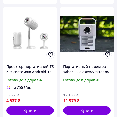
Проектор портативний TS
Портативный проектор
6 із системою Android 13
Yaber T2 с аккумулятором
для дому та офісу
поддержко
Готово до відправки
Готово до відправки
756
від
₴
/міс
5 672
₴
12 100
₴
4 537
₴
11 979
₴
Купити
Купити