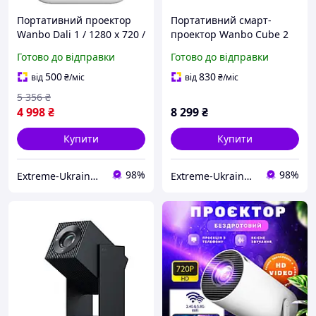
Портативний проектор
Портативний смарт-
Wanbo Dali 1 / 1280 х 720 /
проектор Wanbo Cube 2
350 ANSI lm / Android 9.0 /
Pro / 1920x1080 / 500 ANSI
Готово до відправки
Готово до відправки
Wi-Fi / Bluetooth
lm / Android TV 11.0 / Wi-Fi
/ Bluetooth / Зелений
500
830
від
₴
/міс
від
₴
/міс
5 356
₴
4 998
₴
8 299
₴
Купити
Купити
98%
98%
Extreme-Ukraine - найкраща техніка за низькими цінами
Extreme-Ukraine - найкраща техніка за низькими цінами