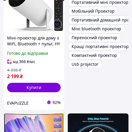
Портативний міні проектор
Мобільний Проектор
Портативний домашній проє
Міні bluetooth проектор
Переносний проектор
Міні-проектор для дому з
WiFi, Bluetooth + пульт, HY
Кращі портативні проектори
300 / Портативний смарт
Готово до відправки
Компактний проектор
проектор / Проектор для
телефону
366
від
₴
/міс
Usb projector
4 398
₴
2 199
₴
Купити
92%
EVAPUZZLE