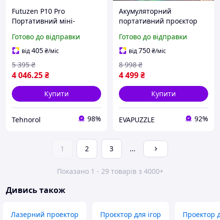
Futuzen P10 Pro
Акумуляторний
Портативний міні-
портативний проєктор
проектор з Wi-Fi та
Android смарт проектор з
Готово до відправки
Готово до відправки
Bluetooth, вбудованим
WiFi акумулятором FullHD
динаміком з обертанням
мініпроектор для фільмів
405
750
від
₴
/міс
від
₴
/міс
на 180 градусів,
домашній кінотеатр
5 395
₴
8 998
₴
підключається
4 046
.25
₴
4 499
₴
Купити
Купити
98%
92%
Tehnorol
EVAPUZZLE
1
2
3
...
Показано 1 - 29 товарів з 4000+
Дивись також
Лазерний проектор
Проєктор для ігор
Проектор 