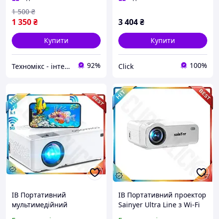
1 500
₴
1 350
₴
3 404
₴
Купити
Купити
92%
100%
Техномікс - інтернет - магазин якісної техніки, електроніки та інших товарів для дому та роботи
Click
ІВ Портативний
ІВ Портативний проектор
мультимедійний
Sainyer Ultra Line з Wi-Fi
проектор Ultra Line
та Bluetooth для