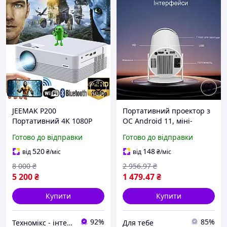
JEEMAK P200
Портативний проектор з
Портативний 4K 1080P
ОС Android 11, міні-
проектор з Wi-Fi Bluetooth
проектор для
Готово до відправки
Готово до відправки
відео та кіно для
домашнього кіно,
домашнього кінотеатру
відеопроектор мод.
520
148
від
₴
/міс
від
₴
/міс
7294018
8 000
₴
2 956
.97
₴
5 200
₴
1 479
.47
₴
Купити
Купити
92%
85%
Техномікс - інтернет - магазин якісної техніки, електроніки та інших товарів для дому та роботи
Для тебе