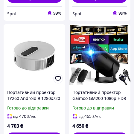
99%
99%
Spot
Spot
Портативний проектор
Портативний проектор
TY260 Android 9 1280x720
Gaimoo GM200 1080p HDR
150 дюймів WiFi Bluetooth
Wi-Fi 6 Bluetooth 5.2
Готово до відправки
Готово до відправки
з динаміками білий
чорний з мишею та
пультом
470
465
від
₴
/міс
від
₴
/міс
4 703
₴
4 650
₴