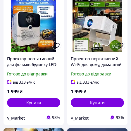
Проектор портативний
Проектор портативний
для фільмів будинку LED-
Wi-Fi для дому, домашній
проектор для
кінотеатр з HDMI та USB,
Готово до відправки
Готово до відправки
домашнього кінотеатру
дитячий мультимедійний
мініпроектор
333
333
від
₴
/міс
від
₴
/міс
1 999
₴
1 999
₴
Купити
Купити
93%
93%
V_Market
V_Market