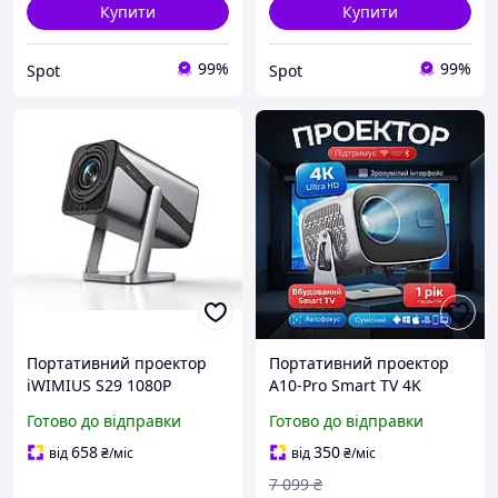
Купити
Купити
99%
99%
Spot
Spot
Портативний проектор
Портативний проектор
iWIMIUS S29 1080P
A10-Pro Smart TV 4K
600ANSI Wi-Fi 6 Bluetooth
Android 11 Wi-Fi
Готово до відправки
Готово до відправки
5.2 20W Dolby сірий
5G/Bluetooth Домашній
кінотеатр проєктор для
658
350
від
₴
/міс
від
₴
/міс
фільмів та ігор
7 099
₴