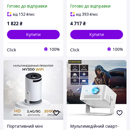
Bluetooth міні-проектор
Bluetooth для
Готово до відправки
Готово до відправки
для домашнього
домашнього кінотеатру
кінотеатру з 18 ЕMN_PS
білий мультимедійний
152
393
від
₴
/міс
від
₴
/міс
ЕMN_PS
1 822
₴
4 717
₴
Купити
Купити
100%
100%
Click
Click
Портативний міні
Мультимедійний смарт-