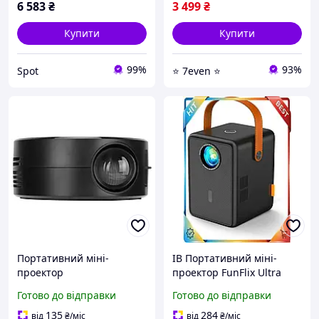
6 583
₴
3 499
₴
Купити
Купити
99%
93%
Spot
⭐ 7even ⭐
Портативний міні-
ІВ Портативний міні-
проектор
проектор FunFlix Ultra
Line 1080P Full HD для
Готово до відправки
Готово до відправки
домашнього кінотеатру
бездротовий пр ЕMN_PS
135
284
від
₴
/міс
від
₴
/міс