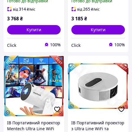
Готово до відправки
Готово до відправки
Comaogo 1080P з
домашнього кінотеатру
Bluetooth для дому та
мультимедійн ЕMN_PS
314
265
від
₴
/міс
від
₴
/міс
офісу міні про ЕMN_PS
3 768
₴
3 185
₴
Купити
Купити
100%
100%
Click
Click
ІВ Портативний проектор
ІВ Портативний проектор
Mentech Ultra Line WiFi
з Ultra Line WiFi та