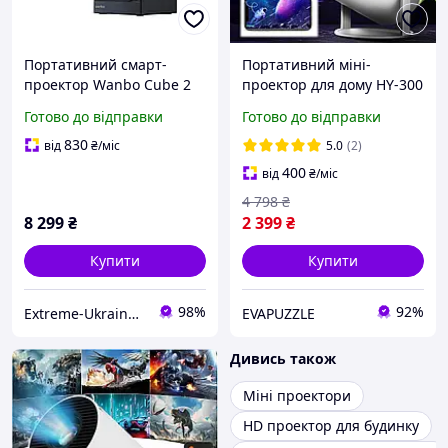
Портативний смарт-
Портативний міні-
проектор Wanbo Cube 2
проектор для дому HY-300
Pro / 1920x1080 / 500 ANSI
Pro Смарт LED Проектор
Готово до відправки
Готово до відправки
lm / Android TV 11.0 / Wi-Fi
для домашнього
/ Bluetooth / Темно-синій
кінотеатру з Wi-FI на
830
від
₴
/міс
5.0
(2)
Android міні-проєктор
400
від
₴
/міс
4 798
₴
8 299
₴
2 399
₴
Купити
Купити
98%
92%
Extreme-Ukraine - найкраща техніка за низькими цінами
EVAPUZZLE
Дивись також
Міні проектори
HD проектор для будинку