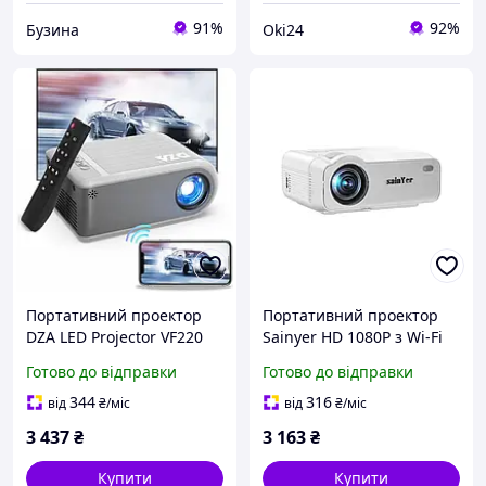
91%
92%
Бузина
Oki24
Портативний проектор
Портативний проектор
DZA LED Projector VF220
Sainyer HD 1080P з Wi-Fi
1080P Full HD для
Bluetooth для
Готово до відправки
Готово до відправки
домашнього кінотеатру з
домашнього кінотеатру
Wi-Fi та USB
білий 200 дюймів
344
316
від
₴
/міс
від
₴
/міс
3 437
₴
3 163
₴
Купити
Купити