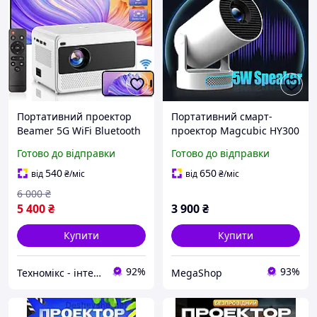
Портативний проектор
Портативний смарт-
Beamer 5G WiFi Bluetooth
проектор Magcubic HY300
Full HD 1080P із
PRO+ з Android, WiFi 6 та
Готово до відправки
Готово до відправки
світлодіодним
Bluetooth, 720P HD
підсвічуванням 16000
підтримка 4K, для
540
650
від
₴
/міс
від
₴
/міс
люменів, 200-дюймовий
домашнього кінотеатру
6 000
₴
зум, суміс
5 400
₴
3 900
₴
Купити
Купити
92%
93%
Техномікс - інтернет - магазин якісної техніки, електроніки та інших товарів для дому та роботи
MegaShop