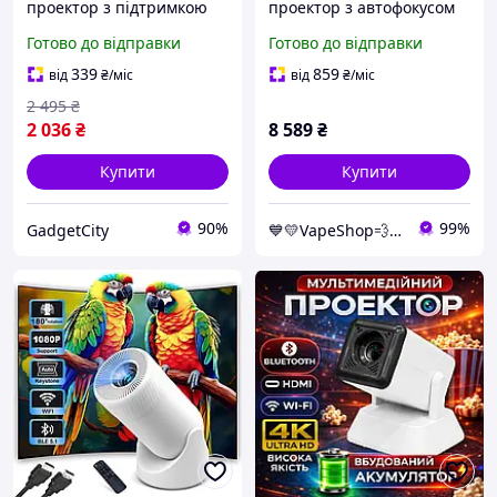
проектор з підтримкою
проектор з автофокусом
4K 1080P та
Magcubic HY450MAX
Готово до відправки
Готово до відправки
дводіапазонним Wi-Fi,
Android 14, chip H726,
Домашній кінотеатр для
8K24fps, 2GB/16GB -LВR
339
859
від
₴
/міс
від
₴
/міс
перегляду кіно та
2 495
₴
презентацій
2 036
₴
8 589
₴
Купити
Купити
90%
99%
GadgetCity
💙💛VapeShop💨"La VapoR"💨