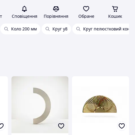
т
Сповіщення
Порівняння
Обране
Кошик
Коло 200 мм
Круг у8
Круг пелюстковий коніч