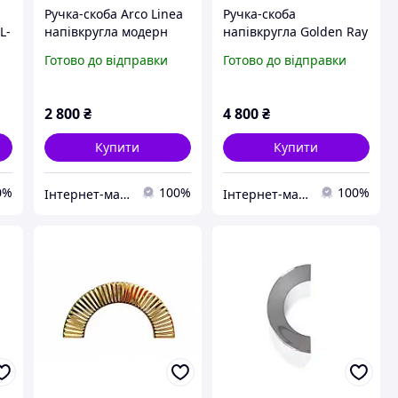
Ручка-скоба Arco Linea
Ручка-скоба
L-
напівкругла модерн
напівкругла Golden Ray
GU-W476B нікель сатин
модерн RA-1193-096-GG
Готово до відправки
Готово до відправки
Ø=164 мм
глянсове золото Ø=160
мм
2 800
₴
4 800
₴
Купити
Купити
0%
100%
100%
Інтернет-магазин ексклюзивної меблевої фурнітури та комплектуючих
Інтернет-магазин ексклюзивної меблевої фурнітури та комплектуючих