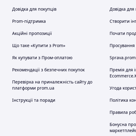
Довідка для покупців
Довідка для
Prom-підтримка
Створити ін
Акційні пропозиції
Почати прод
Що таке «Купити з Prom»
Просування в
Як купувати з Пром-оплатою
Sprava.prom
Рекомендації з безпечних покупок
Премія для 
Ecommerce.
Перевірка на приналежність сайту до
платформи prom.ua
Угода корис
Інструкції та поради
Політика ко
Правила роб
Бонусна пр
маркетплей