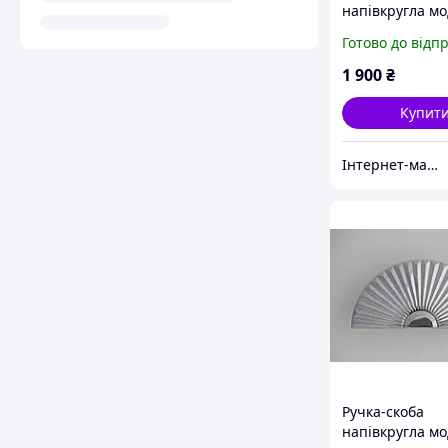
напівкругла м
GU-W476B(M) н
Готово до відп
сатин Ø = 102 
1 900
₴
Купит
Інтернет-магазин ексклюзивної меблевої фурнітури та комплектуючих
Ручка-скоба
напівкругла м