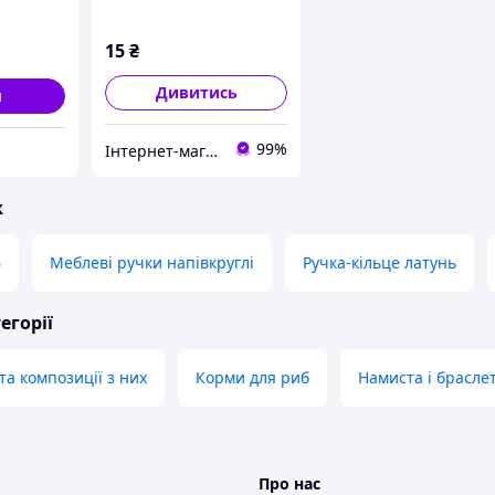
вий
15
₴
Дивитись
и
99%
Інтернет-магазин EASY CHOICE - подарунки, декор для свят
ж
ф
Меблеві ручки напівкруглі
Ручка-кільце латунь
егорії
 та композиції з них
Корми для риб
Намиста і брасле
Про нас