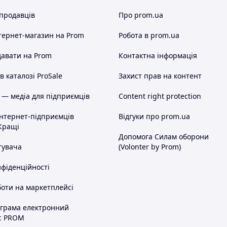
 продавців
Про prom.ua
тернет-магазин
на Prom
Робота в prom.ua
авати на Prom
Контактна інформація
 каталозі ProSale
Захист прав на контент
 — медіа для підприємців
Content right protection
інтернет-підприємців
Відгуки про prom.ua
Кращі
Допомога Силам оборони
тувача
(Volonter by Prom)
нфіденційності
оти на маркетплейсі
ограма електронний
с PROM