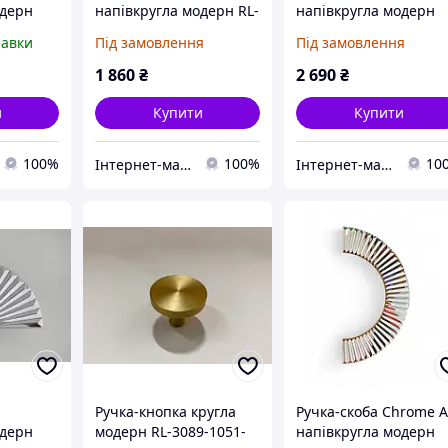
одерн
напівкругла модерн RL-
напівкругла модерн
ікель
3089-128-GM матове
GU-W4702 хром
равки
Під замовлення
Під замовлення
мм
золото Ø=149 мм
глянець Ø=164 мм
1 860
₴
2 690
₴
и
Купити
Купити
100%
100%
10
Інтернет-магазин ексклюзивної меблевої фурнітури та комплектуючих
Інтернет-магазин ексклюзивної меблевої фурнітури та комплектуючих
Ручка-кнопка кругла
Ручка-скоба Chrome A
одерн
модерн RL-3089-1051-
напівкругла модерн