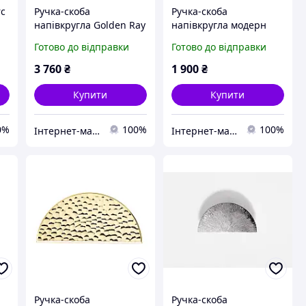
rc
Ручка-скоба
Ручка-скоба
напівкругла Golden Ray
напівкругла модерн
модерн RA-1193-128-GG
GU-W4702(M) хром
Готово до відправки
Готово до відправки
0
глянсове золото Ø=160
глянець Ø=102 мм
мм
3 760
₴
1 900
₴
Купити
Купити
0%
100%
100%
Інтернет-магазин ексклюзивної меблевої фурнітури та комплектуючих
Інтернет-магазин ексклюзивної меблевої фурнітури та комплектуючих
Ручка-скоба
Ручка-скоба