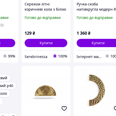
Сережки літні
Ручка-скоба
коричневі кола з білою
напівкругла модерн R
ажурною половинкою
3089-64-GM-матове
равки
Готово до відправки
Готово до відправки
золото Ø=85 мм
(3)
129
₴
1 360
₴
и
Купити
Купити
99%
100%
10
Serebrinessa
Інтернет-магазин ексклюзивної меблевої фурнітури та комплектуючих
евий
вий р40
коло