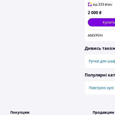
камінь + роже
333
від
₴
/міс
кварц
2 000
₴
Купит
АМУРУН
Дивись тако
Ручки для ша
Популярні кат
Повітряні кулі
Покупцям
Продавцям