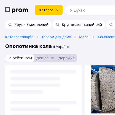
Каталог
Кругляк металевий
Круг пелюстковий р40
Каталог товарів
Товари для дому
Меблі
Комплект
Ополотинка кола
в Україні
За рейтингом
Дешевше
Дорожче