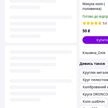
Макуха коло (
половинка)
Готово до відп
5.0
50
₴
Купит
Кльовна_Олія
Дивись також
Кругляк метал
Круг пелюстко
Калібрований 
Круги DRONCO
Коло шаблон