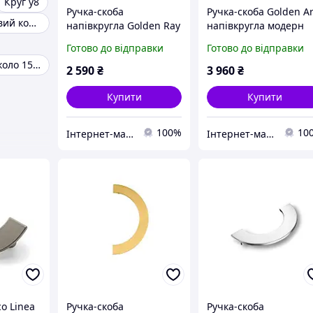
Круг у8
Ручка-скоба
Ручка-скоба Golden A
Круг пелюстковий конічний
напівкругла Golden Ray
напівкругла модерн
модерн RA-1193-064-GG
RA-1195-128-GG
Готово до відправки
Готово до відправки
глянсове золото Ø=100
глянсове золото d=16
Калібрований коло 15мм
мм
мм
2 590
₴
3 960
₴
Купити
Купити
100%
10
Інтернет-магазин ексклюзивної меблевої фурнітури та комплектуючих
Інтернет-магазин ексклюзивної меблевої фурнітури та комплектуючих
co Linea
Ручка-скоба
Ручка-скоба