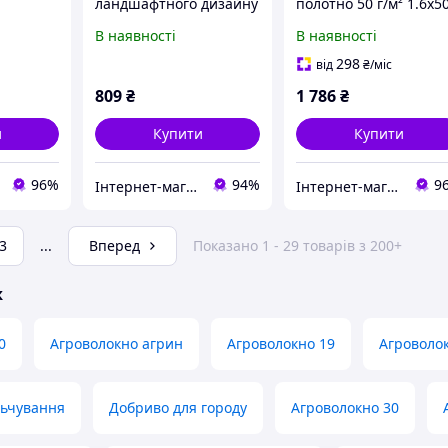
ландшафтного дизайну
полотно 50 г/м² 1.6х5
x400
чорна 3.4х5м 100 г/м2
м від трави 815HC740
В наявності
В наявності
88XB51459
298
від
₴
/міс
809
₴
1 786
₴
и
Купити
Купити
96%
94%
9
Інтернет-магазин ShopNow
Інтернет-магазин KupiVse
3
...
Вперед
Показано 1 - 29 товарів з 200+
ж
0
Агроволокно агрин
Агроволокно 19
Агроволок
льчування
Добриво для городу
Агроволокно 30