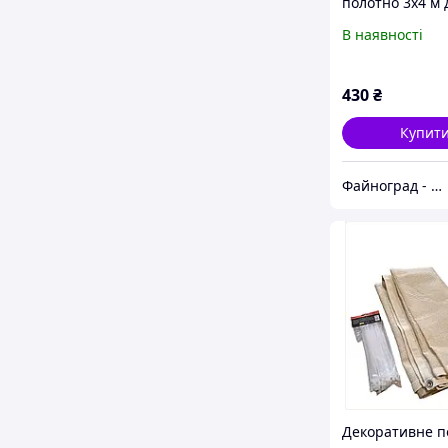
полотно 3х4 м 
огорожі X-Trem
В наявності
8497TM75K8
430
₴
Купит
Файноград - місто файних речей
Декоративне п