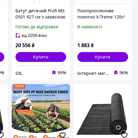
Батут дитячий Profi MS
Поліпропіленове
0501 427 см з захисною
полотно X-Treme 120г/
сіткою та сходами
м2 для накриття дров
Готово до відправки
В наявності
сталевий каркас
E849M778X6
поліпропіленове
2056
від
₴
/міс
полотно для двору
20 556
₴
1 883
₴
Купити
Купити
9%
99%
96%
SXL
Інтернет-магазин KupiVse