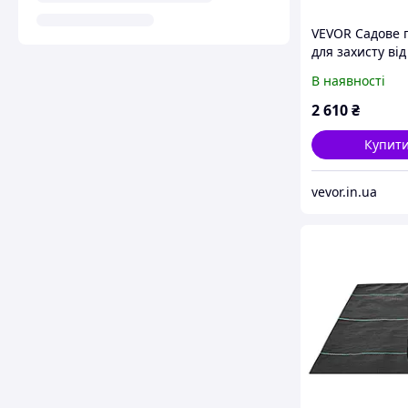
VEVOR Садове 
для захисту від
1 х 50 м, Міцн
В наявності
тканий
поліпропілено
2 610
₴
матеріал для б
з
Купит
vevor.in.ua