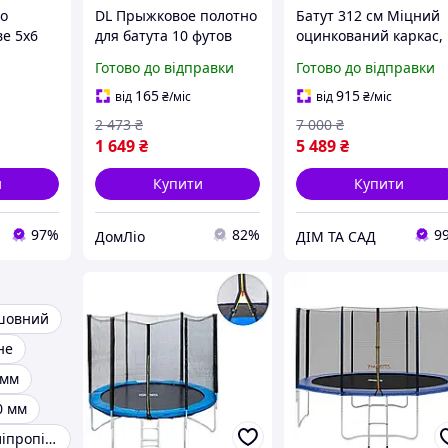
о
DL Прыжковое полотно
Батут 312 см Міцний
ве 5х6
для батута 10 футов
оцинкований каркас,
77TA73
полипропиленовое для
посилені ніжки,
Готово до відправки
Готово до відправки
активного відпочинку
захисна сітка та
Dol Pro DoLp-l2
поліпропіленове
165
915
від
₴
/міс
від
₴
/міс
полотно, що витриму
2 473
₴
7 000
₴
до 150 кг
1 649
₴
5 489
₴
и
Купити
Купити
97%
82%
9
ДомЛіо
ДІМ ТА САД
 шовний
не
 мм
0 мм
Вторинний поліпропілен