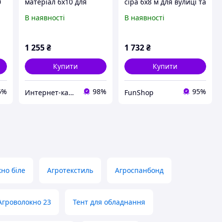
0
матеріал 6х10 для
сіра 6х8 м для вулиці та
8
садових меблів
саду, 8TM4977P91
В наявності
В наявності
X8509H796
1 255
₴
1 732
₴
Купити
Купити
6%
98%
95%
Интер​​нет-кат​алог с​​ки​​док "Модна Лавка"
FunShop
но біле
Агротекстиль
Агроспанбонд
Агроволокно 23
Тент для обладнання