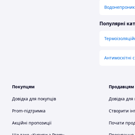
Водонепроник
Популярні кат
Термоізоляцій
Антимоскітні с
Покупцям
Продавцям
Довідка для покупців
Довідка для
Prom-підтримка
Створити ін
Акційні пропозиції
Почати прод
Що таке «Купити з Prom»
Просування в