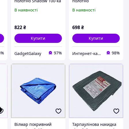
полотно Shadow 100-ка
полотно
для городу та саду
поліпропіленове для
В наявності
В наявності
88612H9H6
притінення саду,
PP885150X8
822
₴
698
₴
Купити
Купити
8%
97%
98%
GadgetGalaxy
Интер​​нет-кат​алог с​​ки​​док "Модна Лавка"
Вілмар покривний
Тарпаулінова накидка