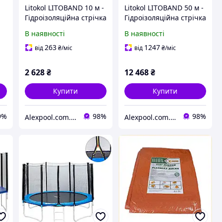
Litokol LITOBAND 10 м -
Litokol LITOBAND 50 м -
Гідроізоляційна стрічка
Гідроізоляційна стрічка
з
з
В наявності
В наявності
водовідштовхувального
водовідштовхувального
поліпропіленового
поліпропіленового
263
1247
від
₴
/міс
від
₴
/міс
є
полотна ( LBND0010/
полотна ( LBND0050/
2 628
₴
12 468
₴
Купити
Купити
9%
98%
98%
Alexpool.com.ua
Alexpool.com.ua