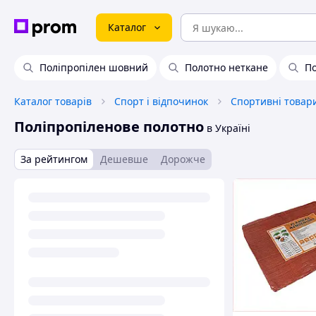
Каталог
Поліпропілен шовний
Полотно неткане
По
Каталог товарів
Спорт і відпочинок
Спортивні товар
Поліпропіленове полотно
в Україні
За рейтингом
Дешевше
Дорожче