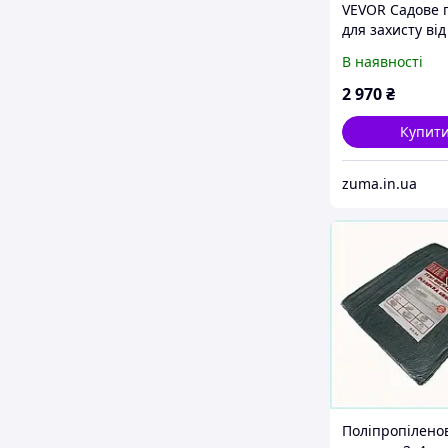
VEVOR Садове 
для захисту від
1,8 х 30,5 м, М
В наявності
тканий
поліпропілено
2 970
₴
матеріал для
Купит
zuma.in.ua
Поліпропілено