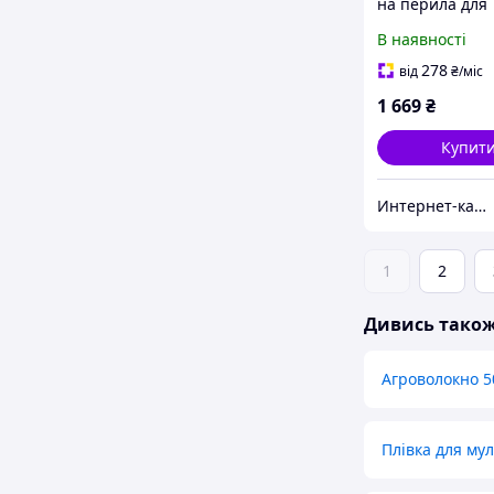
на перила для
приватності 90
В наявності
8889P5T93
278
від
₴
/міс
1 669
₴
Купит
Интернет-кат​алог ск​​ид​​​ок "TRIVIA"
1
2
Дивись тако
Агроволокно 5
Плівка для му