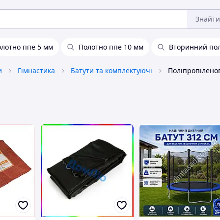
Знайти
лотно ппе 5 мм
Полотно ппе 10 мм
Вторинний пол
и
Гімнастика
Батути та комплектуючі
Поліпропілено