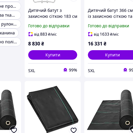
Полотно неткане прошивне
Дитячий батут з
Дитячий батут 366 см
Поліпропіленова тканина
захисною сіткою 183 см
із захисною сіткою та
на пружинах MS 0500
сходами MS 0822
Поліпропілен у рулонах
Готово до відправки
Готово до відправки
сталевий каркас
сталевий каркас
тканина
поліпропіленове
поліпропіленове
883
1633
від
₴
/міс
від
₴
/міс
полотно для дому та
полотно для дітей і
Неткане полотно поліефірне
8 830
₴
16 331
₴
вулиці
дорослих
Купити
Купити
99%
9
SXL
SXL