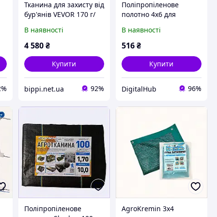
Тканина для захисту від
Поліпропіленове
бур'янів VEVOR 170 г/
полотно 4х6 для
м², садове полотно 4 x
захисту будматеріалів,
В наявності
В наявності
18,3 м,
K8509792C
поліпропіленова плівка
4 580
₴
516
₴
для захисту від
бур'янів,
Купити
Купити
2%
92%
96%
bippi.net.ua
DigitalHub
Поліпропіленове
AgroKremіn 3х4