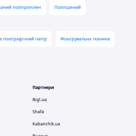
каний поліпропілен
Поліпшений
а поліграфічний папір
Фільтрувальна тканина
Партнери
Bigl.ua
Shafa
Kabanchik.ua
Вчасно