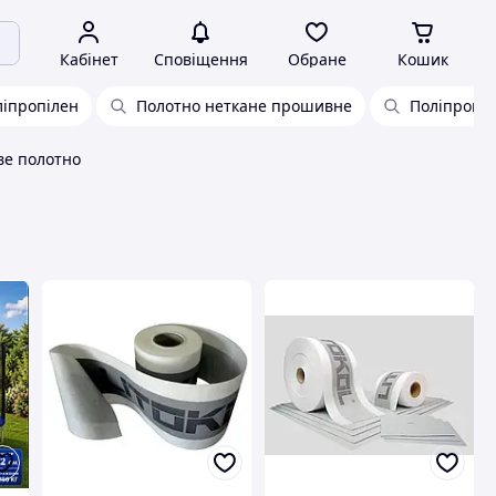
Кабінет
Сповіщення
Обране
Кошик
іпропілен
Полотно неткане прошивне
Поліпропіл
ве полотно