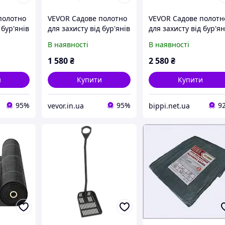
полотно
VEVOR Садове полотно
VEVOR Садове полотн
 бур'янів
для захисту від бур'янів
для захисту від бур'ян
ий
1,2 х 15,2 м, Міцний
1 х 50 м, Міцний
В наявності
В наявності
тканий
тканий
вий
поліпропіленовий
поліпропіленовий
1 580
₴
2 580
₴
оротьби
матеріал для
матеріал для боротьб
з бур'янами, стійкий
и
Купити
Купити
95%
95%
9
vevor.in.ua
bippi.net.ua