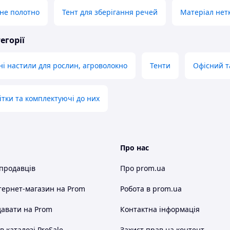
не полотно
Тент для зберігання речей
Матеріал нет
егорії
ні настили для рослин, агроволокно
Тенти
Офісний т
ітки та комплектуючі до них
Про нас
 продавців
Про prom.ua
тернет-магазин
на Prom
Робота в prom.ua
авати на Prom
Контактна інформація
 каталозі ProSale
Захист прав на контент