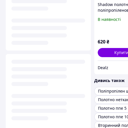
Shadow полотн
поліпропілено
для саду, 84P9
В наявності
620
₴
Купит
Dealz
Дивись також
Поліпропілен
Полотно нетка
Полотно ппе 5
Полотно ппе 1