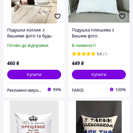
Подушка коллаж з
Подушка плюшева з
Вашими фото та будь-
Вашим фото
яким текстом
Готово до відправки
В наявності
5.0
(1)
460
₴
449
₴
Купити
Купити
99%
100%
Рекламно-виробнича компанія "Ілюзіон".
FARDI