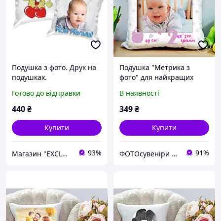
Подушка з фото. Друк на
Подушка "Метрика з
подушках.
фото" для найкращих
спогадів !
Готово до відправки
В наявності
440
₴
349
₴
Купити
Купити
93%
91%
Магазин "EXCLUSIVE" - Оригінальні Подарунки для всіх
ФОТОсувеніри "СМАЙЛ"