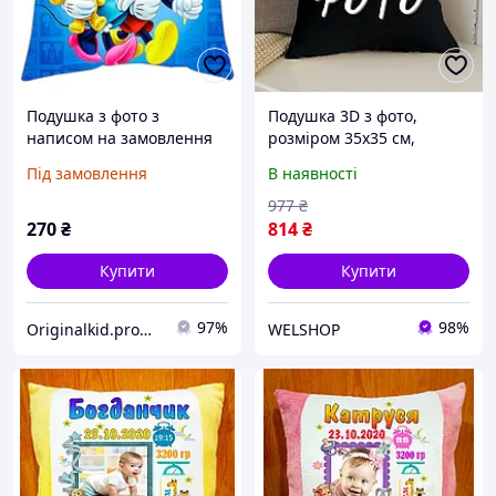
Подушка з фото з
Подушка 3D з фото,
написом на замовлення
розміром 35х35 см,
декоративна завжди
велюр, наповнювач -
Під замовлення
В наявності
разом.
шариковий силікон, в
подарунок (Україна)
977
₴
270
₴
814
₴
Купити
Купити
97%
98%
Originalkid.prom.ua
WELSHOP