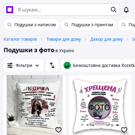
Подушки з написом
Подушки з принтом
По
Каталог товарів
Товари для дому
Декор для дому
І
Подушки з фото
в Україні
Фільтри
Безкоштовна доставка Rozetk