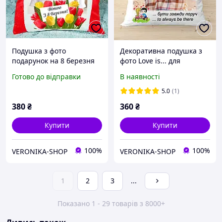
Подушка з фото
Декоративна подушка з
подарунок на 8 березня
фото Love is... для
Код 2194
закоханих (текст напису
Готово до відправки
В наявності
можна змінювати) код:
2346
5.0
(1)
380
₴
360
₴
Купити
Купити
100%
100%
VERONIKA-SHOP
VERONIKA-SHOP
1
2
3
...
Показано 1 - 29 товарів з 8000+