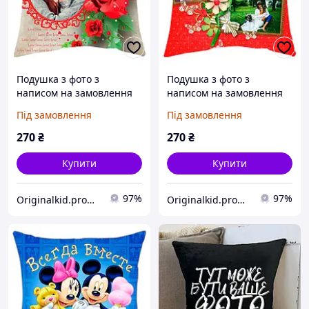
Подушка з фото з
Подушка з фото з
написом на замовлення
написом на замовлення
декоративна Кохаю тобі...
декоративна Люблю тобі.
Під замовлення
Під замовлення
270
₴
270
₴
Купити
Купити
97%
97%
Originalkid.prom.ua
Originalkid.prom.ua