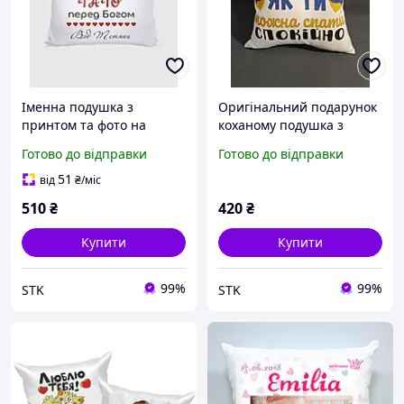
Іменна подушка з
Оригінальний подарунок
принтом та фото на
коханому подушка з
звороті для хрещеного
принтом "Захиснику" +
Готово до відправки
Готово до відправки
батька, 35х35 см, біла,
фото на звороті
плюшева, подарунок з
51
від
₴
/міс
персоналізацією
510
₴
420
₴
Купити
Купити
99%
99%
STK
STK