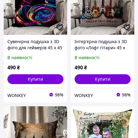
Сувенірна подушка з 3D
Інтер'єрна подушка з 3D
фото для геймерів 45 х 45
фото «Лофт гітари» 45 х
см 1326745UA
45 см 1327945UA
В наявності
В наявності
490
₴
490
₴
Купити
Купити
98%
98%
WONKEY
WONKEY