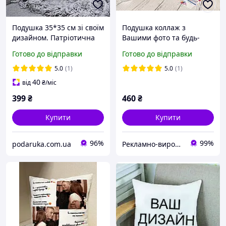
Подушка 35*35 см зі своїм
Подушка коллаж з
дизайном. Патріотична
Вашими фото та будь-
подушка зі своїм фото чи
яким текстом
Готово до відправки
Готово до відправки
написом.
5.0
(1)
5.0
(1)
40
від
₴
/міс
399
₴
460
₴
Купити
Купити
96%
99%
podaruka.com.ua
Рекламно-виробнича компанія "Ілюзіон".