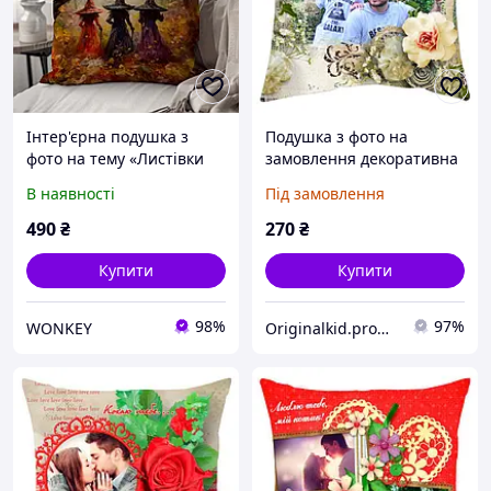
Інтер'єрна подушка з
Подушка з фото на
фото на тему «Листівки
замовлення декоративна
Хелловін» 45 х 45 см
- Бабусю! Вітаємо тебе з
В наявності
Під замовлення
1327845UA
8-м березня!
490
₴
270
₴
Купити
Купити
98%
97%
WONKEY
Originalkid.prom.ua