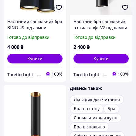
Настінний світильник бра
Настінне бра світильник
BINO 4S під лампи
в стилі лофт V2 під лампи
4xGU10 Золотий/Чорний
2хGU10 Срібний/Чорний
Готово до відправки
Готово до відправки
4 000
₴
2 400
₴
Купити
Купити
100%
100%
Toretto Light – Освітлення та електротовари
Toretto Light – Освітлення та електротовари
Дивись також
Ліхтарик для читання
Бра на стіну
Бра
Світильник для кухні
Бра в спальню
Світильник в спальню