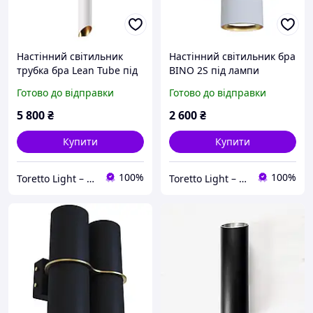
Настінний світильник
Настінний світильник бра
трубка бра Lean Tube під
BINO 2S під лампи
лампи 2хGU10 Золотий/
2xGU10 Золотий/Білий
Готово до відправки
Готово до відправки
Білий
5 800
₴
2 600
₴
Купити
Купити
100%
100%
Toretto Light – Освітлення та електротовари
Toretto Light – Освітлення та електротовари