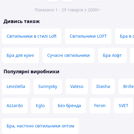
Показано 1 - 29 товарів з 2000+
Дивись також
Світильники в стилі Loft
Світильники LOFT
Бра в 
Бра для кухні
Сучасні світильники
Бра лофт
Популярні виробники
Levistella
Sunnysky
Valeso
Diasha
Brille
Azzardo
Eglo
Без бренда
Feron
SVET
Бра, настінні світильники оптом