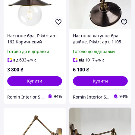
Настінне бра, PikArt арт.
Настінне латунне бра
162 Коричневий
двійне, PikArt арт. 1105
Коричневий
Готово до відправки
Готово до відправки
633
1017
від
₴
/міс
від
₴
/міс
3 800
₴
6 100
₴
Купити
Купити
94%
94%
Romin Interior Store
Romin Interior Store