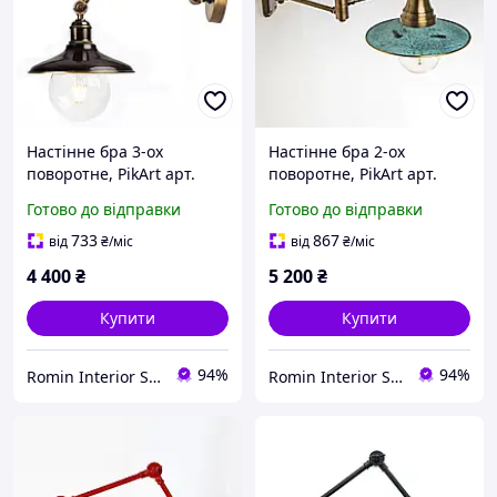
Настінне бра 3-ох
Настінне бра 2-ох
поворотне, PikArt арт.
поворотне, PikArt арт.
1206 Коричневий
2091 Зелений
Готово до відправки
Готово до відправки
733
867
від
₴
/міс
від
₴
/міс
4 400
₴
5 200
₴
Купити
Купити
94%
94%
Romin Interior Store
Romin Interior Store