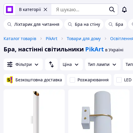
В категорії
Ліхтарик для читання
Бра на стіну
Бра
Каталог товарів
PikArt
Товари для дому
Освітлення
Бра, настінні світильники
PikArt
в Україні
Фільтри
Ціна
Тип лампи
Тип
Безкоштовна доставка
Розжарювання
LED