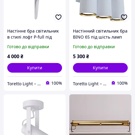
Настінне бра світильник
Настінний світильник бра
в стилі лофт P-full під
BINO 6S під шість ламп
лампи 2хGU10 Срібний/
GU10 подвійне світло
Готово до відправки
Готово до відправки
Білий
Золотий/Білий
4 000
₴
5 300
₴
Купити
Купити
100%
100%
Toretto Light – Освітлення та електротовари
Toretto Light – Освітлення та електротовари