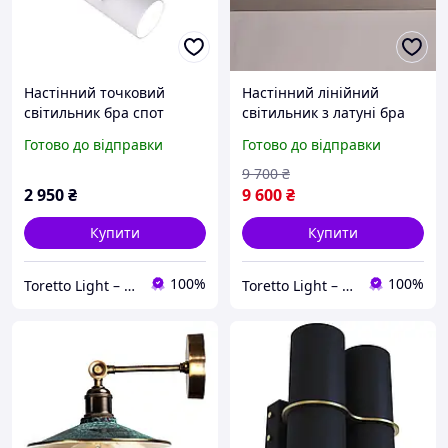
Настінний точковий
Настінний лінійний
світильник бра спот
світильник з латуні бра
Vsimple під лампу GU10
під лампу G13 підсвітка
Готово до відправки
Готово до відправки
Білий
картин 67см Золотий
9 700
₴
2 950
₴
9 600
₴
Купити
Купити
100%
100%
Toretto Light – Освітлення та електротовари
Toretto Light – Освітлення та електротовари