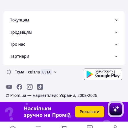
Покупцям
Продавцям
Про нас
Партнери
Тема
-
світла
BETA
© Prom.ua — маркетплейс України, 2008-2026
Наскільки
Розказати
зручно на Промі?