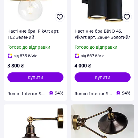
Настінне бра, PikArt арт.
Настінне бра BINO 4S,
162 Зелений
PikArt арт. 28684 Золотий/
чорний
Готово до відправки
Готово до відправки
633
667
від
₴
/міс
від
₴
/міс
3 800
₴
4 000
₴
Купити
Купити
94%
94%
Romin Interior Store
Romin Interior Store