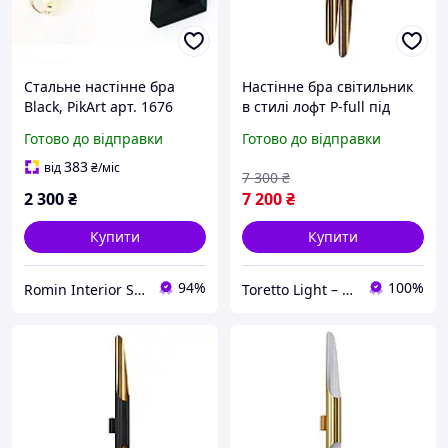
Стальне настінне бра
Настінне бра світильник
Black, PikArt арт. 1676
в стилі лофт P-full під
лампи 4хGU10
Готово до відправки
Готово до відправки
Бронзовий/Білий
383
від
₴
/міс
7 300
₴
2 300
₴
7 200
₴
Купити
Купити
94%
100%
Romin Interior Store
Toretto Light – Освітлення та електротовари