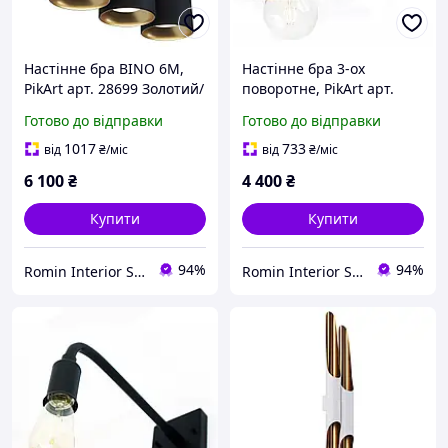
Настінне бра BINO 6M,
Настінне бра 3-ох
PikArt арт. 28699 Золотий/
поворотне, PikArt арт.
чорний
1206 Зелений
Готово до відправки
Готово до відправки
1017
733
від
₴
/міс
від
₴
/міс
6 100
₴
4 400
₴
Купити
Купити
94%
94%
Romin Interior Store
Romin Interior Store