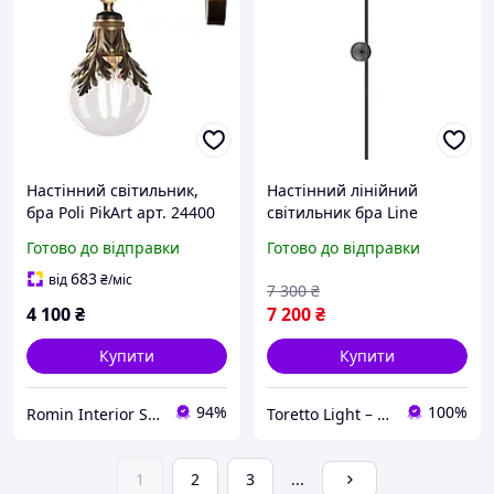
Настінний світильник,
Настінний лінійний
бра Poli PikArt арт. 24400
світильник бра Line
1000ММ Чорний 3000К 1
Готово до відправки
Готово до відправки
683
від
₴
/міс
7 300
₴
4 100
₴
7 200
₴
Купити
Купити
94%
100%
Romin Interior Store
Toretto Light – Освітлення та електротовари
1
2
3
...