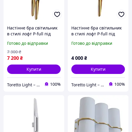
Настінне бра світильник
Настінне бра світильник
в стилі лофт P-full під
в стилі лофт P-full під
лампи 4хGU10 Білий
лампи 2хGU10 Білий
Готово до відправки
Готово до відправки
7 300
₴
7 200
₴
4 000
₴
Купити
Купити
100%
100%
Toretto Light – Освітлення та електротовари
Toretto Light – Освітлення та електротовари