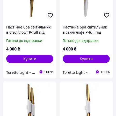
Настінне бра світильник
Настінне бра світильник
в стилі лофт P-full під
в стилі лофт P-full під
лампи 2хGU10 Чорний
лампи 2хGU10 Золотий/
Готово до відправки
Готово до відправки
Білий
4 000
₴
4 000
₴
Купити
Купити
100%
100%
Toretto Light – Освітлення та електротовари
Toretto Light – Освітлення та електротовари