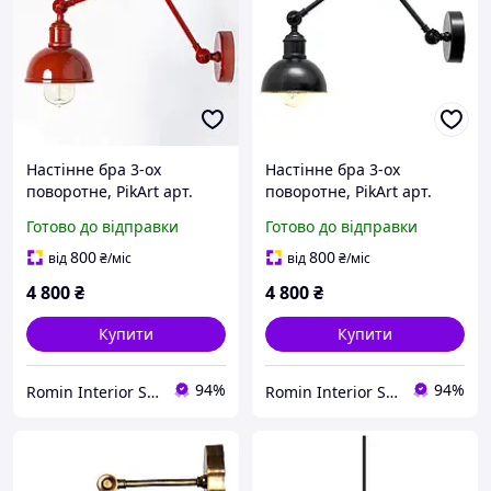
Настінне бра 3-ох
Настінне бра 3-ох
поворотне, PikArt арт.
поворотне, PikArt арт.
2104 Червоний
2104 Чорний
Готово до відправки
Готово до відправки
800
800
від
₴
/міс
від
₴
/міс
4 800
₴
4 800
₴
Купити
Купити
94%
94%
Romin Interior Store
Romin Interior Store