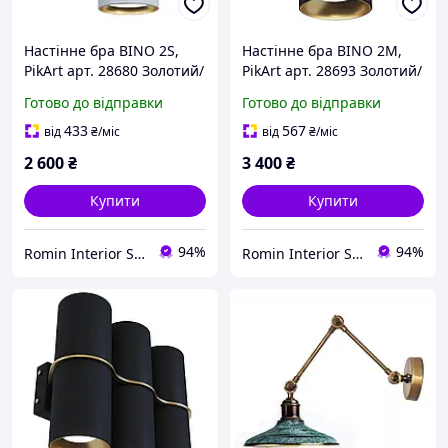
Настінне бра BINO 2S,
Настінне бра BINO 2M,
PikArt арт. 28680 Золотий/
PikArt арт. 28693 Золотий/
білий
чорний
Готово до відправки
Готово до відправки
433
567
від
₴
/міс
від
₴
/міс
2 600
₴
3 400
₴
Купити
Купити
94%
94%
Romin Interior Store
Romin Interior Store