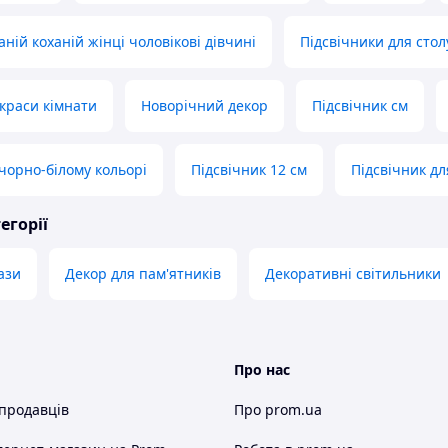
ній коханій жінці чоловікові дівчині
Підсвічники для стол
краси кімнати
Новорічний декор
Підсвічник см
 чорно-білому кольорі
Підсвічник 12 см
Підсвічник дл
егорії
ази
Декор для пам'ятників
Декоративні світильники
Про нас
 продавців
Про prom.ua