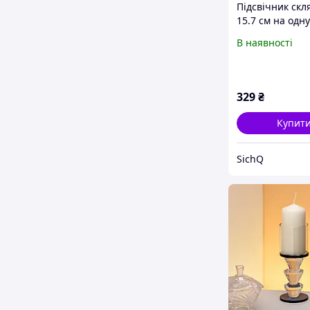
Підсвічник скл
15.7 см на одну
підсвічник кел
В наявності
ніжці декорат
Сірий HP-4-21L
329
₴
Купит
SichQ