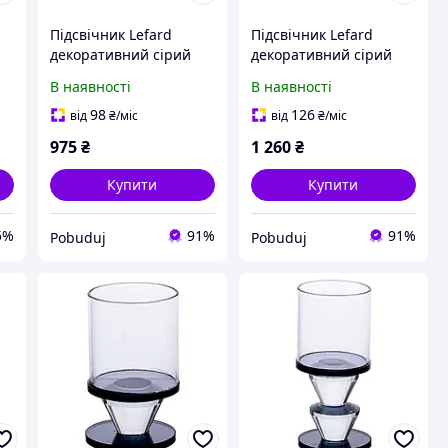
Підсвічник Lefard
Підсвічник Lefard
у
декоративний сірий
декоративний сірий
32x11см (876-070)
38x11см (876-072)
В наявності
В наявності
98
126
від
₴
/міс
від
₴
/міс
975
₴
1 260
₴
Купити
Купити
5%
91%
91%
Pobuduj
Pobuduj