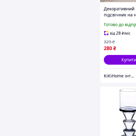
Декоративний
підсвічник на 
підсвічник скл
Готово до відп
одну свічку 15.
Сірий
28
від
₴
/міс
329
₴
280
₴
Купит
KiKiHome інтернет-магазин якісних товарів для дому