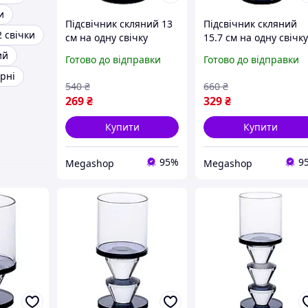
и
Підсвічник скляний 13
Підсвічник скляний
2 свічки
см на одну свічку
15.7 см на одну свічк
підсвічник келих на
підсвічник келих на
ий
Готово до відправки
Готово до відправки
ніжці декоративний
ніжці декоративний
рні
Сірий HP-4-20M
Сірий HP-4-21L
540
₴
660
₴
269
₴
329
₴
Купити
Купити
95%
9
Megashop
Megashop