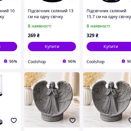
яний 10
Підсвічник скляний 13
Підсвічник скляний
ку
см на одну свічку
15.7 см на одну свічк
их на
підсвічник келих на
підсвічник келих на
В наявності
В наявності
ивний
ніжці декоративний
ніжці декоративний
Сірий HP-4-20M
Сірий HP-4-21L
269
₴
329
₴
и
Купити
Купити
96%
96%
9
Coolshop
Coolshop