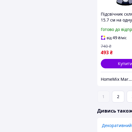
Підсвічник скл
15.7 см на одну
для дому 1 шт 
Готово до відп
HM-1964
49
від
₴
/міс
740
₴
493
₴
Купит
HomeMix Market
1
2
Дивись тако
Декоративний 