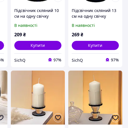
Підсвічник скляний 10
Підсвічник скляний 13
у
см на одну свічку
см на одну свічку
підсвічник келих на
підсвічник келих на
В наявності
В наявності
ніжці декоративний
ніжці декоративний
Сірий HP-4-19S
Сірий HP-4-20M
209
₴
269
₴
Купити
Купити
6%
97%
97%
SichQ
SichQ