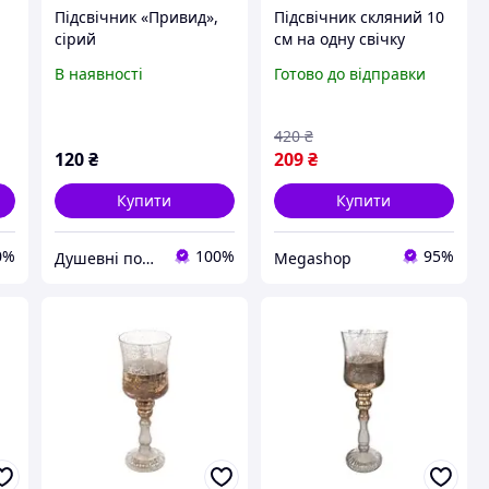
Підсвічник «Привид»,
Підсвічник скляний 10
сірий
см на одну свічку
підсвічник келих на
В наявності
Готово до відправки
ніжці декоративний
Сірий HP-4-19S
420
₴
120
₴
209
₴
Купити
Купити
0%
100%
95%
Душевні подарунки
Megashop