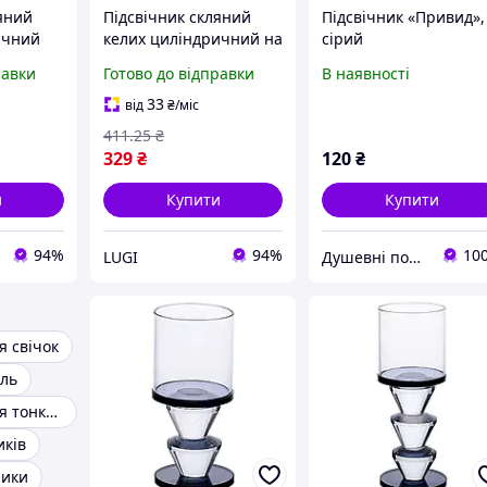
яний
Підсвічник скляний
Підсвічник «Привид»,
ичний
келих циліндричний на
сірий
ніжці настільний
равки
Готово до відправки
В наявності
декоративний свічник
чник
мінімалістичний для
33
від
₴
/міс
чники
інтер'єру стіл Сірий
411
.25
₴
329
₴
120
₴
и
Купити
Купити
94%
94%
10
LUGI
Душевні подарунки
я свічок
ель
Підсвічники для тонких свічок
иків
ники