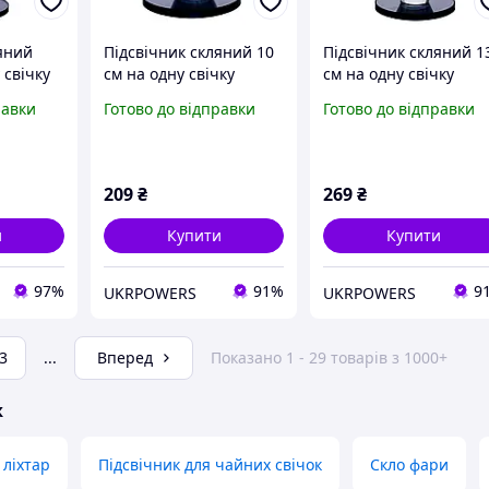
яний
Підсвічник скляний 10
Підсвічник скляний 1
 свічку
см на одну свічку
см на одну свічку
сірий
підсвічник келих на
підсвічник келих на
равки
Готово до відправки
Готово до відправки
ніжці декоративний
ніжці декоративний
Сірий HP-4-19S
Сірий HP-4-20M
209
₴
269
₴
и
Купити
Купити
97%
91%
9
UKRPOWERS
UKRPOWERS
3
...
Вперед
Показано 1 - 29 товарів з 1000+
ж
ліхтар
Підсвічник для чайних свічок
Скло фари