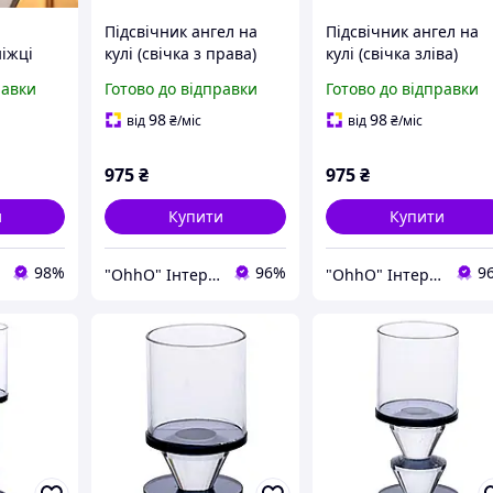
Підсвічник ангел на
Підсвічник ангел на
ніжці
кулі (свічка з права)
кулі (свічка зліва)
яний на
23*11*11 см Гранд
23*11*11 см Гранд
равки
Готово до відправки
Готово до відправки
7 см
Презент СП527-3 сірий
Презент СП526-3 сір
98
98
від
₴
/міс
від
₴
/міс
975
₴
975
₴
и
Купити
Купити
98%
96%
9
"OhhO" Інтернет-магазин
"OhhO" Інтернет-магазин