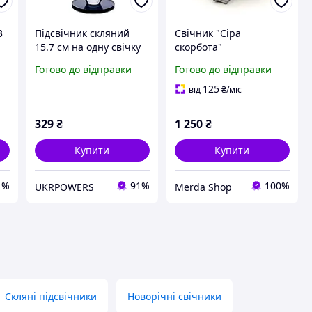
3
Підсвічник скляний
Свічник "Сіра
15.7 см на одну свічку
скорбота"
підсвічник келих на
Готово до відправки
Готово до відправки
ніжці декоративний
Сірий HP-4-21L
125
від
₴
/міс
329
₴
1 250
₴
Купити
Купити
1%
91%
100%
UKRPOWERS
Merda Shop
Скляні підсвічники
Новорічні свічники