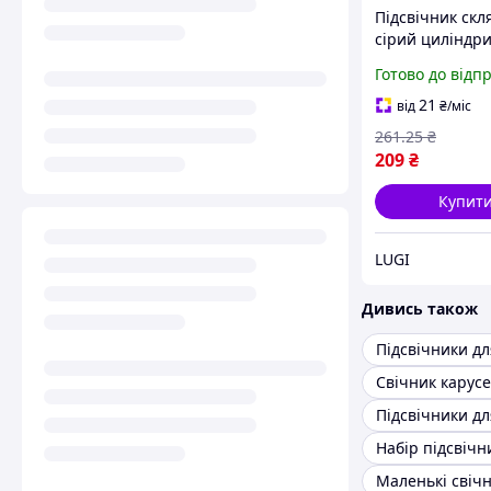
Підсвічник скл
сірий циліндр
келих на ніжці
Готово до відп
декоративний
настільний сві
21
від
₴
/міс
красиві підсві
261
.25
₴
підсвічники
209
₴
декоративні
Купит
LUGI
Дивись також
Підсвічники дл
Свічник карус
Набір підсвічн
Маленькі свіч