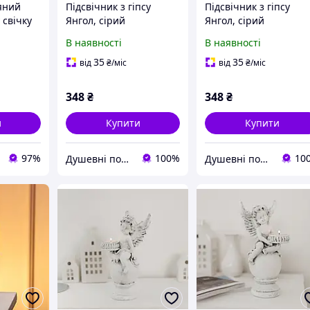
яний
Підсвічник з гіпсу
Підсвічник з гіпсу
 свічку
Янгол, сірий
Янгол, сірий
их на
В наявності
В наявності
ивний
35
35
від
₴
/міс
від
₴
/міс
348
₴
348
₴
и
Купити
Купити
97%
100%
10
Душевні подарунки
Душевні подарунки