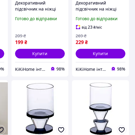
Декоративний
Декоративний
підсвічник на ніжці
підсвічник на ніжці
підсвічник скляний на
підсвічник скляний на
Готово до відправки
Готово до відправки
одну свічку 10 см Сірий
одну свічку 13 см Сірий
23
від
₴
/міс
209
₴
269
₴
199
₴
229
₴
Купити
Купити
0%
98%
98%
KiKiHome інтернет-магазин якісних товарів для дому
KiKiHome інтернет-магазин якісних товарів для дому