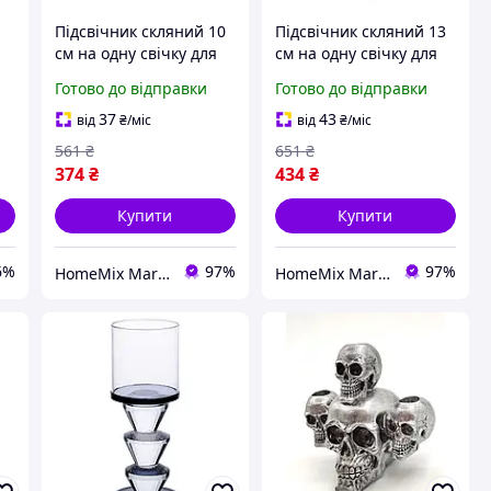
Підсвічник скляний 10
Підсвічник скляний 13
см на одну свічку для
см на одну свічку для
дому 1 шт сірий HM-
дому 1 шт сірий HM-
Готово до відправки
Готово до відправки
ий
1962
1963
37
43
від
₴
/міс
від
₴
/міс
561
₴
651
₴
374
₴
434
₴
Купити
Купити
6%
97%
97%
HomeMix Market
HomeMix Market