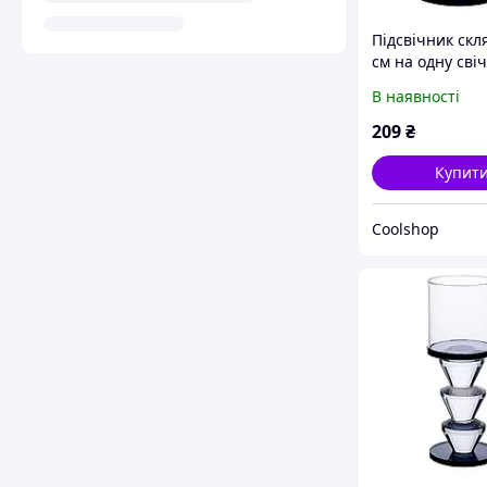
Підсвічник скл
см на одну свіч
підсвічник кел
В наявності
ніжці декорат
Сірий HP-4-19S
209
₴
Купит
Coolshop