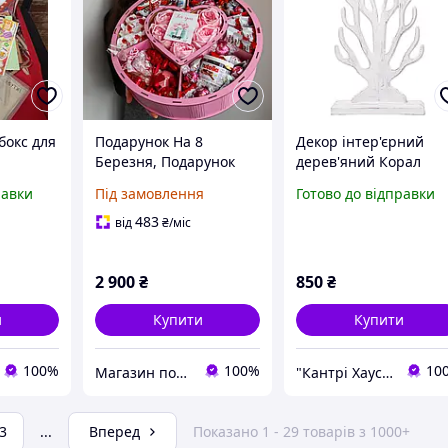
бокс для
Подарунок На 8
Декор інтер'єрний
Березня, Подарунок
дерев'яний Корал
Дружині на 8 березня,
висота 65см
равки
Під замовлення
Готово до відправки
Подарунок Дівчині на 8
березня, Подарунок
483
від
₴
/міс
Мамі на 8 березня
2 900
₴
850
₴
и
Купити
Купити
100%
100%
10
Магазин подарунків Weak Point
"Кантрі Хаус XXI"
3
...
Вперед
Показано 1 - 29 товарів з 1000+