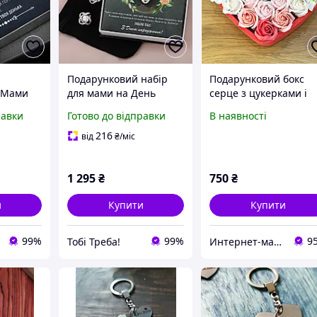
Подарунковий набір
Подарунковий бокс
 Мами
для мами на День
серце з цукерками і
мисто з
народження від
мильними трояндам
равки
Готово до відправки
В наявності
ткою
Доньки: кулон, сережки
матусі на будь-яке
у
та листівка.
свято S=35x31 cm
216
від
₴
/міс
оробці
Безкоштовна доставка
1 295
₴
750
₴
и
Купити
Купити
99%
99%
9
Тобі Треба!
Интернет-магазин "Florian"