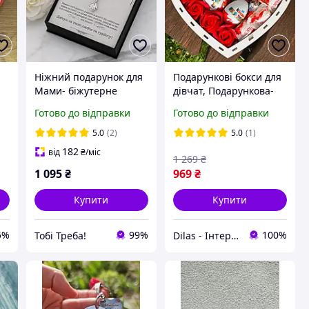
Ніжний подарунок для
Подарункові бокси для
Мами- біжутерне
дівчат, Подарункова-
и
намисто з вітальною
коробка презент із
Готово до відправки
Готово до відправки
карткою повідомлення
солодощами для
у подарунковій коробці
коханих близьких
5.0
(2)
5.0
(1)
182
від
₴
/міс
1 269
₴
1 095
₴
969
₴
Купити
Купити
5%
99%
100%
Тобі Треба!
Dilas - Інтернет-магазин