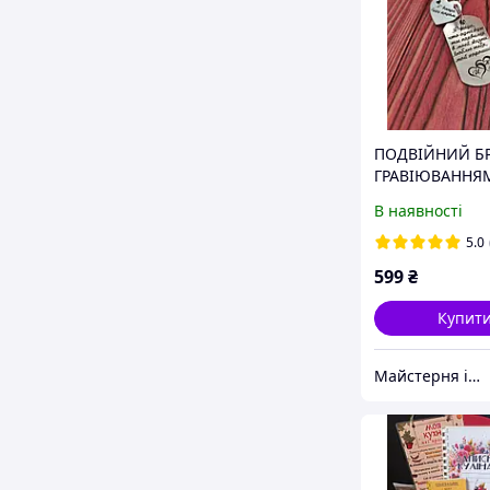
ПОДВІЙНИЙ БР
ГРАВІЮВАННЯ
І ТЕКСТУ.
В наявності
5.0
599
₴
Купит
Майстерня індивідуальних подарунків Бетховен