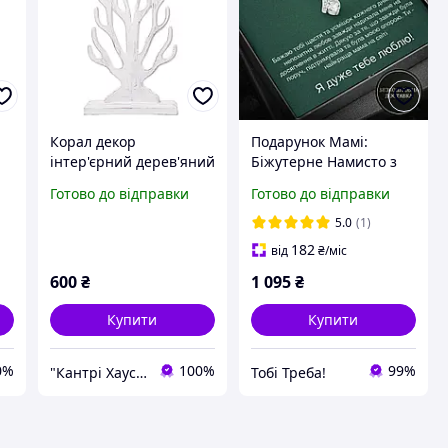
Корал декор
Подарунок Мамі:
інтер'єрний дерев'яний
Біжутерне Намисто з
висота 35 см
Теплою Листівкою-
Готово до відправки
Готово до відправки
Посланням у Коробці +
Безкоштовна доставка
5.0
(1)
182
від
₴
/міс
600
₴
1 095
₴
Купити
Купити
0%
100%
99%
"Кантрі Хаус XXI"
Тобі Треба!