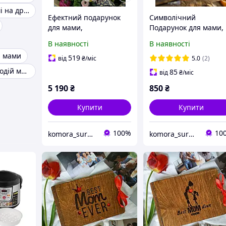
Подарунок мамі на др ідеї
Ефектний подарунок
Символічний
для мами,
Подарунок для мами,
оригінальний бокс на
на день матері, набір
В наявності
В наявності
день матері,
для мами в подарунок
я мами
подарунковий набір
для мамусі
519
від
₴
/міс
5.0
(2)
мамі, для матусі
Подарунок молодій мамі
85
від
₴
/міс
5 190
₴
850
₴
Купити
Купити
100%
10
komora_surprise
komora_surprise