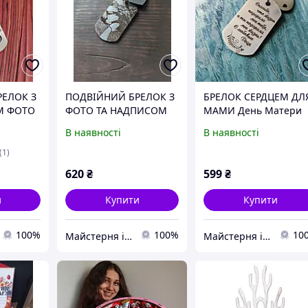
ЕЛОК З
ПОДВІЙНИЙ БРЕЛОК З
БРЕЛОК СЕРДЦЕМ ДЛ
М ФОТО
ФОТО ТА НАДПИСОМ
МАМИ День Матери
ДЛЯ МАТУСІ.
Брелок для мами
В наявності
В наявності
ГРАВІЮВАННЯ
ІНДИВІДУАЛЬНЕ.
(1)
620
₴
599
₴
и
Купити
Купити
100%
100%
10
Майстерня індивідуальних подарунків Бетховен
Майстерня індивідуальних подарунків Бетховен