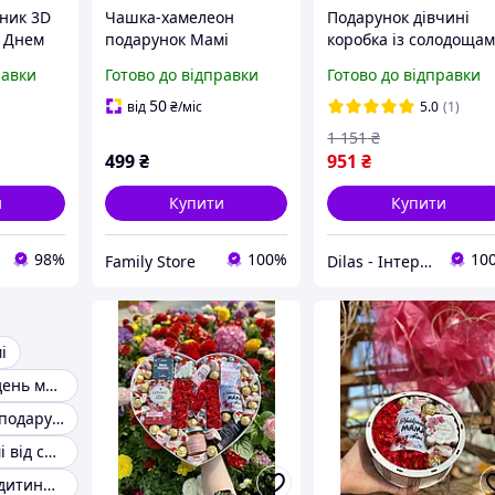
чник 3D
Чашка-хамелеон
Подарунок дівчині
 Днем
подарунок Мамі
коробка із солодощам
Подарунковий бокс із
равки
Готово до відправки
Готово до відправки
я під
солодощами,
ольорів
Подарунок на дн
50
від
₴
/міс
5.0
(1)
дівчині , Подарунки
1 151
₴
мамі
499
₴
951
₴
и
Купити
Купити
98%
100%
10
Family Store
Dilas - Інтернет-магазин
і
Подарунок на день матері
Оригінальний подарунок мамі
Подарунок мамі від сина
Подарунок від дитини мамі