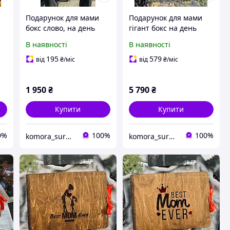
Подарунок для мами
Подарунок для мами
бокс слово, на день
гігант бокс на день
матері, набір для мами
матері, оригінальний
В наявності
В наявності
,
в подарунок, для
набір для мами в
мамусі
подарунок, для мамусі
195
579
від
₴
/міс
від
₴
/міс
1 950
₴
5 790
₴
Купити
Купити
0%
100%
100%
komora_surprise
komora_surprise