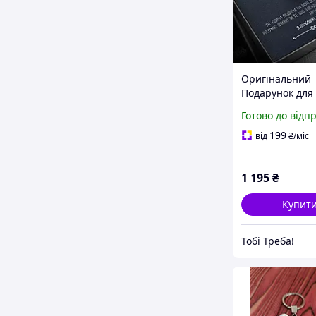
Оригінальний
Подарунок для
від Доньки- на
Готово до відп
вітальною кар
повідомлення 
199
від
₴
/міс
подарунковій к
1 195
₴
Купит
Тобі Треба!