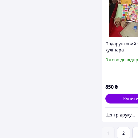
Подарунковий 
кулінара
Готово до відп
850
₴
Купит
Центр друку "Print"
1
2