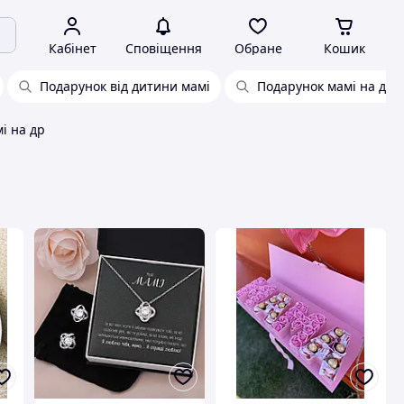
Кабінет
Сповіщення
Обране
Кошик
Подарунок від дитини мамі
Подарунок мамі на др і
і на др