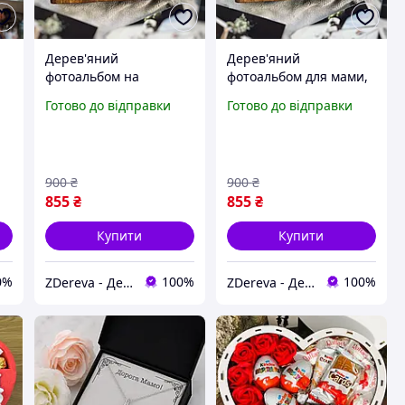
Дерев'яний
Дерев'яний
фотоальбом на
фотоальбом для мами,
подарунок для мами
бабусі | Креативний
Готово до відправки
Готово до відправки
від дочки |
подарунок на день
ок
Креативний подарунок
матері
на день матері
900
₴
900
₴
855
₴
855
₴
Купити
Купити
0%
100%
100%
ZDereva - Дерев'яні вироби
ZDereva - Дерев'яні вироби