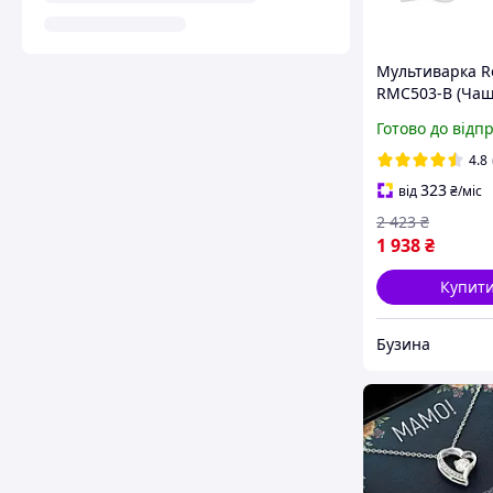
Мультиварка R
RMC503-B (Чаш
подвійним
Готово до відп
антипригарни
покриттям)
4.8
323
від
₴
/міс
2 423
₴
1 938
₴
Купит
Бузина