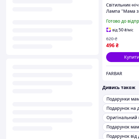
Світильник-ні
Лампа "Мама з
Народження
Готово до відп
(Персоналізаці
ваш текст)" 7 к
50
від
₴
/міс
+ пульт (20 см)
620
₴
496
₴
Купит
FARBAR
Дивись також
Подарунки мам