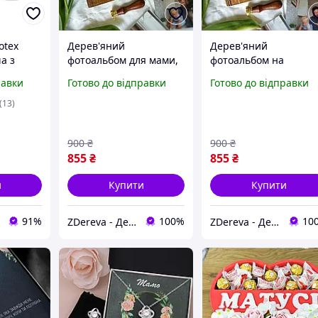
otex
Дерев'яний
Дерев'яний
а з
фотоальбом для мами,
фотоальбом на
бабусі | Креативний
подарунок для мами
равки
Готово до відправки
Готово до відправки
м
подарунок на день
від дочки |
матері
Креативний подарун
(13)
на день матері
900
₴
900
₴
855
₴
855
₴
и
Купити
Купити
91%
100%
10
ZDereva - Дерев'яні вироби
ZDereva - Дерев'яні вироби