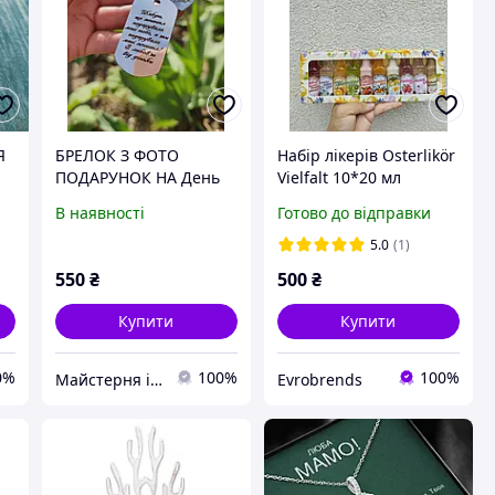
Я
БРЕЛОК З ФОТО
Набір лікерів Osterlikör
ПОДАРУНОК НА День
Vielfalt 10*20 мл
матері Брелок для
В наявності
Готово до відправки
мами
5.0
(1)
550
₴
500
₴
Купити
Купити
0%
100%
100%
Майстерня індивідуальних подарунків Бетховен
Evrobrends