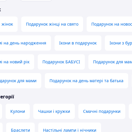
ж
 жінок
Подарунок жінці на свято
Подарунок на новос
мі на день народження
Ікони в подарунок
Ікони з б
і на новий рік
Подарунок БАБУСІ
Подарунок для ма
дарунок для мами
Подарунок на день матері та батька
егорії
Кулони
Чашки і кружки
Смачні подарунки
Браслети
Настільні лампи і нічники