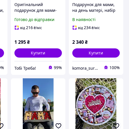
Оригінальний
Подарунок для мами,
и,
подарунок для мами-
на день матері, набір
біжутерне намисто з
для мами в подарунок,
Готово до відправки
В наявності
сережками та
для мамусі
вітальною карткою
216
234
від
₴
/міс
від
₴
/міс
повідомлення +
Безкоштовна доставка
1 295
₴
2 340
₴
Купити
Купити
0%
99%
100%
Тобі Треба!
komora_surprise