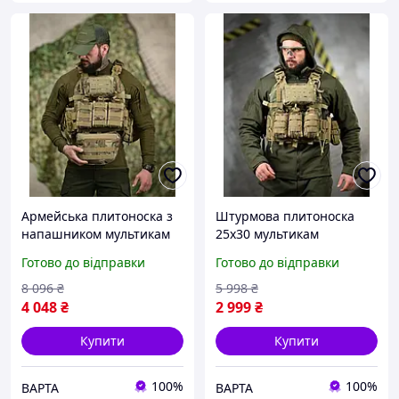
Армейська плитоноска з
Штурмова плитоноска
напашником мультикам
25х30 мультикам
25х30 см, військова
комплект, армійська
Готово до відправки
Готово до відправки
плитоноска Cordura 900D,
плитоноска multicam із
штурмова плитоноска
підсумками кордура
8 096
₴
5 998
₴
multicam
4 048
₴
2 999
₴
Купити
Купити
100%
100%
ВАРТА
ВАРТА