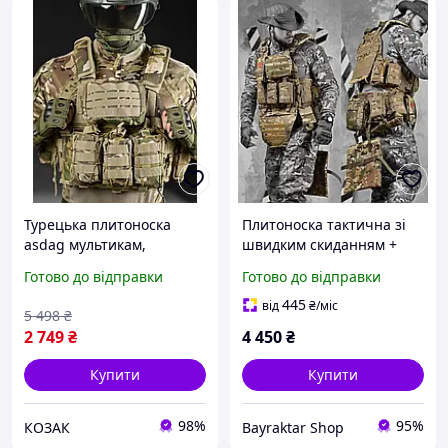
Турецька плитоноска
Плитоноска тактична зі
asdag мультикам,
швидким скиданням +
Тактична плитоноска на 2
РПС у зборі Multicam /
Готово до відправки
Готово до відправки
точки скидання,
Мультикам
Плитоноска multicam без
445
від
₴
/міс
5 498
₴
плит
2 749
₴
4 450
₴
Купити
Купити
98%
95%
КОЗАК
Bayraktar Shop