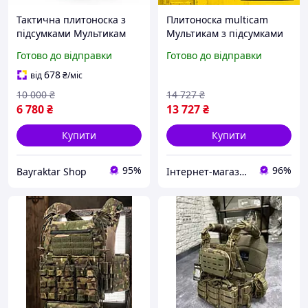
Тактична плитоноска з
Плитоноска multicam
підсумками Мультикам
Мультикам з підсумками
Multicam з напашником з
Warmor Gen 6 PRO MAX із
Готово до відправки
Готово до відправки
боковим захистом швидке
набором підсумків та
скидання
модульним фартухом
678
від
₴
/міс
МУЛЬТИКАМ
10 000
₴
14 727
₴
6 780
₴
13 727
₴
Купити
Купити
95%
96%
Bayraktar Shop
Інтернет-магазин "BallisticsUA"