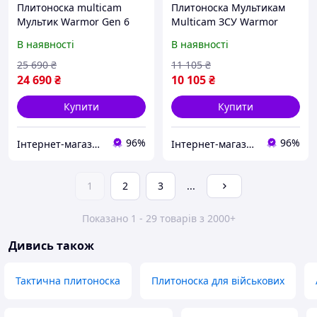
Плитоноска multicam
Плитоноска Мультикам
Мультик Warmor Gen 6
Multicam ЗСУ Warmor
PRO MAX з повним
Gen.6 Pro Max v2 з
В наявності
В наявності
комплектом підсумків +
максимальним набором
штурмова панель
підсумків. Мультикам.
25 690
₴
11 105
₴
(рюкзак), захистом шиї та
Мультикам
24 690
₴
10 105
₴
плечей,
Купити
Купити
96%
96%
Інтернет-магазин "BallisticsUA"
Інтернет-магазин "BallisticsUA"
1
2
3
...
Показано 1 - 29 товарів з 2000+
Дивись також
Тактична плитоноска
Плитоноска для військових