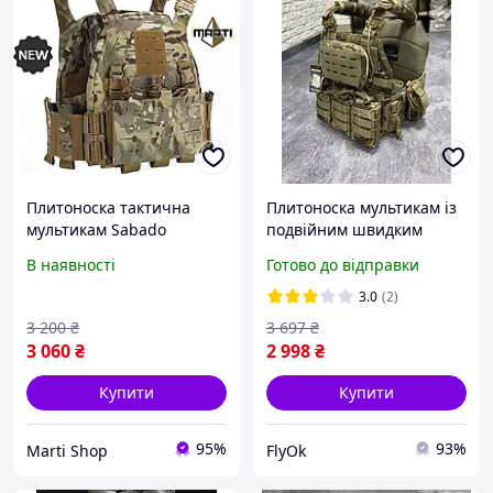
Плитоноска тактична
Плитоноска мультикам із
мультикам Sabado
подвійним швидким
Multicam з двома точками
скиданням Single Sword,
В наявності
Готово до відправки
швидкого скидання
тактична multicam на 4
точки скидання ВСУ art.fly
3.0
(2)
3 200
₴
3 697
₴
3 060
₴
2 998
₴
Купити
Купити
95%
93%
Marti Shop
FlyOk