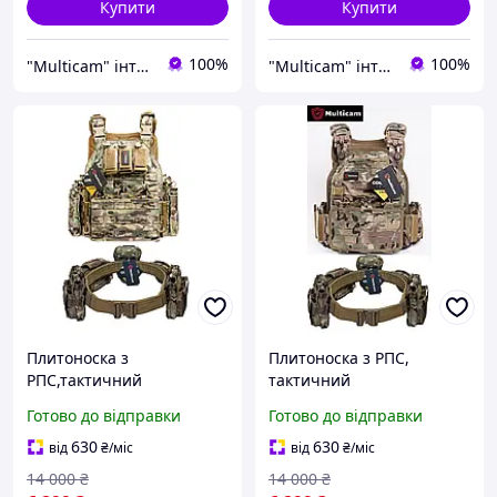
Купити
Купити
100%
100%
"Multicam" інтернет магазин
"Multicam" інтернет магазин
Плитоноска з
Плитоноска з РПС,
РПС,тактичний
тактичний
швидкознімний
швидкознімний
Готово до відправки
Готово до відправки
військовий жилет
військовий жилет
розвантаження ТМ
розвантаження ТМ
630
630
від
₴
/міс
від
₴
/міс
MULTICAM X470 колір
MULTICAM X690 колір
14 000
₴
14 000
₴
мультикам, 5 підсумків, 3
мультикам, захист 360,