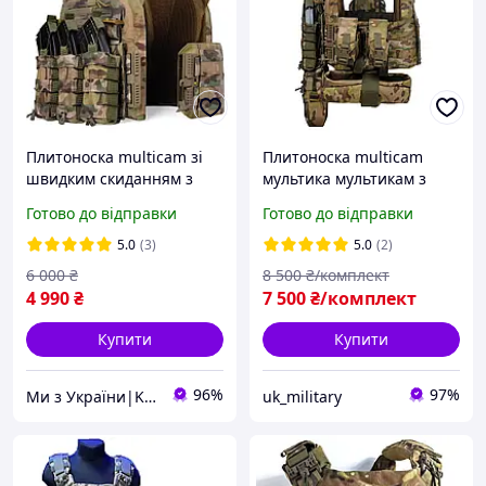
Плитоноска multicam зі
Плитоноска multicam
швидким скиданням з
мультика мультикам з
боковими кишенями під
підсумками під АК
Готово до відправки
Готово до відправки
плити мультикам,
кордура, тактична
Плитоноска plate carrier
військова cordura з
5.0
(3)
5.0
(2)
скиданням
6 000
₴
8 500
₴/комплект
4 990
₴
7 500
₴/комплект
Купити
Купити
96%
97%
Ми з України|Krossfore
uk_military