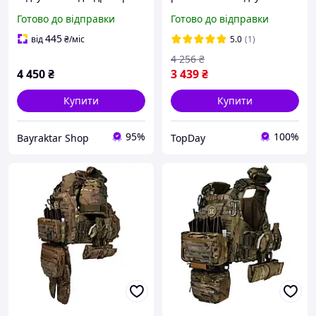
Multicam військова
військова бронежилет
Готово до відправки
Готово до відправки
мультикам, підтримка
тактичний 4 точки
системи Molle
скидання Single Sword
445
від
₴
/міс
5.0
(1)
multicam
4 256
₴
4 450
₴
3 439
₴
Купити
Купити
95%
100%
Bayraktar Shop
TopDay