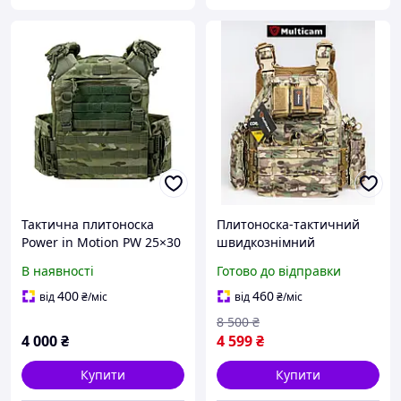
Тактична плитоноска
Плитоноска-тактичний
Power in Motion PW 25×30
швидкознімний
Multicam Cordura
військовий жилет
В наявності
Готово до відправки
розвантаження ТМ
MULTICAM X350 колір
400
460
від
₴
/міс
від
₴
/міс
мультикам, 5 підсумків, 3
8 500
₴
вставки в
4 000
₴
4 599
₴
Купити
Купити