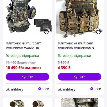
Плитоноски multicam
Плитоноска multicam
мультикам WARMOR
мультика мультикам з
Gen.3 Pro з підсумками
підсумками під АК,
Готово до відправки
Готово до відправки
для магазинів і бічним
розвантаження тактичне
захистом для військових
з точками швидкого
11 490
₴/комплект
5 390
₴
плит
скидання
10 490
₴/комплект
4 390
₴
Купити
Купити
97%
97%
uk_military
uk_military