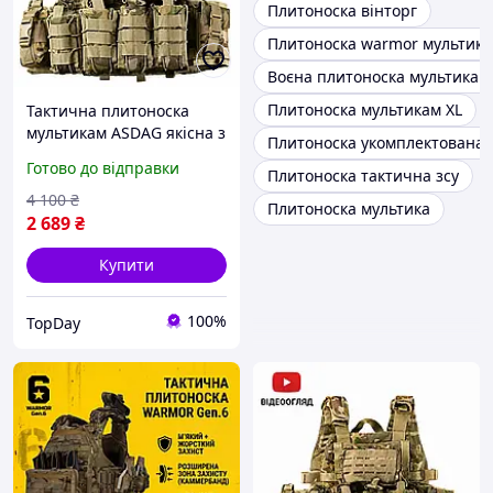
Плитоноска вінторг
Плитоноска warmor мультик
Воєна плитоноска мультикам 
Плитоноска мультикам XL
Тактична плитоноска
мультикам ASDAG якісна з
Плитоноска укомплектована 
підсумками 4 точки
Готово до відправки
Плитоноска тактична зсу
швидкого скидання
multicam військова
4 100
₴
Плитоноска мультика
армійська
2 689
₴
Купити
100%
TopDay