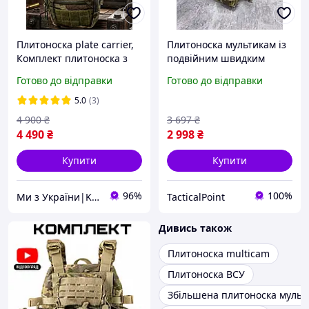
Плитоноска plate carrier,
Плитоноска мультикам із
Комплект плитоноска з
подвійним швидким
напашником для
скиданням Single Sword,
Готово до відправки
Готово до відправки
військових, плитоноска
тактична multicam на 4
мультикам multicam
точки скидання арт.Tactic
5.0
(3)
4 900
₴
3 697
₴
4 490
₴
2 998
₴
Купити
Купити
96%
100%
Ми з України|Krossfore
TacticalPoint
Дивись також
Плитоноска multicam
Плитоноска ВСУ
Збільшена плитоноска мульт