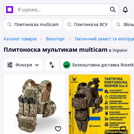
Плитоноска multicam
Плитоноска ВСУ
Збіл
Каталог товарів
Воєнторг
Тактичний захист та екіпір
Плитоноска мультикам multicam
в Україні
Фільтри
Безкоштовна доставка Rozetk