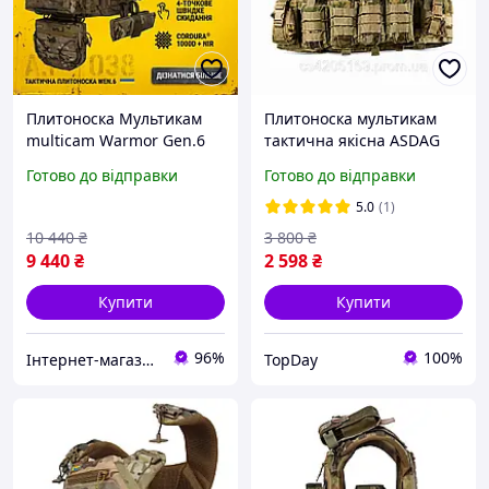
Плитоноска Мультикам
Плитоноска мультикам
multicam Warmor Gen.6
тактична якісна ASDAG
Pro Max з максимальним
multicam 4 точки
Готово до відправки
Готово до відправки
набором підсумків
швидкого скидання з
МУЛЬТИКАМ
підсумками
5.0
(1)
10 440
₴
3 800
₴
9 440
₴
2 598
₴
Купити
Купити
96%
100%
Інтернет-магазин "BallisticsUA"
TopDay