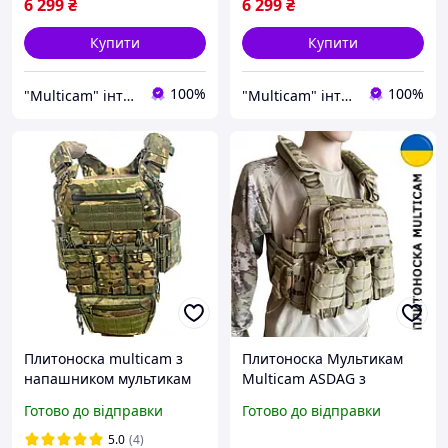
6 299
₴
6 299
₴
вставки в
MOLLE,
Купити
Купити
100%
100%
"Multicam" інтернет магазин
"Multicam" інтернет магазин
Плитоноска multicam з
Плитоноска Мультикам
напашником мультикам
Multicam ASDAG з
під балістичний захист з
підсумками в комплекті і
Готово до відправки
Готово до відправки
бічними кишенями
системою MOLLE під
Плитоноска plate carrier
плити 25*30см
5.0
(4)