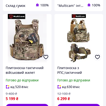
100%
100%
Склад сумок
"Multicam" інтернет магазин
Плитоноска-тактичний
Плитоноска з
військовий жилет
РПС,тактичний
розвантаження,
швидкознімний
Готово до відправки
Готово до відправки
бронежилет ТМ
військовий жилет
MULTICAM X650 колір
розвантаження ТМ
520
630
від
₴
/міс
від
₴
/міс
мультикам, MOLLE,
MULTICAM X370 колір
9 400
₴
12 100
₴
Cordura 1000D,
мультикам, 5 підсумків, 3
5 199
₴
6 299
₴
вставки в