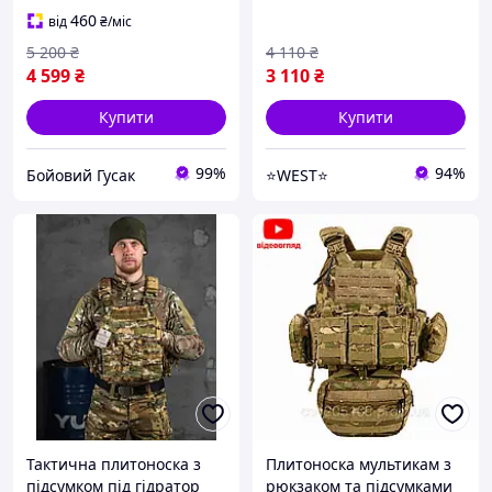
Розвантаження WEST
460
від
₴
/міс
5 200
₴
4 110
₴
4 599
₴
3 110
₴
Купити
Купити
99%
94%
Бойовий Гусак
⭐️WEST⭐️
Тактична плитоноска з
Плитоноска мультикам з
підсумком під гідратор
рюкзаком та підсумками