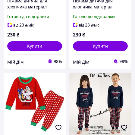
Піжама дитяча для
Піжама дитяча для
хлопчика матеріал
хлопчика матеріал
бавовна
бавовна
Готово до відправки
Готово до відправки
23
23
від
₴
/міс
від
₴
/міс
230
₴
230
₴
Купити
Купити
98%
98%
Мій Дім
Мій Дім