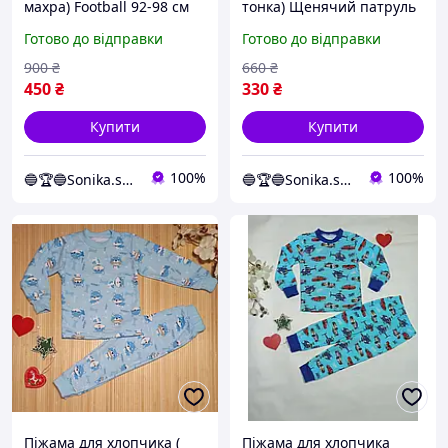
махра) Football 92-98 см
тонка) Щенячий патруль
Синій
80-86 см Червоний з
Готово до відправки
Готово до відправки
білим
900
₴
660
₴
450
₴
330
₴
Купити
Купити
100%
100%
🔵🏆🔵Sonika.shop
🔵🏆🔵Sonika.shop
Піжама для хлопчика (
Піжама для хлопчика