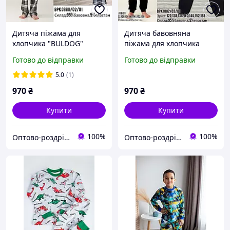
Дитяча піжама для
Дитяча бавовняна
хлопчика "BULDOG"
піжама для хлопчика
(ELLEN)
"TRAVEL" (TM ELLEN)
Готово до відправки
Готово до відправки
5.0
(1)
970
₴
970
₴
Купити
Купити
100%
100%
Оптово-роздрібний інтернет магазин "Francheska"
Оптово-роздрібний інтернет магазин "Francheska"