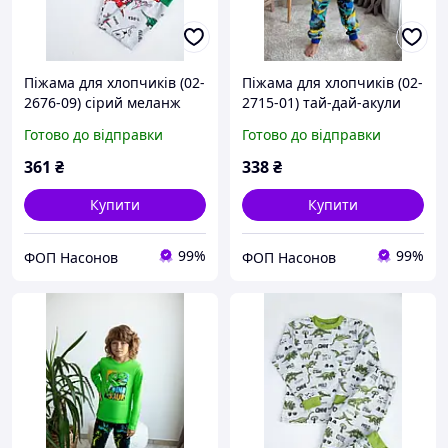
Піжама для хлопчиків (02-
Піжама для хлопчиків (02-
2676-09) сірий меланж
2715-01) тай-дай-акули
динозавр АвексТекс 104
АвексТекс 104 см
Готово до відправки
Готово до відправки
см
361
₴
338
₴
Купити
Купити
99%
99%
ФОП Насонов
ФОП Насонов