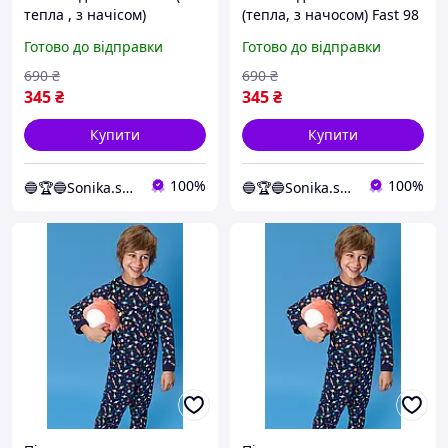
тепла , з начісом)
(тепла, з начосом) Fast 98
Лисинча 110 розмір
розмір Блакитний
Готово до відправки
Готово до відправки
Блакитний
690
₴
690
₴
345
₴
345
₴
Купити
Купити
100%
100%
🔵🏆🔵Sonika.shop
🔵🏆🔵Sonika.shop