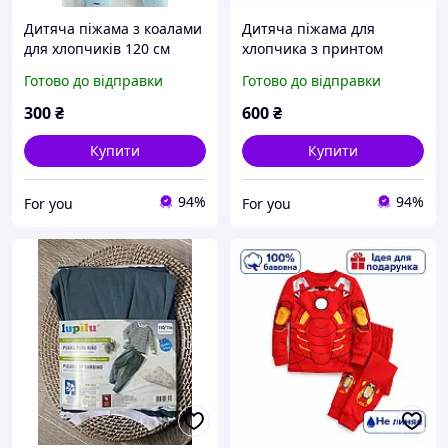
Дитяча піжама з коалами
Дитяча піжама для
для хлопчиків 120 см
хлопчика з принтом
Блакитна
супергероя, 100%
Готово до відправки
Готово до відправки
бавовна 80 см
300
₴
600
₴
Купити
Купити
94%
94%
For you
For you