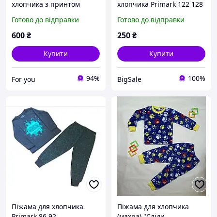
хлопчика з принтом
хлопчика Primark 122 128
супергероя, 100%
(2595809304)
Готово до відправки
Готово до відправки
бавовна 120 см
600
₴
250
₴
Купити
Купити
94%
100%
For you
BigSale
Піжама для хлопчика
Піжама для хлопчика
Primark 86 92
(махра) "Сліди