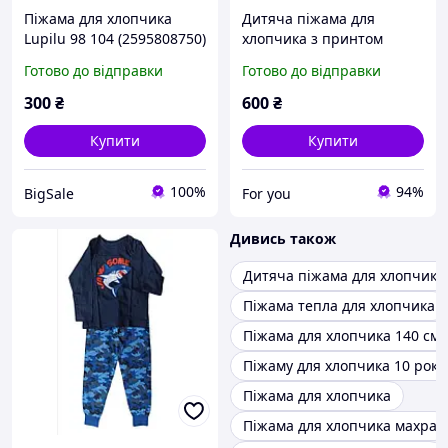
Піжама для хлопчика
Дитяча піжама для
Lupilu 98 104 (2595808750)
хлопчика з принтом
супергероя, 100%
Готово до відправки
Готово до відправки
бавовна 100 см
300
₴
600
₴
Купити
Купити
100%
94%
BigSale
For you
Дивись також
Дитяча піжама для хлопчика
Піжама тепла для хлопчика
Піжама для хлопчика 140 см
Піжаму для хлопчика 10 рокі
Піжама для хлопчика
Піжама для хлопчика махра