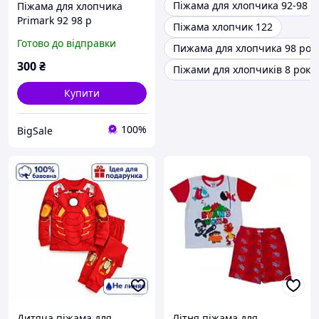
Піжама для хлопчика 92-98
Піжама для хлопчика
Primark 92 98 р
Піжама хлопчик 122
(2595808760)
Готово до відправки
Пижама для хлопчика 98 рос
300
₴
Піжами для хлопчиків 8 років
Купити
100%
BigSale
Дитяча піжама для
Літня піжама для