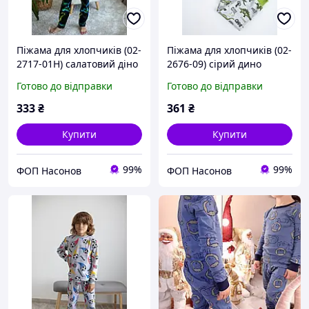
Піжама для хлопчиків (02-
Піжама для хлопчиків (02-
2717-01Н) салатовий діно
2676-09) сірий дино
АвексТекс 104 см
АвексТекс 104 см
Готово до відправки
Готово до відправки
333
₴
361
₴
Купити
Купити
99%
99%
ФОП Насонов
ФОП Насонов