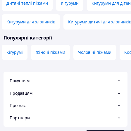
Дитячі теплі піжами
Кігуруми
Кигуруми для дітей
Кигуруми для хлопчиків
Кигуруми дитячі для хлопчикі
Популярні категорії
Кігурумі
Жіночі піжами
Чоловічі піжами
Ко
Покупцям
Продавцям
Про нас
Партнери