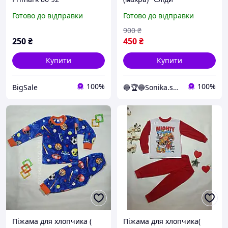
(2628331653)
улюбленців" 92-98 см
Готово до відправки
Готово до відправки
Синій
900
₴
250
₴
450
₴
Купити
Купити
100%
100%
BigSale
🔵🏆🔵Sonika.shop
Піжама для хлопчика (
Піжама для хлопчика(