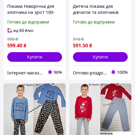
Піжама Новорічна для
Дитяча піжама для
хлопчика на зріст 100-
дівчаток та хлопчиків
130см 4-7 років. Червона
"CHRISTMAS MOOD"
Готово до відправки
Готово до відправки
60
від
₴
/міс
999
₴
910
₴
599
.40
₴
591
.50
₴
Купити
Купити
96%
100%
Інтернет-магазин "Uniqum Style". Створи свій унікальний стиль!
Оптово-роздрібний інтернет магазин "Francheska"