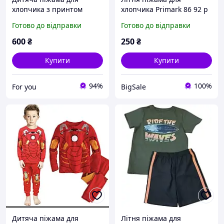
хлопчика з принтом
хлопчика Primark 86 92 р
супергероя, 100%
(2595809303)
Готово до відправки
Готово до відправки
бавовна 110 см
600
₴
250
₴
Купити
Купити
94%
100%
For you
BigSale
Дитяча піжама для
Літня піжама для