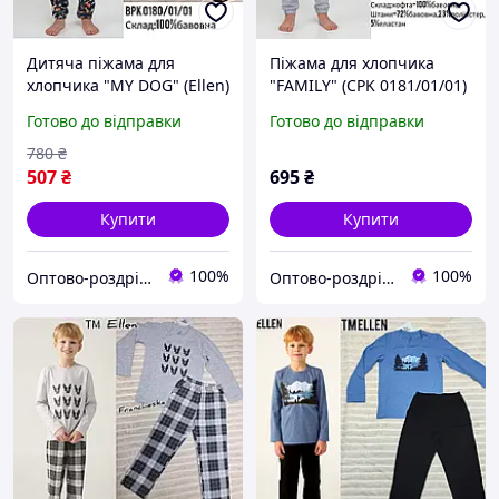
Дитяча піжама для
Піжама для хлопчика
хлопчика "MY DOG" (Ellen)
"FAMILY" (CPK 0181/01/01)
Готово до відправки
Готово до відправки
780
₴
507
₴
695
₴
Купити
Купити
100%
100%
Оптово-роздрібний інтернет магазин "Francheska"
Оптово-роздрібний інтернет магазин "Francheska"