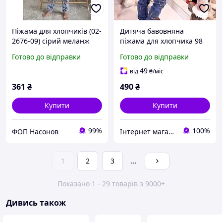
Піжама для хлопчиків (02-
Дитяча бавовняна
2676-09) сірий меланж
піжама для хлопчика 98
м'ячі АвексТекс 104 см
см (3Т)
Готово до відправки
Готово до відправки
49
від
₴
/міс
361
₴
490
₴
Купити
Купити
99%
100%
ФОП Насонов
Інтернет магазин "Дітки"
1
2
3
...
Показано 1 - 29 товарів з 9000+
Дивись також