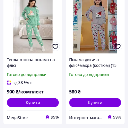
Тепла жіноча піжама на
Піжама дитяча
флісі
фліс+махра (костюм) (15
років)
Готово до відправки
Готово до відправки
38
від
₴
/міс
900
₴/комплект
580
₴
Купити
Купити
99%
99%
MegaStore
Интернет-магазин Dream