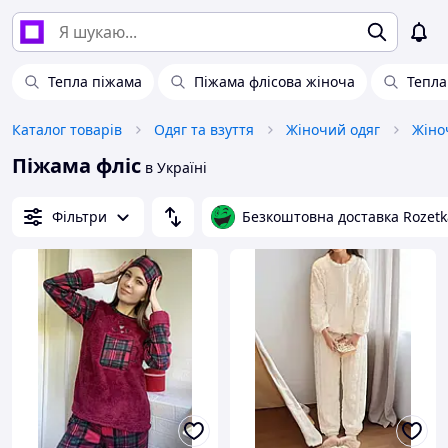
Тепла піжама
Піжама флісова жіноча
Тепла
Каталог товарів
Одяг та взуття
Жіночий одяг
Жіно
Піжама фліс
в Україні
Фільтри
Безкоштовна доставка Rozetk