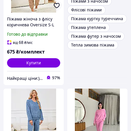
Піжами з начосом
Флісові піжами
Піжама куртку туреччина
Піжама жіноча з флісу
коричнева Oversize S-L
Піжама утеплена
040004
Готово до відправки
Піжама футер з начосом
68
від
₴
/міс
Тепла зимова піжама
675
₴/комплект
Купити
97%
Найкращі ціни:) Lightssshop