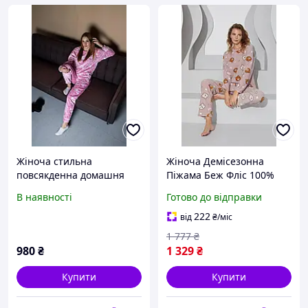
Жіноча стильна
Жіноча Демісезонна
повсякденна домашня
Піжама Беж Фліс 100%
плюшева піжама
Поліестер Ведмедики
В наявності
Готово до відправки
плюшевий фліс
DBUY
222
від
₴
/міс
1 777
₴
980
₴
1 329
₴
Купити
Купити