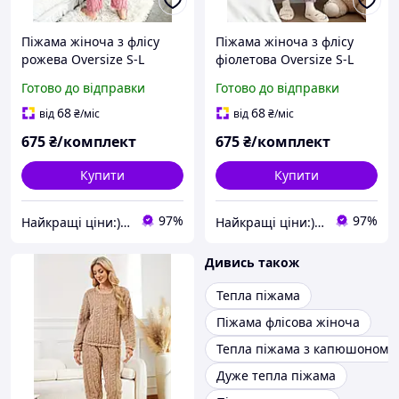
Піжама жіноча з флісу
Піжама жіноча з флісу
рожева Oversize S-L
фіолетова Oversize S-L
040002
040003
Готово до відправки
Готово до відправки
68
68
від
₴
/міс
від
₴
/міс
675
₴/комплект
675
₴/комплект
Купити
Купити
97%
97%
Найкращі ціни:) Lightssshop
Найкращі ціни:) Lightssshop
Дивись також
Тепла піжама
Піжама флісова жіноча
Тепла піжама з капюшоном
Дуже тепла піжама