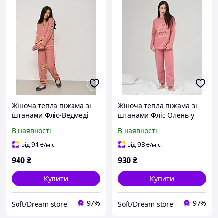
Жіноча тепла піжама зі
Жіноча тепла піжама зі
штанами Фліс-Ведмеді
штанами Фліс Олень у
Тедді Lady Secret 94128
шапці Lady Secret 94109
В наявності
В наявності
94
93
від
₴
/міс
від
₴
/міс
940
₴
930
₴
Купити
Купити
97%
97%
Soft/Dream store
Soft/Dream store