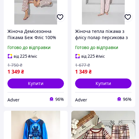
Жіноча Демісезонна
Жіноча тепла піжама з
Піжама Беж Фліс 100%
флісу полар персикова з
Поліестер Ведмедики
принтом оленятка
Готово до відправки
Готово до відправки
Adver
Рудольфа комплект
штани кофта Adver
225
225
від
₴
/міс
від
₴
/міс
1 750
₴
1 677
₴
1 349
₴
1 349
₴
Купити
Купити
96%
96%
Adver
Adver