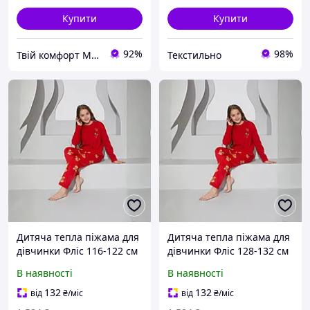
Купити
Купити
92%
98%
Твій комфорт Магазин якісного одягу для дому, сну та прогулянок за доступними цінами.
Текстильно
Дитяча тепла піжама для
Дитяча тепла піжама для
дівчинки Фліс 116-122 см
дівчинки Фліс 128-132 см
червона Ведмедики Hope
червона Ведмедики Hope
В наявності
В наявності
Sexen SS23075_k
Sexen SS23075_k
132
132
від
₴
/міс
від
₴
/міс