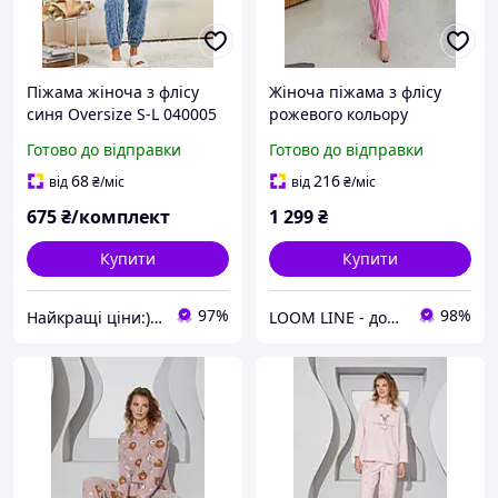
Піжама жіноча з флісу
Жіноча піжама з флісу
синя Oversize S-L 040005
рожевого кольору
Готово до відправки
Готово до відправки
68
216
від
₴
/міс
від
₴
/міс
675
₴/комплект
1 299
₴
Купити
Купити
97%
98%
Найкращі ціни:) Lightssshop
LOOM LINE - домашній одяг для всієї сім'ї