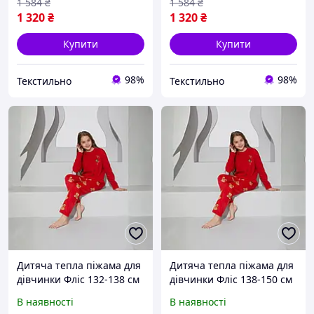
1 584
₴
1 584
₴
1 320
₴
1 320
₴
Купити
Купити
98%
98%
Текстильно
Текстильно
Дитяча тепла піжама для
Дитяча тепла піжама для
дівчинки Фліс 132-138 см
дівчинки Фліс 138-150 см
червона Ведмедики Hope
червона Ведмедики Hope
В наявності
В наявності
Sexen SS23075_k
Sexen SS23075_k