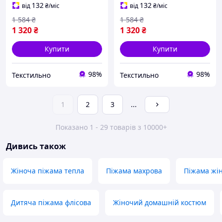
132
132
від
₴
/міс
від
₴
/міс
1 584
₴
1 584
₴
1 320
₴
1 320
₴
Купити
Купити
98%
98%
Текстильно
Текстильно
1
2
3
...
Показано 1 - 29 товарів з 10000+
Дивись також
Жіноча піжама тепла
Піжама махрова
Піжама жі
Дитяча піжама флісова
Жіночий домашній костюм