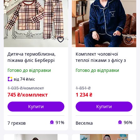
Дитяча термобілизна,
Комплект чоловічої
піжама фліс Берберрі
теплої піжами з флісу з
довгим рукавом і
Готово до відправки
Готово до відправки
штанами XL для сну та
відпочинку FLAME
74
від
₴
/міс
1 035
₴/комплект
1 851
₴
745
₴/комплект
1 234
₴
Купити
Купити
91%
96%
7 грехов
Веселка