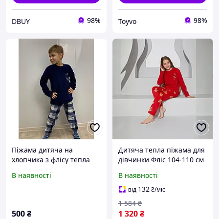
98%
98%
DBUY
Toyvo
Піжама дитяча на
Дитяча тепла піжама для
хлопчика з флісу тепла
дівчинки Фліс 104-110 см
турецька купити дешево
червона Ведмедики Hope
В наявності
В наявності
Sexen SS23075_k
132
від
₴
/міс
1 584
₴
500
₴
1 320
₴