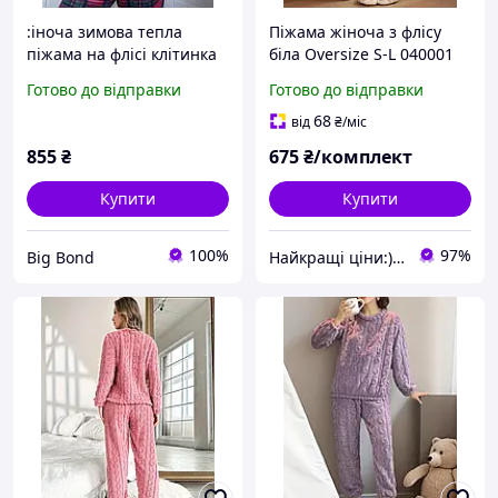
:іноча зимова тепла
Піжама жіноча з флісу
піжама на флісі клітинка
біла Oversize S-L 040001
Розмір L Туреччниа
Готово до відправки
Готово до відправки
68
від
₴
/міс
855
₴
675
₴/комплект
Купити
Купити
100%
97%
Big Bond
Найкращі ціни:) Lightssshop