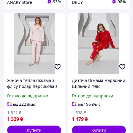
93%
98%
ANARY.Store
DBUY
Жіноча тепла піжама з
Дитяча Піжама Червоний
флісу полар персикова з
Щільний Фліс
принтом оленятка
Демісезонний Дизайн
Готово до відправки
Готово до відправки
Рудольфа комплект
Ведмедики Hope Toyvoo
штани кофта DBUY
222
196
від
₴
/міс
від
₴
/міс
1 821
₴
1 538
₴
1 329
₴
1 179
₴
Купити
Купити