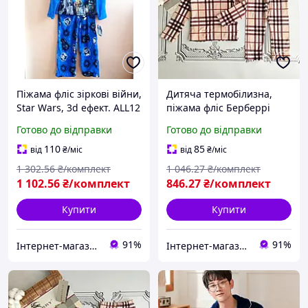
Піжама фліс зіркові війни,
Дитяча термобілизна,
Star Wars, 3d ефект. ALL12
піжама фліс Берберрі
Готово до відправки
Готово до відправки
110
85
від
₴
/міс
від
₴
/міс
1 302
.56
₴/комплект
1 046
.27
₴/комплект
1 102
.56
₴/комплект
846
.27
₴/комплект
Купити
Купити
91%
91%
Інтернет-магазин Allegoriya
Інтернет-магазин Allegoriya