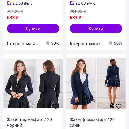
укороченим рукавом
63
63
від
₴
/міс
від
₴
/міс
791
.25
₴
791
.25
₴
633
₴
633
₴
Купити
Купити
90%
90%
Інтернет-магазин Look 100 Clothes
Інтернет-магазин Look 100 Clothes
Жакет (піджак) арт.120
Жакет (піджак) арт.120
чорний
синій