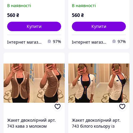
В наявності
В наявності
560
₴
560
₴
Купити
Купити
97%
97%
Інтернет магазин жіночого одягу "MaLika"
Інтернет магазин жіночого одягу "MaLika"
Жакет двоколірний арт.
Жакет двоколірний арт.
743 кава з молоком
743 білого кольору із
синьою окантовкою