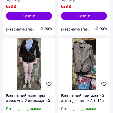
791
.25
₴
791
.25
₴
кишень
633
₴
633
₴
Купити
Купити
90%
90%
Інтернет-магазин Look 100 Clothes
Інтернет-магазин Look 100 Clothes
Елегантний жакет для
Елегантний приталений
жінок Art.12 шоколадний
жакет для жінок Art. 12 з
колір 3/4 рукав костюмна
костюмної тканини
Готово до відправки
Готово до відправки
тканина приталений крій
чорного кольору з