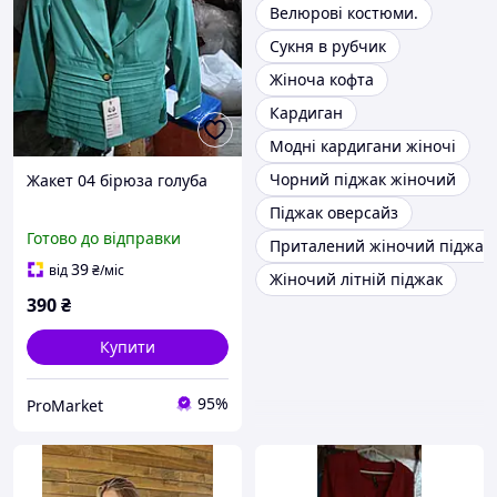
Велюрові костюми.
Сукня в рубчик
Жіноча кофта
Кардиган
Модні кардигани жіночі
Чорний піджак жіночий
Жакет 04 бірюза голуба
Піджак оверсайз
Готово до відправки
Приталений жіночий піджак
39
від
₴
/міс
Жіночий літній піджак
390
₴
Купити
95%
ProMarket