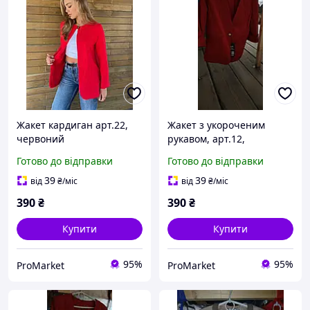
Жакет кардиган арт.22,
Жакет з укороченим
червоний
рукавом, арт.12,
червоний
Готово до відправки
Готово до відправки
39
39
від
₴
/міс
від
₴
/міс
390
₴
390
₴
Купити
Купити
95%
95%
ProMarket
ProMarket