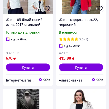
Жакет 05 білий новий
Жакет кардиган арт.22,
осінь 2017 стильний
червоний
жіночий з меморі-
Готово до відправки
В наявності
коттоном на пряжці
повітропроникний не
67
від
₴
/міс
5.0
(1)
мнеться швидко сохне
42
від
₴
/міс
837
.50
₴
420
₴
670
₴
415
.80
₴
Купити
Купити
90%
90%
Інтернет-магазин Clothes-Mall
Альтернатива