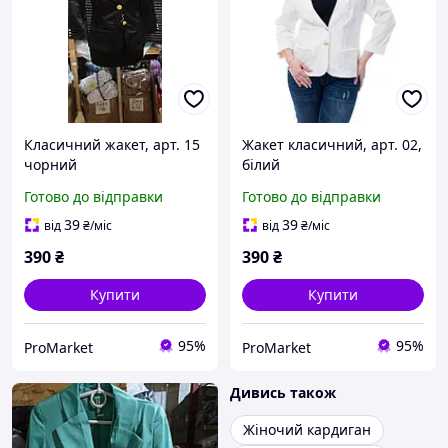
Класичний жакет, арт. 15
Жакет класичний, арт. 02,
чорний
білий
Готово до відправки
Готово до відправки
39
39
від
₴
/міс
від
₴
/міс
390
₴
390
₴
Купити
Купити
95%
95%
ProMarket
ProMarket
Дивись також
Жіночий кардиган