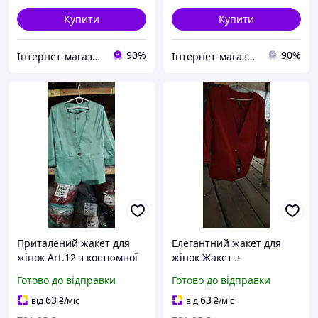
Купити
Купити
90%
90%
Інтернет-магазин Clothes-Mall
Інтернет-магазин Look 100 Clothes
Приталений жакет для
Елегантний жакет для
жінок Art.12 з костюмної
жінок Жакет з
тканини бірюзового
укороченим рукавом
Готово до відправки
Готово до відправки
кольору з укороченим
арт.12 червоній
рукавом 3/4
костюмна тканина 3/4
63
63
від
₴
/міс
від
₴
/міс
рукав декоративних