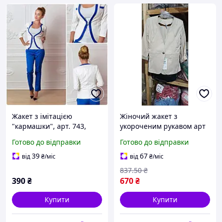
Жакет з імітацією
Жіночий жакет з
"кармашки", арт. 743,
укороченим рукавом арт
білий і електрик
12 бежевий приталений
Готово до відправки
Готово до відправки
оконтовка
із костюмної тканини
розміри 42 44 46 48
39
67
від
₴
/міс
від
₴
/міс
837
.50
₴
390
₴
670
₴
Купити
Купити