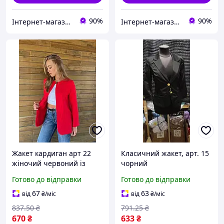
90%
90%
Інтернет-магазин Clothes-Mall
Інтернет-магазин Clothes-Mall
Жакет кардиган арт 22
Класичний жакет, арт. 15
жіночий червоний із
чорний
трикотажу середньої
Готово до відправки
Готово до відправки
довжини з довгими
рукавами для офісу та
67
63
від
₴
/міс
від
₴
/міс
прогулянок
837
.50
₴
791
.25
₴
670
₴
633
₴