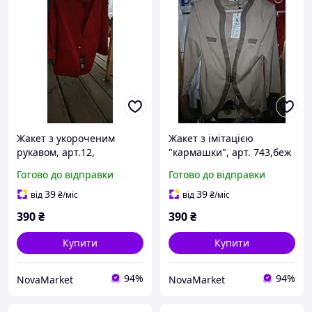
Жакет з укороченим
Жакет з імітацією
рукавом, арт.12,
"кармашки", арт. 743,беж
червоний
і кава оконтовка
Готово до відправки
Готово до відправки
39
39
від
₴
/міс
від
₴
/міс
390
₴
390
₴
Купити
Купити
94%
94%
NovaMarket
NovaMarket