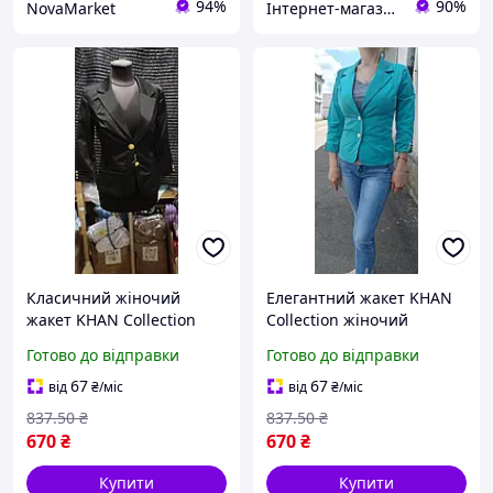
94%
90%
NovaMarket
Інтернет-магазин Clothes-Mall
Класичний жіночий
Елегантний жакет KHAN
жакет KHAN Collection
Collection жіночий
чорного кольору із
бірюзовий приталений з
Готово до відправки
Готово до відправки
сучасним дизайном і
рукавом 3/4 з якісної
приталеним силуетом 3/4
тканини
67
67
від
₴
/міс
від
₴
/міс
рукави
837
.50
₴
837
.50
₴
670
₴
670
₴
Купити
Купити