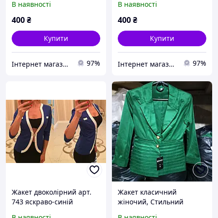
В наявності
В наявності
400
₴
400
₴
Купити
Купити
97%
97%
Інтернет магазин жіночого одягу "MaLika"
Інтернет магазин жіночого одягу "MaLika"
Жакет двоколірний арт.
Жакет класичний
743 яскраво-синій
жіночий, Стильний
жіночий піджак, Жакет 04
В наявності
В наявності