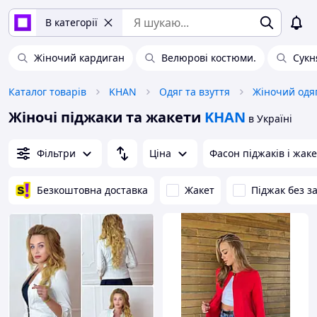
В категорії
Жіночий кардиган
Велюрові костюми.
Сукн
Каталог товарів
KHAN
Одяг та взуття
Жіночий одя
Жіночі піджаки та жакети
KHAN
в Україні
Фільтри
Ціна
Фасон піджаків і жаке
Безкоштовна доставка
Жакет
Піджак без з