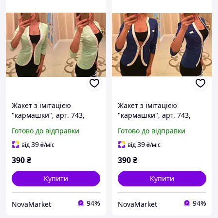
Жакет з імітацією
Жакет з імітацією
"кармашки", арт. 743,
"кармашки", арт. 743,
м'ята і білий оконтовка
електрик і білий
Готово до відправки
Готово до відправки
оконтовка
39
39
від
₴
/міс
від
₴
/міс
390
₴
390
₴
Купити
Купити
94%
94%
NovaMarket
NovaMarket