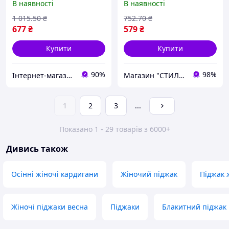
В наявності
В наявності
кольору із золотими
Класичний жакет, арт. 15
ґудзиками
чорний
1 015
.50
₴
752
.70
₴
677
₴
579
₴
Купити
Купити
90%
98%
Інтернет-магазин ALL CLOTHES
Магазин "СТИЛЬНИЙ МОЛОДІЖНИЙ ОДЯГ"
1
2
3
...
Показано 1 - 29 товарів з 6000+
Дивись також
Осінні жіночі кардигани
Жіночий піджак
Піджак 
Жіночі піджаки весна
Піджаки
Блакитний піджак