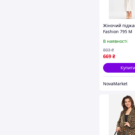
Жіночий піджа
Fashion 795 М
персикового ко
В наявності
розмір від S до
матеріал: одно
803
₴
функціональні 
669
₴
Купит
NovaMarket