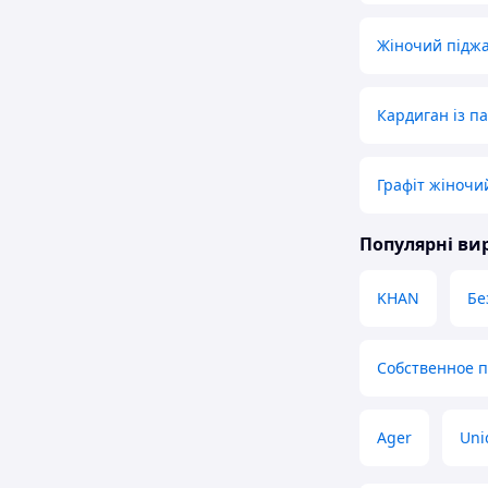
Жіночий підж
Кардиган із п
Графіт жіночи
Популярні в
KHAN
Бе
Собственное 
Ager
Uni