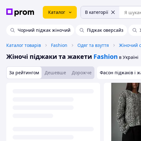
Каталог
В категорії
Чорний піджак жіночий
Піджак оверсайз
Каталог товарів
Fashion
Одяг та взуття
Жіночий 
Жіночі піджаки та жакети
Fashion
в Україні
За рейтингом
Дешевше
Дорожче
Фасон піджаків і ж