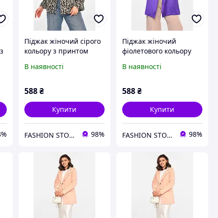
Піджак жіночий сірого
Піджак жіночий
з
кольору з принтом
фіолетового кольору
213399L
атласний 213716L
В наявності
В наявності
588
₴
588
₴
Купити
Купити
8%
98%
98%
FASHION STORE
FASHION STORE