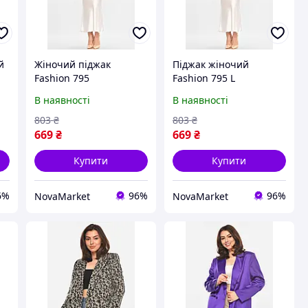
й
Жіночий піджак
Піджак жіночий
Fashion 795
Fashion 795 L
персикового кольору,
Персиковий, матеріал:
В наявності
В наявності
розмір XL, матеріал,
поліестер, розмір S-XL,
розміри: S, M, L, XL.
напівобхват грудей,
803
₴
803
₴
довжина, ширина
669
₴
669
₴
плеча, талія.
Купити
Купити
6%
96%
96%
NovaMarket
NovaMarket