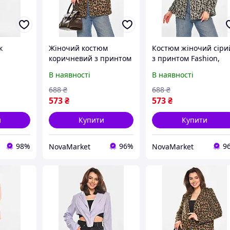
к
Жіночий костюм
Костюм жіночий сіри
коричневий з принтом
з принтом Fashion,
льору,
Fashion, розмір
розмір OneSize,
В наявності
В наявності
 XL,
OneSize, матеріал: ...
матеріал - 100%
тонний,
(213398)
поліестер, артикул
688
₴
688
₴
кишені.
213399, розміри
573
₴
573
₴
66x59x38 см.
и
Купити
Купити
98%
96%
9
NovaMarket
NovaMarket