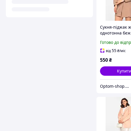
Сукня-піджак 
однотонна беж
кольору 19100
Готово до відп
55
від
₴
/міс
550
₴
Купит
Optom-shop.com.ua - Оптовий інтернет-магазин: Одежа та взуття оптом, спідня білизна недорого