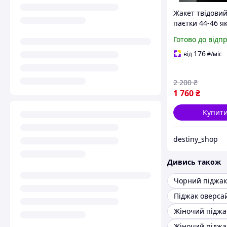
Жакет твідовий
паєтки 44-46 я
серебристий
Готово до відп
176
від
₴
/міс
2 200
₴
1 760
₴
Купит
destiny_shop
Дивись також
Піджак оверса
Жіночий піджа
Жіночий піджа