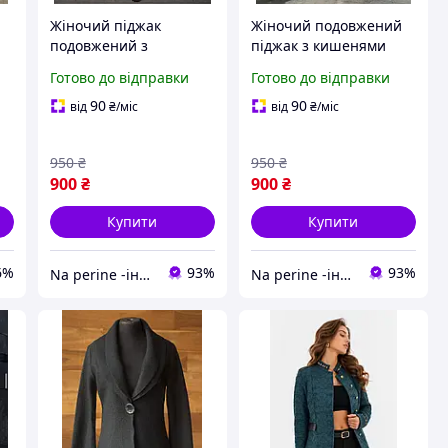
Жіночий піджак
Жіночий подовжений
подовжений з
піджак з кишенями
кишенями Annver
Annver чорний
Готово до відправки
Готово до відправки
бежевий
90
90
від
₴
/міс
від
₴
/міс
950
₴
950
₴
900
₴
900
₴
Купити
Купити
6%
93%
93%
Na perine -інтернет-магазин постільної білизни та домашнього текстилю
Na perine -інтернет-магазин постільної білизни та домашнього текстилю