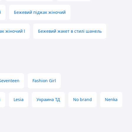
й
Бежевий піджак жіночий
ак жіночий l
Бежевий жакет в стилі шанель
Seventeen
Fashion Girl
i
Lesia
Украина ТД
No brand
Nenka