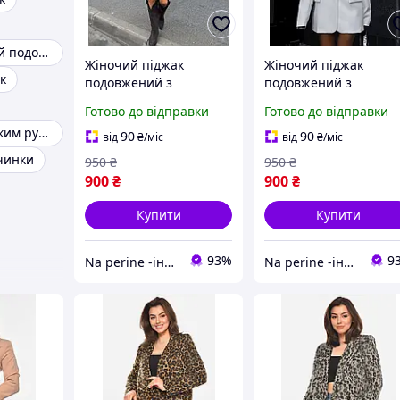
Піджак жіночий подовжений
Жіночий піджак
Жіночий піджак
к
подовжений з
подовжений з
кишенями Annver
кишенями Annver
Готово до відправки
Готово до відправки
бордовий
молочний
Піджак з коротким рукавом
90
90
від
₴
/міс
від
₴
/міс
вчинки
950
₴
950
₴
900
₴
900
₴
Купити
Купити
93%
9
Na perine -інтернет-магазин постільної білизни та домашнього текстилю
Na perine -інтернет-магазин постільної білизни та домашнього текстилю