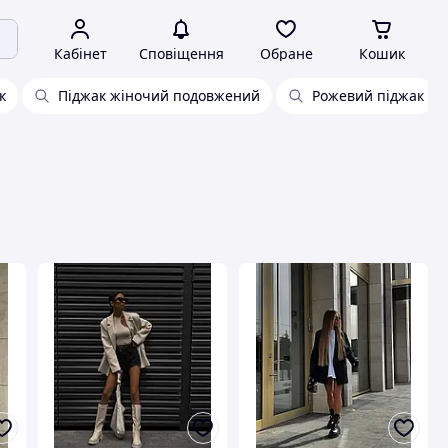
Кабінет
Сповіщення
Обране
Кошик
к
Піджак жіночий подовжений
Рожевий піджак