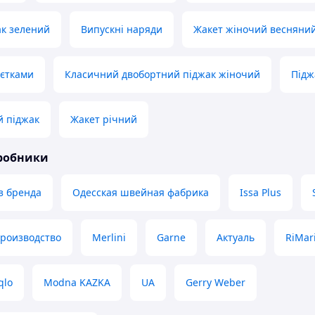
ак зелений
Випускні наряди
Жакет жіночий весняни
аєтками
Класичний двобортний піджак жіночий
Підж
й піджак
Жакет річний
иробники
з бренда
Одесская швейная фабрика
Issa Plus
производство
Merlini
Garne
Актуаль
RiMar
qlo
Modna KAZKA
UA
Gerry Weber