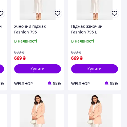
й
Жіночий піджак
Піджак жіночий
Fashion 795
Fashion 795 L
персикового кольору,
Персиковий, матеріал:
В наявності
В наявності
розмір XL, матеріал,
поліестер, розмір S-XL,
розміри: S, M, L, XL.
напівобхват грудей,
803
₴
803
₴
довжина, ширина
669
₴
669
₴
плеча, талія.
Купити
Купити
8%
98%
98%
WELSHOP
WELSHOP