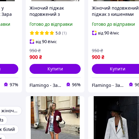
 у
Жіночий піджак
Жіночий подовжений
к Зара
подовжений з
піджак з кишенями
кишенями Annver
Fashion чорний
равки
Готово до відправки
Готово до відправки
графіт
90
5.0
(1)
від
₴
/міс
90
від
₴
/міс
950
₴
950
₴
900
₴
900
₴
и
Купити
Купити
97%
96%
9
Flamingo - Затишок у Вашій оселі
Flamingo - Затишок у Вашій оселі
Чорний піджак жіночий
йз
к білий
к