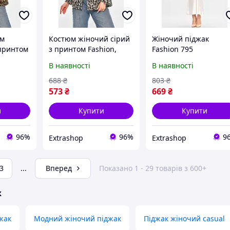
юм
Костюм жіночий сірий
Жіночий піджак
принтом
з принтом Fashion,
Fashion 795
р
розмір OneSize,
персикового кольору,
В наявності
В наявності
л: ...
матеріал - 100%
розмір XL, матеріал,
поліестер, артикул
розміри: S, M, L, XL.
688
₴
803
₴
213399, розміри
573
₴
669
₴
66x59x38 см.
и
Купити
Купити
96%
96%
9
Extrashop
Extrashop
3
...
Вперед
Показано 1 - 29 товарів з 600+
ж
жак
Модний жіночий піджак
Піджак жіночий casual