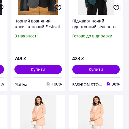
Чорний вовняний
Піджак жіночий
жакет жіночий Festival
однотонний зеленого
Fashion, розмір S, M
кольору 217518L
В наявності
Готово до відправки
749
₴
423
₴
Купити
Купити
3%
100%
98%
Plattya
FASHION STORE