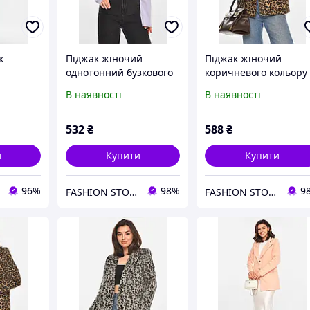
к
Піджак жіночий
Піджак жіночий
однотонний бузкового
коричневого кольору 
льору,
кольору 212935L
принтом 213398L
В наявності
В наявності
 XL,
тонний,
кишені.
532
₴
588
₴
и
Купити
Купити
96%
98%
9
FASHION STORE
FASHION STORE