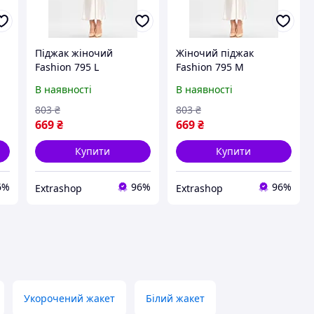
Піджак жіночий
Жіночий піджак
Fashion 795 L
Fashion 795 М
Персиковий, матеріал:
персикового кольору,
В наявності
В наявності
поліестер, розмір S-XL,
розмір від S до XL,
напівобхват грудей,
матеріал: однотонний,
803
₴
803
₴
довжина, ширина
функціональні кишені.
669
₴
669
₴
плеча, талія.
Купити
Купити
6%
96%
96%
Extrashop
Extrashop
Укорочений жакет
Білий жакет