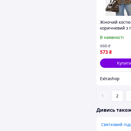
Жіночий кост
коричневий з 
Fashion, розмі
В наявності
OneSize, матеріа
(213398)
688
₴
573
₴
Купит
Extrashop
1
2
Дивись тако
Святковий під