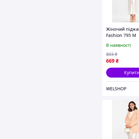
Жіночий піджа
Fashion 795 М
персикового ко
В наявності
розмір від S до
матеріал: одно
803
₴
функціональні 
669
₴
Купит
WELSHOP