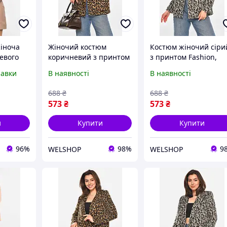
жіноча
Жіночий костюм
Костюм жіночий сіри
евого
коричневий з принтом
з принтом Fashion,
5P
Fashion, розмір
розмір OneSize,
равки
В наявності
В наявності
OneSize, матеріал: ...
матеріал - 100%
(213398)
поліестер, артикул
688
₴
688
₴
213399, розміри
573
₴
573
₴
66x59x38 см.
и
Купити
Купити
96%
98%
9
WELSHOP
WELSHOP