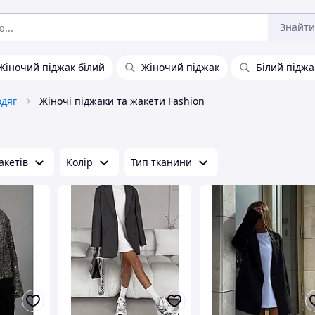
Знайти
Жіночий піджак білий
Жіночий піджак
Білий піджа
одяг
Жіночі піджаки та жакети Fashion
акетів
Колір
Тип тканини