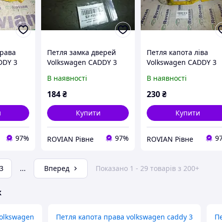
права
Петля замка дверей
Петля капота ліва
DDY 3
Volkswagen CADDY 3
Volkswagen CADDY 3
ьксваген
2004-2010 (Фольксваген
2004-2010 (Фольксваг
В наявності
В наявності
302
Кадді), 3B0837033T
Кадді), 1T0823301
(БУ-159310)
(БУ-168237)
184
₴
230
₴
и
Купити
Купити
97%
97%
9
ROVIAN Рівне
ROVIAN Рівне
3
...
Вперед
Показано 1 - 29 товарів з 200+
ж
Volkswagen
Петля капота права volkswagen caddy 3
П