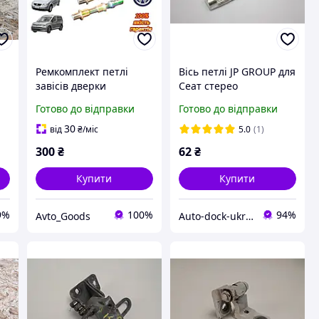
Ремкомплект петлі
Вісь петлі JP GROUP для
завісів дверки
Сеат стерео
VOLKSWAGEN CADDY 2
Феольксваген Гольф
Готово до відправки
Готово до відправки
(Фольксваген Кадді 2)
Джетта Кадді Пассат 2
1995 2004 втулки та
Т4
30
від
₴
/міс
5.0
(1)
штифти зносостійкі
300
₴
62
₴
Купити
Купити
9%
100%
94%
Avto_Goods
Auto-dock-ukraina Пропонуємо НОВІ та Б/У запчастини підбираємо по ВІН коду