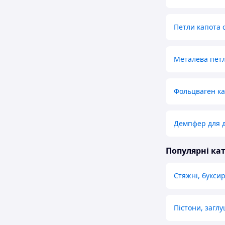
Петли капота 
Металева пет
Фольцваген ка
Демпфер для д
Популярні кат
Стяжні, буксир
Пістони, загл