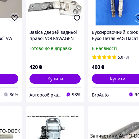
Завіса дверей задньої
Буксировочний Крюк
вої VW
правої VOLKSWAGEN
Вухо Петля VAG Пасат
10p
CADDY 04-
Б6 Тоуран Кадді
Готово до відправки
В наявності
адді
(ФОЛЬКСВАГЕН КАДДІ)
Октавія А5 Гольф 5
(2K0827152A,
5.0
(3)
2K0827152)
420
₴
400
₴
и
Купити
Купити
86%
98%
9
Авторозбірка Мікроавтобусів
BroAuto