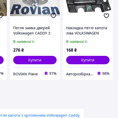
Петля замка дверей
Накладка-петлі капота
Volkswagen CADDY 3
ліва VOLKSWAGEN
ен
2004-2010 (Фольксваген
CADDY 04-
В наявності
В наявності
Кадді), 3B0837033J
(ФОЛЬКСВАГЕН КАДДІ)
(БУ-183342)
(1T0805233A)
276
₴
168
₴
Купити
Купити
7%
97%
98%
ROVIAN Рівне
Авторозбірка Мікроавтобусів
етля капота з кріпленням Volkswagen Caddy