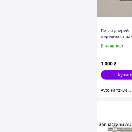
Петля дверей
передньої пра
Caddy 2004-20
В наявності
Фольксваген К
6Q0831402B
1 000
₴
Купит
Avto-Parts-Derno