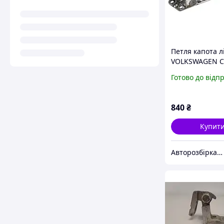
Петля капота л
VOLKSWAGEN 
04- (ФОЛЬКСВ
Готово до відп
КАДДІ) (1T0823
1T0823301E,
1T0823301B)
840
₴
Купит
Авторозбірка Мікроавтобусів