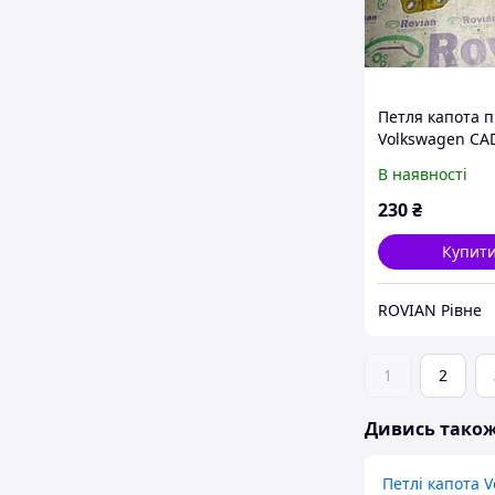
Петля капота 
Volkswagen CA
2004-2010 (Фол
В наявності
Кадді), 1T0823
(БУ-170372)
230
₴
Купит
ROVIAN Рівне
1
2
Дивись тако
Петлі капота 