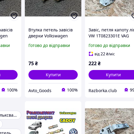
авісів
Втулка петель завісів
Завіс, петля капоту лі
agen
дверки Volkswagen
VW 1T0823301E VAG
004
Caddy 3 2003-2015
Фольксваген Кадді
равки
Готово до відправки
Готово до відправки
дді 2)
(Фольксваген кадді 3)
Зносостійкі
22
від
₴
/міс
75
₴
222
₴
и
Купити
Купити
100%
100%
9
Avto_Goods
Razborka.club
Петля двері фольксваген т5
Ремкомплект петель дверей volkswagen t4