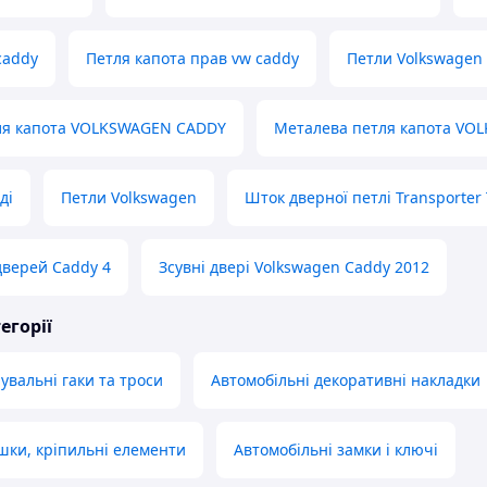
caddy
Петля капота прав vw caddy
Петли Volkswagen
ля капота VOLKSWAGEN CADDY
Металева петля капота V
ді
Петли Volkswagen
Шток дверної петлі Transporter
верей Caddy 4
Зсувні двері Volkswagen Caddy 2012
егорії
увальні гаки та троси
Автомобільні декоративні накладки
ушки, кріпильні елементи
Автомобільні замки і ключі