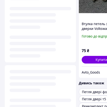
Втулка петель з
дверки Volksw
Caddy 2 1995 2
Готово до відп
(Фольксваген ка
Зносостійкі
75
₴
Купит
Avto_Goods
Дивись також
Петля двері т5