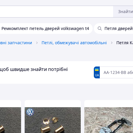
Знайти
Ремкомплект петель дверей volkswagen t4
Петля дверей
овні запчастини
Петлі, обмежувачі автомобільні
Петля К
, щоб швидше знайти потрібні
UA