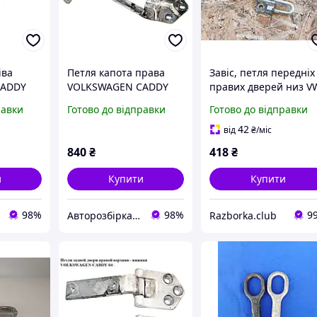
іва
Петля капота права
Завіс, петля передніх
CADDY
VOLKSWAGEN CADDY
правих дверей низ V
АГЕН
04- (ФОЛЬКСВАГЕН
1T0831412C VAG
равки
Готово до відправки
Готово до відправки
301F,
КАДДІ) (1T0823302B,
Фольксваген Кадді
1T0823302E)
42
від
₴
/міс
840
₴
418
₴
и
Купити
Купити
98%
98%
9
Авторозбірка Мікроавтобусів
Razborka.club