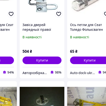
 для Сеат
Завіса дверей
Ось петли для Сеат
сваген
передньої правої
Толедо Фольксваген
адді
нитки. VOLKSWAGEN
Гольф Джетта Кадди
В наявності
В наявності
CADDY 04-
Пассат 2 Т4 SEAT
(ФОЛЬКСВАГЕН КАДДІ)
Volkswagen TOPRAN
(1T0831412A,
103416
504
₴
65
₴
1T0831412C, 1T0831412)
и
Купити
Купити
94%
98%
9
Авторозбірка Мікроавтобусів
Auto-dock-ukraina Пропонуємо НОВІ та Б/У запчастини підбираємо по ВІН коду