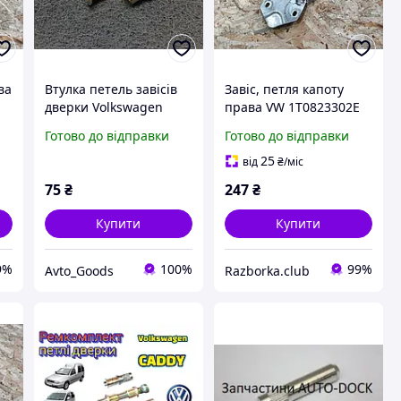
ва
Втулка петель завісів
Завіс, петля капоту
дверки Volkswagen
права VW 1T0823302E
Caddy 4 (Фольксваген
VAG Фольксваген Кадді
Готово до відправки
Готово до відправки
кадді 4) Зносостійкі
25
від
₴
/міс
75
₴
247
₴
Купити
Купити
9%
100%
99%
Avto_Goods
Razborka.club