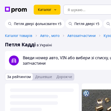
Каталог
Петля двері фольксваген т5
Петля двері т5
Каталог товарів
Авто-, мото
Автозапчастини
Куз
Петля Кадді
в Україні
Введи номер авто, VIN або вибери зі списку
запчастини
За рейтингом
Дешевше
Дорожче