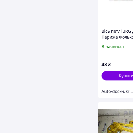
Вісь петлі 3RG
Парижа Фольк
Гольф Джетта К
В наявності
Пассат 2 Б4
43
₴
Купит
Auto-dock-ukraina Пропонуємо НОВІ та Б/У запчастини підбираємо по ВІН коду