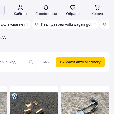
Кабінет
Сповіщення
Обране
Кошик
 фольксваген т4
Петлі дверей volkswagen golf 4
Пе
адді
Вибрати авто зі списку
або