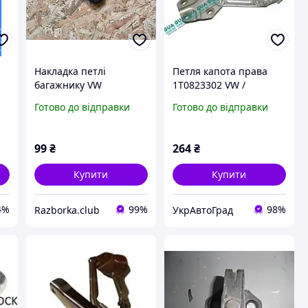
Накладка петлі
Петля капота права
багажнику VW
1T0823302 VW /
2K0827279 VAG
ВОЛЬКС ВАГЕН CADDY
Готово до відправки
Готово до відправки
Фольксваген Кадді
III 2004-/КАДДІ 3 04-,
VW / ВОЛЬКС ВАГЕН
TOURAN
99
₴
264
₴
Купити
Купити
4%
99%
98%
Razborka.club
УкрАвтоГрад