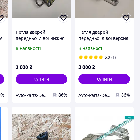
Петля дверей
Петля дверей
W
передньої лівої нижня
передньої лівої верхня
Volkswagen Caddy
Volkswagen Caddy
В наявності
В наявності
2004-2010p
2004-2010p
Фольксваген Кадді
Фольксваген Кадді
5.0
(1)
1T0831411C
6Q0831401C
2 000
₴
2 000
₴
Купити
Купити
9%
86%
86%
Avto-Parts-Derno
Avto-Parts-Derno