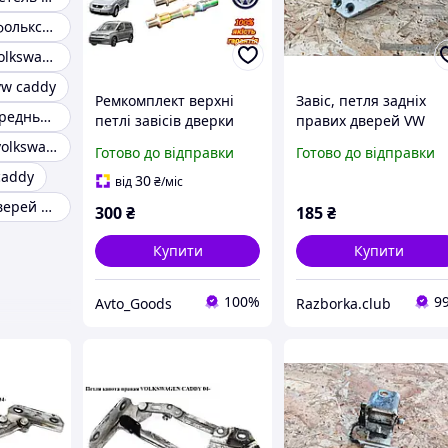
Петля дверей фольксваген т4
Петлі дверей volkswagen golf 4
vw caddy
Ремкомплект верхні
Завіс, петля задніх
Петля двері передньої т5
петлі завісів дверки
правих дверей VW
VOLKSWAGEN CADDY 1
2K0827152C VAG
Петля дверей volkswagen golf 2
Готово до відправки
Готово до відправки
(Фольксваген Кадді 1)
Фольксваген Кадді
caddy
1979 1996 втулки та
30
від
₴
/міс
штифти
Петля задніх дверей vw crafter
300
₴
185
₴
Купити
Купити
100%
9
Avto_Goods
Razborka.club