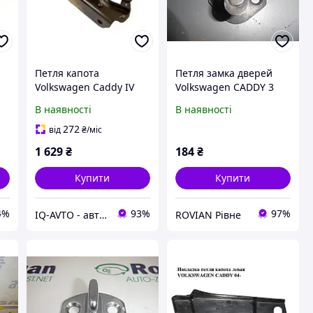
Петля капота
Петля замка дверей
Volkswagen Caddy IV
Volkswagen CADDY 3
2015-2020 ліва
2004-2010 (Фольксваген
В наявності
В наявності
2K5823301 Фольксваген
Кадді), 7H0843767B
Кадді
(БУ-125098)
272
від
₴
/міс
1 629
₴
184
₴
Купити
Купити
4%
93%
97%
IQ-AVTO - автозапчастини, автоаксесуари та автоелектроніка
ROVIAN Рівне