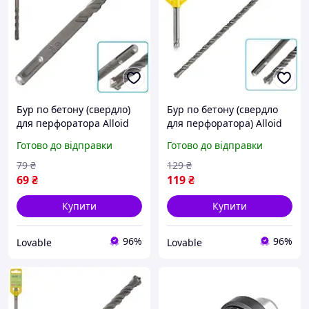
Бур по бетону (свердло)
Бур по бетону (свердло
для перфоратора Alloid
для перфоратора) Alloid
SDS-Plus S4 Quadro
SDS-plus S4 Quadro
Готово до відправки
Готово до відправки
12х160 мм,
12х310 мм
чотиригранний (4
чотиригранний
79
₴
129
₴
кромки)
69
₴
119
₴
Купити
Купити
96%
96%
Lovable
Lovable