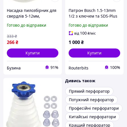
Насадка пилозбірник для
Патрон Bosch 1.5-13mm
свердлів 5-12мм,
1/2 з ключем та SDS-Plus
пиловловлювач для
адаптер на перфоратор
Готово до відправки
Готово до відправки
дриля перфоратора,
силікон buzyna
100
від
₴
/міс
333
₴
266
₴
1 000
₴
Купити
Купити
91%
100%
Бузина
Routerbits
Дивись також
Прямий перфоратор
Потужний перфоратор
Професійні перфоратори
Китайські перфоратори
Кращий перфоратор