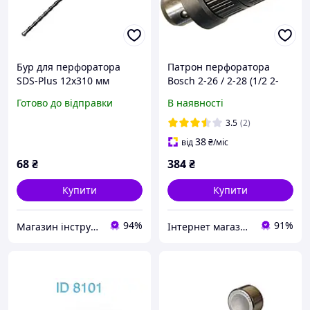
Бур для перфоратора
Патрон перфоратора
SDS-Plus 12x310 мм
Bosch 2-26 / 2-28 (1/2 2-
(СТАЛЬ) 3162219
13mm) DFR з
Готово до відправки
В наявності
перехідником
3.5
(2)
38
від
₴
/міс
68
₴
384
₴
Купити
Купити
94%
91%
Магазин інструменту MATRIX
Інтернет магазин "МК"