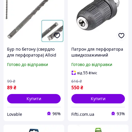
Бур по бетону (свердло
Патрон для перфоратора
для перфоратора) Alloid
швидкозажимний
SDS-plus S4 Quadro
Intertool 1/2 "x 20 2-13 мм
Готово до відправки
Готово до відправки
12х210 мм
чотирьохгранний
55
від
₴
/міс
99
₴
616
₴
89
₴
550
₴
Купити
Купити
96%
93%
Lovable
Fifti.com.ua