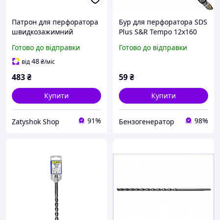
Патрон для перфоратора
Бур для перфоратора SDS
швидкозажимний
Plus S&R Tempo 12x160
Intertool 1/2 "x 20 2-13 мм
мм (202012160)
Готово до відправки
Готово до відправки
(WT-0175)
48
від
₴
/міс
483
₴
59
₴
Купити
Купити
91%
98%
Zatyshok Shop
Бензогенератор