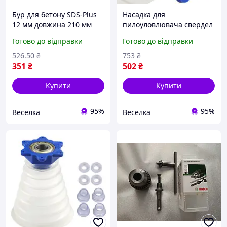
Бур для бетону SDS-Plus
Насадка для
12 мм довжина 210 мм
пилоуловлювача свердел
свердло для перфоратора
5-12 мм для дриля та
Готово до відправки
Готово до відправки
та дриля високоякісне
перфоратора для чистоти
FLAME
під час свердління FLAME
526
.50
₴
753
₴
351
₴
502
₴
Купити
Купити
95%
95%
Веселка
Веселка