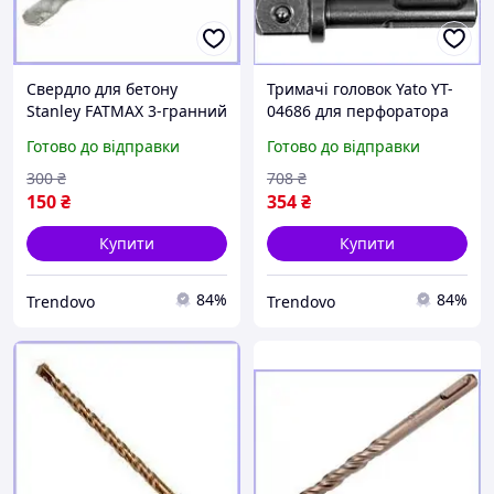
Свердло для бетону
Тримачі головок Yato YT-
Stanley FATMAX 3-гранний
04686 для перфоратора
хвостовик для
SDS-plus 65 мм квадрат
Готово до відправки
Готово до відправки
перфоратора 4-12 мм
1/2 1/4 3/8 набір 3 штуки
буріння каменю цегла
300
₴
708
₴
150
₴
354
₴
Купити
Купити
84%
84%
Trendovo
Trendovo