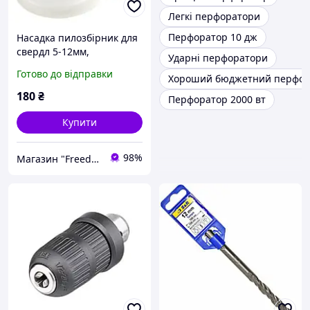
Легкі перфоратори
Перфоратор 10 дж
Насадка пилозбірник для
свердл 5-12мм,
Ударні перфоратори
пиловловлювач для
Готово до відправки
Хороший бюджетний перфор
дриля перфоратора,
силікон
180
₴
Перфоратор 2000 вт
Купити
98%
Магазин "Freedelivery"