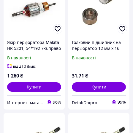
Якір перфоратора Makita
Голковий підшипник на
HR 5201, 54*192 7-з.право
перфоратор 12 мм х 16
12 мм
мм.
В наявності
В наявності
210
від
₴
/міс
1 260
₴
31
.71
₴
Купити
Купити
96%
99%
Интернет- магазин "O.S.V"
DetaliDnipro