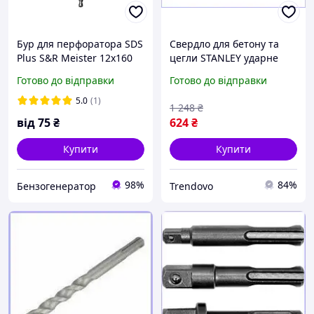
Бур для перфоратора SDS
Свердло для бетону та
Plus S&R Meister 12х160
цегли STANLEY ударне
мм (200012160)
для перфораторів 12-22
Готово до відправки
Готово до відправки
мм професійне
використання
5.0
(1)
1 248
₴
від
75
₴
624
₴
Купити
Купити
98%
84%
Бензогенератор
Trendovo