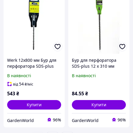
Werk 12x800 мм Бур для
Бур для перфоратора
перфоратора SDS-plus
SDS-plus 12 х 310 мм
94264
APRO
В наявності
В наявності
54
від
₴
/міс
543
₴
84
.55
₴
Купити
Купити
96%
96%
GardenWorld
GardenWorld