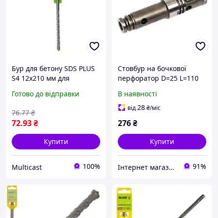
Бур для бетону SDS PLUS
Стовбур на бочкової
S4 12x210 мм для
перфоратор D=25 L=110
перфоратора APRO
(різьблення 12 мм)
Готово до відправки
В наявності
28
від
₴
/міс
76
.77
₴
72
.93
₴
276
₴
Купити
Купити
100%
91%
Multicast
Інтернет магазин "МК"