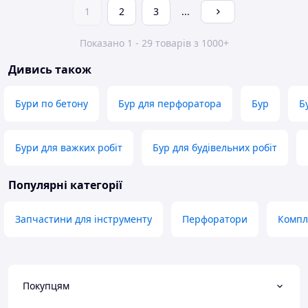
1
2
3
...
Показано 1 - 29 товарів з 1000+
Дивись також
Бури по бетону
Бур для перфоратора
Бур
Б
Бури для важких робіт
Бур для будівельних робіт
Популярні категорії
Запчастини для інструменту
Перфоратори
Компл
Покупцям