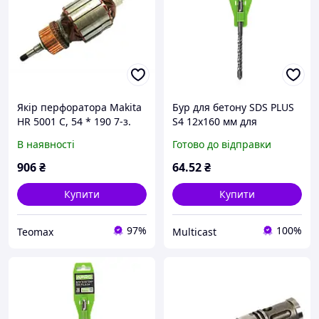
Якір перфоратора Makita
Бур для бетону SDS PLUS
HR 5001 C, 54 * 190 7-з.
S4 12x160 мм для
уліво 12 мм
перфоратора APRO
В наявності
Готово до відправки
906
₴
64
.52
₴
Купити
Купити
97%
100%
Teomax
Multicast