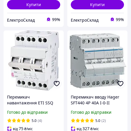
Купити
Купити
99%
99%
ЕлектроСклад
ЕлектроСклад
Перемикач
Перемикач вводу Hager
навантаження ETI SSQ
SFT440 4P 40A I-0-II
340 "1-0-2" 3p 40A
(перемикач мережа /
Готово до відправки
Готово до відправки
2421435 мережа-
генератор)
генератор (введення
5.0
(4)
5.0
(2)
резерву)
75
327
від
₴
/міс
від
₴
/міс