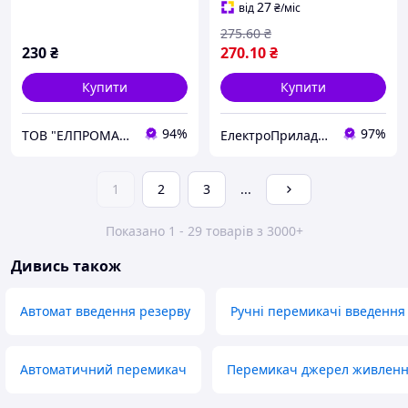
0-II) на DIN-рейку
генератор (введення
27
від
₴
/міс
резерву)
275
.60
₴
230
₴
270
.10
₴
Купити
Купити
94%
97%
ТОВ "ЕЛПРОМАКС"
ЕлектроПриладТехСервіс
1
2
3
...
Показано 1 - 29 товарів з 3000+
Дивись також
Автомат введення резерву
Ручні перемикачі введення 
Автоматичний перемикач
Перемикач джерел живлен