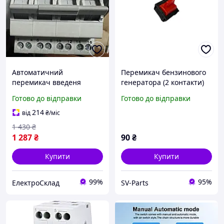
Автоматичний
Перемикач бензинового
перемикач введеня
генератора (2 контакти)
резерву Electro House 4п
AMG, KJ-V-217531
Готово до відправки
Готово до відправки
40А EH-CS-4.40 для
генератора
214
від
₴
/міс
1 430
₴
1 287
₴
90
₴
Купити
Купити
99%
95%
ЕлектроСклад
SV-Parts