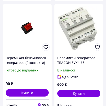
Перемикач бензинового
Перемикач генератора
генератора (2 контакти)
TRACON SVK4-63
AMG, MB-V-217531
Готово до відправки
В наявності
60
від
₴
/міс
90
₴
600
₴
Купити
Купити
95%
FixAvto
В Коморі