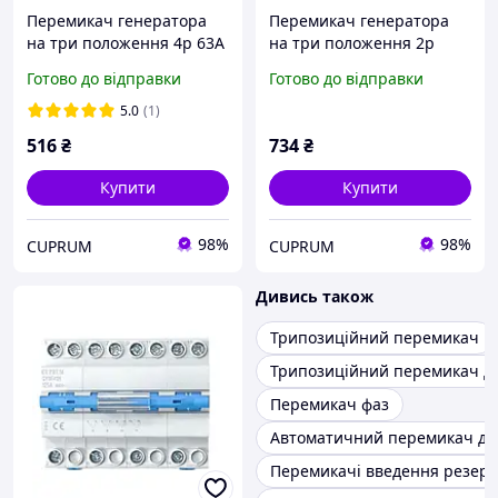
Перемикач генератора
Перемикач генератора
на три положення 4р 63А
на три положення 2р
100А
Готово до відправки
Готово до відправки
5.0
(1)
516
₴
734
₴
Купити
Купити
98%
98%
CUPRUM
CUPRUM
Дивись також
Трипозиційний перемикач
Трипозиційний перемикач д
Перемикач фаз
Автоматичний перемикач дл
Перемикачі введення резерв