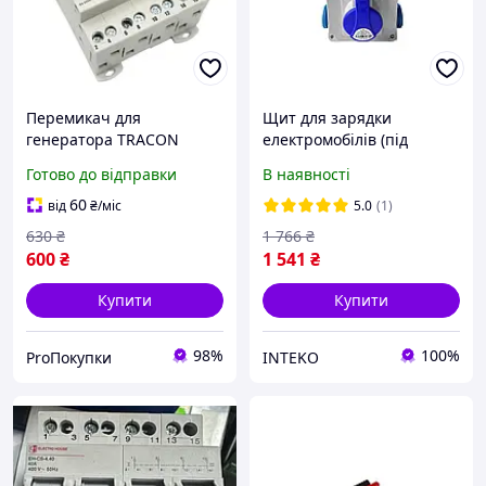
Перемикач для
Щит для зарядки
генератора TRACON
електромобілів (під
SVK4-63
Генератор перемикач
Готово до відправки
В наявності
вводу резервку) на 32А (7
кВт) Powbol ZI33S-X323
60
від
₴
/міс
5.0
(1)
32А 3П + 2х220
630
₴
1 766
₴
600
₴
1 541
₴
Купити
Купити
98%
100%
ProПокупки
INTEKO