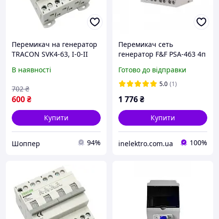
Перемикач на генератор
Перемикач сеть
TRACON SVK4-63, I-0-II
генератор F&F PSA-463 4п
трипозиційний 63 А, 4
63A, 1-0-2
В наявності
Готово до відправки
полюси
5.0
(1)
702
₴
600
₴
1 776
₴
Купити
Купити
94%
100%
Шоппер
inelektro.com.ua