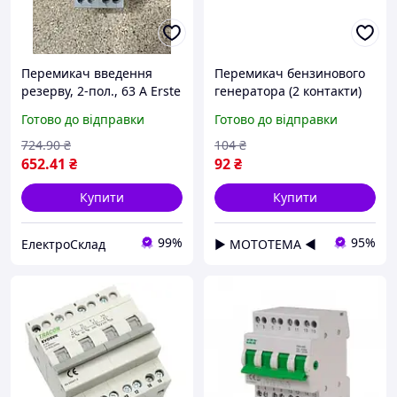
Перемикач введення
Перемикач бензинового
резерву, 2-пол., 63 А Erste
генератора (2 контакти)
перемикач
AMG
Готово до відправки
Готово до відправки
трьохпозиційний для
генератора EBS263
724
.90
₴
104
₴
652
.41
₴
92
₴
Купити
Купити
99%
95%
ЕлектроСклад
▶ МОТОТЕМА ◀