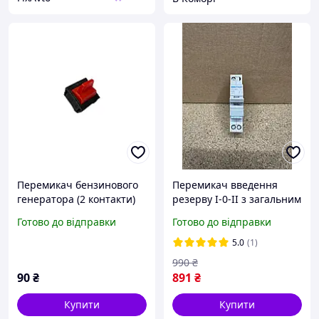
Перемикач бензинового
Перемикач введення
генератора (2 контакти)
резерву I-0-II з загальним
AMG, PC-V-217531
виходом зверху, 1-пол., 40
Готово до відправки
Готово до відправки
А/230В Hager перемикач
трьохпозиційний для
5.0
(1)
генератора
990
₴
90
₴
891
₴
Купити
Купити