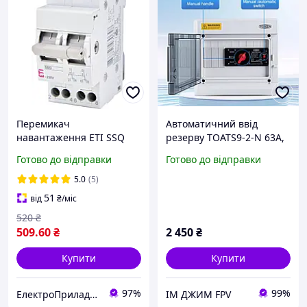
Перемикач
Автоматичний ввід
навантаження ETI SSQ
резерву TOATS9-2-N 63A,
240 "1-0-2" 2p 40A
АВР 2P 63А, перемикач
Готово до відправки
Готово до відправки
2421425 мережа-
мережа генератор, ATS
генератор (введення
однофазний,
5.0
(5)
резерву)
автоматичний перемикач
51
від
₴
/міс
живлення
520
₴
509
.60
₴
2 450
₴
Купити
Купити
97%
99%
ЕлектроПриладТехСервіс
IM ДЖИМ FPV