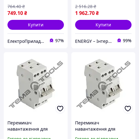
764
.40
₴
2 516
.28
₴
749
.10
₴
1 962
.70
₴
Купити
Купити
97%
99%
ЕлектроПриладТехСервіс
ENERGY – Інтернет-магазин електротоварів
Перемикач
Перемикач
навантаження для
навантаження для
генератора SFM SF219G
генератора SFM SF219G
Готово до відправки
Готово до відправки