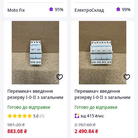
95%
99%
Moto Fix
ЕлектроСклад
Перемикач введення
Перемикач введення
резерву I-0-II з загальним
резерву I-0-II з загальним
виходом зверху, 2-пол., 32
виходом зверху, 4-пол., 40
Готово до відправки
Готово до відправки
А/230В Hager перемикач
А/400В Hager перемикач
трьохпозиційний для
трьохпозиційний для
415
5.0
(1)
від
₴
/міс
генератора
генератора
981
.20
₴
2 767
.60
₴
883
.08
₴
2 490
.84
₴