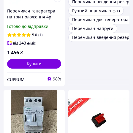
Перемикач введення резерву
Ручний перемикач фаз
Перемикач генератора
на три положення 4р
Перемикач для генератора 3
125А
Готово до відправки
Перемикач напруги
5.0
(1)
Перемикач введення резерву
243
від
₴
/міс
1 456
₴
Купити
98%
CUPRUM