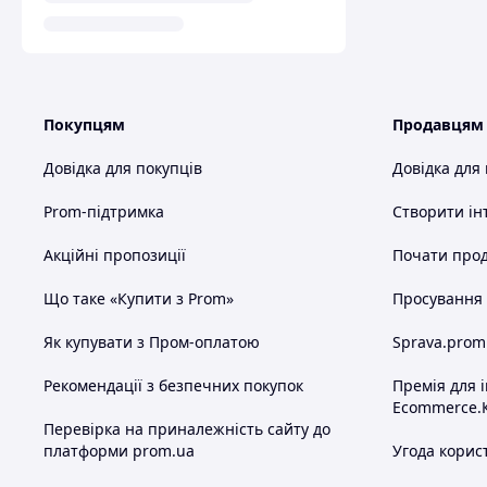
Покупцям
Продавцям
Довідка для покупців
Довідка для
Prom-підтримка
Створити ін
Акційні пропозиції
Почати прод
Що таке «Купити з Prom»
Просування в
Як купувати з Пром-оплатою
Sprava.prom
Рекомендації з безпечних покупок
Премія для 
Ecommerce.
Перевірка на приналежність сайту до
платформи prom.ua
Угода корис