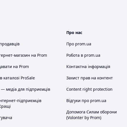
Про нас
 продавців
Про prom.ua
тернет-магазин
на Prom
Робота в prom.ua
авати на Prom
Контактна інформація
 каталозі ProSale
Захист прав на контент
 — медіа для підприємців
Content right protection
інтернет-підприємців
Відгуки про prom.ua
Кращі
Допомога Силам оборони
тувача
(Volonter by Prom)