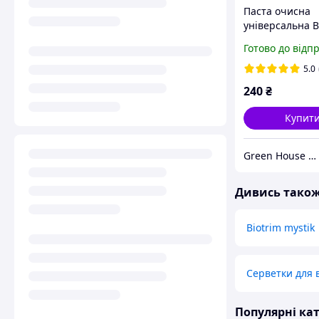
Паста очисна
універсальна 
MYSTIK для сті
Готово до відп
забруднень Gr
200 г
5.0
240
₴
Купит
Green House - магазин товарів для здоров'я та краси
Дивись тако
Biotrim mystik
Серветки для 
Популярні кат