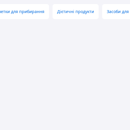
рветки для прибирання
Дієтичні продукти
Засоби для