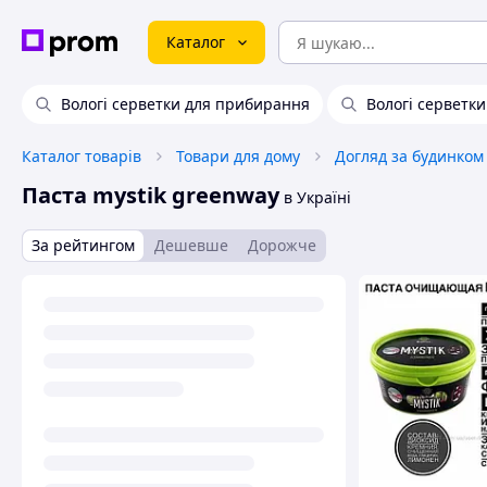
Каталог
Вологі серветки для прибирання
Вологі серветк
Каталог товарів
Товари для дому
Догляд за будинком
Паста mystik greenway
в Україні
За рейтингом
Дешевше
Дорожче