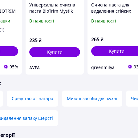
Універсальна очисна
Очисна паста для
BIOTRIM
паста BioTrim Mystik
видалення стійких
йких
для видалення стійких
забруднень BioTrim
равки
В наявності
В наявності
eenWay
забруднень,
Mystik, greenway Код/
екологічний засіб для
Артикул #03301
(1)
кухні та ванної, 200 г
265
₴
235
₴
и
Купити
Купити
95%
9
greenmilya
АУРА
ж
Средство от нагара
Миючі засоби для кухні
Чис
видалення запаху шерсті
егорії