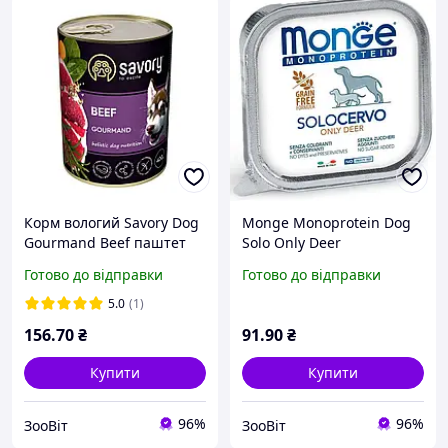
Корм вологий Savory Dog
Monge Monoprotein Dog
Gourmand Beef паштет
Solo Only Deer
для дорослих собак усіх
монопротеїновий паштет
Готово до відправки
Готово до відправки
порід з яловичиною 400 г
з олениною для собак 150
г
5.0
(1)
156
.70
₴
91
.90
₴
Купити
Купити
96%
96%
ЗооВіт
ЗооВіт