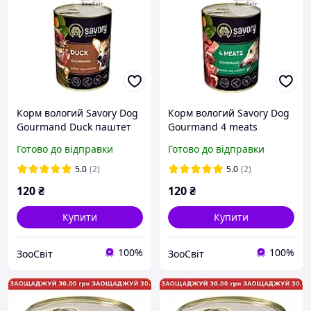
Корм вологий Savory Dog
Корм вологий Savory Dog
Gourmand Duck паштет
Gourmand 4 meats
для дорослих собак усіх
паштет для дорослих
Готово до відправки
Готово до відправки
порід з качкою 400 г
собак усіх порід з
чотирма видами м яса
5.0
(2)
5.0
(2)
400 г
120
₴
120
₴
Купити
Купити
100%
100%
ЗооСвіт
ЗооСвіт