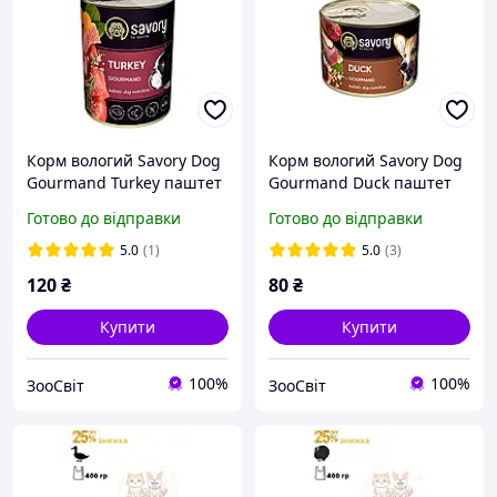
Корм вологий Savory Dog
Корм вологий Savory Dog
Gourmand Turkey паштет
Gourmand Duck паштет
для дорослих собак усіх
для дорослих собак усіх
Готово до відправки
Готово до відправки
порід з індичкою 400 г
порід з качкою 200 г
5.0
(1)
5.0
(3)
120
₴
80
₴
Купити
Купити
100%
100%
ЗооСвіт
ЗооСвіт