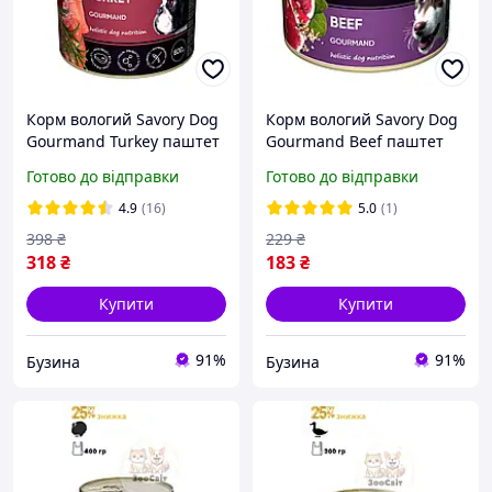
Корм вологий Savory Dog
Корм вологий Savory Dog
Gourmand Turkey паштет
Gourmand Beef паштет
для дорослих собак усіх
для дорослих собак усіх
Готово до відправки
Готово до відправки
порід з індичкою 800 г
порід з яловичиною 200 г
4.9
(16)
5.0
(1)
398
₴
229
₴
318
₴
183
₴
Купити
Купити
91%
91%
Бузина
Бузина