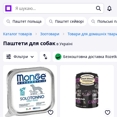
Паштет польща
Паштет сейворі
Польські 
Каталог товарів
Зоотовари
Паштети для собак
в Україні
Фільтри
Безкоштовна доставка Rozetk