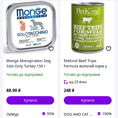
Monge Monoprotein Dog
PetKind Beef Tripe
Solo Only Turkey 150 г
Formula вологий корм у
Монопротеїновий паштет
формі паштета для собак
Готово до відправки
Готово до відправки
з індичкою для собак
усіх порід і вікових груп
(яловичина) 369 g
25
від
₴
/міс
88
.90
₴
248
₴
Купити
Купити
95%
100%
ЛеМур
DOG AND CAT Зоомагазин