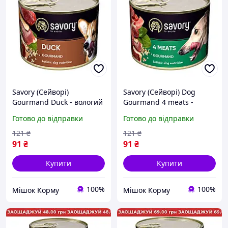
Savory (Сейворі)
Savory (Сейворі) Dog
Gourmand Duck - вологий
Gourmand 4 meats -
корм паштет для собак з
вологий паштет для собак
Готово до відправки
Готово до відправки
качкою, 200 г
з 4 видами м'яса, 200 г
121
₴
121
₴
91
₴
91
₴
Купити
Купити
100%
100%
Мішок Корму
Мішок Корму