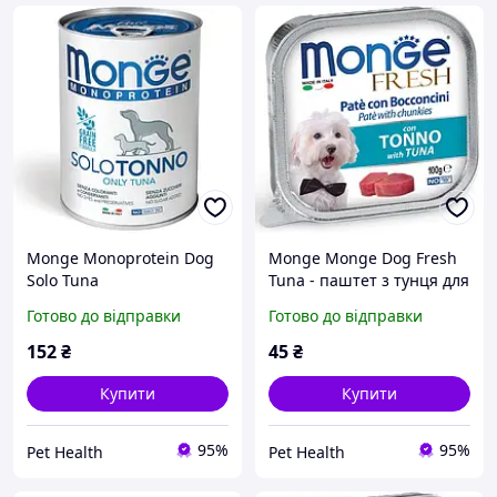
Monge Monoprotein Dog
Monge Monge Dog Fresh
Solo Tuna
Tuna - паштет з тунця для
монопротеїновий паштет
собак 100 г
Готово до відправки
Готово до відправки
з тунцем для собак 400 г
152
₴
45
₴
Купити
Купити
95%
95%
Pet Health
Pet Health