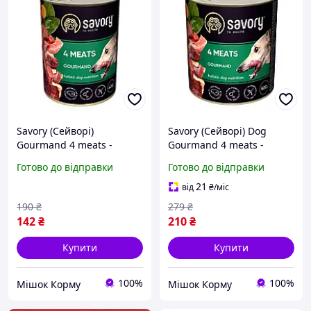
Savory (Сейворі)
Savory (Сейворі) Dog
Gourmand 4 meats -
Gourmand 4 meats -
вологий корм-паштет для
вологий корм паштет для
Готово до відправки
Готово до відправки
собак з 4 видами м'яса,
собак з 4 видами м'яса,
400 г
800 г
21
від
₴
/міс
190
₴
279
₴
142
₴
210
₴
Купити
Купити
100%
100%
Мішок Корму
Мішок Корму