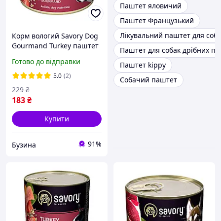
Паштет яловичий
Паштет Французький
Лікувальний паштет для соб
Корм вологий Savory Dog
Gourmand Turkey паштет
Паштет для собак дрібних по
для дорослих собак усіх
Готово до відправки
Паштет kippy
порід з індичкою 200 г
5.0
(2)
Собачий паштет
229
₴
183
₴
Купити
91%
Бузина