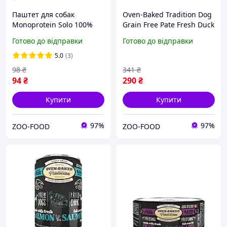
Паштет для собак
Oven-Baked Tradition Dog
Monoprotein Solo 100%
Grain Free Pate Fresh Duck
Tuna 150г
Meat беззерновий
Готово до відправки
Готово до відправки
паштет для собак усіх
порід та будь-якого віку зі
5.0
(3)
свіжим
98
₴
341
₴
94
₴
290
₴
Купити
Купити
97%
97%
ZOO-FOOD
ZOO-FOOD