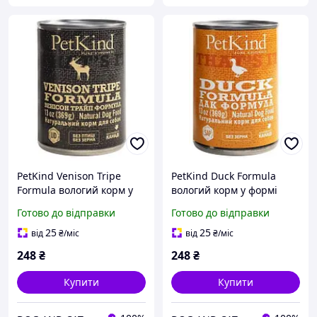
PetKind Venison Tripe
PetKind Duck Formula
Formula вологий корм у
вологий корм у формі
формі паштета для собак
паштета для собак усіх
Готово до відправки
Готово до відправки
усіх порід і вікових груп
порід і вікових груп
(качка)
25
25
від
₴
/міс
від
₴
/міс
248
₴
248
₴
Купити
Купити