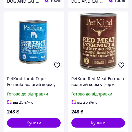
100%
100%
DOG AND CAT Зоомагазин
DOG AND CAT Зоомагазин
PetKind Lamb Tripe
PetKind Red Meat Formula
Formula вологий корм у
вологий корм у формі
формі паштету для собак
паштета для собак усіх
Готово до відправки
Готово до відправки
усіх порід і вікових груп
порід і вікових груп
25
25
від
₴
/міс
від
₴
/міс
248
₴
248
₴
Купити
Купити