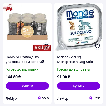
Набір 5+1 заводська
Monge (Монж)
упаковка Корм вологий
Monoprotein Dog Solo
Savory Dog Gourmand
Only Deer
Готово до відправки
Готово до відправки
Duck паштет для
Монопротеїновий паштет
дорослих собак усіх порід
з олениною для собак,
144
.80
₴
91
.90
₴
з качкою 400 г (TDZ72702)
150 г
Купити
Купити
95%
95%
ЛеМур
ЛеМур