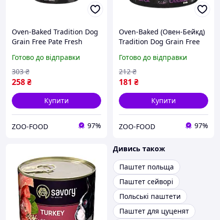
Oven-Baked Tradition Dog
Oven-Baked (Овен-Бейкд)
Grain Free Pate Fresh
Tradition Dog Grain Free
Salmone Meat
Pate Fresh Duck Meat
Готово до відправки
Готово до відправки
беззерновий паштет для
беззерновий паштет для
собак усіх порід та будь-
собак усіх порід та будь-
303
₴
212
₴
якого віку зі свіжим
якого віку
258
₴
181
₴
Купити
Купити
97%
97%
ZOO-FOOD
ZOO-FOOD
Дивись також
Паштет польща
Паштет сейворі
Польські паштети
Паштет для цуценят