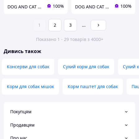
100%
100%
DOG AND CAT Зоомагазин
DOG AND CAT Зоомагазин
1
2
3
...
Показано 1 - 29 товарів з 4000+
Дивись також
Консерви для собак
Сухий корм для собак
Сухий к
Корм для собак мішок
Корм паштет для собак
Паш
Покупцям
Продавцям
Про нас