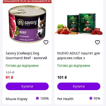
Savory (Сейворі) Dog
NUEVO ADULT паштет для
Gourmand Beef - вологий
дорослих собак з
корм паштет для собак з
олениною та брусницею
Готово до відправки
Готово до відправки
яловичиною, 200 г
400 г
121
₴
91
₴
101
₴
Купити
Купити
100%
95%
Мішок Корму
Pet Health