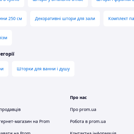
ини 250 см
Декоративні штори для зали
Комплект п
лізм
егорії
ри
Шторки для ванни і душу
Про нас
 продавців
Про prom.ua
тернет-магазин
на Prom
Робота в prom.ua
авати на Prom
Контактна інформація