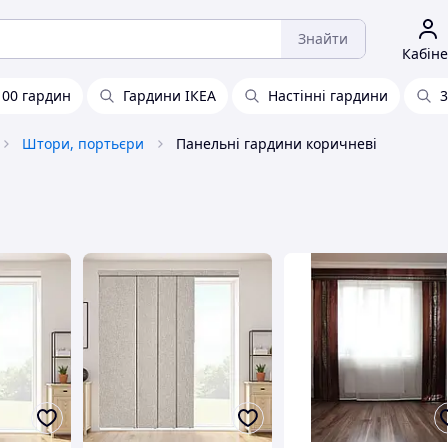
Знайти
Кабіне
100 гардин
Гардини ІКЕА
Настінні гардини
3
Штори, портьєри
Панельні гардини коричневі