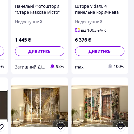
Панельні Фотоштори
Штора vidaXL 4
"Старе казкове місто"
панельна коричнева
240 х 240 см фото
698x180 см тканина
Недоступний
Недоступний
штори панельна
(350283)
штора
1063
від
₴
/міс
1 445
₴
6 376
₴
Дивитись
Дивитись
0%
98%
100%
Затишний Дім - yut.in.ua - cтатуетки Veronese, декор, гобелен
maxi