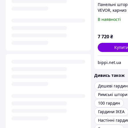
Панельні штор
VEVOR, карниз 
см до 218 см (
В наявності
панельні штор
см (висота), ро
штори для бал
7 720
₴
Купит
bippi.net.ua
Дивись також
Дешеві гардин
100 гардин
Гардини ІКЕА
Настінні гарди