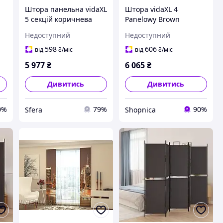
Штора панельна vidaXL
Штора vidaXL 4
5 секцій коричнева
Panelowy Brown
250x200 см тканина
698X180cm Tkanina
Недоступний
Недоступний
(350283)
598
606
від
₴
/міс
від
₴
/міс
5 977
₴
6 065
₴
Дивитись
Дивитись
0%
79%
90%
Sfera
Shopnica