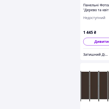
Панельні Фот
"Дерево та квіт
240 см фото ш
Недоступний
панельна што
1 445
₴
Дивити
Затишний Дім - yut.in.ua - cтатуетки Veronese, декор, гобелен