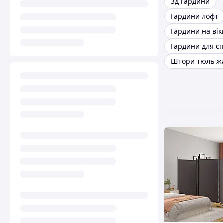
3д гардини
Гардини лофт
Гардини на вік
Гардини для с
Штори тюль ж