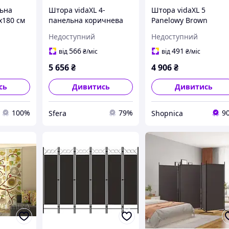
ьна
Штора vidaXL 4-
Штора vidaXL 5
x180 см
панельна коричнева
Panelowy Brown
698х180 см тканина
250X220cm Tkanina
Недоступний
Недоступний
(350203)
566
491
від
₴
/міс
від
₴
/міс
5 656
₴
4 906
₴
сь
Дивитись
Дивитись
100%
79%
9
Sfera
Shopnica