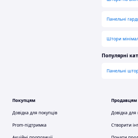
Панельні гард
Штори мініма
Популярні кат
Панельні што
Покупцям
Продавцям
Довідка для покупців
Довідка для
Prom-підтримка
Створити ін
Акційні пропозиції
Почати прод