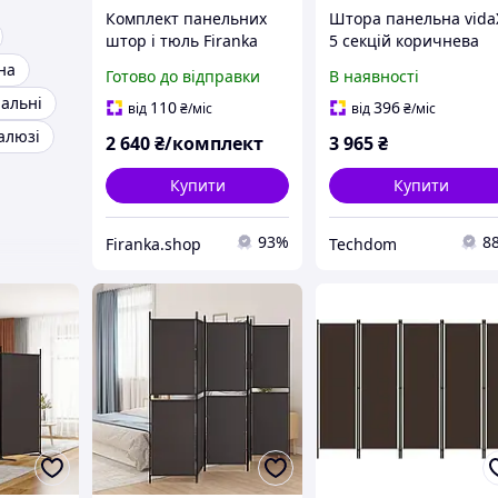
Комплект панельних
Штора панельна vida
штор і тюль Firanka
5 секцій коричнева
Батист і Оксамит
250x200 см тканина
на
Готово до відправки
В наявності
карниз 290см бежевий
пальні
з шоколадним (20_2т)
110
396
від
₴
/міс
від
₴
/міс
алюзі
2 640
₴/комплект
3 965
₴
Купити
Купити
93%
8
Firanka.shop
Techdom