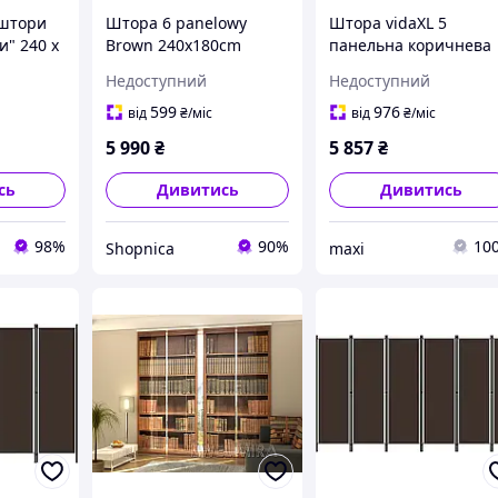
оштори
Штора 6 panelowy
Штора vidaXL 5
и" 240 х
Brown 240x180cm
панельна коричнева
тори
433x180 см тканина
Недоступний
Недоступний
ра
(350267)
599
976
від
₴
/міс
від
₴
/міс
5 990
₴
5 857
₴
сь
Дивитись
Дивитись
98%
90%
10
Shopnica
maxi