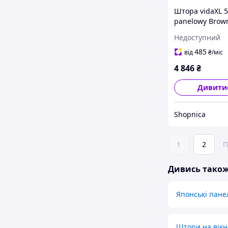
Штора vidaXL 5
panelowy Brow
250x180cm (320
Недоступний
485
від
₴
/міс
4 846
₴
Дивити
Shopnica
1
2
П
Дивись тако
Японські пане
Штори на вікн