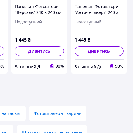
Панельні Фотоштори
Панельні Фотоштори
"Версаль" 240 х 240 см
"Античні двері" 240 х
фото штори панельна
240 см фото штори
Недоступний
Недоступний
штора штори
панельна штора
1 445
₴
1 445
₴
Дивитись
Дивитись
0%
98%
98%
Затишний Дім - yut.in.ua - cтатуетки Veronese, декор, гобелен
Затишний Дім - yut.in.ua - cтатуетки Veronese, декор, гобелен
на тасьмі
Фотошпалери тварини
 зал
Штори і фіранки для вітальні