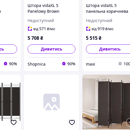
Штора vidaXL 5
Штора vidaXL 5
n
Panelowy Brown
панельна коричнева
nina
250X200cm Tkanina
250x180 см (320724)
Недоступний
Недоступний
(350235)
571
919
від
₴
/міс
від
₴
/міс
5 708
₴
5 515
₴
сь
Дивитись
Дивитись
90%
90%
10
Shopnica
maxi