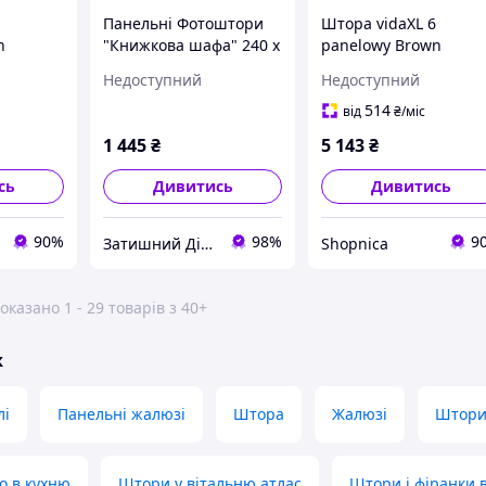
Панельні Фотоштори
Штора vidaXL 6
n
"Книжкова шафа" 240 х
panelowy Brown
724)
240 см фото штори
300x180cm (320728)
Недоступний
Недоступний
панельна штора
штори
514
від
₴
/міс
1 445
₴
5 143
₴
сь
Дивитись
Дивитись
90%
98%
9
Затишний Дім - yut.in.ua - cтатуетки Veronese, декор, гобелен
Shopnica
оказано 1 - 29 товарів з 40+
ж
лі
Панельні жалюзі
Штора
Жалюзі
Штори 
о в кухню
Штори у вітальню атлас
Штори і фіранки в