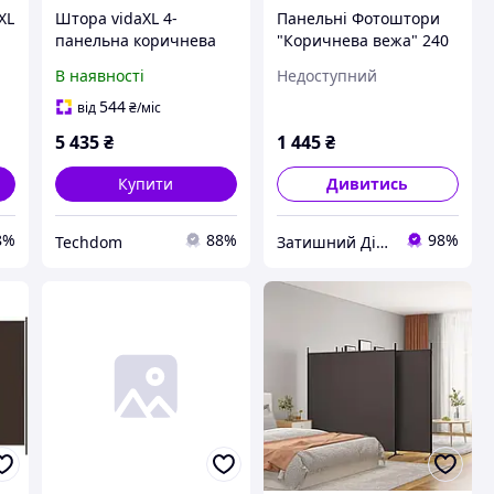
XL
Штора vidaXL 4-
Панельні Фотоштори
панельна коричнева
"Коричнева вежа" 240
698х180 см тканина
х 240 см фото штори
В наявності
Недоступний
панельна штора
544
від
₴
/міс
5 435
₴
1 445
₴
Купити
Дивитись
8%
88%
98%
Techdom
Затишний Дім - yut.in.ua - cтатуетки Veronese, декор, гобелен