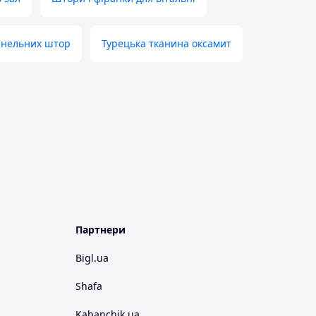
анельних штор
Турецька тканина оксамит
Партнери
Bigl.ua
Shafa
Kabanchik.ua