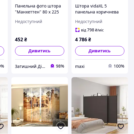
Панельна фото штора
Штора vidaXL 5
"Манхеттен" 80 х 225
панельна коричнева
см VE
250x200 см тканина
Недоступний
Недоступний
(350235)
798
від
₴
/міс
452
₴
4 786
₴
Дивитись
Дивитись
0%
98%
100%
Затишний Дім - yut.in.ua - cтатуетки Veronese, декор, гобелен
maxi