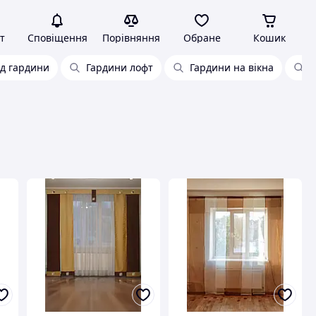
т
Сповіщення
Порівняння
Обране
Кошик
д гардини
Гардини лофт
Гардини на вікна
Г