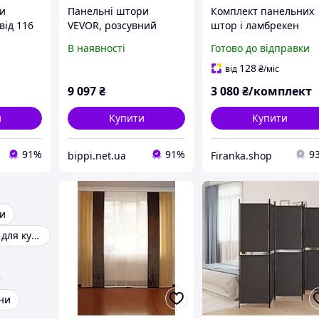
и
Панельні штори
Комплект панельних
від 116
VEVOR, розсувний
штор і ламбрекен
ширина),
карниз від 116 см до
Firanka Ornament
В наявності
Готово до відправки
и до 243
218 см (ширина),
карниз 300см
зсувні
панельні штори, що
коричневий із
128
від
₴
/міс
конних
нарізаються за
золотистим (20_3т)
9 097
₴
3 080
₴/комплект
розміром, до 243 см
и
Купити
Купити
91%
91%
9
bippi.net.ua
Firanka.shop
и
Римські штори для кухні
ни