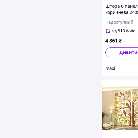
Штора 6 панел
коричнева 240
Недоступний
810
від
₴
/міс
4 861
₴
Дивити
maxi