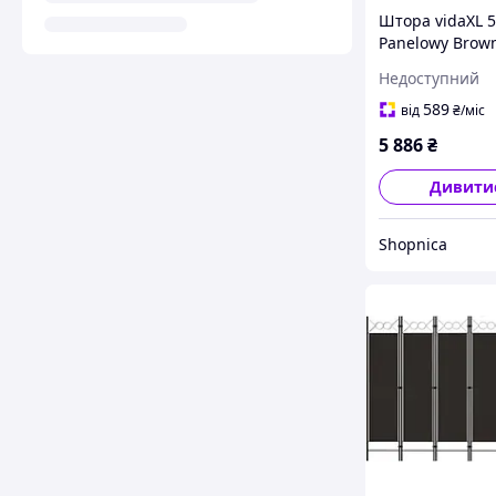
Штора vidaXL 5
Panelowy Brow
433X180cm Tka
Недоступний
(350267)
589
від
₴
/міс
5 886
₴
Дивити
Shopnica