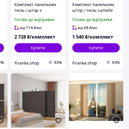
Комплект панельних
Комплект панельних
тюль і штор з
штор і тюль Lumelle
жорстким ламбрекеном
Simple карниз 250см
Готово до відправки
Готово до відправки
Firanka на карниз
коричневі з бежевим
2м50см коричневі та
(21_9т)
114
64
від
₴
/міс
від
₴
/міс
пісочні (21_1т)
2 728
₴/комплект
1 540
₴/комплект
Купити
Купити
3%
93%
93%
Firanka.shop
Firanka.shop