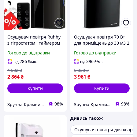
Осушувач повітря Ruhhy
Осушувач повітря 70 Вт
з гігростатом і таймером
для приміщень до 30 м3 2
90 Вт чорний для
літри чорний Berdsen
Готово до відправки
Готово до відправки
приміщень до 30 м2
MK-2423
286
396
від
₴
/міс
від
₴
/міс
4 582
₴
6 338
₴
2 864
₴
3 961
₴
Купити
Купити
98%
98%
Зручна Крамниця
Зручна Крамниця
Дивись також
Осушувач повітря для кварт