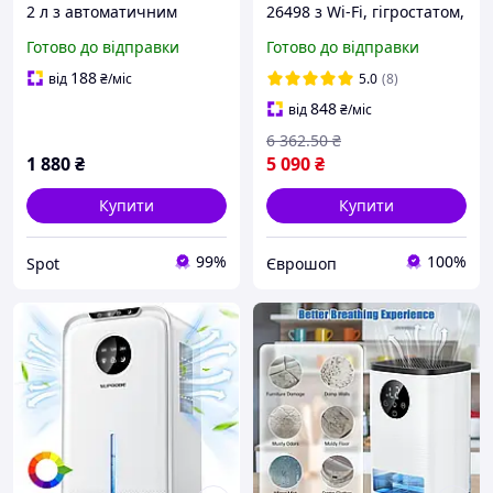
2 л з автоматичним
26498 з Wi-Fi, гігростатом,
вимкненням та 7
таймером 12 л/день, 30
Готово до відправки
Готово до відправки
кольоровим
м², антицвіль
підсвічуванням для
188
від
₴
/міс
5.0
(8)
приміщень до 26,5 м2
848
від
₴
/міс
чорний
6 362
.50
₴
1 880
₴
5 090
₴
Купити
Купити
99%
100%
Spot
Єврошоп