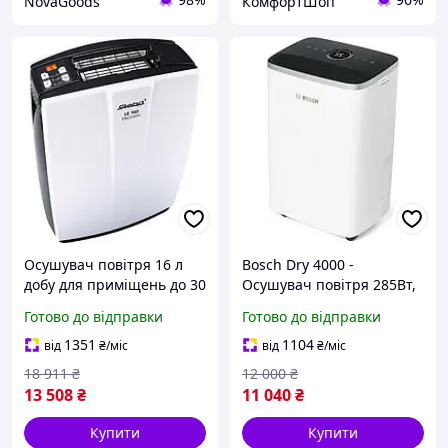
NovaGoods
КомфортШоп
Осушувач повітря 16 л
Bosch Dry 4000 -
добу для приміщень до 30
Осушувач повітря 285Вт,
м2 електронне керування
16 л/добу, бак 2.5л, 38/40
Готово до відправки
Готово до відправки
Steba FK-11568
дБ для кімнат площею до
70 м², сенсорний
1351
1104
від
₴
/міс
від
₴
/міс
18 911
₴
12 000
₴
13 508
₴
11 040
₴
Купити
Купити