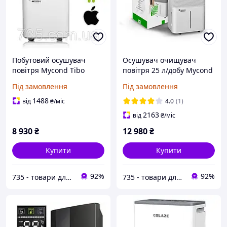
Побутовий осушувач
Осушувач очищувач
повітря Mycond Tibo
повітря 25 л/добу Mycond
Smart12. У приміщеннях
Roomer HEPA 25 іонізація
Під замовлення
Під замовлення
до 25 м2. Обсяг видобутої
повітря. У приміщеннях
вологи до 12 літрів на
площею до 50 м2.
1488
від
₴
/міс
4.0
(1)
добу.
2163
від
₴
/міс
8 930
₴
12 980
₴
Купити
Купити
92%
92%
735 - товари для дому, медичне та технічне обладнання з доставкою по Україні
735 - товари для дому, медичне та технічне обладнання з доставкою по Україні