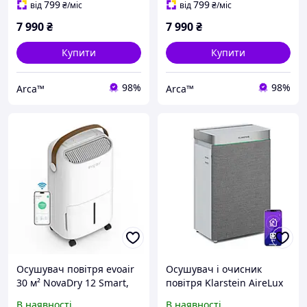
799
799
від
₴
/міс
від
₴
/міс
7 990
₴
7 990
₴
Купити
Купити
98%
98%
Arca™
Arca™
Осушувач повітря evoair
Осушувач і очисник
30 м² NovaDry 12 Smart,
повітря Klarstein AireLux
осушення 12л/24 год,
Smart, осушувач для
В наявності
В наявності