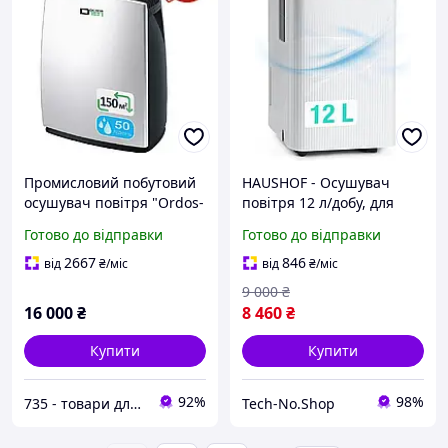
Промисловий побутовий
HAUSHOF - Осушувач
осушувач повітря "Ordos-
повітря 12 л/добу, для
101". Вологопоглинач 50
кімнат 4 - 20 м², бак 2 л, 3
Готово до відправки
Готово до відправки
л/день з баком 7,2 л для
режими, тихий, з
дому, офісу, складу
дисплеєм і безперервним
2667
846
від
₴
/міс
від
₴
/міс
зливом
9 000
₴
16 000
₴
8 460
₴
Купити
Купити
92%
98%
735 - товари для дому, медичне та технічне обладнання з доставкою по Україні
Tech-No.Shop