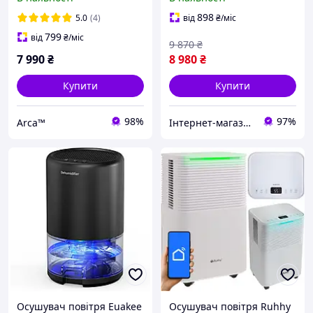
іонізація повітря, УФ -
вологих приміщень 400
знежараження,
м3/год
898
5.0
(4)
від
₴
/міс
резервуар 2.5 л, Brown
799
від
₴
/міс
9 870
₴
7 990
₴
8 980
₴
Купити
Купити
98%
97%
Arca™
Інтернет-магазин "МаркТех"
Осушувач повітря Euakee
Осушувач повітря Ruhhy