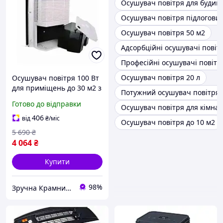
Осушувач повітря для будин
Осушувач повітря підлогови
Осушувач повітря 50 м2
Адсорбційні осушувачі повіт
Професійні осушувачі повітр
Осушувач повітря 20 л
Осушувач повітря 100 Вт
для приміщень до 30 м2 з
Потужний осушувач повітря
баком 1,5 л білий Camry
Готово до відправки
Осушувач повітря для кімна
MK-11258
406
від
₴
/міс
Осушувач повітря до 10 м2
5 690
₴
4 064
₴
Купити
98%
Зручна Крамниця