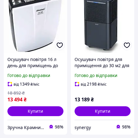
Осушувач повітря 16 л
Осушувач повітря для
день для приміщень до
приміщення до 30 м2 для
30 м2 електронне
віталень, для ванних, для
Готово до відправки
Готово до відправки
керування Steba MK-
підвалів LE 150 Beurer,
13018
Німеччина
1349
2198
від
₴
/міс
від
₴
/міс
18 892
₴
13 494
₴
13 189
₴
Купити
Купити
98%
98%
Зручна Крамниця
synergy