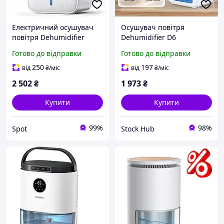
Електричний осушувач
Осушувач повітря
повітря Dehumidifier
Dehumidifier D6
YP2318 2200мл
Електричний безшумний
Готово до відправки
Готово до відправки
портативний тихий з
осушувач з таймером і
таймером LED
підсвіткою для
250
197
від
₴
/міс
від
₴
/міс
підсвічуванням для
приміщень
2 502
₴
1 973
₴
приміщень 25м² білий
Купити
Купити
99%
98%
Spot
Stock Hub