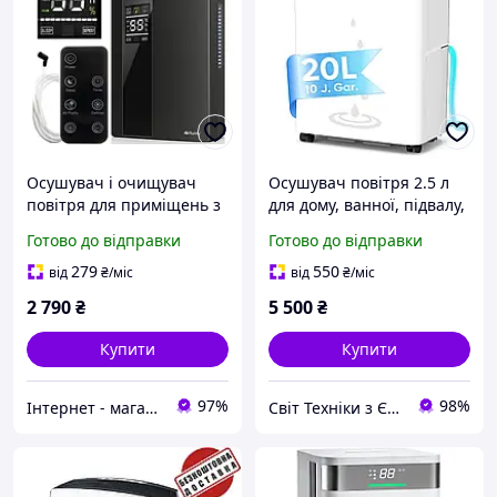
Осушувач і очищувач
Осушувач повітря 2.5 л
повітря для приміщень з
для дому, ванної, підвалу,
надмірною вологою
від вологи та плісняви
Готово до відправки
Готово до відправки
COLAZE PD12R-03AE
279
550
від
₴
/міс
від
₴
/міс
2 790
₴
5 500
₴
Купити
Купити
97%
98%
Інтернет - магазин МАНДАРИНКА
Свiт Технiки з Європи