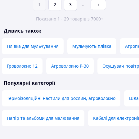
1
2
3
...
Показано 1 - 29 товарів з 7000+
Дивись також
Плівка для мульчування
Мульчують плівка
Агроп
Гроволокно 12
Агроволокно Р-30
Осушувач повітр
Популярні категорії
Термоізоляційні настили для рослин, агроволокно
Шлан
Папір та альбоми для малювання
Кабелі для електроні