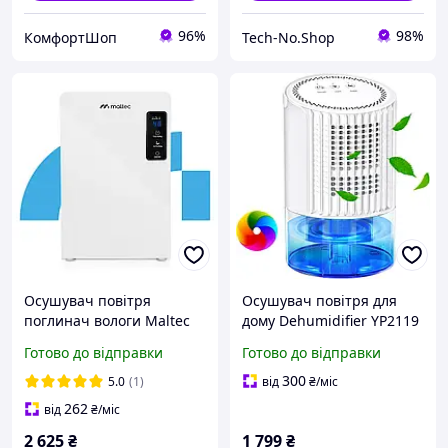
96%
98%
КомфортШоп
Tech-No.Shop
Осушувач повітря
Осушувач повітря для
поглинач вологи Maltec
дому Dehumidifier YP2119
DH-2200 білий 90 Вт 2.2 л
з 2 режимами роботи,
Готово до відправки
Готово до відправки
для приміщень до 40 м²
автоматичним
вимкненням, тихий
300
5.0
(1)
від
₴
/міс
262
від
₴
/міс
2 625
₴
1 799
₴