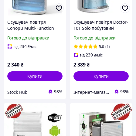
Осушувач повітря
Осушувач повітря Doctor-
Conopu Multi-Function
101 Solo побутовий
Dehumidifier DH-CS02
термоелектричний
Готово до відправки
Готово до відправки
Електричний осушувач
вологопоглинач для
для приміщень з
невеликих приміщень з
234
від
₴
/міс
5.0
(1)
таймером
об'ємом бака 900мл
239
від
₴
/міс
2 340
₴
2 389
₴
Купити
Купити
98%
98%
Stock Hub
Інтернет-магазин медтехніки та товарів для здоров'я ВаМторг