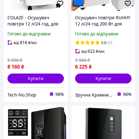
COLAZE - Осушувач
Осушувач повітря RUHHY
повітря 12 л/24 год, для
12 л/24 год 200 Вт для
приміщень об'ємом до
приміщень до 30 м2 з
Готово до відправки
Готово до відправки
120 м³ (30 м²), резервуар
гігростатом таймером і
2.5л, тихий, з цифровим
WiFi білий
816
від
₴
/міс
5.0
(1)
дисплеєм
622
від
₴
/міс
8 500
₴
9 960
₴
8 160
₴
6 225
₴
Купити
Купити
98%
98%
Tech-No.Shop
Зручна Крамниця