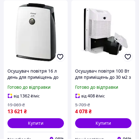
Осушувач повітря 16 л
Осушувач повітря 100 Вт
день для приміщень до
для приміщень до 30 м2 з
30 м2 електронне
баком 1,5 л білий Camry
Готово до відправки
Готово до відправки
керування Steba GN-
FK-9808
12951
1362
408
від
₴
/міс
від
₴
/міс
19 069
₴
5 709
₴
13 621
₴
4 078
₴
Купити
Купити
98%
96%