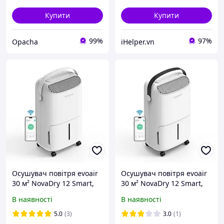
Купити
Купити
99%
97%
Opacha
iHelper.vn
Осушувач повітря evoair
Осушувач повітря evoair
30 м² NovaDry 12 Smart,
30 м² NovaDry 12 Smart,
осушення 12л/24 год,
осушення 12л/24 год,
В наявності
В наявності
іонізація повітря, УФ -
іонізація повітря, УФ -
знежараження,
знежараження,
5.0
(3)
3.0
(1)
резервуар 2.5 л, Creme
резервуар 2.5 л, Black