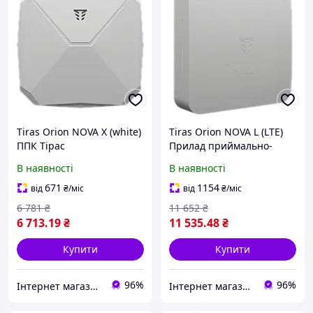
Tiras Orion NOVA X (white)
Tiras Orion NOVA L (LTE)
ППК Тірас
Прилад приймально-
контрольний
В наявності
В наявності
671
1154
від
₴
/міс
від
₴
/міс
6 781
₴
11 652
₴
6 713
.19
₴
11 535
.48
₴
Купити
Купити
96%
96%
Інтернет магазин Store7
Інтернет магазин Store7