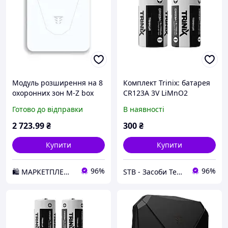
Модуль розширення на 8
Комплект Trinix: батарея
охоронних зон M-Z box
CR123A 3V LiMnO2
для ППК Оріон NOVA D2-
1700mAh (2 шт.) для
Готово до відправки
В наявності
2026
датчиків Ajax, Tiras Orion
Nova X, TriniX (28-00033-2)
2 723
.99
₴
300
₴
Купити
Купити
96%
96%
🛍️ МАРКЕТПЛЕЙС DMD
STB - Засоби Технічної Безпеки