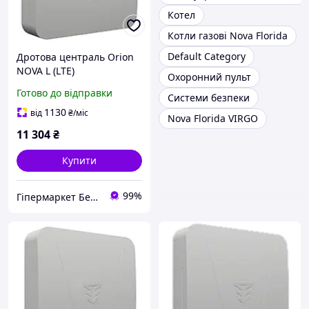
Котел
Котли газові Nova Florida
Default Category
Дротова централь Orion
NOVA L (LTE)
Охоронний пульт
Готово до відправки
Системи безпеки
1130
від
₴
/міс
Nova Florida VIRGO
11 304
₴
Купити
99%
Гіпермаркет Безпеки Bezpeka-SHOP