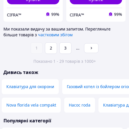
99%
99%
CIFRA™
CIFRA™
Ми показали видачу за вашим запитом.
Перегляньте
більше товарів з
частковим збігом
1
2
3
...
Показано 1 - 29 товарів з 1000+
Дивись також
Клавіатура для охорони
Газовий котел із бойлером ori
Nova florida vela compakt
Насос roda
Клавіатура 
Популярні категорії