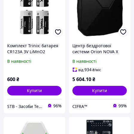
Комплект Trinix: батарея
Центр бездротової
CR123A 3V LiMnO2
системи Orion NOVA X
1700mAh (4 шт.) для
black
В наявності
В наявності
датчиків Ajax, Tiras Orion
Nova X, TriniX (28-00033-4)
934
від
₴
/міс
600
₴
5 604
.10
₴
Купити
Купити
96%
99%
STB - Засоби Технічної Безпеки
CIFRA™