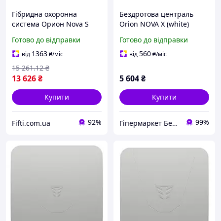
Гібридна охоронна
Бездротова централь
система Орион Nova S
Orion NOVA X (white)
комплект для малих
Готово до відправки
Готово до відправки
об'єктів
1363
560
від
₴
/міс
від
₴
/міс
15 261
.12
₴
13 626
₴
5 604
₴
Купити
Купити
92%
99%
Fifti.com.ua
Гіпермаркет Безпеки Bezpeka-SHOP