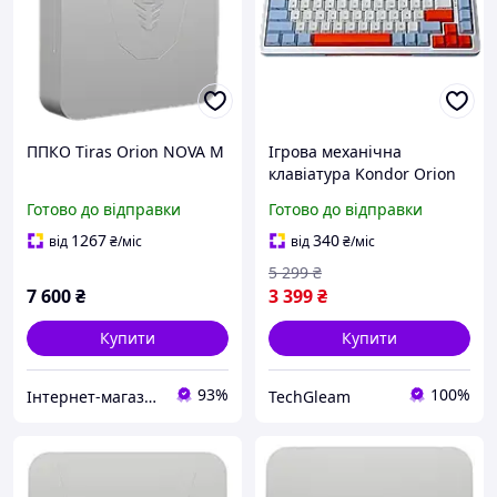
ППКО Tiras Orion NOVA M
Ігрова механічна
клавіатура Kondor Orion
Nova / Дротове
Готово до відправки
Готово до відправки
підключення / Grey Silent
Switch / White
1267
340
від
₴
/міс
від
₴
/міс
5 299
₴
7 600
₴
3 399
₴
Купити
Купити
93%
100%
Інтернет-магазин Kronverk
TechGleam