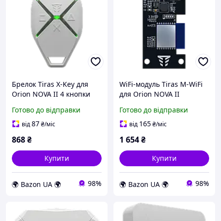
Брелок Tiras X-Key для
WiFi-модуль Tiras M-WiFi
Orion NOVA II 4 кнопки
для Orion NOVA II
Готово до відправки
Готово до відправки
87
165
від
₴
/міс
від
₴
/міс
868
₴
1 654
₴
Купити
Купити
98%
98%
🌍 Bazon UA 🌍
🌍 Bazon UA 🌍