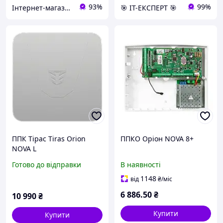
93%
99%
Інтернет-магазин Kronverk
🎯 ІТ-ЕКСПЕРТ 🎯
ППК Тірас Tiras Orion
ППКО Оріон NOVA 8+
NOVA L
Готово до відправки
В наявності
1148
від
₴
/міс
6 886
.50
₴
10 990
₴
Купити
Купити