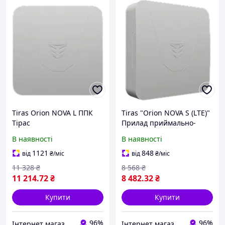
Tiras Orion NOVA L ППК
Tiras "Orion NOVA S (LTE)"
Тірас
Прилад приймально-
контрольний
В наявності
В наявності
1121
848
від
₴
/міс
від
₴
/міс
11 328
₴
8 568
₴
11 214
.72
₴
8 482
.32
₴
Купити
Купити
96%
96%
Інтернет магазин Store7
Інтернет магазин Store7