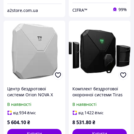
99%
CIFRA™
a2store.com.ua
Центр бездротової
Комплект бездротової
системи Orion NOVA X
охоронної системи Tiras
white
Orion NOVA X Basic kit
В наявності
В наявності
Black
934
1422
від
₴
/міс
від
₴
/міс
5 604
.10
₴
8 531
.80
₴
Купити
Купити