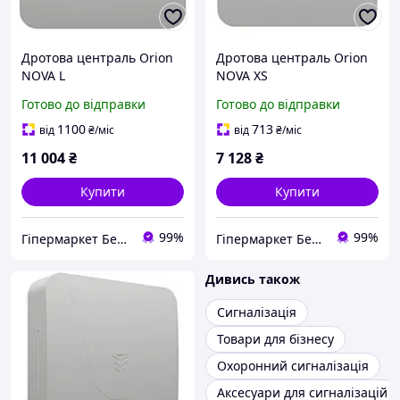
Дротова централь Orion
Дротова централь Orion
NOVA L
NOVA XS
Готово до відправки
Готово до відправки
1100
713
від
₴
/міс
від
₴
/міс
11 004
₴
7 128
₴
Купити
Купити
99%
99%
Гіпермаркет Безпеки Bezpeka-SHOP
Гіпермаркет Безпеки Bezpeka-SHOP
Дивись також
Сигналізація
Товари для бізнесу
Охоронний сигналізація
Аксесуари для сигналізацій