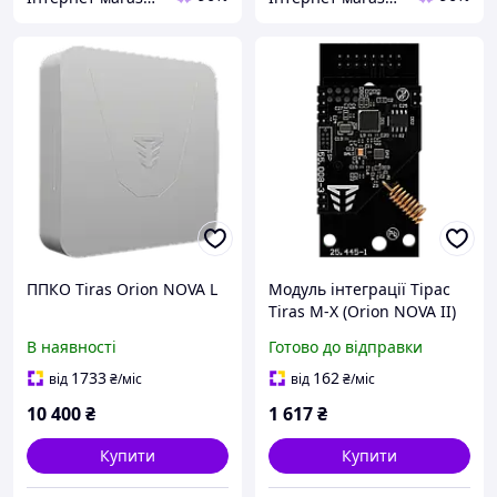
ППКО Tiras Orion NOVA L
Модуль інтеграції Тірас
Tiras M-X (Orion NOVA II)
В наявності
Готово до відправки
1733
162
від
₴
/міс
від
₴
/міс
10 400
₴
1 617
₴
Купити
Купити