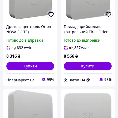
Дротова централь Orion
Прилад приймально-
NOVA S (LTE)
контрольний Tiras Orion
NOVA S (LTE) до 64 зон
Готово до відправки
Готово до відправки
2SIM
832
857
від
₴
/міс
від
₴
/міс
8 316
₴
8 566
₴
Купити
Купити
99%
98%
Гіпермаркет Безпеки Bezpeka-SHOP
🌍 Bazon UA 🌍