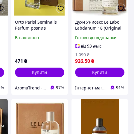
Orto Parisi Seminalis
Духи Унисекс Le Labo
Parfum розпив
Labdanum 18 (Original
оригінальної
Pack) 100 ml Ле Лабо
В наявності
Готово до відправки
парфумерії від 2 мл
Лабданум 18
(Оригинальная
93
від
₴
/міс
Упаковка) 100 мл all
1 090
₴
or38
471
₴
926
.50
₴
Купити
Купити
1%
97%
91%
AromaTrend - розпив оригінальної парфюмерії
Інтернет-магазин Allegoriya