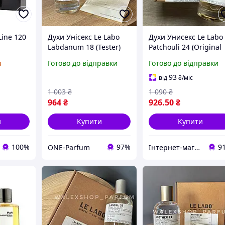
Line 120
Духи Унісекс Le Labo
Духи Унисекс Le Labo
Labdanum 18 (Tester)
Patchouli 24 (Original
100 ml Ле Лабо
Pack) 100 ml Ле Лабо
я
Готово до відправки
Готово до відправки
Лабданум 18 (Тестер)
Пачули 24
100 мл
(Оригинальная
93
від
₴
/міс
Упаковка) 100 мл all
1 003
₴
1 090
₴
or35
964
₴
926
.50
₴
и
Купити
Купити
100%
97%
9
ONE-Parfum
Інтернет-магазин Allegoriya