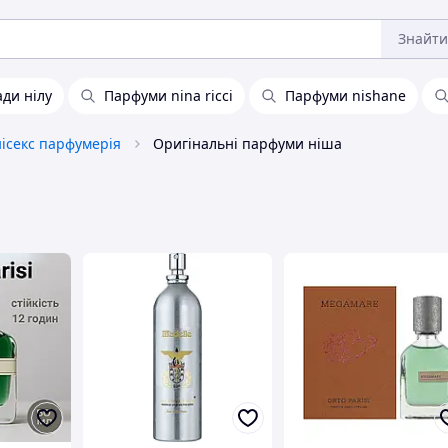
Знайти
ади нілу
Парфуми nina ricci
Парфуми nishane
ісекс парфумерія
Оригінальні парфуми ніша