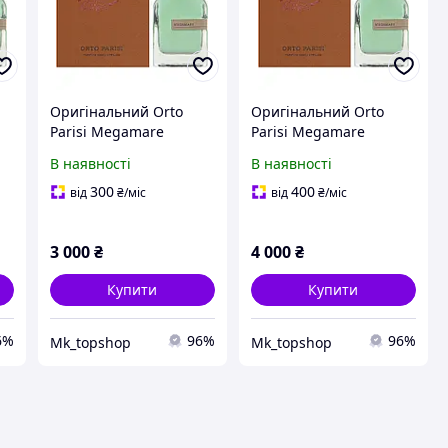
Оригінальний Orto
Оригінальний Orto
Parisi Megamare
Parisi Megamare
ив
унісекс ніша на розпив
унісекс ніша на розпив
В наявності
В наявності
15 мл (Орто Парезі
20 мл (Орто Парезі
Мегамара)
Мегамара)
300
400
від
₴
/міс
від
₴
/міс
3 000
₴
4 000
₴
Купити
Купити
6%
96%
96%
Mk_topshop
Mk_topshop