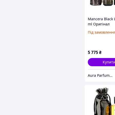
Mancera Black 
ml Оригінал
Під замовленн
5 775
₴
Купит
Aura Parfums | Інтернет-магазин парфумерії та косметики