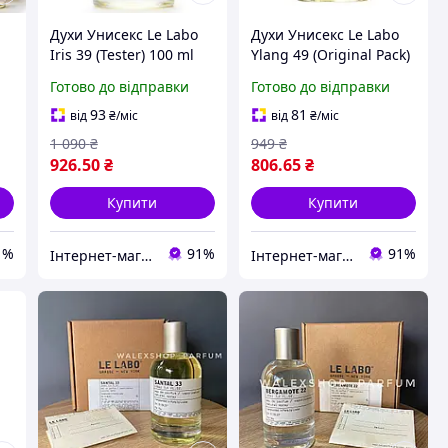
Духи Унисекс Le Labo
Духи Унисекс Le Labo
Iris 39 (Tester) 100 ml
Ylang 49 (Original Pack)
33
Ле Лабо Ирис 33
100 ml Ле Лабо Юланг
Готово до відправки
Готово до відправки
(Тестер) 100 мл all К
49 (Оригінальна
Упаковка) 100 мл all К
93
81
від
₴
/міс
від
₴
/міс
1 090
₴
949
₴
926
.50
₴
806
.65
₴
Купити
Купити
1%
91%
91%
Інтернет-магазин Allegoriya
Інтернет-магазин Allegoriya