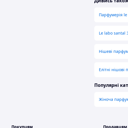
Дивись тако
Парфумерія le
Le labo santal 
Нішеві парфу
Елітні нішові
Популярні кат
Жіноча парфу
Покупцям
Продавцям