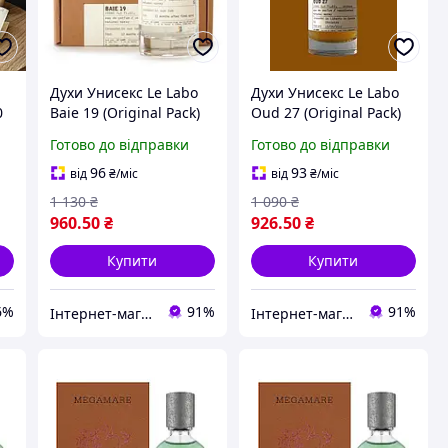
Духи Унисекс Le Labo
Духи Унисекс Le Labo
0
Baie 19 (Original Pack)
Oud 27 (Original Pack)
100 ml Ле Лабо Бае 19
100 ml Ле Лабо Уд 27
Готово до відправки
Готово до відправки
(Оригинальная
(Оригинальная
Упаковка) 100 мл all К
Упаковка) 100 мл all К
96
93
від
₴
/міс
від
₴
/міс
or41
or42
1 130
₴
1 090
₴
960
.50
₴
926
.50
₴
Купити
Купити
6%
91%
91%
Інтернет-магазин Allegoriya
Інтернет-магазин Allegoriya