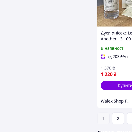
Духи Унісекс L
Another 13 100
Лабо Еназ 13 1
В наявності
203
від
₴
/міс
1 370
₴
1 220
₴
Купит
Walex Shop Parfum
1
2