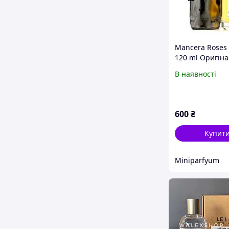
Mancera Roses 
120 ml Оригіна
В наявності
600
₴
Купит
Miniparfyum