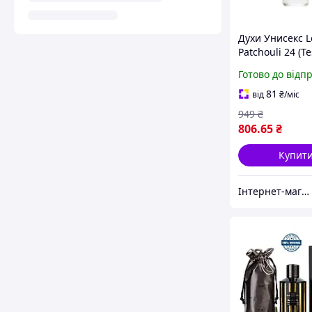
Духи Унисекс L
Patchouli 24 (Te
ml Ле Лабо Па
Готово до відп
(Тестер) 100 мл 
81
від
₴
/міс
949
₴
806
.65
₴
Купит
Інтернет-магазин Allegoriya