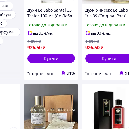
 l'eau
Духи Le Labo Santal 33
Духи Унисекс Le Labo
яблуко
Tester 100 мл (Ле Лабо
Iris 39 (Original Pack)
Сантал 33) нішева
100 ml Ле Лабо Ирис 
ci
Готово до відправки
Готово до відправки
деревно-фужерна
(Оригинальная
Духи нішева парфумерія
композиція з нотами
Упаковка) 100 мл all К
93
93
від
₴
/міс
від
₴
/міс
сандалу, кедра, ірису та
or30
1 090
₴
1 090
₴
амбр
926
.50
₴
926
.50
₴
Купити
Купити
91%
9
Інтернет-магазин Allegoriya
Інтернет-магазин Allegoriya