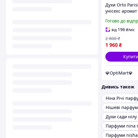
Духи Orto Parisi
унісекс аромат 
зеленими фуж
Готово до відп
нотами парфу
Парізі Віріде
196
від
₴
/міс
2 800
₴
1 960
₴
Купит
💎OptiMart💎
Дивись також
Ніна Річі парф
Нішеві парфум
Духи сади нілу
Парфуми nina r
Парфуми nisha