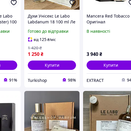
e Labo
Духи Унісекс Le Labo
Mancera Red Tobacco
ster) 100
Labdanum 18 100 ml Ле
Оригінал
чули 24
Лабо Лабданум 18 100
равки
Готово до відправки
В наявності
all К
мл
125
від
₴
/міс
1 420
₴
1 250
₴
3 940
₴
и
Купити
Купити
91%
98%
9
Turkishop
EXTRACT