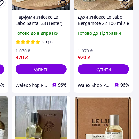
Парфуми Унісекс Le
Духи Унісекс Le Labo
Labo Santal 33 (Tester)
Bergamote 22 100 ml Ле
100 ml Ле Лабо Сантал
Лабо Бергамот 22 100
Готово до відправки
Готово до відправки
33 (Тестер) 100 мл
мл
5.0
(1)
1 070
₴
1 070
₴
920
₴
920
₴
Купити
Купити
4%
96%
96%
Walex Shop Parfum
Walex Shop Parfum