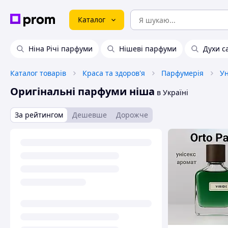
Каталог
Ніна Річі парфуми
Нішеві парфуми
Духи с
Каталог товарів
Краса та здоров'я
Парфумерія
Ун
Оригінальні парфуми ніша
в Україні
За рейтингом
Дешевше
Дорожче