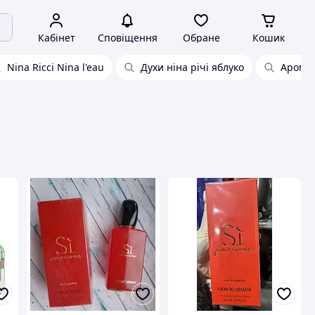
Кабінет
Сповіщення
Обране
Кошик
Nina Ricci Nina l'eau
Духи ніна річі яблуко
Аромат 