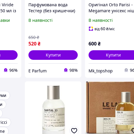
 Viride
Парфумована вода
Оригінал Orto Parisi -
50 мл із
Тестер (без кришечки)
Megamare унісекс ні
ерними
з ДЕФЕКТОМ Les Perles
на розпив 3 мл (Орто
равки
В наявності
В наявності
ми Орто
d'Orient Madelle 150 ml
Парізі - Мегамаре)
60
від
₴
/міс
650
₴
520
₴
600
₴
и
Купити
Купити
96%
98%
9
E Parfum
Mk_topshop
уми
и
icci
ne