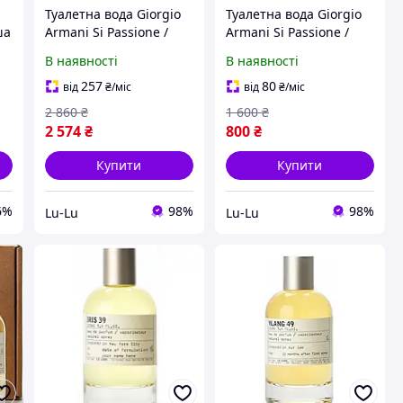
Туалетна вода Giorgio
Туалетна вода Giorgio
ша
Armani Si Passione /
Armani Si Passione /
Джорджіо Армані Сі
Джорджіо Армані Сі
В наявності
В наявності
Пассіоні / 100 ml.
Пассіоні / 100 ml.
257
80
від
₴
/міс
від
₴
/міс
2 860
₴
1 600
₴
2 574
₴
800
₴
Купити
Купити
6%
98%
98%
Lu-Lu
Lu-Lu