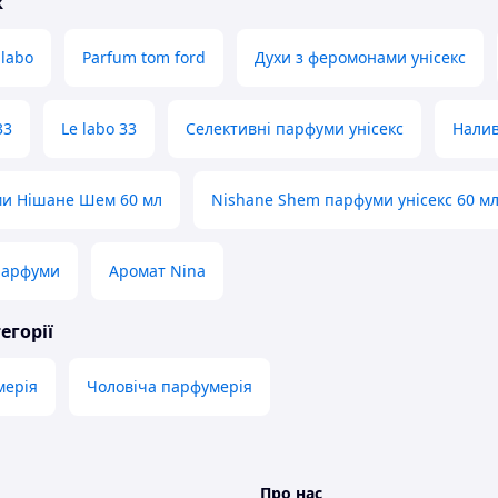
ж
 labo
Parfum tom ford
Духи з феромонами унісекс
33
Le labo 33
Селективні парфуми унісекс
Налив
ми Нішане Шем 60 мл
Nishane Shem парфуми унісекс 60 м
 парфуми
Аромат Nina
егорії
мерія
Чоловіча парфумерія
Про нас