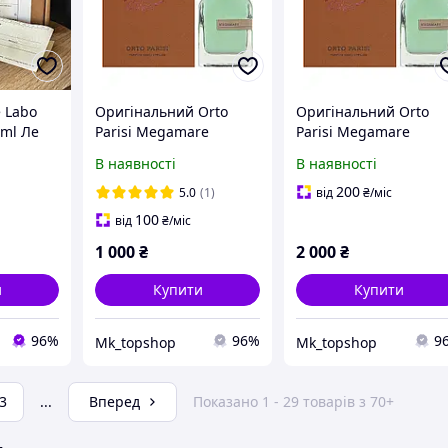
e Labo
Оригінальний Orto
Оригінальний Orto
 ml Ле
Parisi Megamare
Parisi Megamare
00 мл
унісекс ніша на розпив
унісекс ніша на розп
В наявності
В наявності
5 мл (Орто Парезі
10 мл (Орто Парезі
Мегамара)
Мегамара)
200
5.0
(1)
від
₴
/міс
100
від
₴
/міс
1 000
₴
2 000
₴
и
Купити
Купити
96%
96%
9
Mk_topshop
Mk_topshop
3
...
Вперед
Показано 1 - 29 товарів з 70+