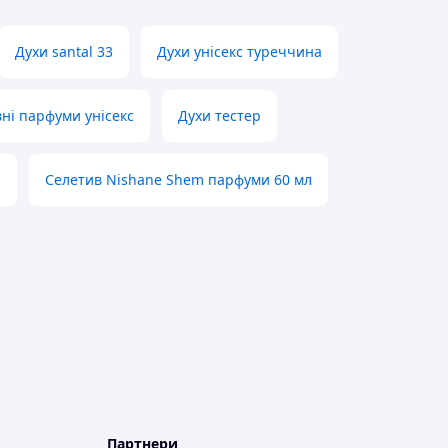
Духи santal 33
Духи унісекс туреччина
ні парфуми унісекс
Духи тестер
л
Селетив Nishane Shem парфуми 60 мл
Партнери