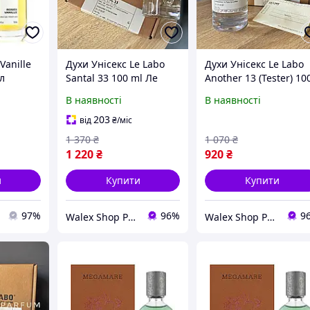
Vanille
Духи Унісекс Le Labo
Духи Унісекс Le Labo
л
Santal 33 100 ml Ле
Another 13 (Tester) 10
Лабо Сантал 33 100 мл
ml Ле Лабо Еназ 13
В наявності
В наявності
(Тестер) 100 мл
203
від
₴
/міс
1 370
₴
1 070
₴
1 220
₴
920
₴
и
Купити
Купити
97%
96%
9
Walex Shop Parfum
Walex Shop Parfum