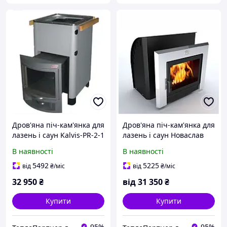
Дров'яна піч-кам'янка для
Дров'яна піч-кам'янка для
лазень і саун Kalvis-PR-2-1
лазень і саун Новаслав
Каскад ПКС-02 Г
В наявності
В наявності
5492
5225
від
₴
/міс
від
₴
/міс
32 950
₴
від
31 350
₴
Купити
Купити
95%
95%