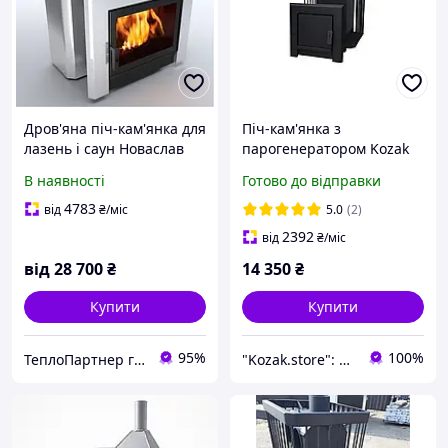
Дров'яна піч-кам'янка для
Піч-кам'янка з
лазень і саун Новаслав
парогенератором Kozak
Горизонталь ПКС-02 Г
Парний з виносом-
В наявності
Готово до відправки
телескоп 18-22 м3
Кам'янка з
4783
від
₴
/міс
5.0
(2)
парогенератором
2392
від
₴
/міс
від
28 700
₴
14 350
₴
Купити
Купити
95%
100%
ТеплоПартнер група компаній
"Kozak.store": Виробник твердопаливних печей для побутового та промислового використання!