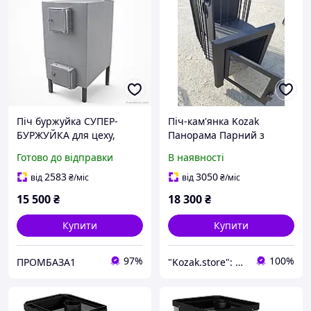
Піч буржуйка СУПЕР-
Піч-кам'янка Kozak
БУРЖУЙКА для цеху,
Панорама Парний з
складу та ін.
виносом-телескоп 22-30
Готово до відправки
В наявності
м3 Банна піч кам'янка Піч
камін для лазні
2583
3050
від
₴
/міс
від
₴
/міс
15 500
₴
18 300
₴
Купити
Купити
97%
100%
ПРОМБАЗА1
"Kozak.store": Виробник твердопаливних печей для побутового та промислового використання!