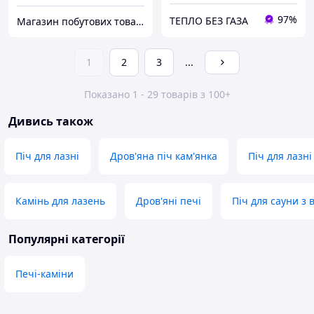
97%
ТЕПЛО БЕЗ ГАЗА
Магазин побутових товарів
1
2
3
...
Показано 1 - 29 товарів з 100+
Дивись також
Піч для лазні
Дров'яна піч кам'янка
Піч для лазні
Камінь для лазень
Дров'яні печі
Піч для сауни з
Популярні категорії
Печі-каміни