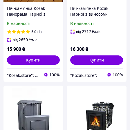
Піч-кам'янка Kozak
Піч-кам'янка Kozak
Панорама Парної з
Парної з виносом-
виносом-телескоп 18-22
телескоп 22-30 м3 Піч для
В наявності
В наявності
м3 Дров'яна піч для
лазні та сауни Компактна
сауни Банні дров'яні печі
піч для лазні
2717
5.0
(1)
від
₴
/міс
2650
від
₴
/міс
15 900
₴
16 300
₴
Купити
Купити
100%
100%
"Kozak.store": Виробник твердопаливних печей для побутового та промислового використання!
"Kozak.store": Виробник твердопаливних печей для побутового та промислового використання!