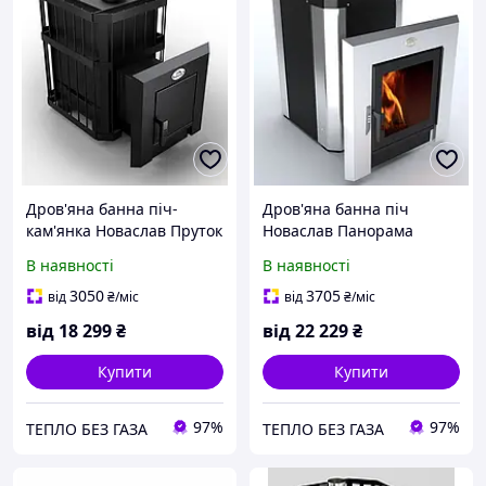
Дров'яна банна піч-
Дров'яна банна піч
кам'янка Новаслав Пруток
Новаслав Панорама
ПКС-01 П
ПКС-02 КС3
В наявності
В наявності
3050
3705
від
₴
/міс
від
₴
/міс
від
18 299
₴
від
22 229
₴
Купити
Купити
97%
97%
ТЕПЛО БЕЗ ГАЗА
ТЕПЛО БЕЗ ГАЗА