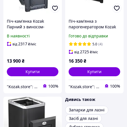
Піч-кам'янка Kozak
Піч-кам'янка з
Парний з виносом-
парогенератором Kozak
телескоп 18-22 м3
Панорама Парний із
В наявності
Готово до відправки
Кам'янка для сауни на
виносом-телескоп 18-22
дровах Піч для парилки
м3 Компактна піч для
2317
від
₴
/міс
5.0
(4)
лазні
2725
від
₴
/міс
13 900
₴
16 350
₴
Купити
Купити
100%
100%
"Kozak.store": Виробник твердопаливних печей для побутового та промислового використання!
"Kozak.store": Виробник твердопаливних печей для побутового та промислового використання!
Дивись також
Запарки для лазні
Засіб для лазні
Дубова стружка