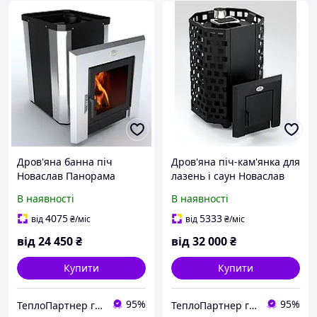
Дров'яна банна піч
Дров'яна піч-кам'янка для
Новаслав Панорама
лазень і саун Новаслав
ПКС-02 КС3
Гейзер ПКС-01
В наявності
В наявності
4075
5333
від
₴
/міс
від
₴
/міс
від
24 450
₴
від
32 000
₴
Купити
Купити
95%
95%
ТеплоПартнер група компаній
ТеплоПартнер група компаній