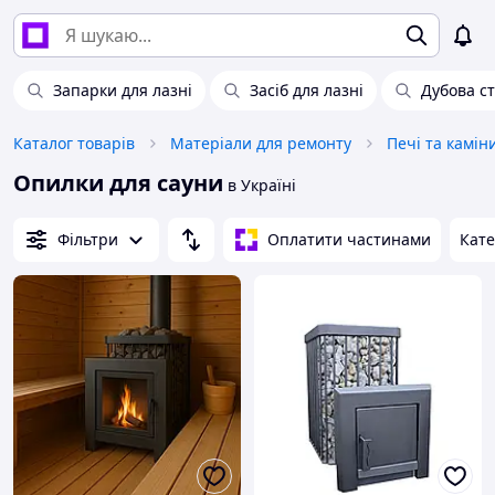
Запарки для лазні
Засіб для лазні
Дубова с
Каталог товарів
Матеріали для ремонту
Печі та камін
Опилки для сауни
в Україні
Фільтри
Оплатити частинами
Кате