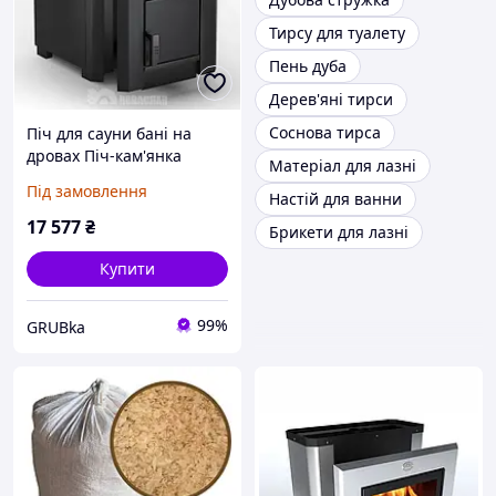
Тирсу для туалету
Пень дуба
Дерев'яні тирси
Соснова тирса
Піч для сауни бані на
дровах Піч-кам'янка
Матеріал для лазні
дров`яна для лазні і сауни
Під замовлення
Настій для ванни
Новаслав ПКС-01 (до 12
кубів)
17 577
₴
Брикети для лазні
Купити
99%
GRUBka