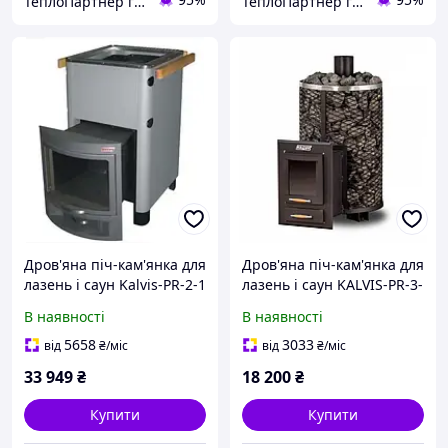
ТеплоПартнер група компаній
ТеплоПартнер група компаній
Дров'яна піч-кам'янка для
Дров'яна піч-кам'янка для
лазень і саун Kalvis-PR-2-1
лазень і саун KALVIS-PR-3-
S
В наявності
В наявності
5658
3033
від
₴
/міс
від
₴
/міс
33 949
₴
18 200
₴
Купити
Купити