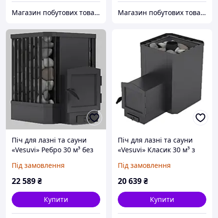
Магазин побутових товарів
Магазин побутових товарів
Піч для лазні та сауни
Піч для лазні та сауни
«Vesuvi» Ребро 30 м³ без
«Vesuvi» Класик 30 м³ з
виносу
виносом 240 мм
Під замовлення
Під замовлення
22 589
₴
20 639
₴
Купити
Купити