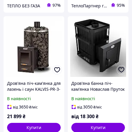
97%
95%
ТЕПЛО БЕЗ ГАЗА
ТеплоПартнер група компаній
Дров'яна піч-кам'янка для
Дров'яна банна піч-
лазень і саун KALVIS-PR-3-
кам'янка Новаслав Пруток
S
ПКС-01 П
В наявності
В наявності
3650
3050
від
₴
/міс
від
₴
/міс
21 899
₴
від
18 300
₴
Купити
Купити