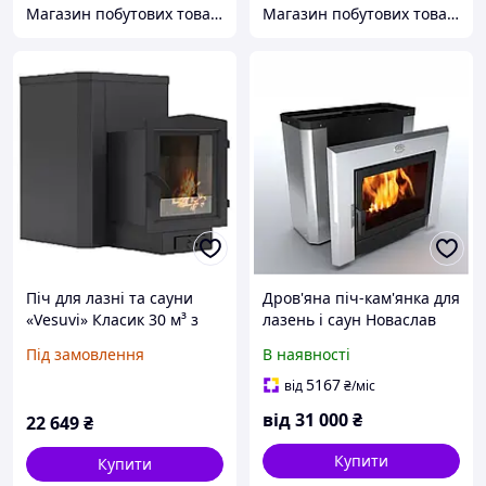
Магазин побутових товарів
Магазин побутових товарів
Піч для лазні та сауни
Дров'яна піч-кам'янка для
«Vesuvi» Класик 30 м³ з
лазень і саун Новаслав
виносом 240 мм та склом
Горизонталь ПКС-04 Г
Під замовлення
В наявності
на дверці
5167
від
₴
/міс
від
31 000
₴
22 649
₴
Купити
Купити