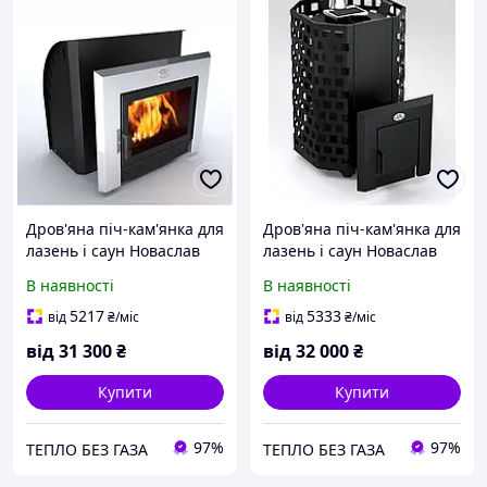
Дров'яна піч-кам'янка для
Дров'яна піч-кам'янка для
лазень і саун Новаслав
лазень і саун Новаслав
Каскад ПКС-02 Г
Гейзер ПКС-01
В наявності
В наявності
5217
5333
від
₴
/міс
від
₴
/міс
від
31 300
₴
від
32 000
₴
Купити
Купити
97%
97%
ТЕПЛО БЕЗ ГАЗА
ТЕПЛО БЕЗ ГАЗА