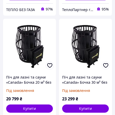
97%
95%
ТЕПЛО БЕЗ ГАЗА
ТеплоПартнер група компаній
Піч для лазні та сауни
Піч для лазні та сауни
«Canada» Бочка 20 м³ без
«Canada» Бочка 30 м³ без
виносу
виносу
Під замовлення
Під замовлення
20 799
₴
23 299
₴
Купити
Купити