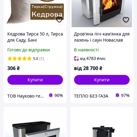
Кедрова Тирса 50 л, Тирса
Дров'яна піч-кам'янка для
для Саду, Бані
лазень і саун Новаслав
Горизонталь ПКС-02 Г
Готово до відправки
В наявності
4783
5.0
(1)
від
₴
/міс
306
₴
від
28 700
₴
Купити
Купити
96%
97%
ТОВ Науково-технічний союз
ТЕПЛО БЕЗ ГАЗА