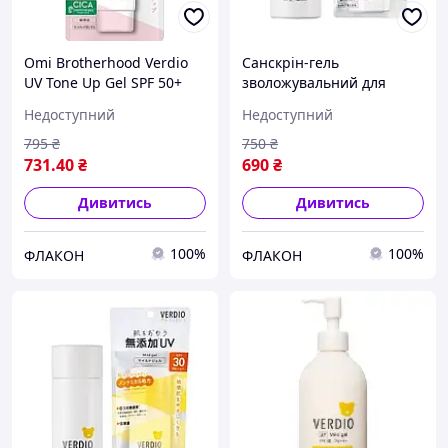
Omi Brotherhood Verdio
Санскрін-гель
UV Tone Up Gel SPF 50+
зволожувальний для
PA++++ Сонцезахисний
чутливої шкіри Omi
Недоступний
Недоступний
гель з функцією корекції
Brotherhood Verdio SPF50-
кольору шкіри
80 мл (Японія)
795
₴
750
₴
731
.40
₴
690
₴
Дивитись
Дивитись
100%
100%
ФЛАКОН
ФЛАКОН