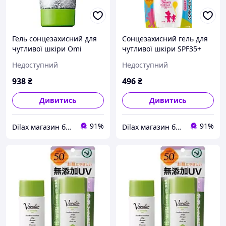
Гель сонцезахисний для
Сонцезахисний гель для
чутливої шкіри Omi
чутливої шкіри SPF35+
Brotherhood Verdio UV
Omi Sun Bears Mild Gel
Недоступний
Недоступний
Moisture Gel SPF 50+ 80 g
30ml (676821-2)
(862482)
938
₴
496
₴
Дивитись
Дивитись
91%
91%
Dilax магазин брендових дитячих іграшок та товарів для батьків.
Dilax магазин брендових дитячих іграшок та товарів для батьків.