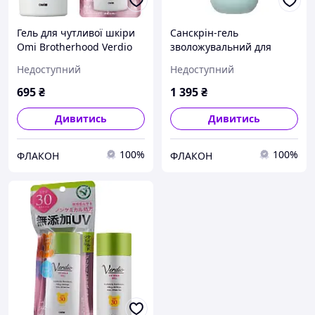
Гель для чутливої шкіри
Санскрін-гель
Omi Brotherhood Verdio
зволожувальний для
UV Mild Gel SPF 30 PA +++
чутливої шкіри Omi
Недоступний
Недоступний
80г (Японія)
Brotherhood Verdio SPF50-
220 г (Японія)
695
₴
1 395
₴
Дивитись
Дивитись
100%
100%
ФЛАКОН
ФЛАКОН