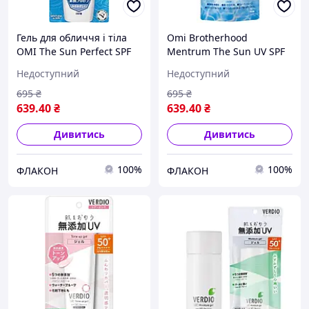
Гель для обличчя і тіла
Omi Brotherhood
OMI The Sun Perfect SPF
Mentrum The Sun UV SPF
50+ 100 мл (Японія)
50+ PA++++
Недоступний
Недоступний
Сонцезахисний гель для
обличчя
695
₴
695
₴
639
.40
₴
639
.40
₴
Дивитись
Дивитись
100%
100%
ФЛАКОН
ФЛАКОН