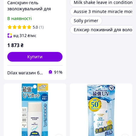
Milk shake leave in conditione
Санскрин-гель
зволожувальний для
Aussie 3 minute miracle moist
чутливої шкіри Omi
В наявності
Solly primer
Brotherhood Verdio
Moisture Gel SPF50 220g
5.0
(1)
Еліксир поживний для волосся 
(961110)
312
від
₴
/міс
1 873
₴
Купити
91%
Dilax магазин брендових дитячих іграшок та товарів для батьків.