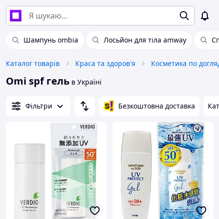
Шампунь ombia
Лосьйон для тіла amway
Сп
Каталог товарів
Краса та здоров'я
Косметика по догля
Omi spf гель
в Україні
Фільтри
Безкоштовна доставка
Кат