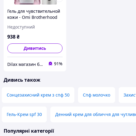
Гель для чувствительной
кожи - Omi Brotherhood
Verdio UV Mild Gel SPF 30
Недоступний
PA +++ 80ml (955600)
938
₴
Дивитись
91%
Dilax магазин брендових дитячих іграшок та товарів для батьків.
Дивись також
Сонцезахисний крем з спф 50
Спф молочко
Захис
Гель-Крем spf 30
Денний крем для обличчя для чутлив
Популярні категорії