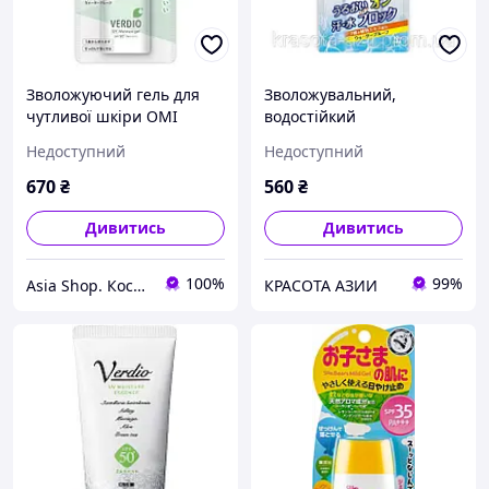
Зволожуючий гель для
Зволожувальний,
чутливої шкіри OMI
водостійкий
Verdio UV Moisture Gel SPF
сонцезахисний гель OMI
Недоступний
Недоступний
50, 80 мл
Japan Menturm the Sun
UV Protect Gel Waterproof
670
₴
560
₴
SPF50+ PA+++
Дивитись
Дивитись
100%
99%
Asia Shop. Косметика із Кореї, Японії та Тайланду
КРАСОТА АЗИИ