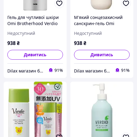
Гель для чутливої шкіри
М'який сонцезахисний
Omi Brotherhood Verdio
санскрин-гель Omi
UV Mild Gel SPF 30 PA +++
Brotherhood Verdio Uv
Недоступний
Недоступний
80ml (1016295-2)
Mild SPF30 80g (961109)
938
₴
938
₴
Дивитись
Дивитись
91%
91%
Dilax магазин брендових дитячих іграшок та товарів для батьків.
Dilax магазин брендових дитячих іграшок та товарів для батьків.