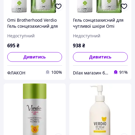
Omi Brotherhood Verdio
Гель сонцезахисний для
Гель сонцезахисний для
чутливої шкіри Omi
чутливої шкіри SPF 50+ 80
Brotherhood Verdio UV
Недоступний
Недоступний
г (Японія)
Moisture Gel SPF 50+ 80 g
(676823-2)
695
₴
938
₴
Дивитись
Дивитись
100%
91%
ФЛАКОН
Dilax магазин брендових дитячих іграшок та товарів для батьків.