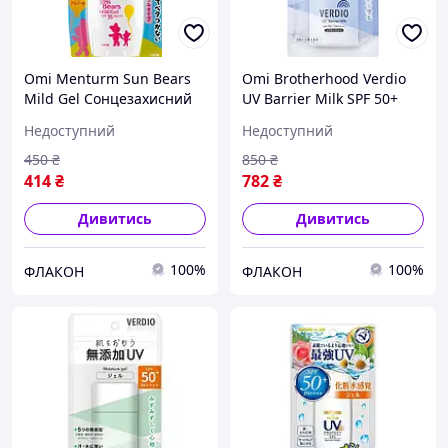
Omi Menturm Sun Bears
Omi Brotherhood Verdio
Mild Gel Сонцезахисний
UV Barrier Milk SPF 50+
гель для чутливої шкіри
PA++++ Сонцезахисне
Недоступний
Недоступний
SPF35+ 30 мл
молочко для обличчя
450
₴
850
₴
414
₴
782
₴
Дивитись
Дивитись
100%
100%
ФЛАКОН
ФЛАКОН