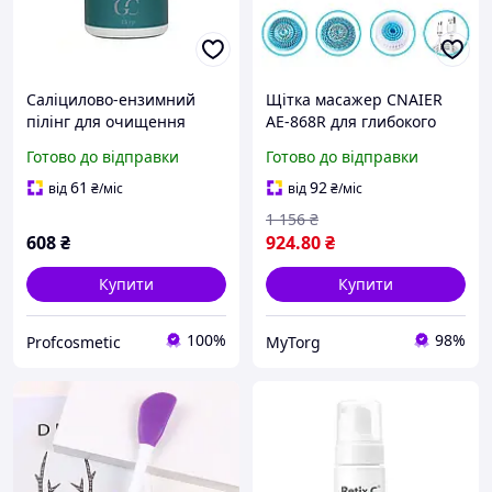
Саліцилово-ензимний
Щітка масажер CNAIER
пілінг для очищення
AE-868R для глибокого
шкіри обличчя Cure Skin
очищення шкіри обличчя
Готово до відправки
Готово до відправки
Acne Therapy 25 гр. з
з 3 насадками Білий
ніацимідом
61
92
від
₴
/міс
від
₴
/міс
1 156
₴
608
₴
924
.80
₴
Купити
Купити
100%
98%
Profcosmetic
MyTorg