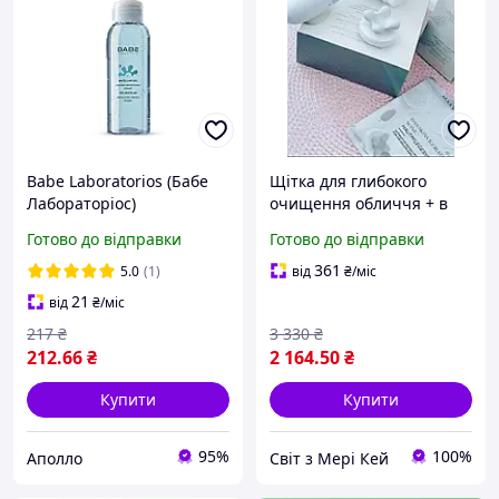
Babe Laboratorios (Бабе
Щітка для глибокого
Лабораторіос)
очищення обличчя + в
Міцелярний гель для
ПОДАРУНОК масажер
Готово до відправки
Готово до відправки
делікатного та глибокого
skinvigorate sonic mary
очищення обличчя Travel
kay
361
5.0
(1)
від
₴
/міс
Size 90 мл
21
від
₴
/міс
217
₴
3 330
₴
212
.66
₴
2 164
.50
₴
Купити
Купити
95%
100%
Аполло
Світ з Мері Кей