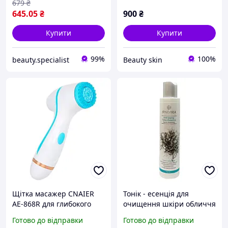
679
₴
645
.05
₴
900
₴
Купити
Купити
99%
100%
beauty.specialist
Beauty skin
Щітка масажер CNAIER
Тонік - есенція для
AE-868R для глибокого
очищення шкіри обличчя
очищення шкіри обличчя
з гіалуроновою кислотою,
Готово до відправки
Готово до відправки
з 3 насадками Білий
морським колагеном та