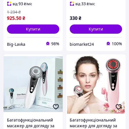
коензимом Q10 100
93
33
від
₴
/міс
від
₴
/міс
мл.«Рослина Карпат»
1 234
₴
925
.50
₴
330
₴
Купити
Купити
98%
100%
Big-Lavka
biomarket24
Багатофункціональний
Багатофункціональний
масажер для догляду за
масажер для догляду за