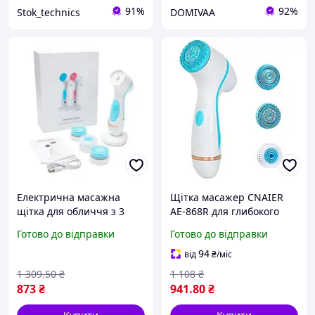
91%
92%
Stok_technics
DOMIVAА
Електрична масажна
Щітка масажер CNAIER
щітка для обличчя з 3
AE-868R для глибокого
насадками для глибокого
очищення шкіри обличчя
Готово до відправки
Готово до відправки
очищення та масажу
з 3 насадками Білий
шкіри FLAME
94
від
₴
/міс
1 309
.50
₴
1 108
₴
873
₴
941
.80
₴