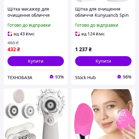
Щітка масажер для
Щітка для очищення
очищення обличчя
обличчя Kunyuancb Spin
CNAIER AE-868,
Facial Brush AE-868
Готово до відправки
Готово до відправки
силіконова,
Електрична щітка для
водонепроникна IPX6,
очищення обличчя 3 в 1
43
124
від
₴
/міс
від
₴
/міс
біла, USB акумулятор
480
₴
432
₴
1 237
₴
Купити
Купити
93%
98%
ТЕХНОБАЗА
Stock Hub