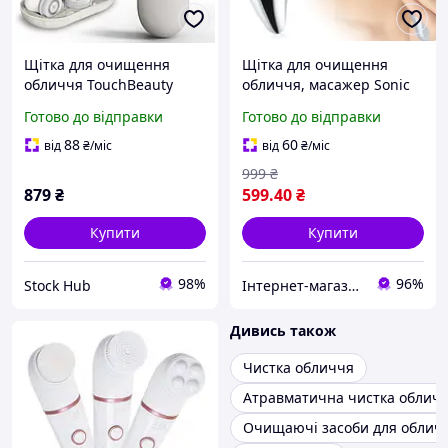
Щітка для очищення
Щітка для очищення
обличчя TouchBeauty
обличчя, масажер Sonic
Rotary Facial Cleanser Set
Facial Brush
Готово до відправки
Готово до відправки
TB-14838 Апарат для
глибокого очищення пор
88
60
від
₴
/міс
від
₴
/міс
обличчя
999
₴
879
₴
599
.40
₴
Купити
Купити
98%
96%
Stock Hub
Інтернет-магазин "Uniqum Style". Створи свій унікальний стиль!
Дивись також
Чистка обличчя
Атравматична чистка облич
Очищаючі засоби для облич