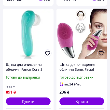
Щітка для очищення
Щітка для очищення
обличчя Fancii Cora 3
обличчя Sonic Facial
Brush
Готово до відправки
Готово до відправки
24
від
₴
/міс
990
₴
891
₴
236
₴
Купити
Купити