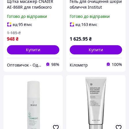
Щітка масажер CNAIER
Гель для очищення шкіри
AE-868R для глибокого
обличчя Institut
очищення шкіри обличчя
Esthederm Osmoclean
Готово до відправки
Готово до відправки
з 3 насадками Білий Хіт
Pure Cleansing Gel
продажу!
95
163
від
₴
/міс
від
₴
/міс
1 185
₴
948
₴
1 625
.95
₴
Купити
Купити
98%
100%
Оптовичок - Одеса
Кілометр