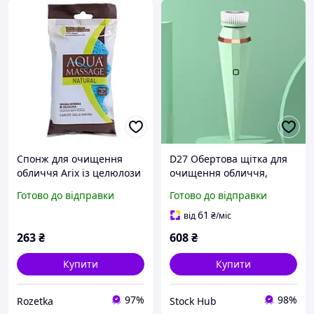
Спонж для очищення
D27 Обертова щітка для
обличчя Arix із целюлози
очищення обличчя,
1 шт (8008990001320)
бездротова щітка для
Готово до відправки
Готово до відправки
масажу обличчя 380
мА·год
61
від
₴
/міс
263
₴
608
₴
Купити
Купити
97%
98%
Rozetka
Stock Hub