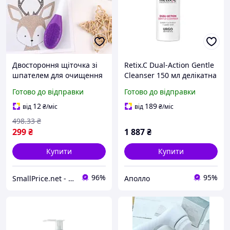
Двостороння щіточка зі
Retix.C Dual-Action Gentle
шпателем для очищення
Cleanser 150 мл делікатна
та масажу обличчя
пінка для очищення
Готово до відправки
Готово до відправки
SlyfSkin, фіолетова, 2
обличчя з ектоїном, α-
штуки
глюканом і молочною
12
189
від
₴
/міс
від
₴
/міс
кислотою
498
.33
₴
299
₴
1 887
₴
Купити
Купити
96%
95%
SmallPrice.net - магазин товарів для дому та аксессуарів
Аполло