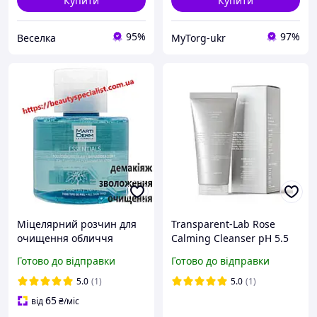
Купити
Купити
95%
97%
Веселка
MyTorg-ukr
Міцелярний розчин для
Transparent-Lab Rose
очищення обличчя
Calming Cleanser pH 5.5
MartiDerm Essentials
Ніжний гель для
Готово до відправки
Готово до відправки
Micellar Solution Cleanser
очищення для обличчя
3in1
5.0
(1)
5.0
(1)
65
від
₴
/міс