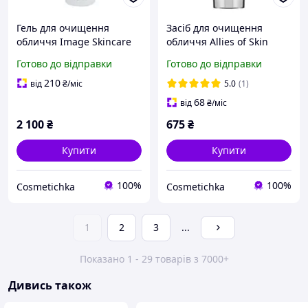
Гель для очищення
Засіб для очищення
обличчя Image Skincare
обличчя Allies of Skin
Ormedic Balancing Facial
Molecular Silk Amino
Готово до відправки
Готово до відправки
Cleanser
Hydrating Cleanser, 25 мл
210
від
₴
/міс
5.0
(1)
68
від
₴
/міс
2 100
₴
675
₴
Купити
Купити
100%
100%
Cosmetichka
Cosmetichka
1
2
3
...
Показано 1 - 29 товарів з 7000+
Дивись також