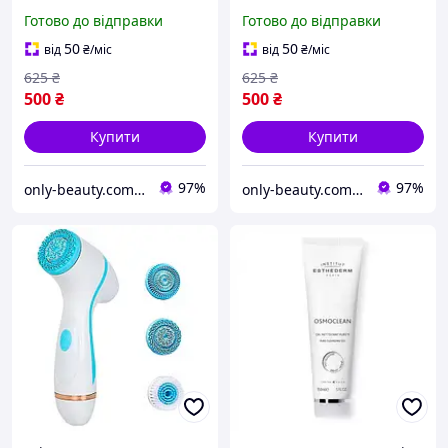
шкірою обличчя
шкірою обличчя
Готово до відправки
Готово до відправки
Електричний пристрій
Електричний пристрій
для масажу обличчя
для масажу обличчя
50
50
від
₴
/міс
від
₴
/міс
Очищення обличчя
Очищення обличчя
625
₴
625
₴
Омолодження
Омолодження
500
₴
500
₴
Купити
Купити
97%
97%
only-beauty.com.ua
only-beauty.com.ua