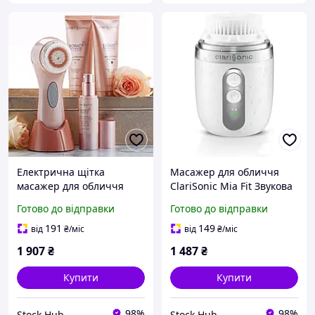
Електрична щітка
Масажер для обличчя
масажер для обличчя
ClariSonic Mia Fit Звукова
ClariSonic Sonic Radiance
щітка для очищення
Готово до відправки
Готово до відправки
Набір для очищення
шкіри обличчя з гелем,
шкіри обличчя з пілінгом
що освітлює
191
149
від
₴
/міс
від
₴
/міс
1 907
₴
1 487
₴
Купити
Купити
98%
98%
Stock Hub
Stock Hub