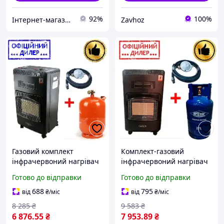
92%
100%
Інтернет-магазин "Все для тебе"
Zavhoz
Газовий комплект
Комплект-газовий
інфрачервоний нагрівач
інфрачервоний нагрівач
Super YLP GAZ KH10 Turbo
Super INT GAZ KH10 Turbo
Готово до відправки
Готово до відправки
+ побутовий балон 12 л +
+ побутовий балон 27 л +
редуктор + шланг 2 м
редуктор + шланг 2 м
688
795
від
₴
/міс
від
₴
/міс
8 285
₴
9 583
₴
6 876
.55
₴
7 953
.89
₴