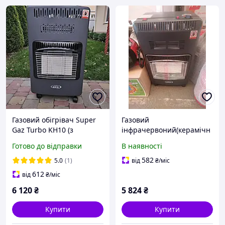
Газовий обігрівач Super
Газовий
Gaz Turbo KH10 (з
інфрачервоний(керамічн
вентилятором)
ий) обігрівач Super Gaz
Готово до відправки
В наявності
KH10
582
5.0
(1)
від
₴
/міс
612
від
₴
/міс
6 120
₴
5 824
₴
Купити
Купити