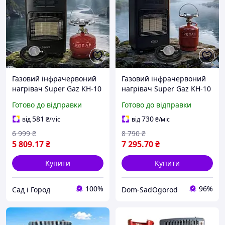
Газовий інфрачервоний
Газовий інфрачервоний
нагрівач Super Gaz KH-10
нагрівач Super Gaz KH-10
+ балон 5 л і шланг з
+ балон 8л і шланг з
Готово до відправки
Готово до відправки
редуктором Туреччина
редуктором Туреччина
581
730
від
₴
/міс
від
₴
/міс
6 999
₴
8 790
₴
5 809
.17
₴
7 295
.70
₴
Купити
Купити
100%
96%
Сад і Город
Dom-SadOgorod