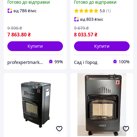
Готово до відправки
Готово до відправки
+ побутовий балон 27 л +
редуктор + шланг 2 м
786
від
₴
/міс
5.0
(1)
803
від
₴
/міс
9 590
₴
9 679
₴
7 863
.80
₴
8 033
.57
₴
Купити
Купити
99%
100%
profexpertmarket.com.ua
Сад і Город