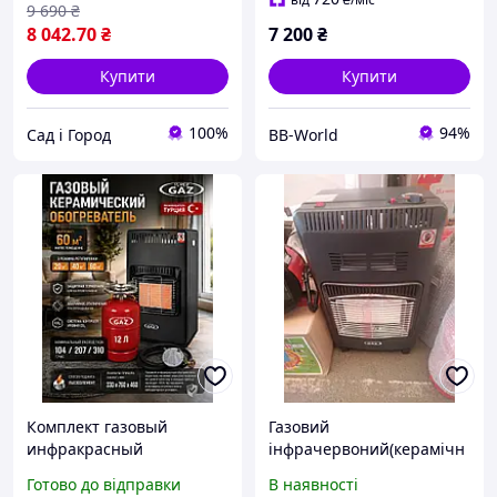
9 690
₴
8 042
.70
₴
7 200
₴
Купити
Купити
100%
94%
Сад і Город
BB-World
Комплект газовый
Газовий
инфракрасный
інфрачервоний(керамічн
обогреватель Super Gaz
ий) обігрівач Super Gaz
Готово до відправки
В наявності
KH-10 4,5 кВт, баллон 12л
KH10