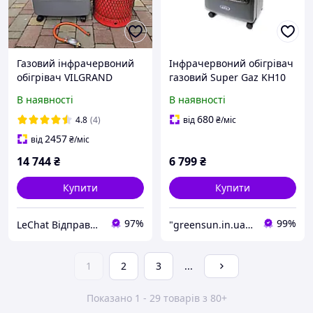
Газовий інфрачервоний
Інфрачервоний обігрівач
обігрівач VILGRAND
газовий Super Gaz KH10
VGH421 + балон 27л,
760х460х330 мм Газовий
В наявності
В наявності
редуктор, шланг
обігрівач з вентилятором
ІЧ обігрівач для теплиці
680
4.8
(4)
від
₴
/міс
2457
від
₴
/міс
14 744
₴
6 799
₴
Купити
Купити
97%
99%
LeChat Відправка від 1 до 5 днів! На деякі товари може бути передплата!
"greensun.in.ua": Товари для облаштування дому та присадибної ділянки!
1
2
3
...
Показано 1 - 29 товарів з 80+