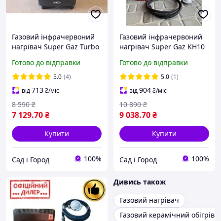
Газовий інфрачервоний
Газовий інфрачервоний
нагрівач Super Gaz Turbo
нагрівач Super Gaz KH10
KH10 з вентилятором
Turbo + балон 27 л +
Готово до відправки
Готово до відправки
2021
редуктор
5.0
(4)
5.0
(1)
713
904
від
₴
/міс
від
₴
/міс
8 590
₴
10 890
₴
7 129
.70
₴
9 038
.70
₴
Купити
Купити
100%
100%
Сад і Город
Сад і Город
Дивись також
Газовий нагрівач
Газовий керамічний обігріва