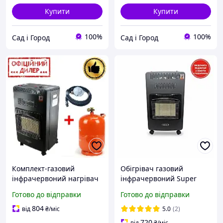
Купити
Купити
100%
100%
Сад і Город
Сад і Город
Комплект-газовий
Обігрівач газовий
інфрачервоний нагрівач
інфрачервоний Super
Super INT GAZ KH10 Turbo
GAZ KH 10 4.5 кВт+
Готово до відправки
Готово до відправки
+ побутовий балон 27 л +
Комплект підключення у
редуктор + шланг 2 м
ПОДАРУНОК
804
від
₴
/міс
5.0
(2)
720
від
₴
/міс