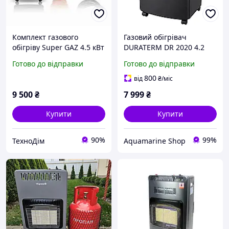
Комплект газового
Газовий обігрівач
обігріву Super GAZ 4.5 кВт
DURATERM DR 2020 4.2
KH 10 TURBOз балоном 12
кВт
Готово до відправки
Готово до відправки
л ( Даруємо комплект
підключення у
800
від
₴
/міс
ПОДАРУНОК )
9 500
₴
7 999
₴
Купити
Купити
90%
99%
ТехноДім
Aquamarine Shop