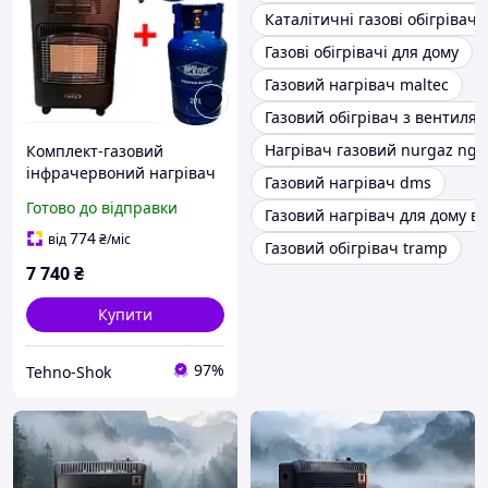
Каталітичні газові обігрівачі
Газові обігрівачі для дому
Газовий нагрівач maltec
Газовий обігрівач з вентиля
Нагрівач газовий nurgaz ng 
Комплект-газовий
інфрачервоний нагрівач
Газовий нагрівач dms
Super TSH GAZ KH10
Готово до відправки
Газовий нагрівач для дому ві
Turbo + побутовий балон
27 л + редуктор + шланг 2
774
від
₴
/міс
Газовий обігрівач tramp
м
7 740
₴
Купити
97%
Tehno-Shok