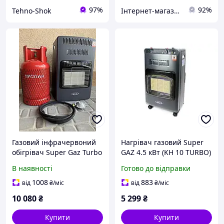
97%
92%
Tehno-Shok
Інтернет-магазин "Все для тебе"
Газовий інфрачервоний
Нагрівач газовий Super
обігрівач Super Gaz Turbo
GAZ 4.5 кВт (KH 10 TURBO)
KH10 (з вентилятором) з
В наявності
Готово до відправки
балоном(27 л),
редуктором та шлангом
1008
883
від
₴
/міс
від
₴
/міс
10 080
₴
5 299
₴
Купити
Купити