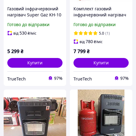
Газовий інфрачервоний
Комплект газовий
нагрівач Super Gaz KH-10
інфрачервоний нагрівач
4500 Вт, 3 режими
4500 Вт Super Gaz KH-10 +
Готово до відправки
Готово до відправки
роботи, керамічна
балон 27 літрів +
панель
редуктор + шланг
530
від
₴
/міс
5.0
(1)
780
від
₴
/міс
5 299
₴
7 799
₴
Купити
Купити
97%
97%
TrueTech
TrueTech