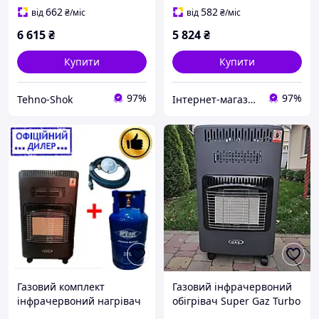
+ редуктор + шланг
662
582
від
₴
/міс
від
₴
/міс
Туреччина
6 615
₴
5 824
₴
Купити
Купити
97%
97%
Tehno-Shok
Інтернет-магазин "Топ Маркет2014"
Газовий комплект
Газовий інфрачервоний
інфрачервоний нагрівач
обігрівач Super Gaz Turbo
Super YLP GAZ KH10 Turbo
KH10 (з вентилятором)