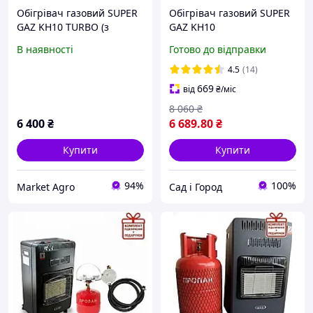
Обігрівач газовий SUPER
Обігрівач газовий SUPER
GAZ KH10 TURBO (з
GAZ KH10
вентилятором)
В наявності
Готово до відправки
4.5
(14)
669
від
₴
/міс
8 060
₴
6 400
₴
6 689
.80
₴
Купити
Купити
94%
100%
Market Agro
Сад і Город