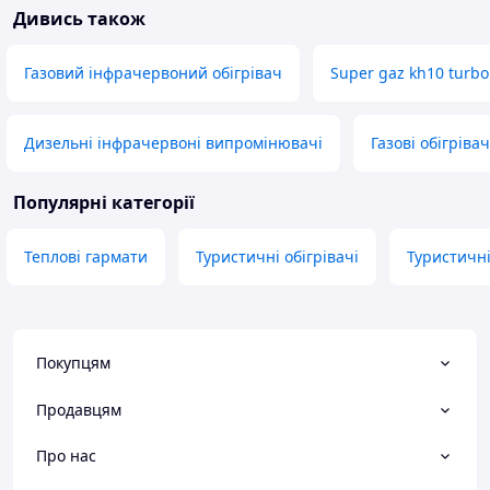
Дивись також
Газовий інфрачервоний обігрівач
Super gaz kh10 turbo
Дизельні інфрачервоні випромінювачі
Газові обігрівач
Популярні категорії
Теплові гармати
Туристичні обігрівачі
Туристичн
Покупцям
Продавцям
Про нас