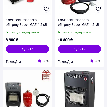
Комплект газового
Комплект газового
обігріву Super GAZ 4.5 кВт
обігріву Super GAZ 4.5 кВт
KH 10 TURBO з балоном 8
KH 10 TURBO з балоном
Готово до відправки
Готово до відправки
л ( Даруємо комплект
27 л ( Даруємо комплект
підключення у
підключення у
8 900
₴
10 800
₴
ПОДАРУНОК )
ПОДАРУНОК )
Купити
Купити
90%
90%
ТехноДім
ТехноДім