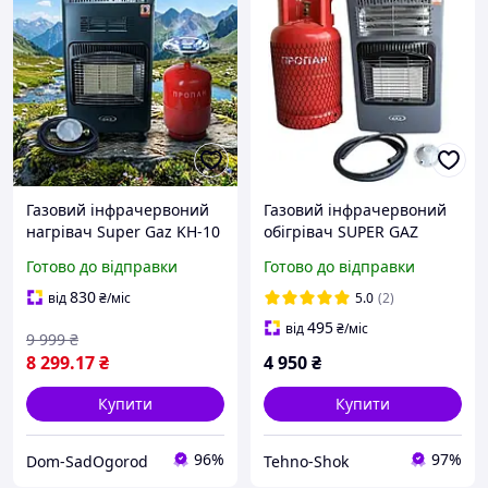
Газовий інфрачервоний
Газовий інфрачервоний
нагрівач Super Gaz KH-10
обігрівач SUPER GAZ
+ балон 15л і шланг з
KH10E Turbo + балон
Готово до відправки
Готово до відправки
редуктором Туреччина
пропан 27 л
830
від
₴
/міс
5.0
(2)
495
від
₴
/міс
9 999
₴
8 299
.17
₴
4 950
₴
Купити
Купити
96%
97%
Dom-SadOgorod
Tehno-Shok