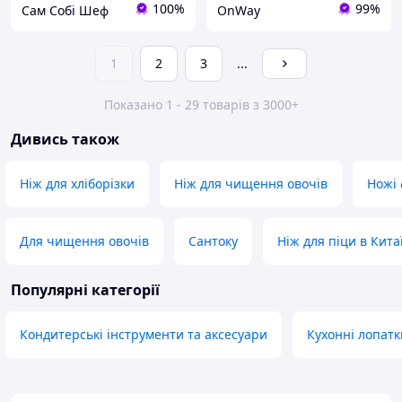
100%
99%
Сам Собі Шеф
OnWay
1
2
3
...
Показано 1 - 29 товарів з 3000+
Дивись також
Ніж для хліборізки
Ніж для чищення овочів
Ножі 
Для чищення овочів
Сантоку
Ніж для піци в Кита
Популярні категорії
Кондитерські інструменти та аксесуари
Кухонні лопатк