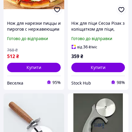
Нож для нарезки пиццы и
Ніж для піци Cecoa Різак з
пирогов с нержавеющим
коліщатком для піци,
лезвием 100 мм и
Інструмент для
Готово до відправки
Готово до відправки
эргономичной ручкой
нарізування піци
FLAME
36
від
₴
/міс
768
₴
512
₴
359
₴
Купити
Купити
95%
98%
Веселка
Stock Hub