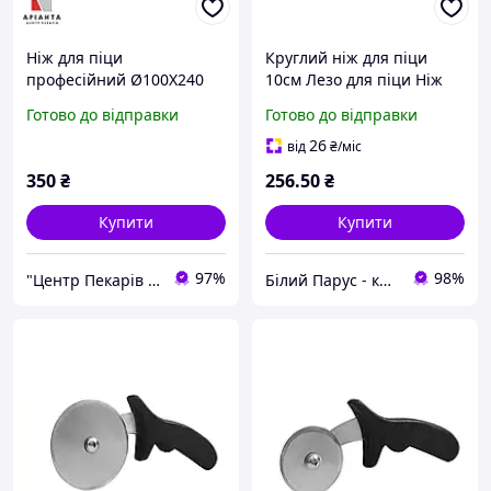
Ніж для піци
Круглий ніж для піци
професійний Ø100X240
10см Лезо для піци Ніж
мм
для піци нержавіючий
Готово до відправки
Готово до відправки
Круглий ніж для піци
чорний
26
від
₴
/міс
350
₴
256
.50
₴
Купити
Купити
97%
98%
"Центр Пекарів "АРІАНТА" ТзОВ
Білий Парус - комплексне обслуговування в сегменті HoReCa та B2B