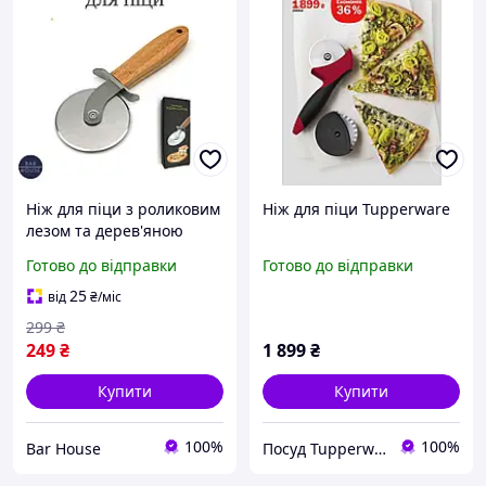
Ніж для піци з роликовим
Ніж для піци Tupperware
лезом та дерев'яною
ручкою | Різак для піци з
Готово до відправки
Готово до відправки
нержавіючої сталі,
круглий кухонний ніж для
25
від
₴
/міс
нарізання піци
299
₴
249
₴
1 899
₴
Купити
Купити
100%
100%
Bar House
Посуд Tupperware