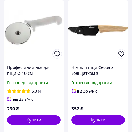
Професійний ніж для
Ніж для піци Cecoa з
піци Ø 10 см
коліщатком з
нержавіючої сталі ручка
Готово до відправки
Готово до відправки
з акації елегантний
дизайн 24 см
36
5.0
(4)
від
₴
/міс
23
від
₴
/міс
230
₴
357
₴
Купити
Купити