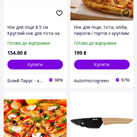
Ніж для піци 8.5 см
Ніж для піци, тіста, хліба,
Круглий ніж для тіста на
пирогів і тортів з круглим
піцу Ніж для піци
колесом із нержавіючої
Готово до відправки
Готово до відправки
нержавіючий Круглий
сталі
ніж для піци
154
.80
₴
199
₴
Купити
Купити
98%
97%
Білий Парус - комплексне обслуговування в сегменті HoReCa та B2B
Auto/microgreen