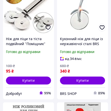
Ніж для піци та тіста
Кухонний ніж для піци із
подвійний "Поміщник"
нержавіючої сталі BRS
Готово до відправки
Готово до відправки
34
від
₴
/міс
100
₴
680
₴
95
₴
340
₴
Купити
Купити
99%
89%
Добробут
BRS SHOP