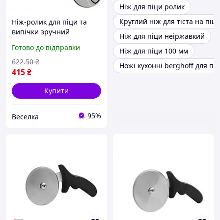
Ніж для піци ролик
Круглий ніж для тіста на піцу
Ніж-ролик для піци та
випічки зручний
Ніж для піци неіржавкий
аксесуар для нарізки
Готово до відправки
Ніж для піци 100 мм
рівних шматочків. SPICY
622
.50
₴
Ножі кухонні berghoff для пі
415
₴
Купити
95%
Веселка