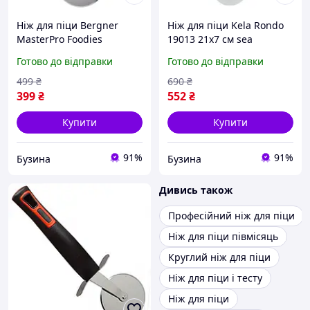
Ніж для піци Bergner
Ніж для піци Kela Rondo
MasterPro Foodies
19013 21х7 см sea
collection 26.5x9 см BGMP-
Готово до відправки
Готово до відправки
4853 newyork
499
₴
690
₴
399
₴
552
₴
Купити
Купити
91%
91%
Бузина
Бузина
Дивись також
Професійний ніж для піци
Ніж для піци півмісяць
Круглий ніж для піци
Ніж для піци і тесту
Ніж для піци