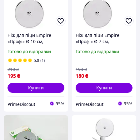
Ніж для піци Empire
Ніж для піци Empire
«Профі» Ø 10 см,
«Профі» Ø 7 см,
професійна піцерізка з
компактна піцерізка з
Готово до відправки
Готово до відправки
нержавіючої сталі,
нержавіючої сталі,
довжина 23 см
довжина 21 см
5.0
(1)
210
₴
193
₴
195
₴
180
₴
Купити
Купити
95%
95%
PrimeDiscout
PrimeDiscout