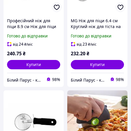
Професійний ніж для
MG Ніж для піци 6.4 см
піци 8.9 см Ніж для піци
Круглий ніж для тіста на
хороший Круглий ніж для
піцу Ніж для піци
Готово до відправки
Готово до відправки
піци Ніж для піци Ніж для
нержавіючий Круглий
піци нержавіючий
ніж для піци
24
23
від
₴
/міс
від
₴
/міс
240
.75
₴
232
.20
₴
Купити
Купити
98%
98%
Білий Парус - комплексне обслуговування в сегменті HoReCa та B2B
Білий Парус - комплексне обслуговування в сегменті HoReCa та B2B