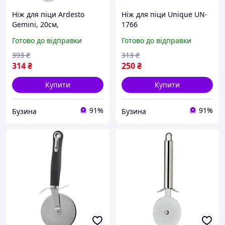
Ніж для піци Ardesto
Ніж для піци Unique UN-
Gemini, 20см,
1766
нержавіюча сталь,
Готово до відправки
Готово до відправки
пластик, сіро-коричневий
(AR2158PG)
393
₴
313
₴
314
₴
250
₴
Купити
Купити
91%
91%
Бузина
Бузина