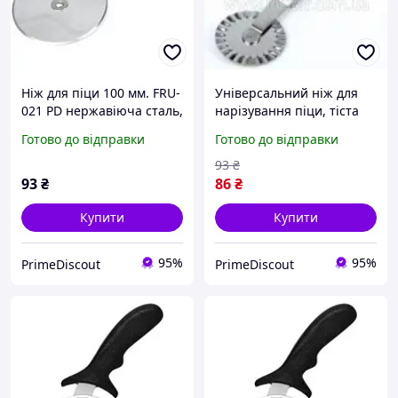
Ніж для піци 100 мм. FRU-
Універсальний ніж для
021 PD нержавіюча сталь,
нарізування піци, тіста
легко ріже піцу, тісто,
FRU-351 PD
Готово до відправки
Готово до відправки
пироги
93
₴
93
₴
86
₴
Купити
Купити
95%
95%
PrimeDiscout
PrimeDiscout