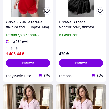
Легка нічна батальна
Піжама "Атлас з
піжама топ + шорти, Мод
мереживом", піжама
575
шортики та майка,
Готово до відправки
В наявності
атласна піжамка ,пімажа
з мякими
234
від
₴
/міс
чашечками,атласна
1 464
₴
нічна піжама
1 405
.44
₴
430
₴
Купити
Купити
97%
95%
LadysStyle-Інтернет магазин жіночого одягу
Lemons