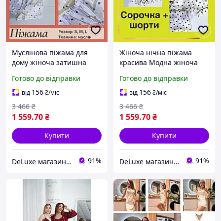
Муслінова піжама для
Жіноча нічна піжама
дому жіноча затишна
красива Модна жіноча
Нічна піжами бавовна
піжама з мусліну якісна
Готово до відправки
Готово до відправки
Червона жіноча піжама
ніжна м'яка піжама
для дому стильна
бавовна
156
156
від
₴
/міс
від
₴
/міс
3 466
₴
3 466
₴
1 559
.70
₴
1 559
.70
₴
Купити
Купити
91%
91%
DeLuxe магазин текстилю
DeLuxe магазин текстилю