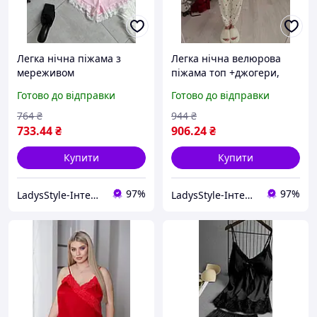
Легка нічна піжама з
Легка нічна велюрова
мереживом
піжама топ +джогери,
футболка+шорти, Мод 757
Мод 750
Готово до відправки
Готово до відправки
764
₴
944
₴
733
.44
₴
906
.24
₴
Купити
Купити
97%
97%
LadysStyle-Інтернет магазин жіночого одягу
LadysStyle-Інтернет магазин жіночого одягу