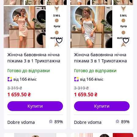
Жіноча бавовняна нічна
Жіноча бавовняна нічна
піжама 3 в 1 Трикотажна
піжама 3 в 1 Трикотажна
піжама кулір із шортами
піжама кулір із шортами
Готово до відправки
Готово до відправки
та майкою нічна сорочка
та майкою нічна сорочка
для сну
для сну
166
166
від
₴
/міс
від
₴
/міс
3 319
₴
3 319
₴
1 659
.50
₴
1 659
.50
₴
Купити
Купити
89%
89%
Dobre vdoma
Dobre vdoma