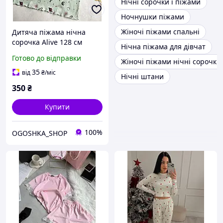
Нічні сорочки і піжами
Ночнушки піжами
Жіночі піжами спальні
Дитяча піжама нічна
сорочка Alive 128 см
Нічна піжама для дівчат
м'ятна 824295
Готово до відправки
Жіночі піжами нічні сорочки
35
від
₴
/міс
Нічні штани
350
₴
Купити
100%
OGOSHKA_SHOP