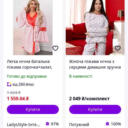
Легка нічна батальна
Жіноча піжама нічна з
піжама сорочка+халат,
серцями домашня зручна
Мод 573
світло сіра трикотажна 48
Готово до відправки
В наявності
260
від
₴
/міс
1 624
₴
1 559
.04
₴
2 049
₴/комплект
Купити
Купити
97%
100%
LadysStyle-Інтернет магазин жіночого одягу
Потужний