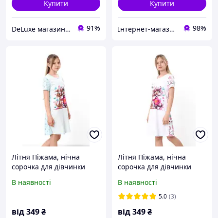
Купити
Купити
91%
98%
DeLuxe магазин текстилю
Інтернет-магазин дитячого одягу "Дітки-цукерочки"
Літня Піжама, нічна
Літня Піжама, нічна
сорочка для дівчинки
сорочка для дівчинки
підліткова, кулір, 100%
підліткова, кулір, 100%
В наявності
В наявності
бавовна, 134см, 140см,
бавовна, 134см, 140см,
146см, 152см, 158 см,
146см, 152см, 158 см,
5.0
(3)
164см, 170см
164см, 170см
від
349
₴
від
349
₴