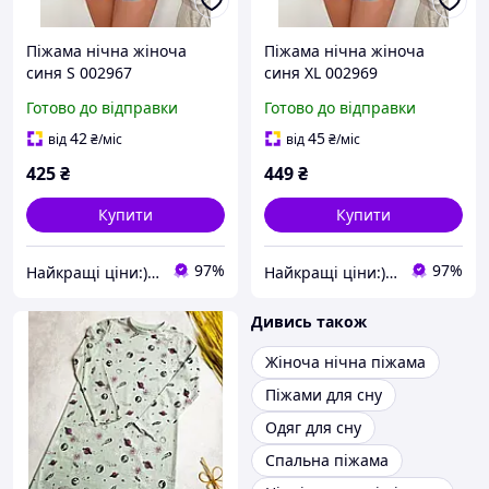
Піжама нічна жіноча
Піжама нічна жіноча
синя S 002967
синя XL 002969
Готово до відправки
Готово до відправки
42
45
від
₴
/міс
від
₴
/міс
425
₴
449
₴
Купити
Купити
97%
97%
Найкращі ціни:) Lightssshop
Найкращі ціни:) Lightssshop
Дивись також
Жіноча нічна піжама
Піжами для сну
Одяг для сну
Спальна піжама