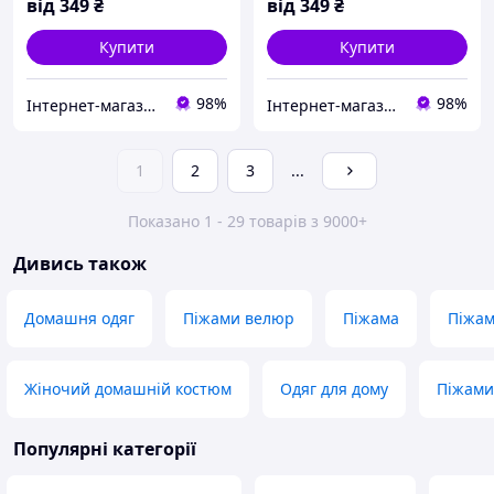
від
349
₴
від
349
₴
Купити
Купити
98%
98%
Інтернет-магазин дитячого одягу "Дітки-цукерочки"
Інтернет-магазин дитячого одягу "Дітки-цукерочки"
1
2
3
...
Показано 1 - 29 товарів з 9000+
Дивись також
Домашня одяг
Піжами велюр
Піжама
Піжам
Жіночий домашній костюм
Одяг для дому
Піжами 
Популярні категорії