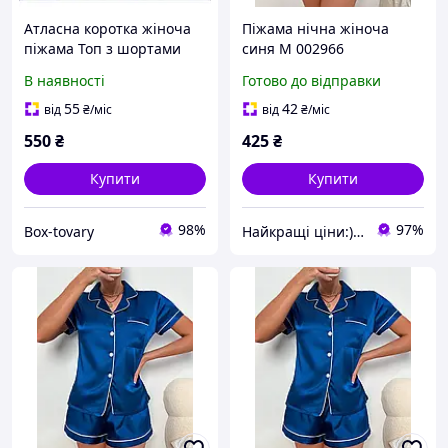
Атласна коротка жіноча
Піжама нічна жіноча
піжама Топ з шортами
синя M 002966
"Поліція". Легка, нічна,
В наявності
Готово до відправки
літня піжама для дому
55
42
від
₴
/міс
від
₴
/міс
550
₴
425
₴
Купити
Купити
98%
97%
Box-tovary
Найкращі ціни:) Lightssshop