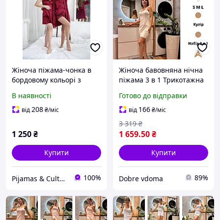
Жіноча піжама-чонка в
Жіноча бавовняна нічна
бордовому кольорі з
піжама 3 в 1 Трикотажна
мармурового велюру:
піжама кулір із шортами
В наявності
Готово до відправки
нічна сорочка, піжама
та майкою нічна сорочка
майка та шорти, халат
для сну
208
166
від
₴
/міс
від
₴
/міс
3 319
₴
1 250
₴
1 659
.50
₴
Купити
Купити
100%
89%
Pijamas & Culture
Dobre vdoma