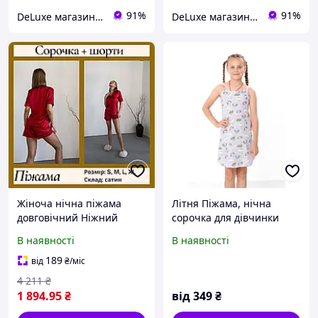
91%
91%
DeLuxe магазин текстилю
DeLuxe магазин текстилю
Жіноча нічна піжама
Літня Піжама, нічна
довговічний Ніжний
сорочка для дівчинки
костюм для сну міцний
підліткова, кулір, 100%
В наявності
В наявності
Нічний костюм жіночі
бавовна, 134см, 140см,
піжами домашні
146см, 152см, 158 см,
189
від
₴
/міс
164см, 170см
4 211
₴
1 894
.95
₴
від
349
₴