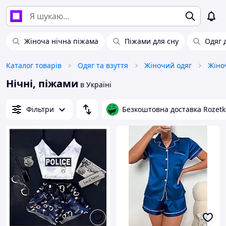
Жіноча нічна піжама
Піжами для сну
Одяг 
Каталог товарів
Одяг та взуття
Жіночий одяг
Жіно
Нічні, піжами
в Україні
Фільтри
Безкоштовна доставка Rozetk