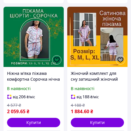
Ніжна м'яка піжама
Жіночий комплект для
комфортна Сорочка нічна
сну затишний жіночий
з шортиками міцна
нічний і хатній одяг
В наявності
В наявності
Красива піжама набір
ніжний KomПЛЕКТ
Нічні піжами
ПІЖАМИ Нічні піжами
206
188
від
₴
/міс
від
₴
/міс
4 577
₴
4 188
₴
2 059
.65
₴
1 884
.60
₴
Купити
Купити