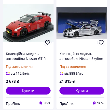
Колекційна модель
Колекційна модель
автомобіля Nissan GT-R
автомобіля Nissan Skyline
R35 NISMO (2021)
GT-R (R34) Nismo Z-tune
Під замовлення
Під замовлення
Whitebox WB124231 1:24
2005 AUTOart 77461 1:18
112
888
від
₴
/міс
від
₴
/міс
2 678
₴
21 315
₴
Купити
Купити
96%
96%
ПроЛінк
ПроЛінк