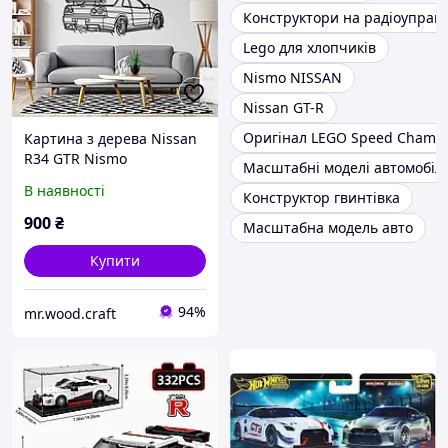
Конструктори на радіоуправл
Lego для хлопчиків
Nismo NISSAN
Nissan GT-R
Оригінал LEGO Speed Champ
Картина з дерева Nissan
R34 GTR Nismo
Масштабні моделі автомобілі
В наявності
Конструктор гвинтівка
900
₴
Масштабна модель авто
Купити
94%
mr.wood.craft