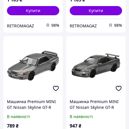
Купити
Купити
98%
98%
RETROMAGAZ
RETROMAGAZ
Машинка Premium MINI
Машинка Premium MINI
GT Nissan Skyline GT-R
GT Nissan Skyline GT-R
(NISMO BNR32 CRS
(R34) - Nismo BNR34 CRS
В наявності
В наявності
Version) 1:64 MGT01024
Version 1999 1:64
Grey
MGT01160 Grey
789
₴
947
₴