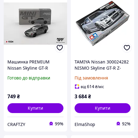
Машинка PREMIUM
TAMIYA Nissan 300024282
Nissan Skyline GT-R
NISMO Skyline GT-R Z-
NISMO BNR32 CRS Version
Tune (R34) модель
Готово до відправки
Під замовлення
Dark Metal Gray (1:64)
автомобіля набір 1:24
614
від
₴
/міс
749
₴
3 684
₴
Купити
Купити
99%
92%
CRAFTZY
ElmaShop