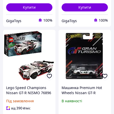
Купити
Купити
100%
100%
GigaToys
GigaToys
Lego Speed Champions
Машинка Premium Hot
Nissan GT-R NISMO 76896
Wheels Nissan GT-R
NISMO GT3 Gran Turismo
Під замовлення
В наявності
Pop Culture 1:64 HVJ34
White
390
від
₴
/міс