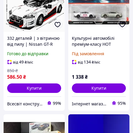
332 деталей | з вітриною
Культурні автомобілі
від пилу | Nissan GT-R
преміум-класу HOT
(R35) Nismo | Cумісний з
WHEELS, комплект із 2
Готово до відправки
Під замовлення
LEGO Speed | спорткар
моделей Nissan GT-R
автомобіль | Лего
NISMO GT3/Nissan GT-R
49
134
від
₴
/міс
від
₴
/міс
R35 JBL05
850
₴
586
.50
₴
1 338
₴
Купити
Купити
99%
95%
Всесвіт конструкторів
Інтернет магазин - Маркет