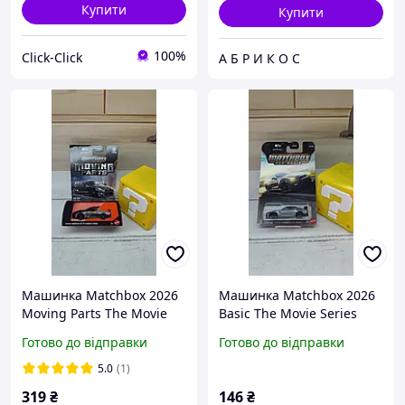
Купити
Купити
100%
Click-Click
А Б Р И К О С
Машинка Matchbox 2026
Машинка Matchbox 2026
Moving Parts The Movie
Basic The Movie Series
Series 2020 Nissan GT-R
2020 Nissan GT-R NISMO
Готово до відправки
Готово до відправки
Nismo (R35) JCN95
JNC91
5.0
(1)
319
₴
146
₴