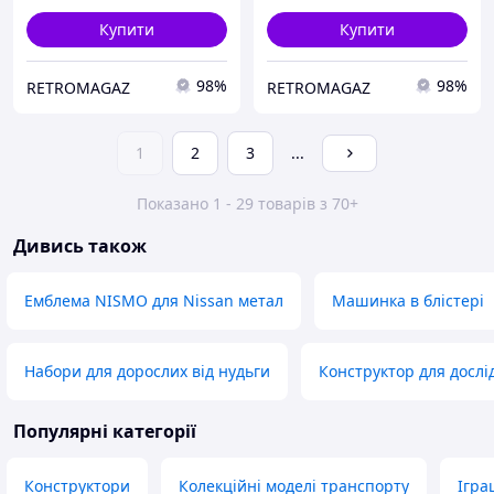
Купити
Купити
98%
98%
RETROMAGAZ
RETROMAGAZ
1
2
3
...
Показано 1 - 29 товарів з 70+
Дивись також
Емблема NISMO для Nissan метал
Машинка в блістері
Набори для дорослих від нудьги
Конструктор для дослі
Популярні категорії
Конструктори
Колекційні моделі транспорту
Ігра