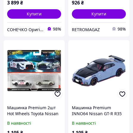
3 899
₴
926
₴
Купити
Купити
98%
98%
СОНЕЧКО Оригінальні дитячі іграшки
RETROMAGAZ
Машинка Premium 2шт
Машинка Premium
Hot Wheels Toyota Nissan
INNO64 Nissan GT-R R35
GT-R NISMO GT3 / Nissan
Nismo Special Edition 2022
В наявності
В наявності
GT-R (R35) 2-Packs 1:64
1:64 IN64-R35NSE Grey
JBL05 White
1 105
₴
1 105
₴