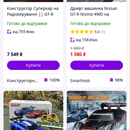
Конструктор Суперкар на
Дрифт машинка Nissan
Радіокеруванні || GT-R
GT-R Nismo 4WD на
Nismo 1:8 || 4098
радіокеруванні 28.5см
Готово до відправки
Готово до відправки
деталей
1:16. Машинка на пульті
радіоуправління, на
755
від
₴
/міс
5.0
(1)
акумуляторі
158
від
₴
/міс
1 880
₴
7 549
₴
1 580
₴
Купити
Купити
100%
98%
Конструкторний Вимір
SmartHub