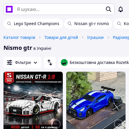
Lego Speed Champions
Nissan gt-r nismo
Ко
Каталог товарів
Товари для дітей
Іграшки
Радіоке
Nismo gtr
в Україні
Фільтри
Безкоштовна доставка Rozetk