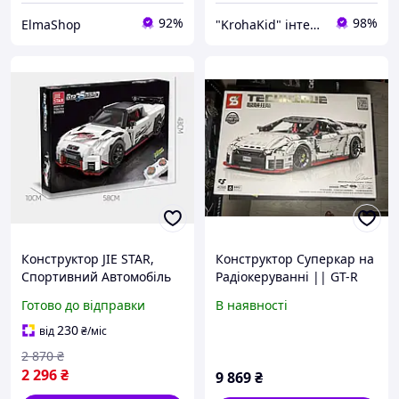
92%
98%
ElmaShop
"KrohaKid" інтернет-магазин дитячих товарів та іграшок
Конструктор JIE STAR,
Конструктор Суперкар на
Спортивний Автомобіль
Радіокеруванні || GT-R
GTR35 NISMO на
Nismo 1:8 || 4098
Готово до відправки
В наявності
Радіокеруванні, Набір
деталей
1184 Деталі
230
від
₴
/міс
2 870
₴
2 296
₴
9 869
₴