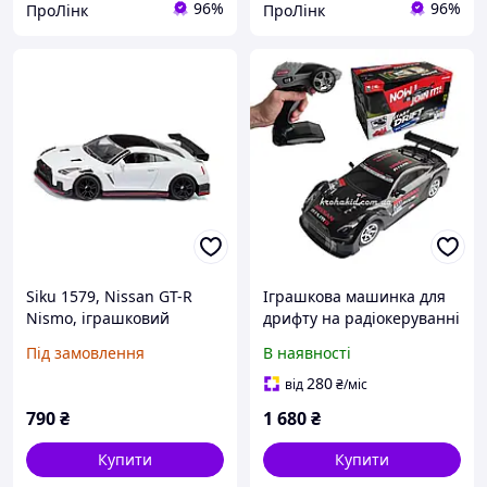
96%
96%
ПроЛінк
ПроЛінк
Siku 1579, Nissan GT-R
Іграшкова машинка для
Nismo, іграшковий
дрифту на радіокеруванні
автомобіль, метал,
Nissan GT-R nismo 4WD
Під замовлення
В наявності
пластик, чорний, білий, з
Ніссан ГТР на
гумовими шинами та
радіокеруванні дріфт
280
від
₴
/міс
спойлером
790
₴
1 680
₴
Купити
Купити