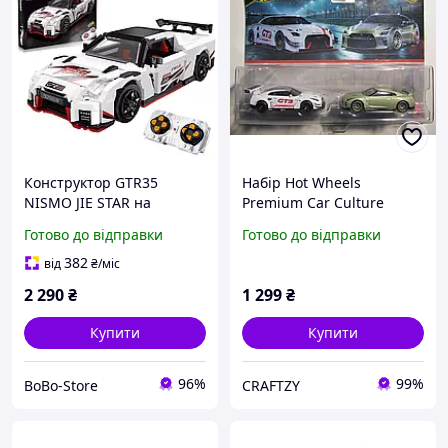
Конструктор GTR35
Набір Hot Wheels
NISMO JIE STAR на
Premium Car Culture
радіокеруванні 1184
NISSAN GT-R NISMO GT3 /
Готово до відправки
Готово до відправки
деталей, великий набір
NISSAN GT-R (R35) 2-
спортивний автомобіль
PACKS 1:64
382
від
₴
/міс
2 290
₴
1 299
₴
Купити
Купити
96%
99%
BoBo-Store
CRAFTZY