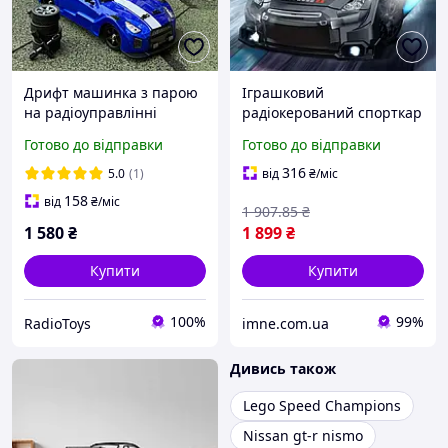
Дрифт машинка з парою
Іграшковий
на радіоуправлінні
радіокерований спорткар
Nissan GTR Nismo 1:16
Nissan GT-R Nismo GT500
Готово до відправки
Готово до відправки
4WD | Машинки для
Два комплекти шин для
дрифту на пульті | Дрифт
дрифтів із дитячою
316
5.0
(1)
від
₴
/міс
машина на
машинкою
158
від
₴
/міс
1 907
.85
₴
радіокеруванні
1 580
₴
1 899
₴
Купити
Купити
100%
99%
RadioToys
imne.com.ua
Дивись також
Lego Speed Champions
Nissan gt-r nismo