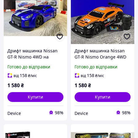
Дрифт машинка Nissan
Дрифт машинка Nissan
GT-R Nismo 4WD на
GT-R Nismo Orange 4WD
радіокеруванні 28.5см
на радіокеруванні 28.5см
Готово до відправки
Готово до відправки
1:16. Машинка на пульті
1:16. Машинка на пульті
радіоуправління, на
радіоуправління, на
158
158
від
₴
/міс
від
₴
/міс
акумуляторі
акумуляторі
1 580
₴
1 580
₴
Купити
Купити
98%
98%
Device
Device