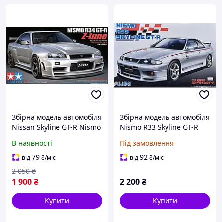
Збірна модель автомобіля
Збірна модель автомобіля
Nissan Skyline GT-R Nismo
Nismo R33 Skyline GT-R
R34 Z-Tune Tamiya 24282
(R33) Fujimi 038353 1:24
В наявності
Під замовлення
1:24
79
92
від
₴
/міс
від
₴
/міс
2 050
₴
1 900
₴
2 200
₴
Купити
Купити