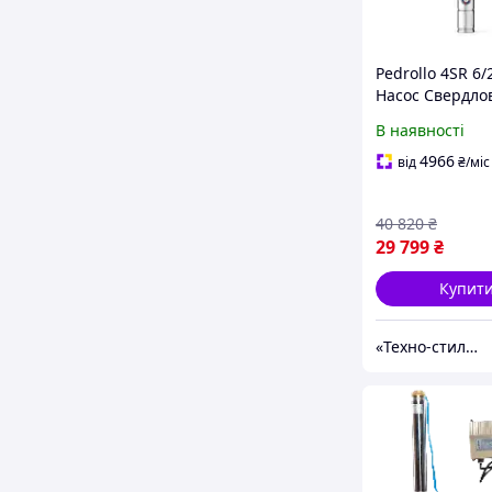
Pedrollo 4SR 6/2
Насос Свердл
(9.0 м³, 158 м, 3
В наявності
4966
від
₴
/міс
40 820
₴
29 799
₴
Купит
«Техно-стиль» - ПІДБІР, ПРОДАЖ ТА РЕМОНТ НАСОСНОГО ОБЛАДНАННЯ