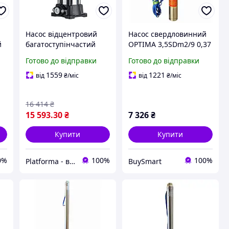
Насос відцентровий
Насос свердловинний
й
багатоступінчастий
OPTIMA 3,5SDm2/9 0,37
вертикальний LEO 3.0
кВт для подачі води з
Готово до відправки
Готово до відправки
1.5 кВт Hmax 105 м
свердловин з високою
Qmax 67 л/хв EVPm2-9
стійкістю до піску
1559
1221
від
₴
/міс
від
₴
/міс
(775448)
16 414
₴
15 593
.30
₴
7 326
₴
Купити
Купити
0%
100%
100%
Platforma - водопостачання, опалення та каналізація - обладнання та комплектуючі
BuySmart