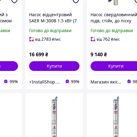
ий з
Насос відцентровий
Насос свердловинний
ізмом
SAER M-300B 1.5 кВт (7
підв, стійк, до піску
-15DF
м3/год, 60 м) |
OPTIMA 3,5SDm2/16
равки
Готово до відправки
Готово до відправки
12093
000015611
0,75 кВт 90м + пульт
+кабель 15м NEW
2783
762
від
₴
/міс
від
₴
/міс
16 699
₴
9 140
₴
и
Купити
Купити
99%
99%
9
⚡InstallShop.com.ua⚡
Магазин якісної сантехніки