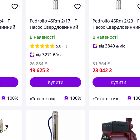
4 - F
Pedrollo 4SRm 2/17 - F
Pedrollo 4SRm 2/23 - F
овинний
Насос Свердловинний
Насос Свердловинни
 кВт)
(3.9 м³, 133 м, 1.1 кВт)
(3.9 м³, 179 м, 1.5 кВт)
В наявності
В наявності
3840
5.0
(1)
від
₴
/міс
3271
від
₴
/міс
26 884
₴
31 564
₴
19 625
₴
23 042
₴
и
Купити
Купити
100%
100%
10
«Техно-стиль» - ПІДБІР, ПРОДАЖ ТА РЕМОНТ НАСОСНОГО ОБЛАДНАННЯ
«Техно-стиль» - ПІДБІР, ПРОДАЖ ТА РЕМОНТ НАСОСНОГО ОБЛАДНАННЯ