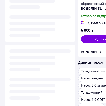
Відцентровий 
ВОДОЛІЙ БЦ 1,
20У1,1(В) ( Hma
Готово до відп
Qmax - 115 L/mi
кВт / вертикал
1000
від
₴
/міс
6 000
₴
Купит
ВОДОЛІЙ - СЕРВІС
Дивись також
Насос тандем i
Насос 2.0fsi au
Насос 1.9 CDTI