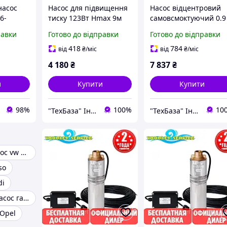
насос
Насос для підвищення
Насос відцентровий
6-
тиску 123Вт Hmax 9м
самовсмоктуючий 0.9
x - 24m /
Qmax 25л/хв Ø¾"
кВт Hmax 48м Qmax
равки
Готово до відправки
Готово до відправки
n / 0.9
160мм+гайки Ø½" LEO
85л/хв LEO 3.0 AJm90
ьний)
3.0 LRP15-90A/160
(775386)
418
784
від
₴
/міс
від
₴
/міс
(774741)
4 180
₴
7 837
₴
и
Купити
Купити
98%
100%
10
"ТехБаза" Інтернет магазин
"ТехБаза" Інтернет магазин
Тандемний насос vw 1.9
so
di
Тандемінний насос галаксі 1.9тді
 Opel