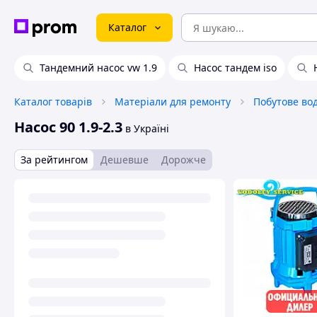
Каталог
Тандемний насос vw 1.9
Насос тандем iso
Каталог товарів
Матеріали для ремонту
Побутове во
Насос 90 1.9-2.3
в Україні
За рейтингом
Дешевше
Дорожче