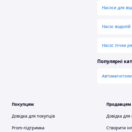
Насоси для во
Насос водолій
Насос пічки р
Популярні кат
Автомагнітоли
Покупцям
Продавцям
Довідка для покупців
Довідка для
Prom-підтримка
Створити ін