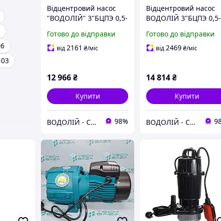
Відцентровий насос
Відцентровий насос
"ВОДОЛІЙ" 3"БЦПЭ 0,5-
ВОДОЛІЙ 3"БЦПЭ 0,5
50У ( Hmax - 72m /
63У ( Hmax - 100m /
Готово до відправки
Готово до відправки
Qmax - 2,9 м3/год / 1
Qmax - 2,9 м3/год / 1.
06
кВт / Ø 75mm )
кВт / Ø 75mm )
2161
2469
від
₴
/міс
від
₴
/міс
-03
12 966
₴
14 814
₴
Купити
Купити
98%
9
ВОДОЛІЙ - СЕРВІС
ВОДОЛІЙ - СЕРВІС