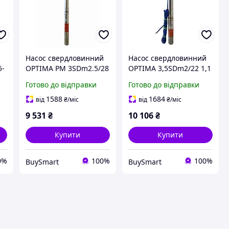
Насос свердловинний
Насос свердловинний
5-
OPTIMA PM 3SDm2.5/28
OPTIMA 3,5SDm2/22 1,1
1.1 кВт для подачі води
кВт для подачі води з
Готово до відправки
Готово до відправки
з свердловин і
свердловин і поливу з
відкритих водойм
високою стійкістю до
1588
1684
від
₴
/міс
від
₴
/міс
піску
9 531
₴
10 106
₴
Купити
Купити
0%
100%
100%
BuySmart
BuySmart