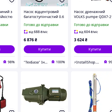
виний з
Насос відцентровий
Насос дренажний
ійкістю
багатоступінчастий 0.6
VOLKS pumpe QDX7-2
MA PM
кВт Hmax 36м Qmax
1,3 кВт | 000008746
равки
Готово до відправки
Готово до відправки
5 кВт
90л/хв LEO 3.0 3ACm60
ель
(775433)
688
604
від
₴
/міс
від
₴
/міс
6 876
₴
3 624
₴
и
Купити
Купити
98%
100%
9
"ТехБаза" Інтернет магазин
⚡InstallShop.com.ua⚡