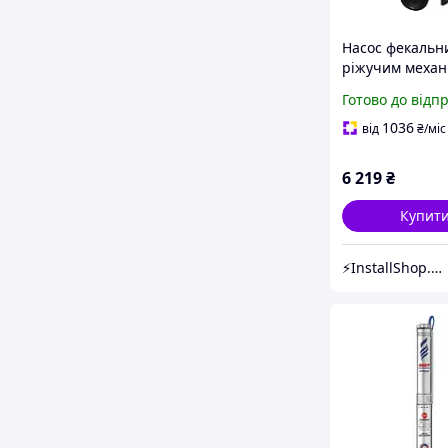
Насос фекальн
ріжучим механ
Optima WQD10
Готово до відп
1,3 кВт | 0000
1036
від
₴
/міс
6 219
₴
Купит
⚡InstallShop.com.ua⚡