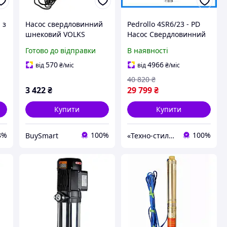
 з
Насос свердловинний
Pedrollo 4SR6/23 - PD
шнековий VOLKS
Насос Свердловинний
pumpe 3 QGD 1.5-90
(9.0 м³, 154 м, 3 кВт)
Готово до відправки
В наявності
0.55кВт для
водопостачання дачі і
570
4966
від
₴
/міс
від
₴
/міс
дому
40 820
₴
3 422
₴
29 799
₴
Купити
Купити
8%
100%
100%
BuySmart
«Техно-стиль» - ПІДБІР, ПРОДАЖ ТА РЕМОНТ НАСОСНОГО ОБЛАДНАННЯ