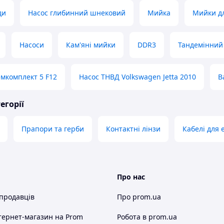
ди
Насос глибинний шнековий
Мийка
Мийки дл
Насоси
Кам'яні мийки
DDR3
Тандемінний 
емкомплект 5 F12
Насос ТНВД Volkswagen Jetta 2010
В
егорії
Прапори та герби
Контактні лінзи
Кабелі для 
Про нас
 продавців
Про prom.ua
тернет-магазин
на Prom
Робота в prom.ua