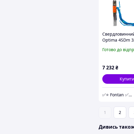
Свердловинни
Optima 4SDm 3/
кВт 4дюйма
Готово до відп
7 232
₴
Купит
✅⭐ Fontan ✅⭐ - Насосное Оборудование
1
2
Дивись тако