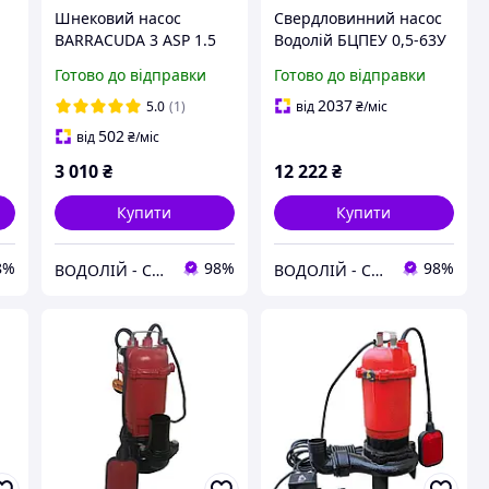
Шнековий насос
Свердловинний насос
-
BARRACUDA 3 ASP 1.5
Водолій БЦПЕУ 0,5-63У
90 0.55 (Hmax 90 m /
( Hmax - 90m / Qmax -
Готово до відправки
Готово до відправки
28
Qmax 45 L/min / 3" /
60 L/min / 1.2 кВт / Ø
0.55 кВт)
96mm )
2037
5.0
(1)
від
₴
/міс
502
від
₴
/міс
3 010
₴
12 222
₴
Купити
Купити
8%
98%
98%
ВОДОЛІЙ - СЕРВІС
ВОДОЛІЙ - СЕРВІС