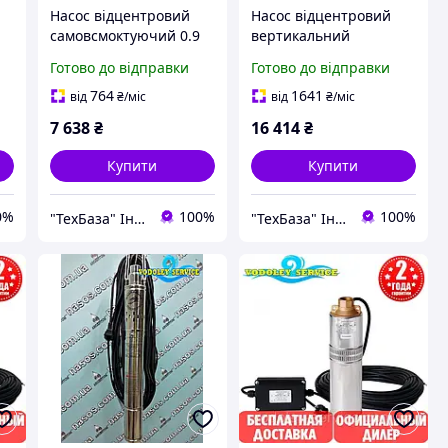
Насос відцентровий
Насос відцентровий
самовсмоктуючий 0.9
вертикальний
кВт Hmax 48м Qmax
багатоступінчастий 1.5
Готово до відправки
Готово до відправки
60л/мін (нерж) LEO 3.0
кВт Hmax 105м Qmax
AJm90S (775355)
67 л/хв LEO 3.0 (EVPm2-
764
1641
від
₴
/міс
від
₴
/міс
9) (775448)
7 638
₴
16 414
₴
Купити
Купити
0%
100%
100%
"ТехБаза" Інтернет магазин
"ТехБаза" Інтернет магазин