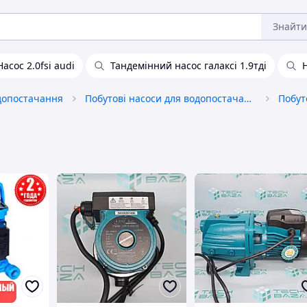
Знайти
Насос 2.0fsi audi
Тандемінний насос галаксі 1.9тді
допостачання
Побутові насоси для водопостачання, водовідведення
Побут