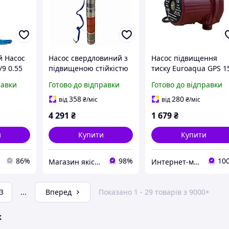
й Насос
Насос свердловиний з
Насос підвищення
9 0.55
підвищеною стійкістю
тиску Euroaqua GPS 1
до піску OPTIMA PM
90 (100 Вт, 9 м,
равки
Готово до відправки
Готово до відправки
3SDm2,5/7 0,25 кВт 35м
автоматичний)
+ 1,5 м кабель
358
280
від
₴
/міс
від
₴
/міс
4 291
₴
1 679
₴
и
Купити
Купити
86%
98%
10
Магазин якісної сантехніки
Интернет-магазин насосов "Все-насосы"
3
...
Вперед
Показано 1 - 29 товарів з 9000+
ж