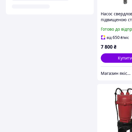
Насос свердло
підвищеною ст
до піску OPTI
Готово до відп
3SDm2,5/20 0,7
90м + 1,5 м каб
650
від
₴
/міс
7 800
₴
Купит
Магазин якісної сантехніки