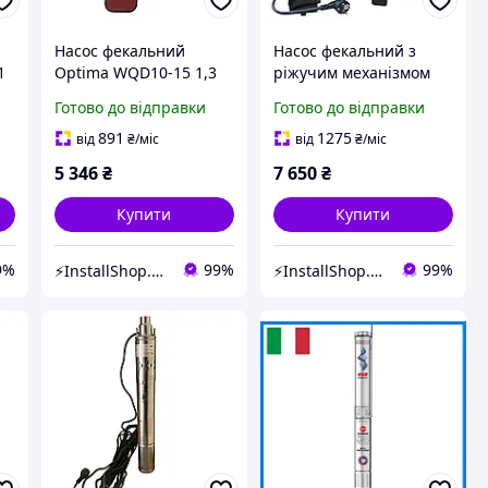
Насос фекальний
Насос фекальний з
1
Optima WQD10-15 1,3
ріжучим механізмом
кВт | 000008687
Optima WQ10-12G 1,3
Готово до відправки
Готово до відправки
кВт | 000008688
891
1275
від
₴
/міс
від
₴
/міс
5 346
₴
7 650
₴
Купити
Купити
9%
99%
99%
⚡InstallShop.com.ua⚡
⚡InstallShop.com.ua⚡