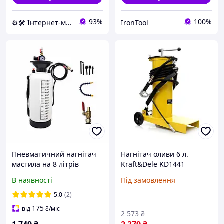
93%
100%
⚙️🛠 Інтернет-магазин ALORA
IronTool
Пневматичний нагнітач
Нагнітач оливи 6 л.
мастила на 8 літрів
Kraft&Dele KD1441
нагнітач масла
В наявності
Під замовлення
5.0
(2)
175
від
₴
/міс
2 573
₴