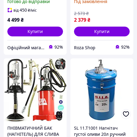
Готово до відправки
Під замовлення
Silver S11440
змащення масла
450
від
₴
/міс
2 573
₴
4 499
₴
2 379
₴
Купити
Купити
92%
92%
Офіційний магазин Kraft&Dele🛠
Roza Shop
ПНІВМАТИЧНИЙ БАК
SL 11.T1001 Нагнітач
(НАГНІТЕЛЬ) ДЛЯ СЛИВА
густої оливи 20л ручний