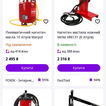
Пневматичний нагнітач
Нагнітач мастила ножний
масла 10 літрів Marpol
Verke V86131 (6 літрів)
M78320
Під замовлення
В наявності
416
386
від
₴
/міс
від
₴
/міс
2 495
₴
2 316
₴
Купити
Купити
95%
94%
FORIK - Інтернет гіпермаркет
FastTool