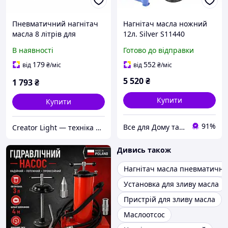
Пневматичний нагнітач
Нагнітач масла ножний
масла 8 літрів для
12л. Silver S11440
автосервісу та
В наявності
Готово до відправки
самостійного
обслуговування
179
552
від
₴
/міс
від
₴
/міс
5 520
₴
1 793
₴
Купити
Купити
91%
Все для Дому та Саду Bizon24🛠
Creator Light — техніка для контенту
Дивись також
Нагнітач масла пневматичн
Установка для зливу масла
Пристрій для зливу масла
Маслоотсос