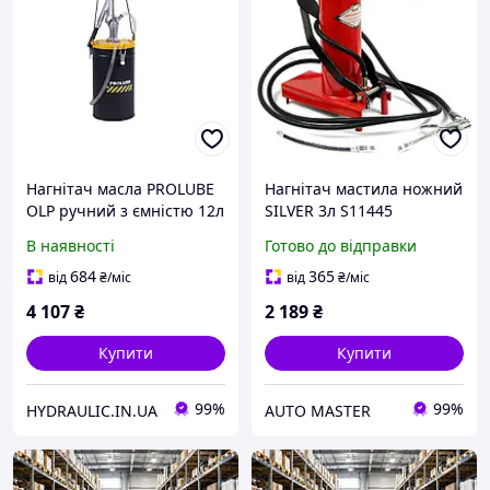
Нагнітач масла PROLUBE
Нагнітач мастила ножний
OLP ручний з ємністю 12л
SILVER 3л S11445
В наявності
Готово до відправки
684
365
від
₴
/міс
від
₴
/міс
4 107
₴
2 189
₴
Купити
Купити
99%
99%
HYDRAULIC.IN.UA
AUTO MASTER