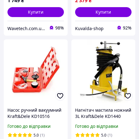
1 749
₴
2 379
₴
Купити
Купити
98%
92%
Wavetech.com.ua - Інтернет магазин корисних покупок
Kuvalda-shop
Насос ручний вакуумний
Нагнітач мастила ножний
Kraft&Dele KD10516
3L Kraft&Dele KD1440
нагнітач мастил з
Готово до відправки
Готово до відправки
манометром
5.0
(1)
5.0
(1)