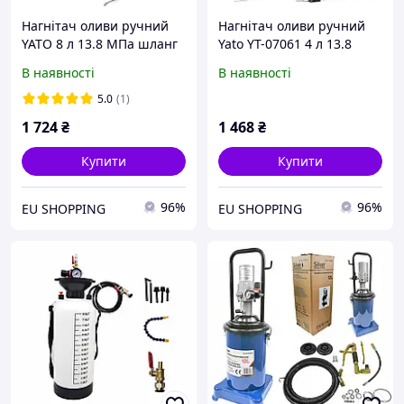
Нагнітач оливи ручний
Нагнітач оливи ручний
YATO 8 л 13.8 МПа шланг
Yato YT-07061 4 л 13.8
1.5 м (YT-07063)
МПа шланг 1.5 м
В наявності
В наявності
(5906083070617)
5.0
(1)
1 724
₴
1 468
₴
Купити
Купити
96%
96%
EU SHOPPING
EU SHOPPING