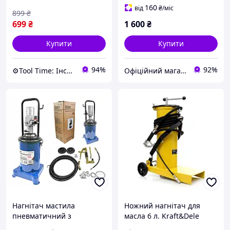
160
від
₴
/міс
899
₴
699
₴
1 600
₴
Купити
Купити
94%
92%
⚙️Tool Time: Інструменти для будь-яких завдань!
Офіційний магазин Kraft&Dele🛠
Нагнітач мастила
Ножний нагнітач для
пневматичний з
масла 6 л. Kraft&Dele
перекатною ємністю 12л
KD1441 нагнітач для