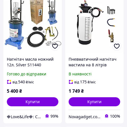
Нагнітач масла ножний
Пневматичний нагнітач
12л. Silver S11440
мастила на 8 літрів
Love&Life -online-
Готово до відправки
В наявності
multimarket-
540
175
від
₴
/міс
від
₴
/міс
5 400
₴
1 749
₴
Купити
Купити
99%
100%
🍓Love&Life🍓: Світ Здоров'я 💋
Novagadget.com.ua - сучасний інтернет-магазин техніки