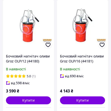
Бочковий нагнітач оливи
Бочковий нагнітач оливи
Groz OLP/12 (44180)
Groz OLP/16 (44181)
В наявності
В наявності
690
5.0
(1)
від
₴
/міс
598
від
₴
/міс
3 590
₴
4 143
₴
Купити
Купити