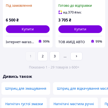
МАСЛА 12Л M78058
перекатний (в-во S.I.L.A.
Під замовлення
Готово до відправки
AC)
370
від
₴
/міс
6 500
₴
3 705
₴
Купити
Купити
99%
99%
Інтернет-магазин "DomTehno" ЗАВЖДИ НИЗЬКІ ЦІНИ
ТОВ АМІД АВТО
1
2
3
...
Показано 1 - 29 товарів з 600+
Дивись також
Шприц для змащування
Шприц для відкачування мас
Нагнітач густої змазки
Нагнітачі мастила ручні
П