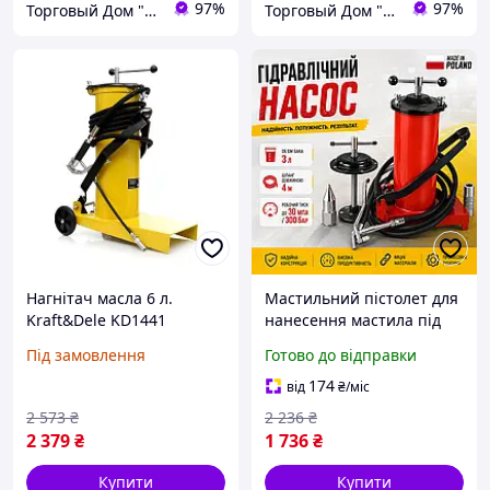
97%
97%
Торговый Дом "Техникс"
Торговый Дом "Техникс"
Нагнітач масла 6 л.
Мастильний пістолет для
Kraft&Dele KD1441
нанесення мастила під
нагнітач мастила
тиском 3 літрів 300 бар
Під замовлення
Готово до відправки
LEX,Нагнітач густої
змазки
174
від
₴
/міс
2 573
₴
2 236
₴
2 379
₴
1 736
₴
Купити
Купити