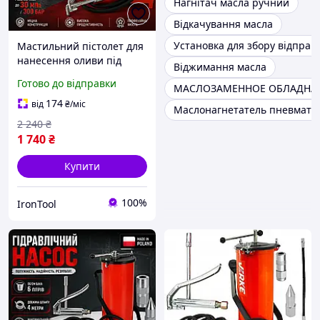
Нагнітач масла ручний
Відкачування масла
Установка для збору відпрац
Мастильний пістолет для
нанесення оливи під
Віджимання масла
тиском LEX 3 літрів 30
Готово до відправки
МАСЛОЗАМЕННОЕ ОБЛАДНА
МПа / 300 бар,Нагнітач
масла для сто
174
від
₴
/міс
Маслонагнетатель пневмат
2 240
₴
1 740
₴
Купити
100%
IronTool