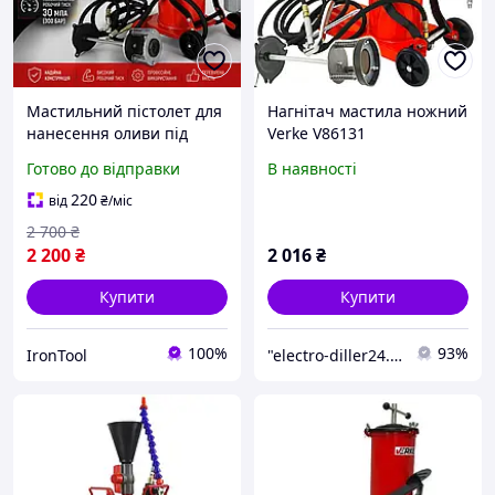
Мастильний пістолет для
Нагнітач мастила ножний
нанесення оливи під
Verke V86131
тиском LEX 6літрів 30 МПа
Готово до відправки
В наявності
300 бар,Нагнітач масла
для сто
220
від
₴
/міс
2 700
₴
2 200
₴
2 016
₴
Купити
Купити
100%
93%
IronTool
"electro-diller24.com.ua"- Інтернет-магазин