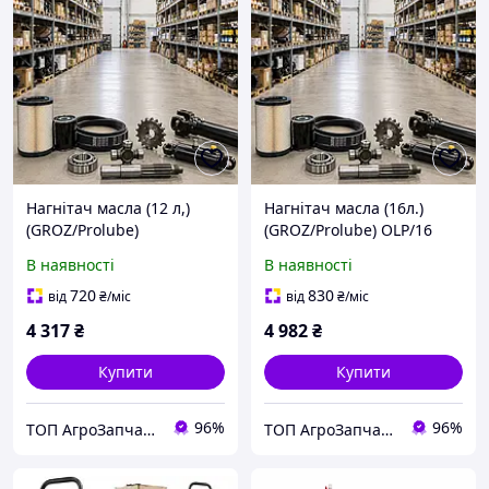
Нагнітач масла (12 л,)
Нагнітач масла (16л.)
(GROZ/Prolube)
(GROZ/Prolube) OLP/16
OLP/12(44180/44188)
(44181/44184)
В наявності
В наявності
720
830
від
₴
/міс
від
₴
/міс
4 317
₴
4 982
₴
Купити
Купити
96%
96%
ТОП АгроЗапчастина
ТОП АгроЗапчастина