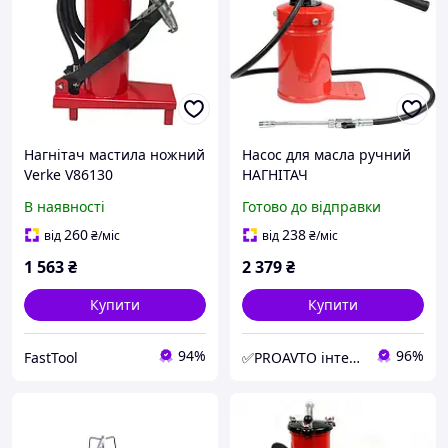
Нагнітач мастила ножний
Насос для масла ручний
Verke V86130
НАГНІТАЧ
КОНСИСТЕНТНОЇ ЗМАЗКИ
В наявності
Готово до відправки
РУЧНИЙ, 4 КГ. ШЛАНГ 1,5
М, РОБОЧИЙ ТИСК 13,8
260
238
від
₴
/міс
від
₴
/міс
МПА YT-07061
1 563
₴
2 379
₴
Купити
Купити
94%
96%
FastTool
✅PROAVTO інтернет-магазин автозапчастин