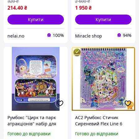
320
₴
2 600
₴
214
.40
₴
1 950
₴
Купити
Купити
100%
94%
nelai.no
Miracle shop
Румбокс "Цирк та парк
AC2 Румбокс Стичик
атракціонів" набір для
Сиреневий Flex Line 6
створення мініатюрного
Локацій Ігровий Набір
Готово до відправки
Готово до відправки
світу
Для Дітей Конструктор