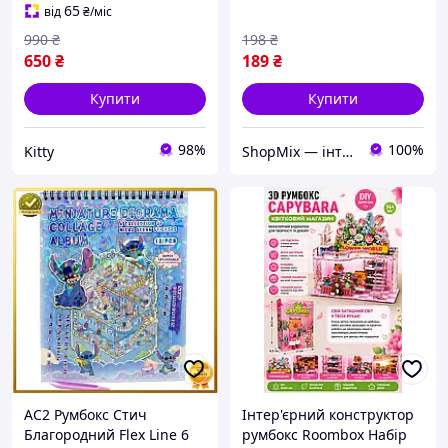
Для Творчості MOD58 DE
65
від
₴
/міс
990
₴
198
₴
650
₴
189
₴
Купити
Купити
98%
100%
Kitty
ShopMix — інтернет-магазин сумок та аксесуарів
AC2 Румбокс Стич
Інтер'єрний конструктор
Благородний Flex Line 6
румбокс Roombox Набір