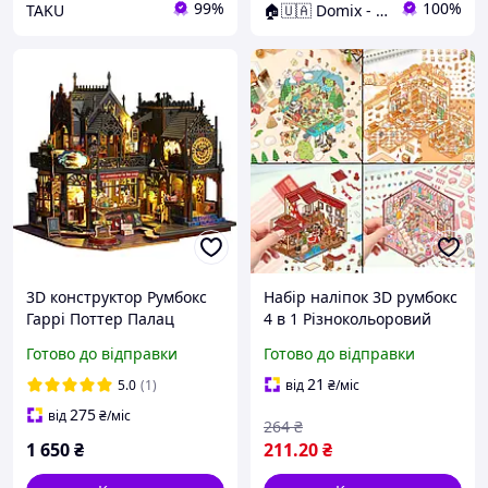
99%
100%
TAKU
🏠🇺🇦 Domix - все для тебе
3D конструктор Румбокс
Набір наліпок 3D румбокс
Гаррі Поттер Палац
4 в 1 Різнокольоровий
чарівника з LED
Готово до відправки
Готово до відправки
підсвічуванням DIY набір
для складання
21
5.0
(1)
від
₴
/міс
275
від
₴
/міс
264
₴
1 650
₴
211
.20
₴