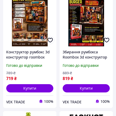
Конструктор румбокс 3d
Збирання румбокса
конструктор roombox
Roombox 3d конструктор
Набір 3D конструктор
румбокс Набір для
Готово до відправки
Готово до відправки
румбокс Набір для
збирання румбокс
творчості румбокс Набір
Конструктор румбокс
789
₴
889
₴
румбокс Roombox
Roombox DIY Diy румбокс
719
₴
819
₴
Купити
Купити
100%
100%
VEK TRADE
VEK TRADE