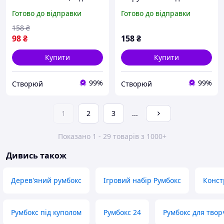
Фіолетовий
зелений
Готово до відправки
Готово до відправки
158
₴
98
₴
158
₴
Купити
Купити
99%
99%
Створюй
Створюй
1
2
3
...
Показано 1 - 29 товарів з 1000+
Дивись також
Дерев'яний румбокс
Ігровий набір Румбокс
Конст
Румбокс під куполом
Румбокс 24
Румбокс для твор