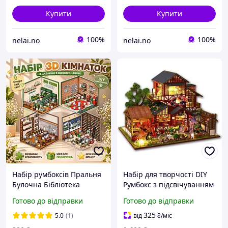
Купити
Купити
100%
100%
nelai.no
nelai.no
Набір румбоксів Пральня
Набір для творчості DIY
Булочна Бібліотека
Румбокс з підсвічуванням
Супермаркет 4 шт 3D
34 см Міні будиночок
Готово до відправки
Готово до відправки
кімнатки
конструктор, подарунок
підлітку та дорослим,
325
5.0
(1)
від
₴
/міс
інтер'єрна міні