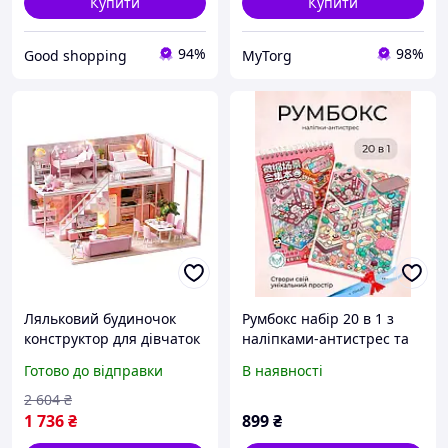
Купити
Купити
94%
98%
Good shopping
MyTorg
Ляльковий будиночок
Румбокс набір 20 в 1 з
конструктор для дівчаток
наліпками-антистрес та
румбокс для творчості та
пінцетом
Готово до відправки
В наявності
дизайну інтер'єру
рожевий 3D набір FLAME
2 604
₴
1 736
₴
899
₴