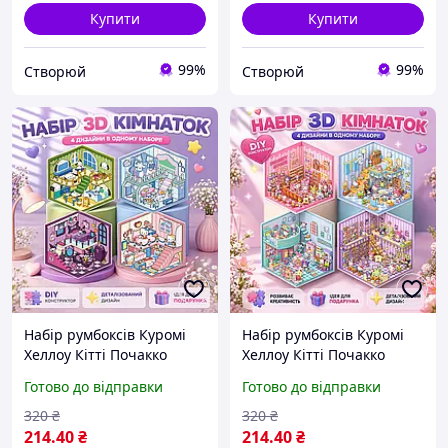
Купити
Купити
99%
99%
Створюй
Створюй
Набір румбоксів Куромі
Набір румбоксів Куромі
Хеллоу Кітті Почакко
Хеллоу Кітті Почакко
Сінамарол Kuromi Hello
Сінамарол Kuromi Hello
Готово до відправки
Готово до відправки
Kitty Pochacco Cinnamoroll
Kitty Pochacco Cinnamoroll
4 шт 3D кімнатки 01
4 шт 3D кімнатки 02
320
₴
320
₴
214
.40
₴
214
.40
₴