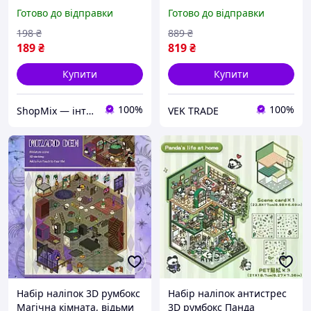
локацій контейнер для
румбокс 3d румбокс 3d
Готово до відправки
Готово до відправки
ігор ігровий набір для
конструктор румбокс 3d
дітей MOD58L DE
конструктор roombox
198
₴
889
₴
Капибара roombox
189
₴
819
₴
Купити
Купити
100%
100%
ShopMix — інтернет-магазин сумок та аксесуарів
VEK TRADE
Набір наліпок 3D румбокс
Набір наліпок антистрес
Магічна кімната, відьми
3D румбокс Панда