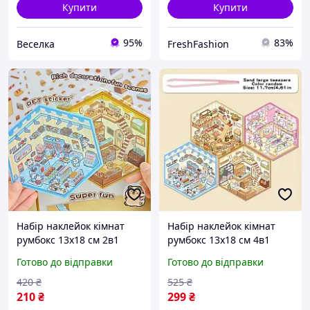
Купити
Купити
95%
83%
Веселка
FreshFashion
Набір наклейок кімнат
Набір наклейок кімнат
румбокс 13x18 см 2в1
румбокс 13x18 см 4в1
набір Крамниця +
набір (Ресторан,
Готово до відправки
Готово до відправки
Пекарня
крамниця, пекарня,
рожева кімната) + пінцет
420
₴
525
₴
210
₴
299
₴