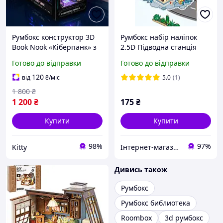
Румбокс конструктор 3D
Румбокс набір наліпок
Book Nook «Кіберпанк» з
2.5D Підводна станція
LED підсвічуванням, DIY
морський будиночок,
Готово до відправки
Готово до відправки
набір (18,7×15×10 см)
океан, кораловий риф,
міні румбокс, PET стікери
120
від
₴
/міс
5.0
(1)
1 800
₴
1 200
₴
175
₴
Купити
Купити
98%
97%
Kitty
Інтернет-магазин "Три карася"
Дивись також
Румбокс
Румбокс библиотека
Roombox
3d румбокс