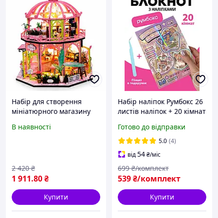
Набір для створення
Набір наліпок Румбокс 26
мініатюрного магазину
листів наліпок + 20 кімнат
«Cake&Coffee&Flowers
з пінцетом, декор для
В наявності
Готово до відправки
Shop» у форматі DIY
планерів і ноутбуків
румбокс з LED-підсвіткою
5.0
(4)
54
від
₴
/міс
2 420
₴
699
₴/комплект
1 911
.80
₴
539
₴/комплект
Купити
Купити