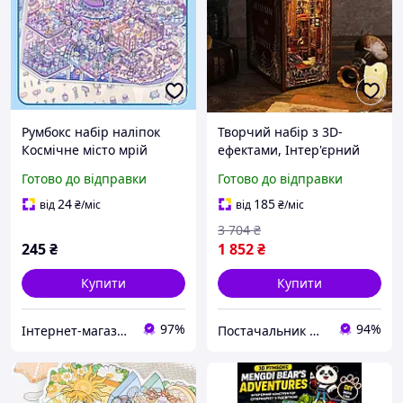
Румбокс набір наліпок
Творчий набір з 3D-
Космічне місто мрій
ефектами, Інтер'єрний
стікери-конструктор, DIY
набір для складання
Готово до відправки
Готово до відправки
румбокс, антістрес, декор,
румбокса Book Nook з
скрапбукінг
підсвічуванням для
24
185
від
₴
/міс
від
₴
/міс
декору книжкової полиці
3 704
₴
245
₴
1 852
₴
Купити
Купити
97%
94%
Інтернет-магазин "Три карася"
Постачальник Дроп