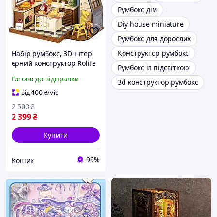
Румбокс дім
Diy house miniature
Румбокс для дорослих
Конструктор румбокс
Набір румбокс, 3D інтер
єрний конструктор Rolife
Румбокс із підсвіткою
Готово до відправки
3d конструктор румбокс
400
від
₴
/міс
2 500
₴
2 399
₴
Купити
99%
Кошик