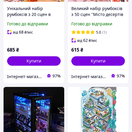
Унікальний набір
Великий набір румбоксів
румбоксів з 20 сцен в
з 50 сцен "Місто десертів
коробці "Мегаполіс Мрій"
і відпочинку" в коробці
Готово до відправки
Готово до відправки
наліпки, стікери,
наліпки, стікери,
антистрес, творчість
антистрес, творчість,
68
від
₴
/міс
5.0
(1)
подарунок
62
від
₴
/міс
685
₴
615
₴
Купити
Купити
97%
97%
Інтернет-магазин "Три карася"
Інтернет-магазин "Три карася"