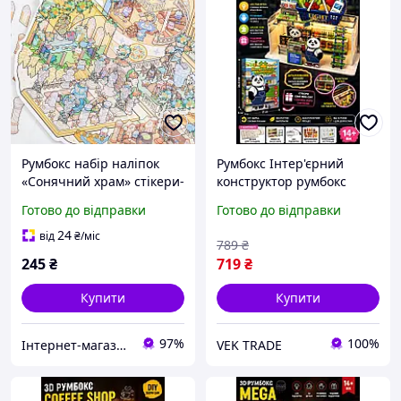
Румбокс набір наліпок
Румбокс Інтер'єрний
«Сонячний храм» стікери-
конструктор румбокс
конструктор, DIY румбокс,
Roombox 3d конструктор
Готово до відправки
Готово до відправки
антістрес, декор,
румбокс Набір для
скрапбукінг
збирання румбокс
24
від
₴
/міс
789
₴
Румбокс із підсвіткою
245
₴
719
₴
Купити
Купити
97%
100%
Інтернет-магазин "Три карася"
VEK TRADE