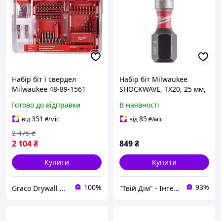
Набір біт і свердел
Набір біт Milwaukee
Milwaukee 48-89-1561
SHOCKWAVE, TX20, 25 мм,
95шт
25 шт (4932430875)
Готово до відправки
В наявності
351
85
від
₴
/міс
від
₴
/міс
2 475
₴
2 104
₴
849
₴
Купити
Купити
100%
93%
Graco Drywall Tools
"Твій Дім" - Інтернет-гіпермаркет