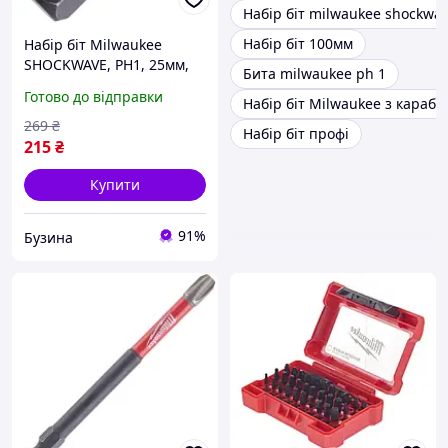
Набір біт milwaukee shockwa
Набір біт 100мм
Набір біт Milwaukee
SHOCKWAVE, PH1, 25мм,
Бита milwaukee ph 1
2шт 4932430850 buzyna
Готово до відправки
Набір біт Milwaukee з карабі
269
₴
Набір біт профі
215
₴
Купити
91%
Бузина