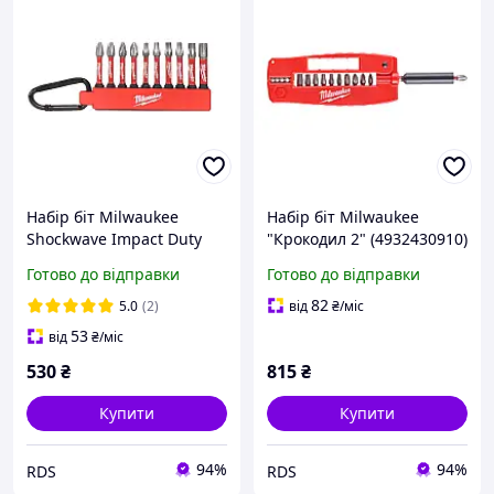
Набір біт Milwaukee
Набір біт Milwaukee
Shockwave Impact Duty
"Крокодил 2" (4932430910)
(2xPH2/1xPZ2/1xTX15
Готово до відправки
Готово до відправки
/2xTX20/2xTX25/1xTX30) з
карабіном (4932480941)
82
5.0
(2)
від
₴
/міс
53
від
₴
/міс
530
₴
815
₴
Купити
Купити
94%
94%
RDS
RDS