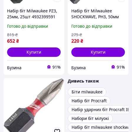
Набір біт Milwaukee PZ3,
Набір біт Milwaukee
25мм, 25шт 4932399591
SHOCKWAVE, PH3, 50мм
buzyna
1шт 4932430858 buzyna
Готово до відправки
Готово до відправки
815
₴
275
₴
652
₴
220
₴
Купити
Купити
91%
91%
Бузина
Бузина
Дивись також
Біти milwaukee
Набір біт Procraft
Набір ударних біт Procraft IB
Набори біт мілуокі
Набір біт milwaukee shockwa