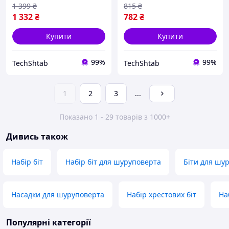
1 399
₴
815
₴
1 332
₴
782
₴
Купити
Купити
99%
99%
TechShtab
TechShtab
1
2
3
...
Показано 1 - 29 товарів з 1000+
Дивись також
Набір біт
Набір біт для шуруповерта
Біти для шу
Насадки для шуруповерта
Набір хрестових біт
На
Популярні категорії