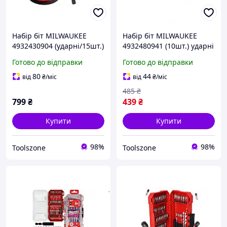
Набір біт MILWAUKEE
Набір біт MILWAUKEE
4932430904 (ударні/15шт.)
4932480941 (10шт.) ударні
Готово до відправки
Готово до відправки
80
44
від
₴
/міс
від
₴
/міс
485
₴
799
₴
439
₴
Купити
Купити
98%
98%
Toolszone
Toolszone