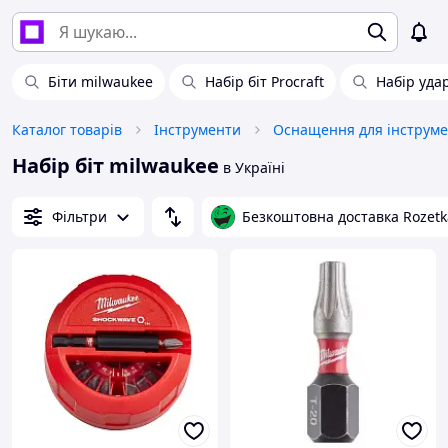
Біти milwaukee
Набір біт Procraft
Набір удар
Каталог товарів
Інструменти
Оснащення для інструме
Набір біт milwaukee
в Україні
Фільтри
Безкоштовна доставка Rozetk