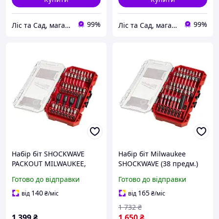
99%
99%
Ліс та Сад, магазин інструментів та садової техніки
Ліс та Сад, магазин інструментів та садової техніки
Набір біт SHOCKWAVE
Набір біт Milwaukee
PACKOUT MILWAUKEE,
SHOCKWAVE (38 предм.)
(35шт), пластиковий кейс
PACKOUT
Готово до відправки
Готово до відправки
140
165
від
₴
/міс
від
₴
/міс
1 732
₴
1 399
₴
1 650
₴