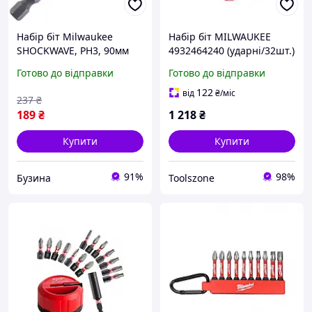
Набір біт Milwaukee
Набір біт MILWAUKEE
SHOCKWAVE, PH3, 90мм
4932464240 (ударні/32шт.)
1шт 4932430859 buzyna
Готово до відправки
Готово до відправки
122
від
₴
/міс
237
₴
189
₴
1 218
₴
Купити
Купити
91%
98%
Бузина
Toolszone