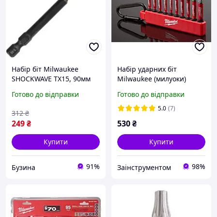
Набір біт Milwaukee
Набір ударних біт
SHOCKWAVE TX15, 90мм
Milwaukee (милуоки)
1шт 4932471571 buzyna
SHOCKWAVE Impact 10 шт
Готово до відправки
Готово до відправки
5.0
(7)
312
₴
249
₴
530
₴
Купити
Купити
91%
98%
Бузина
Заінструментом