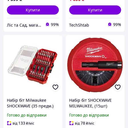
Купити
Купити
99%
99%
Ліс та Сад, магазин інструментів та садової техніки
TechShtab
Набір біт Milwaukee
Набір біт SHOCKWAVE
SHOCKWAVE (35 предм.)
MILWAUKEE, (15шт)
(заміна для 4932430905)
Готово до відправки
Готово до відправки
133
78
від
₴
/міс
від
₴
/міс