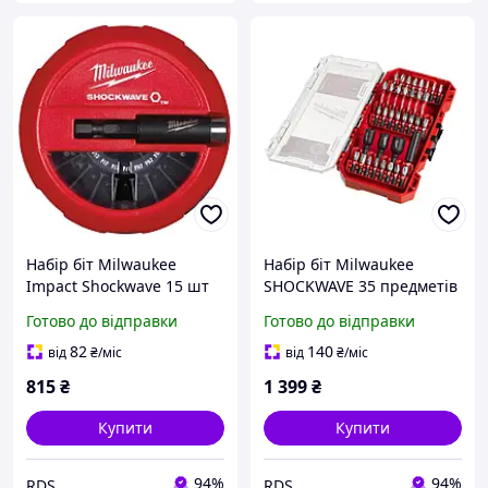
Набір біт Milwaukee
Набір біт Milwaukee
Impact Shockwave 15 шт
SHOCKWAVE 35 предметів
(4932430904)
(4932492003)
Готово до відправки
Готово до відправки
82
140
від
₴
/міс
від
₴
/міс
815
₴
1 399
₴
Купити
Купити
94%
94%
RDS
RDS