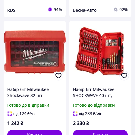
94%
92%
RDS
Весна-Авто
Набір біт Milwaukee
Набір біт Milwaukee
Shockwave 32 шт
SHOCKWAVE 40 шт,
пластиковий кейс
Готово до відправки
Готово до відправки
124
233
від
₴
/міс
від
₴
/міс
1 242
₴
2 330
₴
Купити
Купити