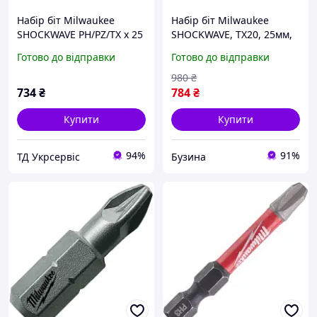
Набір біт Milwaukee
Набір біт Milwaukee
SHOCKWAVE PH/PZ/TX x 25
SHOCKWAVE, TX20, 25мм,
мм (15 шт.) (4932430904)
25шт 4932430875 buzyna
Готово до відправки
Готово до відправки
980
₴
734
₴
784
₴
Купити
Купити
94%
91%
ТД Укрсервіс
Бузина