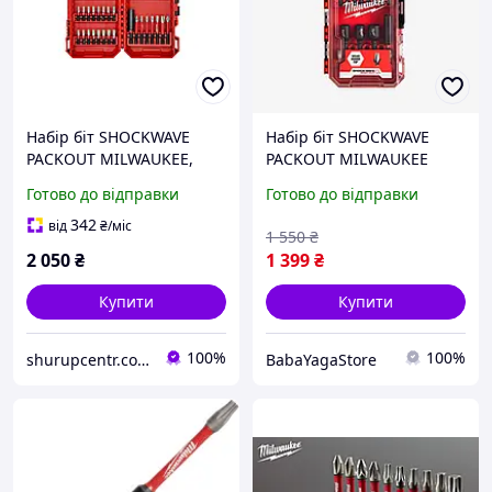
Набір біт SHOCKWAVE
Набір біт SHOCKWAVE
PACKOUT MILWAUKEE,
PACKOUT MILWAUKEE
(56шт) пластиковий кейс
35шт (4932492003)
Готово до відправки
Готово до відправки
342
від
₴
/міс
1 550
₴
2 050
₴
1 399
₴
Купити
Купити
100%
100%
shurupcentr.com.ua
BabaYagaStore