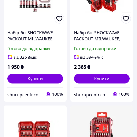
Набір біт SHOCKWAVE
Набір біт SHOCKWAVE
PACKOUT MILWAUKEE,
PACKOUT MILWAUKEE,
(38шт) пластиковий кейс
(48шт) пластиковий кейс
Готово до відправки
Готово до відправки
325
394
від
₴
/міс
від
₴
/міс
1 950
₴
2 365
₴
Купити
Купити
100%
100%
shurupcentr.com.ua
shurupcentr.com.ua