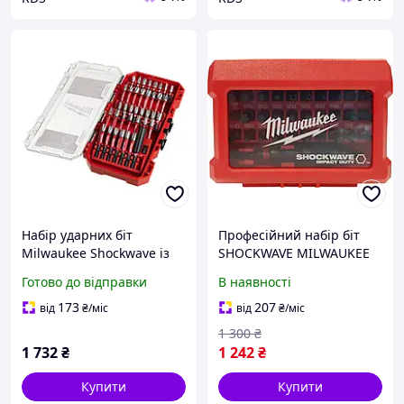
Набір ударних біт
Професійний набір біт
Milwaukee Shockwave із
SHOCKWAVE MILWAUKEE
38 шт. (4932492009)
32 шт (4932464240)
Готово до відправки
В наявності
173
207
від
₴
/міс
від
₴
/міс
1 300
₴
1 732
₴
1 242
₴
Купити
Купити