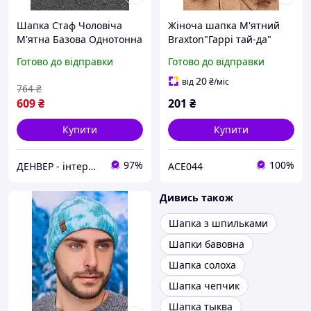
Шапка Стаф Чоловіча
Жіноча шапка М'ятний
М'ятна Базова Однотонна
Braxton"Гаррі тай-да"
Staff 15 Mint Nextor
Готово до відправки
Готово до відправки
20
від
₴
/міс
764
₴
609
₴
201
₴
Купити
Купити
97%
100%
ДЕНВЕР - інтернет-магазин преміальної якості та доступних цін!
ACE044
Дивись також
Шапка з шпильками
Шапки бавовна
Шапка солоха
Шапка чепчик
Шапка тыква