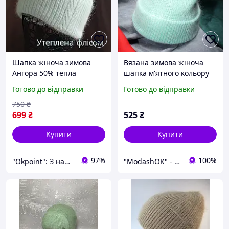
Шапка жіноча зимова
Вязана зимова жіноча
Ангора 50% тепла
шапка м'ятного кольору
підкладка фліс 53-57 см
Готово до відправки
Готово до відправки
м'ятний (2225M)
750
₴
699
₴
525
₴
Купити
Купити
97%
100%
"Okpoint": З нами ваше життя буде ОК!
"ModashOK" - интернет-магазин одежды и аксессуаров