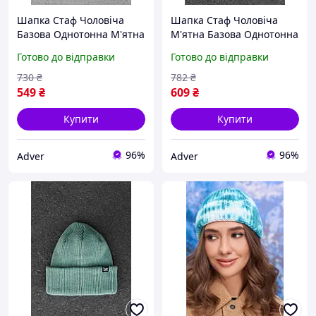
Шапка Стаф Чоловіча
Шапка Стаф Чоловіча
Базова Однотонна М'ятна
М'ятна Базова Однотонна
Staff 8 Mint Adver
Staff 15 Mint Adver
Готово до відправки
Готово до відправки
730
₴
782
₴
549
₴
609
₴
Купити
Купити
96%
96%
Adver
Adver