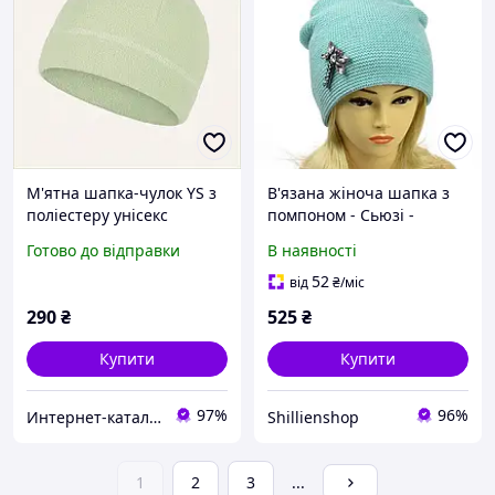
М'ятна шапка-чулок YS з
В'язана жіноча шапка з
поліестеру унісекс
помпоном - Сьюзі -
9K02286K2
М'ятний
Готово до відправки
В наявності
52
від
₴
/міс
290
₴
525
₴
Купити
Купити
97%
96%
Интернет-катал​ог ск​​​​ид​​ок "OBNOVKA"
Shillienshop
1
2
3
...