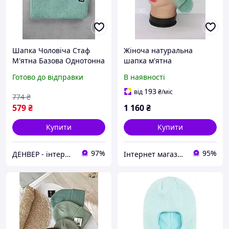
Шапка Чоловіча Стаф
Жіноча натуральна
М'ятна Базова Однотонна
шапка м'ятна
Staff 15 Mint Денвер
Готово до відправки
В наявності
193
від
₴
/міс
774
₴
579
₴
1 160
₴
Купити
Купити
97%
95%
ДЕНВЕР - інтернет-магазин преміальної якості та доступних цін!
Інтернет магазин GRAND-TREND