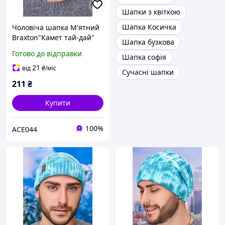
Шапки з квіткою
Шапка Косичка
Чоловіча шапка М'ятний
Braxton"Камет тай-дай"
Шапка бузкова
Готово до відправки
Шапка софія
21
від
₴
/міс
Сучасні шапки
211
₴
Купити
100%
ACE044