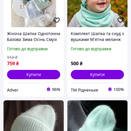
Жіноча Шапка Однотонна
Комплект Шапка та снуд з
Базова Зима Осінь Смузі
вушками М'ятна меланж
5 Кольорів Синій
весна-осінь, дитяча
Готово до відправки
Готово до відправки
Блакитний Зелений
трикотажна
М'ятний Сіро Блакитний
910
₴
Seli
759
₴
500
₴
Купити
Купити
96%
100%
Adver
ТМ Рідненьке