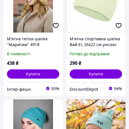
М'ятна тепла шапка
М'ятна спортивна шапка
"Маритим" 4918
Вай-Ес 26х22 см унісекс
902A28C62
В наявності
Готово до відправки
438
₴
290
₴
Купити
Купити
95%
94%
Інтер-фешн
DiscountDepot