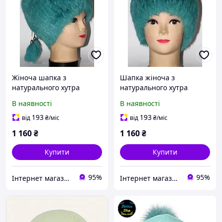
Жіноча шапка з
Шапка жіноча з
натурального хутра
натурального хутра
м'ятного кольору
м'ятний забарвлення
В наявності
В наявності
193
193
від
₴
/міс
від
₴
/міс
1 160
₴
1 160
₴
Купити
Купити
95%
95%
Інтернет магазин GRAND-TREND
Інтернет магазин GRAND-TREND