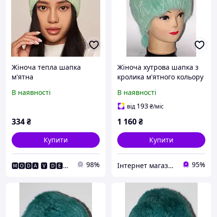
Жіноча тепла шапка
Жіноча хутрова шапка з
м'ятна
кролика м'ятного кольору
В наявності
В наявності
193
від
₴
/міс
334
₴
1 160
₴
Купити
Купити
98%
95%
🅼🅾🅳🅰 🆅 🅳🅴🆃🅰🅻🆈🅰🅷
Інтернет магазин GRAND-TREND