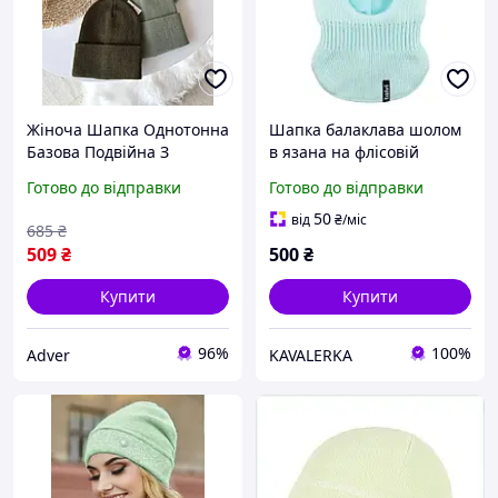
Жіноча Шапка Однотонна
Шапка балаклава шолом
Базова Подвійна З
в язана на флісовій
Відворотом Оверсайз 4
підкладці Джекі Talvi 52-
Готово до відправки
Готово до відправки
Кольори Хакі Зелений
54 М'ятний 15898
Світло Зелений М'ятний
50
від
₴
/міс
685
₴
Seli
509
₴
500
₴
Купити
Купити
96%
100%
Adver
KAVALERKA