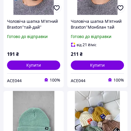
Чоловіча шапка М'ятний
Чоловіча шапка М'ятний
Braxton"тай-дай"
Braxton"Монблан тай
дай"
Готово до відправки
Готово до відправки
21
від
₴
/міс
191
₴
211
₴
Купити
Купити
100%
100%
ACE044
ACE044