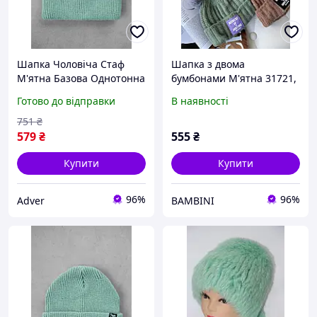
Шапка Чоловіча Стаф
Шапка з двома
М'ятна Базова Однотонна
бумбонами М'ятна 31721,
Staff 15 Mint Denver
М'ятний, Унісекс, Зима
Готово до відправки
В наявності
751
₴
579
₴
555
₴
Купити
Купити
96%
96%
Adver
BAMBINI