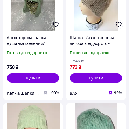
Англоторова шапка
Шапка в'язана жіноча
вушанка (зелений/
ангора з відворотом
м'ятний) Odyssey
флісом Модні красиві
Готово до відправки
Готово до відправки
пухнасті жіночі шапки
м'ятного бежевого
1 546
₴
кольору
750
₴
773
₴
Купити
Купити
100%
99%
Кепки/Шапки для тебе
ВАУ