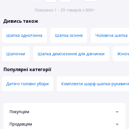
Показано 1 - 29 товарів з 800+
Дивись також
Шапка однотонна
Шапка осіння
Чоловіча шапка
Шапочки
Шапка демісезонне для дівчинки
Жіноч
Популярні категорії
Дитячі головні убори
Комплекти шарф-шапка-рукавич
Покупцям
Продавцям