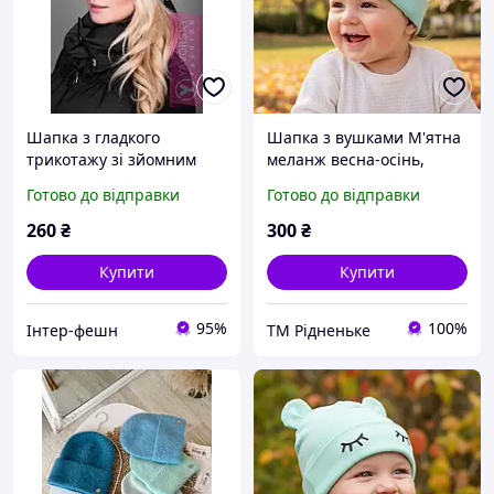
Шапка з гладкого
Шапка з вушками М'ятна
трикотажу зі зйомним
меланж весна-осінь,
помпоном 066 м'ятна та
дитяча трикотажна
Готово до відправки
Готово до відправки
чорна
260
₴
300
₴
Купити
Купити
95%
100%
Інтер-фешн
ТМ Рідненьке