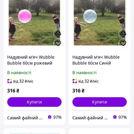
Надувний м'яч Wubble
Надувний м'яч Wubble
Bubble 60см рожевий
Bubble 60см Синій
В наявності
В наявності
32
32
від
₴
/міс
від
₴
/міс
316
₴
316
₴
Купити
Купити
97%
97%
Самий файний магазин
Самий файний магазин