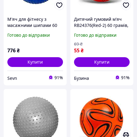
М'яч для фітнесу з
Дитячий гумовий м'яч
масажними шипами 60
RB24376(Red-2) 60 грамів,
см синій SVN-2010
діаметр 17,5 см buzyna
Готово до відправки
Готово до відправки
69
₴
776
₴
55
₴
Купити
Купити
91%
91%
Sevn
Бузина