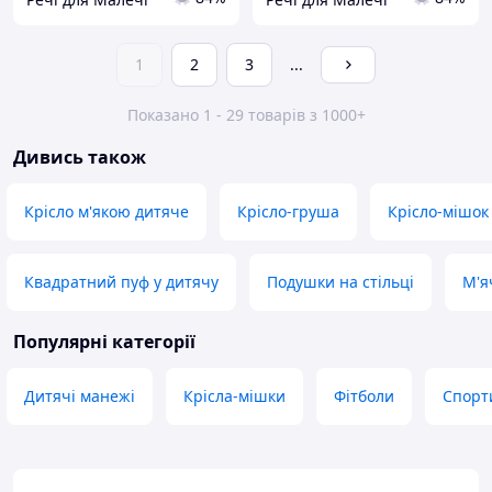
1
2
3
...
Показано 1 - 29 товарів з 1000+
Дивись також
Крісло м'якою дитяче
Крісло-груша
Крісло-мішок
Квадратний пуф у дитячу
Подушки на стільці
М'яч
Популярні категорії
Дитячі манежі
Крісла-мішки
Фітболи
Спорти