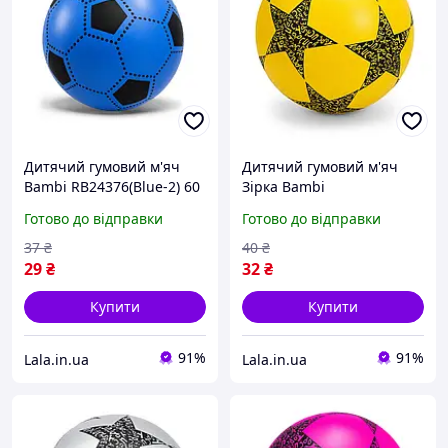
Дитячий гумовий м'яч
Дитячий гумовий м'яч
Bambi RB24376(Blue-2) 60
Зірка Bambi
грамів, діаметр 17,5 см,
RB20302(Yellow) 60 грам,
Готово до відправки
Готово до відправки
Lala.in.ua
діаметр 18 см, Lala.in.ua
37
₴
40
₴
29
₴
32
₴
Купити
Купити
91%
91%
Lala.in.ua
Lala.in.ua