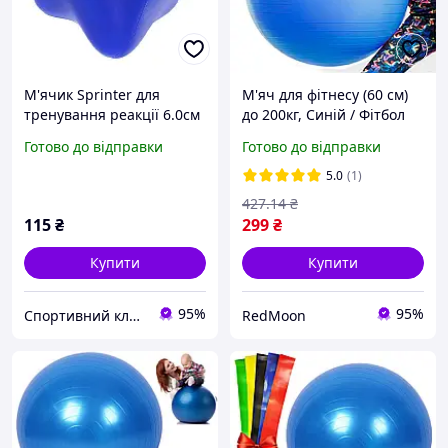
М'ячик Sprinter для
М'яч для фітнесу (60 см)
тренування реакції 6.0см
до 200кг, Синій / Фітбол
для вагітних /
Готово до відправки
Готово до відправки
Гімнастичний м'яч /
Фітнес-м'яч
5.0
(1)
427
.14
₴
115
₴
299
₴
Купити
Купити
95%
95%
Спортивний клуб VELIKAN
RedMoon