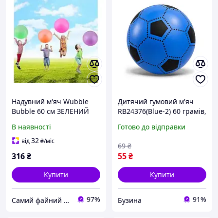
Надувний м'яч Wubble
Дитячий гумовий м'яч
Bubble 60 см ЗЕЛЕНИЙ
RB24376(Blue-2) 60 грамів,
діаметр 17,5 см buzyna
В наявності
Готово до відправки
32
від
₴
/міс
69
₴
316
₴
55
₴
Купити
Купити
97%
91%
Самий файний магазин
Бузина