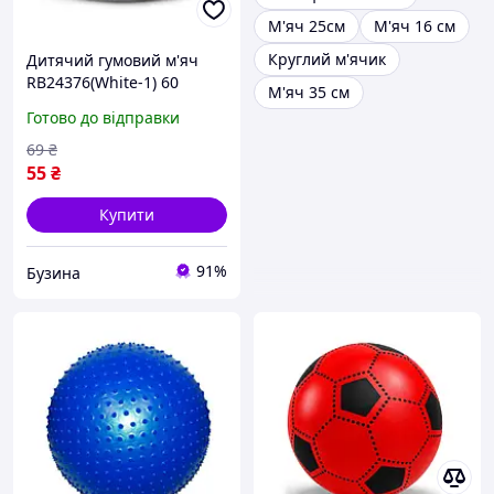
М'яч 25см
М'яч 16 см
Круглий м'ячик
Дитячий гумовий м'яч
RB24376(White-1) 60
М'яч 35 см
грамів, діаметр 17,5 см
Готово до відправки
buzyna
69
₴
55
₴
Купити
91%
Бузина