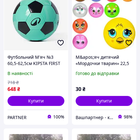
Футбольний М'яч №3
М&apos;яч дитячий
60,5-62,5см KIPSTA FIRST
«Мордочки тварин» 22,5
5-8років Зелений
см з ПВХ вагою 60-65 г
В наявності
Готово до відправки
одностікерний, в
асортименті
718
₴
648
₴
30
₴
Купити
Купити
100%
98%
PARTNER
Вашпартнер - канцтовари, іграшки та дитяча книга, побутова хімія