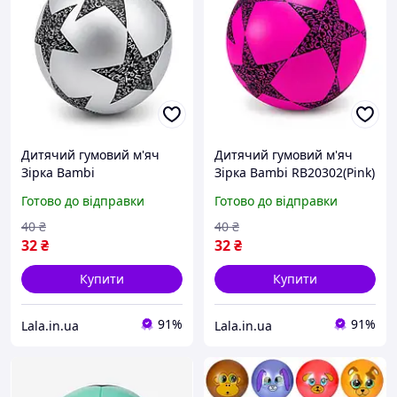
Дитячий гумовий м'яч
Дитячий гумовий м'яч
Зірка Bambi
Зірка Bambi RB20302(Pink)
RB20302(Silver) 60 грам,
60 грам, діаметр 18 см,
Готово до відправки
Готово до відправки
діаметр 18 см, Lala.in.ua
Lala.in.ua
40
₴
40
₴
32
₴
32
₴
Купити
Купити
91%
91%
Lala.in.ua
Lala.in.ua