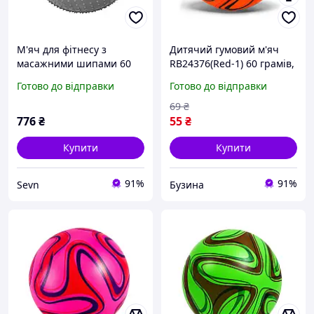
М'яч для фітнесу з
Дитячий гумовий м'яч
масажними шипами 60
RB24376(Red-1) 60 грамів,
см срібний SVN-2009
діаметр 17,5 см buzyna
Готово до відправки
Готово до відправки
69
₴
776
₴
55
₴
Купити
Купити
91%
91%
Sevn
Бузина