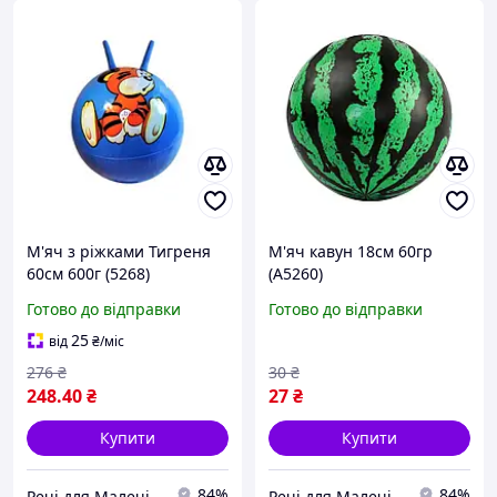
М'яч з ріжками Тигреня
М'яч кавун 18см 60гр
60см 600г (5268)
(A5260)
Готово до відправки
Готово до відправки
25
від
₴
/міс
276
₴
30
₴
248
.40
₴
27
₴
Купити
Купити
84%
84%
Речі для Малечі
Речі для Малечі