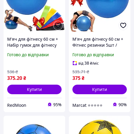
М'яч для фітнесу 60 см +
М'яч для фітнесу 60 см +
Набір гумок для фітнесу
Фітнес резинки 5шт /
5шт / Фітбол /
Гімнастичний м'яч для
Готово до відправки
Готово до відправки
Гімнастичний м'яч /
йоги / Фітнес-м'яч для
Фітнес-м'яч
пілатесу
38
від
₴
/міс
536
₴
535
.71
₴
375
.20
₴
375
₴
Купити
Купити
95%
90%
RedMoon
Marcat ⭐⭐⭐⭐⭐