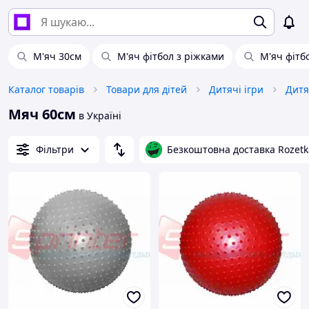
М'яч 30см
М'яч фітбол з ріжками
М'яч фітбо
Каталог товарів
Товари для дітей
Дитячі ігри
Дитя
Мяч 60см
в Україні
Фільтри
Безкоштовна доставка Rozetk