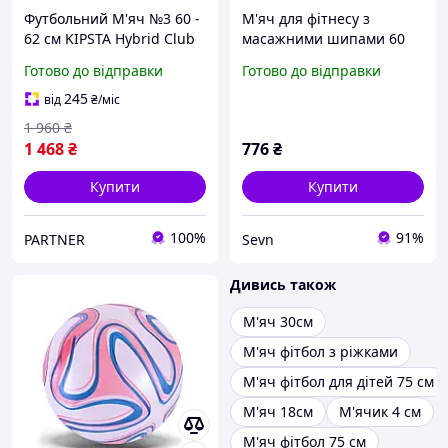
Футбольний М'яч №3 60 -
М'яч для фітнесу з
62 см KIPSTA Hybrid Club
масажними шипами 60
Ball 5-8років Білий
см червоний SVN-2011
Готово до відправки
Готово до відправки
245
від
₴
/міс
1 960
₴
1 468
₴
776
₴
Купити
Купити
100%
91%
PARTNER
Sevn
Дивись також
М'яч 30см
М'яч фітбол з ріжками
М'яч фітбол для дітей 75 см
М'яч 18см
М'ячик 4 см
М'яч фітбол 75 см