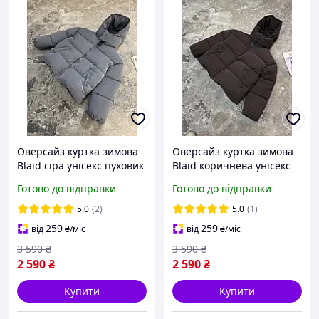
Оверсайз куртка зимова
Оверсайз куртка зимова
Blaid сіра унісекс пуховик
Blaid коричнева унісекс
жіночий чоловічий сірий
пуховик жіночий
Готово до відправки
Готово до відправки
теплий на зиму
чоловічий шоколадного
кольору теплий на зиму
5.0
(2)
5.0
(1)
259
259
від
₴
/міс
від
₴
/міс
3 590
₴
3 590
₴
2 590
₴
2 590
₴
Купити
Купити