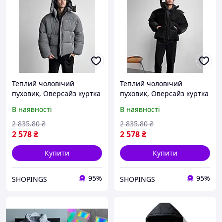
Теплий чоловічий
Теплий чоловічий
пуховик, Оверсайз куртка
пуховик, Оверсайз куртка
пуховик Blaid сіра унісекс
пуховик Blaid чорна
В наявності
В наявності
(клітинка), Куртка пуховик
унісекс (клітинка), Куртка
чоловіча
пуховик чоловіча
2 835
.80
₴
2 835
.80
₴
2 578
₴
2 578
₴
Купити
Купити
95%
95%
SHOPINGS
SHOPINGS