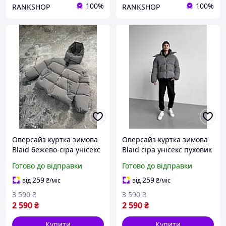
100%
100%
RANKSHOP
RANKSHOP
Оверсайз куртка зимова
Оверсайз куртка зимова
Blaid бежево-сіра унісекс
Blaid сіра унісекс пуховик
пуховик жіночий
жіночий чоловічий сірий
Готово до відправки
Готово до відправки
чоловічий бежевий сірий
теплий на зиму
теплий на зиму
259
259
від
₴
/міс
від
₴
/міс
3 590
₴
3 590
₴
2 590
₴
2 590
₴
Купити
Купити