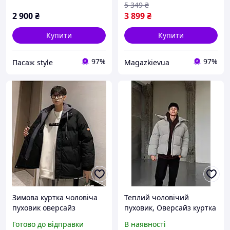
5 349
₴
2 900
₴
3 899
₴
Купити
Купити
97%
97%
Пасаж style
Magazkievua
Зимова куртка чоловіча
Теплий чоловічий
пуховик оверсайз
пуховик, Оверсайз куртка
молодіжна
пуховик Blaid бежево-сіра
Готово до відправки
В наявності
унісекс, Куртка пуховик