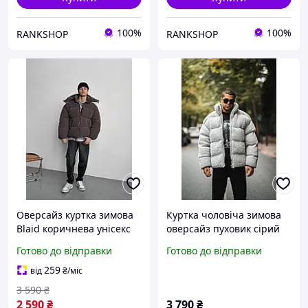
100%
100%
RANKSHOP
RANKSHOP
Оверсайз куртка зимова
Куртка чоловіча зимова
Blaid коричнева унісекс
оверсайз пуховик сірий
пуховик жіночий
плюшевий без капюшона
Готово до відправки
Готово до відправки
чоловічий шоколадного
теплий модний
кольору теплий на зиму
укорочений
259
від
₴
/міс
3 590
₴
2 590
₴
3 790
₴