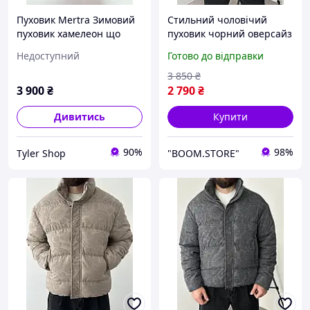
Пуховик Mertra Зимовий
Стильний чоловічий
пуховик хамелеон що
пуховик чорний оверсайз
змінює колір Куртка
із візерунком пейслі,
Недоступний
Готово до відправки
тепла жіноча чоловіча
Турецькі зимовий
зимова стильна пуховики
чоловічий пуховик
3 850
₴
оверсайз
чорного кольору без
3 900
₴
2 790
₴
капюшона т
Дивитись
Купити
90%
98%
Tyler Shop
"BOOM.STORE"