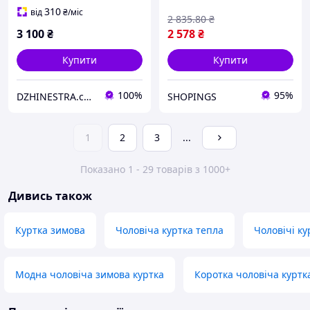
чоловіча
310
від
₴
/міс
2 835
.80
₴
3 100
₴
2 578
₴
Купити
Купити
100%
95%
DZHINESTRA.com.ua Інтернет-магазин
SHOPINGS
1
2
3
...
Показано 1 - 29 товарів з 1000+
Дивись також
Куртка зимова
Чоловіча куртка тепла
Чоловічі ку
Модна чоловіча зимова куртка
Коротка чоловіча куртк