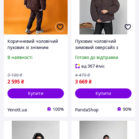
Коричневий чоловічий
Пуховик чоловічий
пуховик зі знімним
зимовий оверсайз з
капюшоном, замшевий
капюшоном куртка
В наявності
Готово до відправки
пуховик чоловічий
чоловіча дута Blaid
оверсайз з написом на
шоколадний
367
від
₴
/міс
спині (зимова куртка)
3 100
₴
4 479
₴
2 595
₴
3 669
₴
Купити
Купити
100%
90%
Yenott.ua
PandaShop