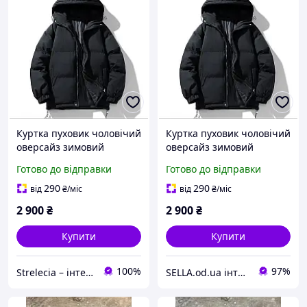
Куртка пуховик чоловічий
Куртка пуховик чоловічий
оверсайз зимовий
оверсайз зимовий
молодіжний
молодіжний
Готово до відправки
Готово до відправки
290
290
від
₴
/міс
від
₴
/міс
2 900
₴
2 900
₴
Купити
Купити
100%
97%
Strelecia – інтернет-магазин
SELLA.od.ua інтернет-магазин