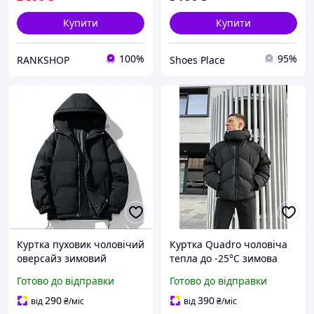
Купити
Купити
100%
95%
RANKSHOP
Shoes Place
Куртка пуховик чоловічий
Куртка Quadro чоловіча
оверсайз зимовий
тепла до -25°С зимова
молодіжний
пуховик чоловічий
Готово до відправки
Готово до відправки
оверсайз зима чорний
290
390
від
₴
/міс
від
₴
/міс