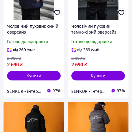
Чоловічий пуховик синій
Чоловічий пуховик
оверсайз
темно-сірий оверсайз
Готово до відправки
Готово до відправки
269
269
від
₴
/міс
від
₴
/міс
2 999
₴
2 999
₴
2 690
₴
2 690
₴
Купити
Купити
97%
97%
SENKUR - інтернет-магазин одягу, взуття, аксесуарів
SENKUR - інтернет-магазин одягу, взуття, аксесуарів