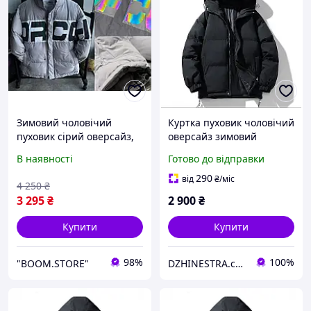
Зимовий чоловічий
Куртка пуховик чоловічий
пуховик сірий оверсайз,
оверсайз зимовий
Тепла рефлективна
молодіжний
В наявності
Готово до відправки
куртка сірого кольору без
капюшона на зиму до -25
290
від
₴
/міс
4 250
₴
(відбивна)
3 295
₴
2 900
₴
Купити
Купити
98%
100%
"BOOM.STORE"
DZHINESTRA.com.ua Інтернет-магазин