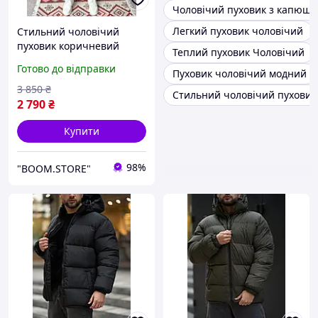
Чоловічий пуховик з капюш
Легкий пуховик чоловічий
Стильний чоловічий
пуховик коричневий
Теплий пуховик Чоловічий
оверсайз із візерунком
Готово до відправки
Пуховик чоловічий модний
пейслі, Турецькі зимовий
чоловічий пуховик
3 850
₴
Стильний чоловічий пуховик
коричневого кольору без
2 790
₴
ка
Купити
98%
"BOOM.STORE"