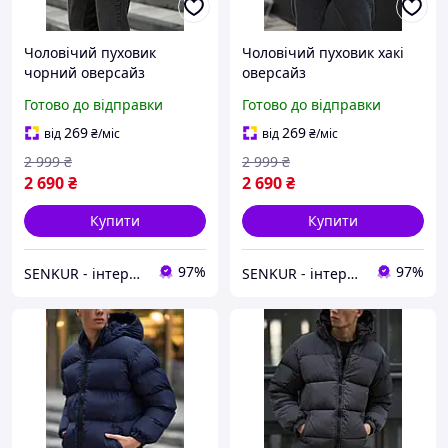
Чоловічий пуховик
Чоловічий пуховик хакі
чорний оверсайз
оверсайз
Готово до відправки
Готово до відправки
269
269
від
₴
/міс
від
₴
/міс
2 999
₴
2 999
₴
2 690
₴
2 690
₴
Купити
Купити
97%
97%
SENKUR - інтернет-магазин одягу, взуття, аксесуарів
SENKUR - інтернет-магазин одягу, взуття, аксесуарів