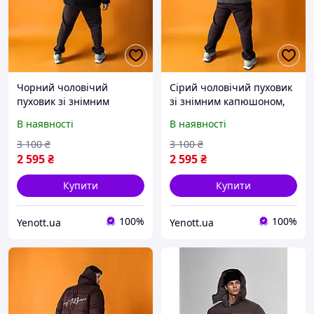
Чорний чоловічий
Сірий чоловічий пуховик
пуховик зі знімним
зі знімним капюшоном,
капюшоном, замшевий
замшевий пуховик
В наявності
В наявності
пуховик чоловічий
чоловічий оверсайз з
оверсайз з написом на
написом на спині (зимова
3 100
₴
3 100
₴
спині (зимова куртка з
куртка з прінтом)
2 595
₴
2 595
₴
прінтом)
Купити
Купити
100%
100%
Yenott.ua
Yenott.ua