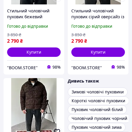
Стильний чоловічий
Стильний чоловічий
пуховик бежевий
пуховик сірий оверсайз із
оверсайз із візерунком
візерунком пейслі,
Готово до відправки
Готово до відправки
пейслі, Турецькі зимовий
турецькі зимовий
чоловічий пуховик
чоловічий пуховик сірого
3 850
₴
3 850
₴
бежевого кольору без
кольору без капюшона те
2 790
₴
2 790
₴
капюшона
Купити
Купити
98%
98%
"BOOM.STORE"
"BOOM.STORE"
Дивись також
Зимові чоловічі пуховики
Короткі чоловічі пуховики
Пуховик чоловічий білий
Чоловічий пуховик чорний
Пуховик чоловічий зима