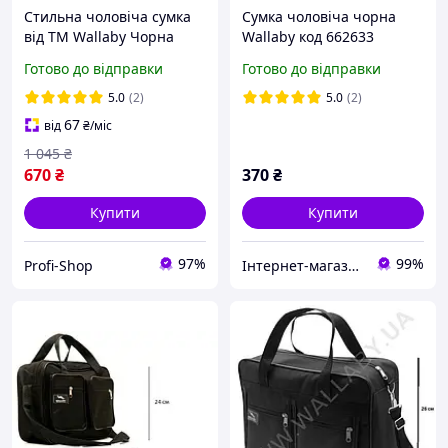
Стильна чоловіча сумка
Сумка чоловіча чорна
від ТМ Wallaby Чорна
Wallaby код 662633
(1890281223)
Готово до відправки
Готово до відправки
5.0
(2)
5.0
(2)
67
від
₴
/міс
1 045
₴
670
₴
370
₴
Купити
Купити
97%
99%
Profi-Shop
Інтернет-магазин " САКВОЯЖ"