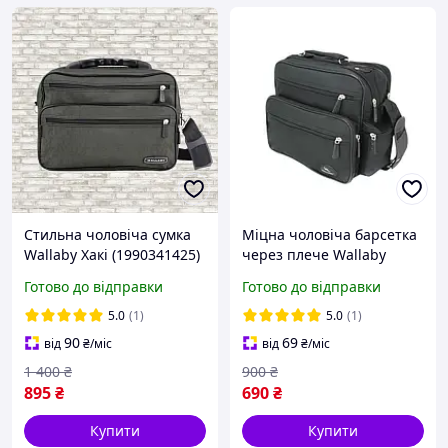
Стильна чоловіча сумка
Міцна чоловіча барсетка
Wallaby Хакі (1990341425)
через плече Wallaby
Чорна (21940271223)
Готово до відправки
Готово до відправки
5.0
(1)
5.0
(1)
90
69
від
₴
/міс
від
₴
/міс
1 400
₴
900
₴
895
₴
690
₴
Купити
Купити