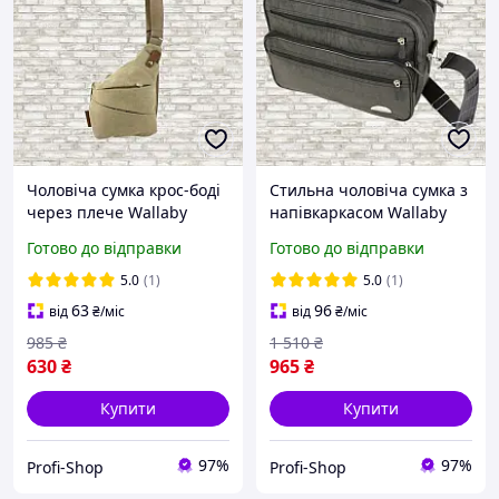
Чоловіча сумка крос-боді
Стильна чоловіча сумка з
через плече Wallaby
напівкаркасом Wallaby
Пісок (077024528)
Хакі (2010341425)
Готово до відправки
Готово до відправки
5.0
(1)
5.0
(1)
63
96
від
₴
/міс
від
₴
/міс
985
₴
1 510
₴
630
₴
965
₴
Купити
Купити
97%
97%
Profi-Shop
Profi-Shop