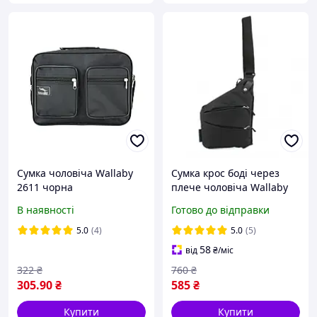
Сумка чоловіча Wallaby
Сумка крос боді через
2611 чорна
плече чоловіча Wallaby
Чорна (2076024528)
В наявності
Готово до відправки
5.0
(4)
5.0
(5)
58
від
₴
/міс
322
₴
760
₴
305
.90
₴
585
₴
Купити
Купити