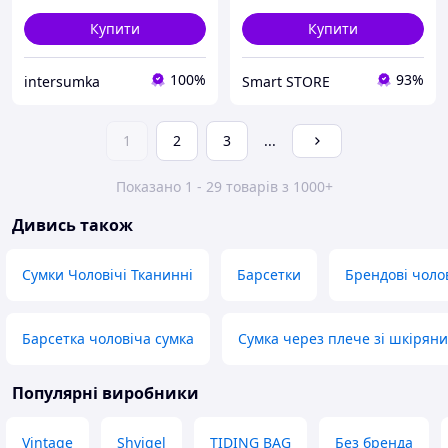
Купити
Купити
100%
93%
intersumka
Smart STORE
1
2
3
...
Показано 1 - 29 товарів з 1000+
Дивись також
Сумки Чоловічі Тканинні
Барсетки
Брендові чолов
Барсетка чоловіча сумка
Сумка через плече зі шкірян
Популярні виробники
Vintage
Shvigel
TIDING BAG
Без бренда