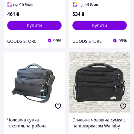
46
53
від
₴
/міс
від
₴
/міс
461
₴
534
₴
Купити
Купити
99%
99%
GOODS STORE
GOODS STORE
Чоловіча сумка
Стильна чоловіча сумка з
текстильна робоча
напівкаркасом Wallaby
горизонтальна чорна
Чорна (2020341425)