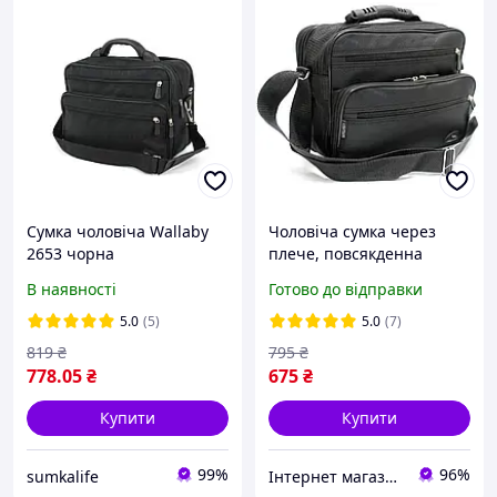
Сумка чоловіча Wallaby
Чоловіча сумка через
2653 чорна
плече, повсякденна
чорна текстиль Wallaby
В наявності
Готово до відправки
5.0
(5)
5.0
(7)
819
₴
795
₴
778
.05
₴
675
₴
Купити
Купити
99%
96%
sumkalife
Інтернет магазин сумок та аксесуарів BarBags