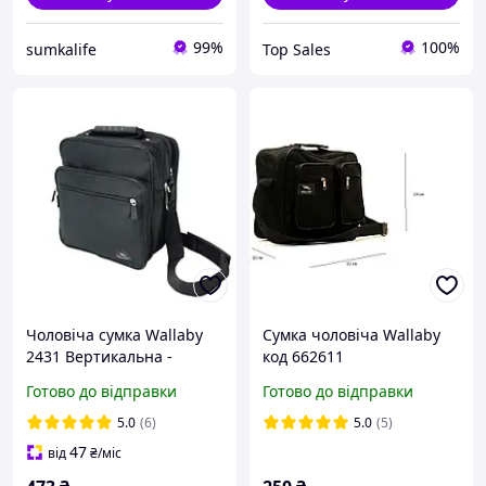
99%
100%
sumkalife
Top Sales
Чоловіча сумка Wallaby
Сумка чоловіча Wallaby
2431 Вертикальна -
код 662611
Чорна 25х28х15см
Готово до відправки
Готово до відправки
5.0
(6)
5.0
(5)
47
від
₴
/міс