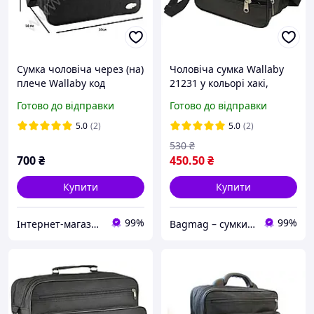
Сумка чоловіча через (на)
Чоловіча сумка Wallaby
плече Wallaby код
21231 у кольорі хакі,
6626531 чорна
стильна барсетка з
Готово до відправки
Готово до відправки
регульованою ручкою та
кількома кишенями
5.0
(2)
5.0
(2)
530
₴
700
₴
450
.50
₴
Купити
Купити
99%
99%
Інтернет-магазин " САКВОЯЖ"
Bagmag – сумки, валізи, рюкзаки та аксесуари для вашого стилю і подорожей