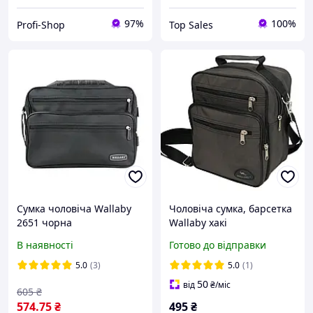
97%
100%
Profi-Shop
Top Sales
Сумка чоловіча Wallaby
Чоловіча сумка, барсетка
2651 чорна
Wallaby хакі
В наявності
Готово до відправки
5.0
(3)
5.0
(1)
50
від
₴
/міс
605
₴
574
.75
₴
495
₴