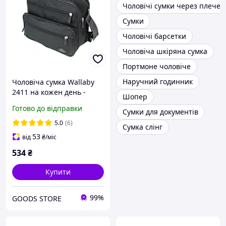
Чоловічі сумки через плече
Сумки
Чоловічі барсетки
Чоловіча шкіряна сумка
Портмоне чоловіче
Наручний годинник
Чоловіча сумка Wallaby
2411 на кожен день -
Шопер
Чорний 28х23х13см
Готово до відправки
Сумки для документів
5.0
(6)
Сумка слінг
53
від
₴
/міс
534
₴
Купити
99%
GOODS STORE