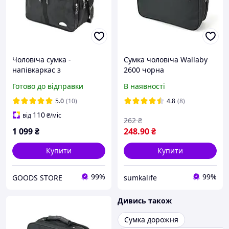
Чоловіча сумка -
Сумка чоловіча Wallaby
напівкаркас з
2600 чорна
розширенням Wallaby
Готово до відправки
В наявності
25275 - Чорна 34х28х16см
5.0
(10)
4.8
(8)
110
від
₴
/міс
262
₴
1 099
₴
248
.90
₴
Купити
Купити
99%
99%
GOODS STORE
sumkalife
Дивись також
Сумка дорожня