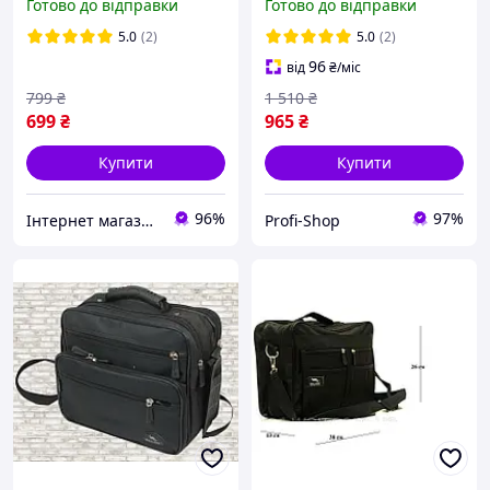
Готово до відправки
Готово до відправки
через плече Wallaby
5.0
(2)
5.0
(2)
96
від
₴
/міс
799
₴
1 510
₴
699
₴
965
₴
Купити
Купити
96%
97%
Інтернет магазин сумок та аксесуарів BarBags
Profi-Shop