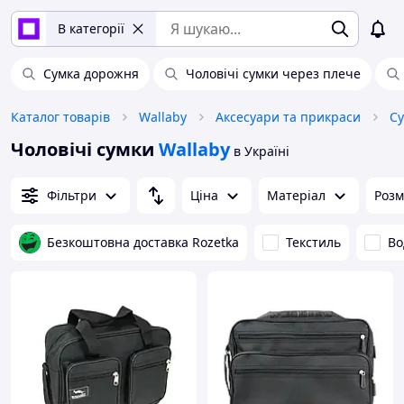
В категорії
Сумка дорожня
Чоловічі сумки через плече
Каталог товарів
Wallaby
Аксесуари та прикраси
Су
Чоловічі сумки
Wallaby
в Україні
Фільтри
Ціна
Матеріал
Розм
Безкоштовна доставка Rozetka
Текстиль
Во