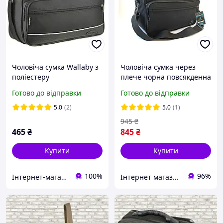
Чоловіча сумка Wallaby з
Чоловіча сумка через
поліестеру
плече чорна повсякденна
текстильна Wallaby
Готово до відправки
Готово до відправки
5.0
(2)
5.0
(1)
945
₴
465
₴
845
₴
Купити
Купити
100%
96%
Інтернет-магазин "Asti"
Інтернет магазин сумок та аксесуарів BarBags