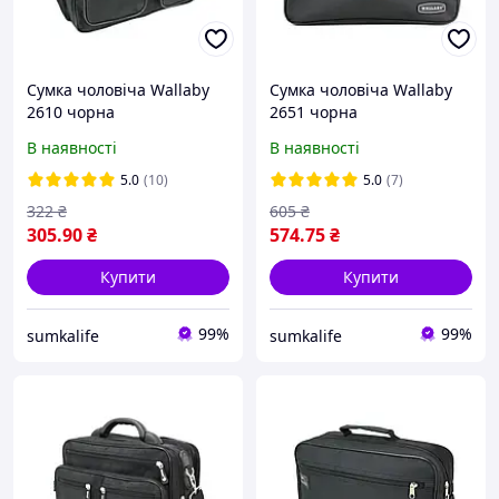
Сумка чоловіча Wallaby
Сумка чоловіча Wallaby
2610 чорна
2651 чорна
В наявності
В наявності
5.0
(10)
5.0
(7)
322
₴
605
₴
305
.90
₴
574
.75
₴
Купити
Купити
99%
99%
sumkalife
sumkalife