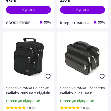
473
₴
250
₴
Купити
Купити
99%
99%
GOODS STORE
Інтернет-магазин " САКВОЯЖ"
Чоловіча сумка на плече
Чоловіча сумка - барсетка
Wallaby 2665 на 5 відділів
Wallaby 21231 на 6
- Чорний 20х24х12см
відділів з гумовою ручкою
Готово до відправки
Готово до відправки
- Хакі 23х16х10см
5.0
(5)
5.0
(4)