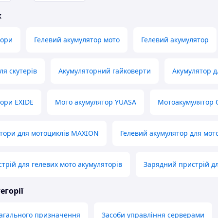
ж
тори
Гелевий акумулятор мото
Гелевий акумулятор
ля скутерів
Акумуляторний гайковерти
Акумулятор д
ори EXIDE
Мото акумулятор YUASA
Мотоакумулятор 
ятори для мотоциклів MAXION
Гелевий акумулятор для мо
трій для гелевих мото акумуляторів
Зарядний пристрій дл
егорії
загального призначення
Засоби управління серверами