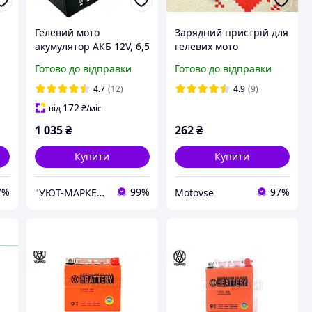
Гелевий мото
Зарядний пристрій для
акумулятор АКБ 12V, 6,5
гелевих мото
А/год 12N6.5L-BS
акумуляторів 2.3/20Ah
Готово до відправки
Готово до відправки
MotoTech 2025рік
(12V 1A ) імпульсний
4.7
(12)
4.9
(9)
172
від
₴
/міс
1 035
₴
262
₴
Купити
Купити
7%
99%
97%
"УЮТ-МАРКЕТ" інтернет-магазин
Motovse