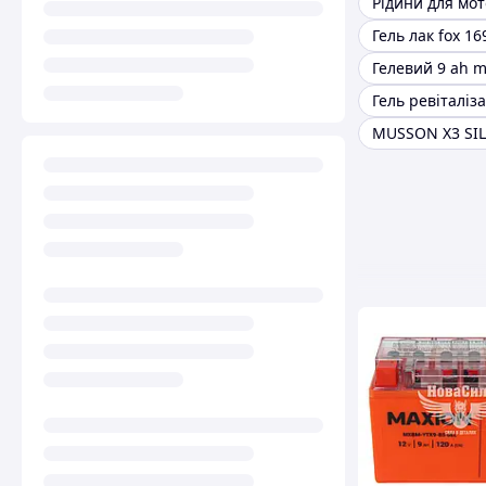
Рідини для мо
Гель лак fox 16
Гелевий 9 аh m