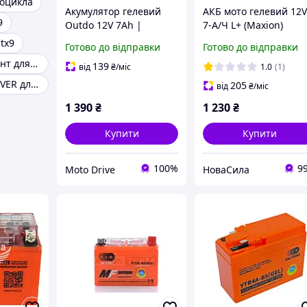
тоцикла
Акумулятор гелевий
АКБ мото гелевий 12
9
Outdo 12V 7Ah |
7-А/Ч L+ (Maxion)
Мотоакумулятор 12 В 7
(150х87х94) (YTX7A-BS
tx9
Готово до відправки
Готово до відправки
А·год 147×84×93 мм
GEL) ,YTX7A-BS GEL,
Гель ревіталізант для мототехніки
139
від
₴
/міс
1.0
(1)
MUSSON X3 SILVER для маникюра
205
від
₴
/міс
1 390
₴
1 230
₴
Купити
Купити
100%
9
Moto Drive
НоваСила