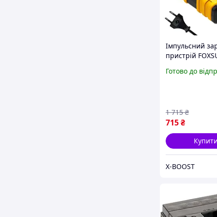
Імпульсний за
пристрій FOXS
ампер для
Готово до відп
автомобільних
гелевих мото
акумуляторів
автоматична з
1 715
₴
715
₴
Купит
X-BOOST