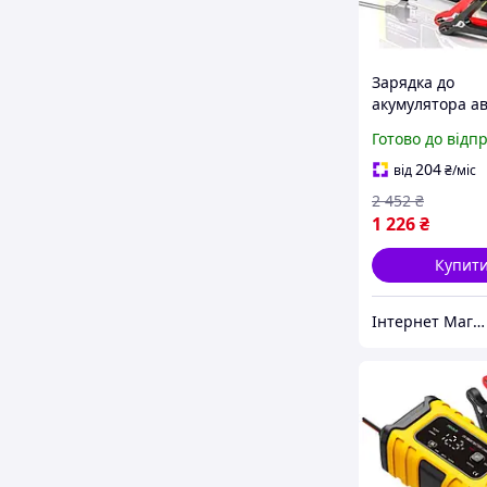
Зарядка до
акумулятора ав
24V 8A), Зарядк
Готово до відп
Зарядний прис
гелевих мото
204
від
₴
/міс
акумуляторів, 
2 452
₴
1 226
₴
Купит
Інтернет Магазин "StepShop"