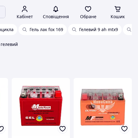
Кабінет
Сповіщення
Обране
Кошик
оцикла
Гель лак fox 169
Гелевий 9 аh mtx9
Г
 гелевий