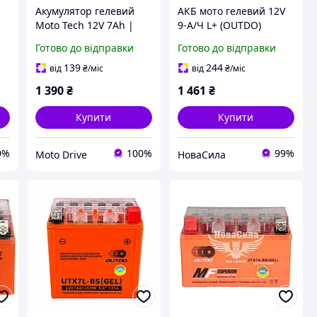
V
Акумулятор гелевий
АКБ мото гелевий 12V
Moto Tech 12V 7Ah |
9-А/Ч L+ (OUTDO)
S
Мотоакумулятор 12 В 7
(152х88х106) (YTX 9-BS)
Готово до відправки
Готово до відправки
А·год 113×68×105 мм
,YTX 9-BS,
139
244
від
₴
/міс
від
₴
/міс
1 390
₴
1 461
₴
Купити
Купити
9%
100%
99%
Moto Drive
НоваСила