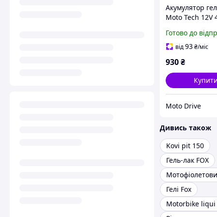
Акумулятор ге
Moto Tech 12V 
Мотоакумулято
Готово до відп
А·год 112×68×8
93
від
₴
/міс
930
₴
Купит
Moto Drive
Дивись також
Kovi pit 150
Гель-лак FOX
Мотофіолетов
Гелі Fox
Motorbike liqui