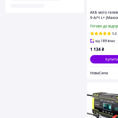
АКБ мото геле
9-А/Ч L+ (Maxio
(152х88х106) (Y
Готово до відп
GEL) ,YTX9-BS G
5.0
189
від
₴
/міс
1 134
₴
Купит
НоваСила