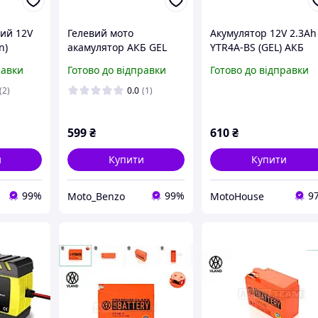
вий 12V
Гелевий мото
Акумулятор 12V 2.3Ah
n)
акамулятор АКБ GEL
YTR4A-BS (GEL) АКБ
TX9-BS
12V 4A 113 70 85mm
Honda Dio, Fit, Tact.
равки
Готово до відправки
Готово до відправки
EL,
UTX4L BS (YTX4L BS)
Гелевий мото
акумулятор 2,3A 12V
(2)
0.0
(1)
599
₴
610
₴
и
Купити
Купити
99%
99%
9
Moto_Benzo
MotoHouse