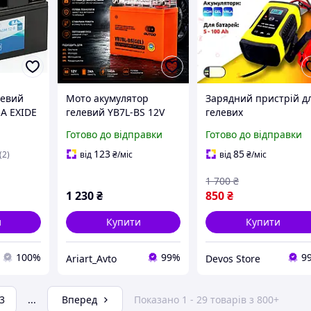
левий
Мото акумулятор
Зарядний пристрій д
5A EXIDE
гелевий YB7L-BS 12V
гелевих
2-8,
7Ah VLAND Orange для
мотоакумуляторів,
Готово до відправки
Готово до відправки
 Suzuki,
скутера, мопеда,
Зарядний пристрій д
мотоцикла,
заряджання
123
85
(2)
від
₴
/міс
від
₴
/міс
квадроцикла
автомобільного
1 700
₴
акумулятора (12V/5-6A
1 230
₴
850
₴
UTI
и
Купити
Купити
100%
99%
9
Ariart_Avto
Devos Store
3
...
Вперед
Показано 1 - 29 товарів з 800+