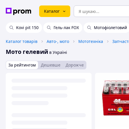
Каталог
Kovi pit 150
Гель-лак FOX
Мотофіолетовий
Каталог товарів
Авто-, мото
Мототехніка
Запчаст
Мото гелевий
в Україні
За рейтингом
Дешевше
Дорожче