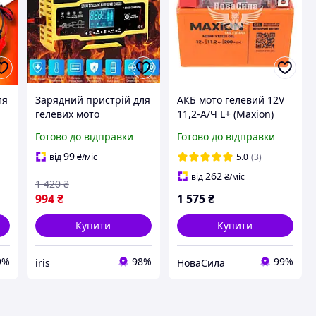
ля
Зарядний пристрій для
АКБ мото гелевий 12V
гелевих мото
11,2-А/Ч L+ (Maxion)
акумуляторів 12 V 6 A
(150х87х110) (YTZ12S
Готово до відправки
Готово до відправки
ля
Зарядний пристрій для
GEL) ,YTZ12S GEL,
РК-дисплея Зарядний
99
від
₴
/міс
5.0
(3)
пристрій для
262
від
₴
/міс
1 420
₴
),
акумуляторів
994
₴
1 575
₴
Купити
Купити
9%
98%
99%
iris
НоваСила