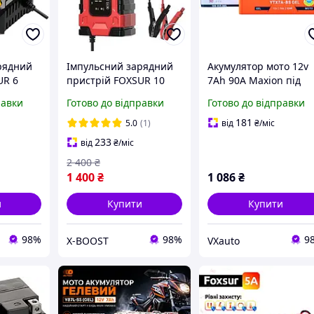
рядний
Імпульсний зарядний
Акумулятор мото 12v
UR 6
пристрій FOXSUR 10
7Ah 90А Maxion під
ампер для
болт (гелевий низьки
равки
Готово до відправки
Готово до відправки
 AGM
автомобільних AGM
гелевих мото LiFePo4
181
5.0
(1)
від
₴
/міс
акумуляторів
233
від
₴
/міс
арядка
автоматична зарядка
2 400
₴
1 400
₴
1 086
₴
и
Купити
Купити
98%
98%
9
X-BOOST
VXauto