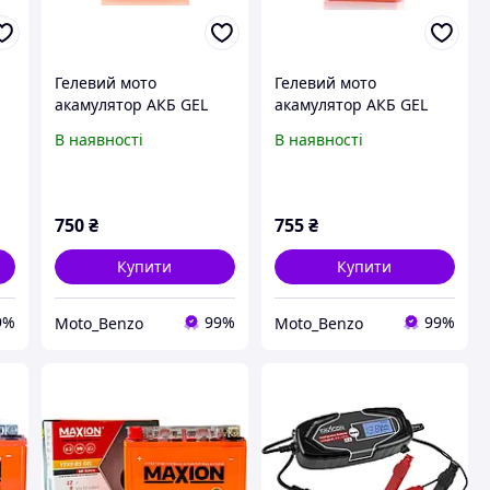
Гелевий мото
Гелевий мото
акамулятор АКБ GEL
акамулятор АКБ GEL
0
12V 5A 113 70 107mm
12V 5A 119 60 129mm,
В наявності
В наявності
UTX5L BS (YTX5L BS)
високий 12N5L BS (YB5L
BS)
750
₴
755
₴
Купити
Купити
9%
99%
99%
Moto_Benzo
Moto_Benzo