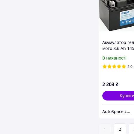
Акумулятор ге
мото 8.6 Ah 14
SLA12-8 = AGM1
В наявності
Honda, Yamaha,
Kawasaki, KTM
5.0
2 203
₴
Купит
AutoSpace.com.ua
1
2