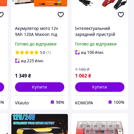
Акумулятор мото 12v
Інтелектуальний
9Ah 120А Maxion під
зарядний пристрій
й)
болт (гелевий низький)
FAVICON 6 В/12 В з РК-
Готово до відправки
Готово до відправки
дисплеєм для авто,
мото, AGM, гелевих,
106
5.0
(1)
від
₴
/міс
свинцевих і літієвих
225
від
₴
/міс
АКБ
1 180
₴
1 349
₴
1 062
₴
Купити
Купити
8%
98%
100%
VXauto
KOMOPA