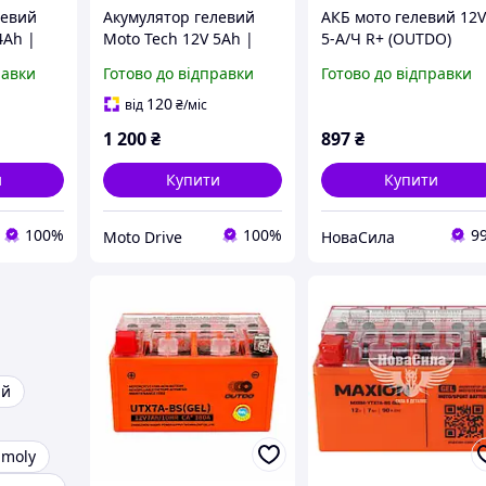
левий
Акумулятор гелевий
АКБ мото гелевий 12
4Ah |
Moto Tech 12V 5Ah |
5-А/Ч R+ (OUTDO)
р 12 В 4
Мотоакумулятор 12 В 5
(120х60х130) (12N5L-B
равки
Готово до відправки
Готово до відправки
5 мм
А·год 112×68×100 мм
GEL) ,12N5L-BS GEL,
120
від
₴
/міс
1 200
₴
897
₴
и
Купити
Купити
100%
100%
9
Moto Drive
НоваСила
ий
 moly