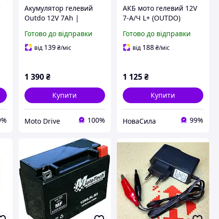
V
Акумулятор гелевий
АКБ мото гелевий 12V
Outdo 12V 7Ah |
7-А/Ч L+ (OUTDO)
Мотоакумулятор 12 В 7
(150х87х94) (YTX 7A-BS)
Готово до відправки
Готово до відправки
А·год 111×64×130 мм
,YTX 7A-BS,
139
188
від
₴
/міс
від
₴
/міс
1 390
₴
1 125
₴
Купити
Купити
9%
100%
99%
Moto Drive
НоваСила