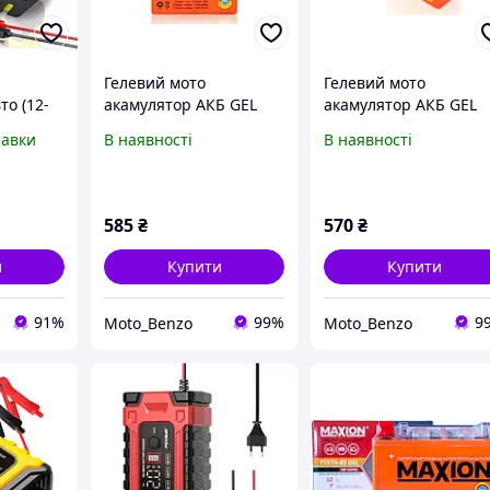
Гелевий мото
Гелевий мото
то (12-
акамулятор АКБ GEL
акамулятор АКБ GEL
а 12в,
12V 2.3A Suzuki/Yamaha
12V 2.3A Honda 115 5
равки
В наявності
В наявності
трій для
115 40 90mm GT4B 5
85mm YTR4A BS
`VLAND` (2024)
`VLAND`
MTS
585
₴
570
₴
и
Купити
Купити
91%
99%
9
Moto_Benzo
Moto_Benzo