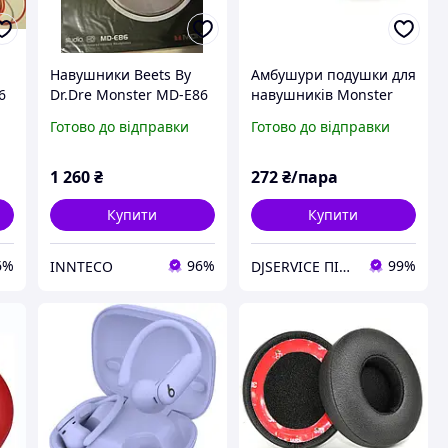
Навушники Beets By
Амбушури подушки для
6
Dr.Dre Monster MD-E86
навушників Monster
Beats by Dr. Dre MIXR
Готово до відправки
Готово до відправки
1 260
₴
272
₴/пара
Купити
Купити
6%
96%
99%
INNTECO
DJSERVICE ПІСЛЯОПЛАТОЮ НЕ ПРАЦЮЄМО!!! Интернет-магазин