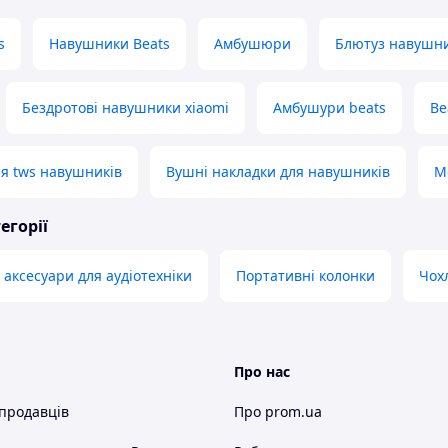
s
Навушники Beats
Амбушюри
Блютуз навушн
Бездротові навушники xiaomi
Амбушури beats
Be
я tws навушників
Вушні накладки для навушників
M
егорії
 аксесуари для аудіотехніки
Портативні колонки
Чох
Про нас
 продавців
Про prom.ua