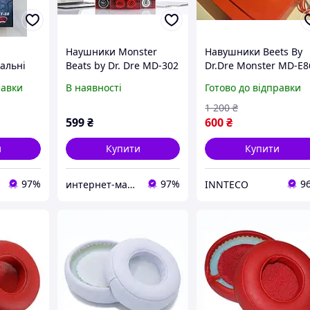
Наушники Monster
Навушники Beets By
альні
Beats by Dr. Dre MD-302
Dr.Dre Monster MD-E8
ео-
равки
В наявності
Готово до відправки
nster
 NT-58
1 200
₴
599
₴
600
₴
и
Купити
Купити
97%
97%
9
интернет-магазин "Щаслива скарбничка"
INNTECO