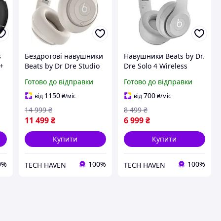
s
Бездротові навушники
Навушники Beats by Dr.
s+
Beats by Dr Dre Studio
Dre Solo 4 Wireless
PRO Sandstone (MQTR3)
Matte Grey (MG7J4)
Готово до відправки
Готово до відправки
1150
700
від
₴
/міс
від
₴
/міс
14 999
₴
8 499
₴
11 499
₴
6 999
₴
Купити
Купити
0%
100%
100%
TECH HAVEN
TECH HAVEN