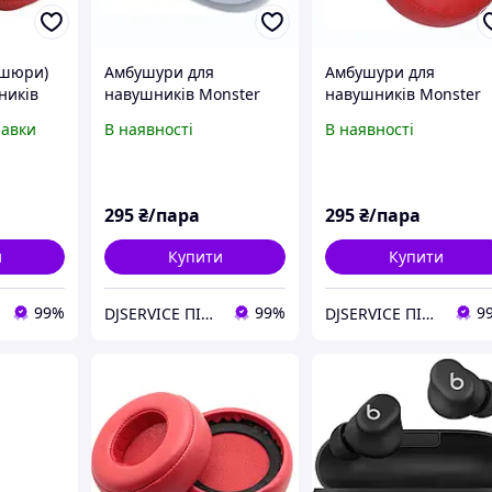
ушюри)
Амбушури для
Амбушури для
ників
навушників Monster
навушників Monster
y Dr.
Beats Pro Detox by Dr
Beats Pro Detox by Dr
равки
В наявності
В наявності
Dre WHITE
Dre RED
295
₴/пара
295
₴/пара
и
Купити
Купити
99%
99%
9
DJSERVICE ПІСЛЯОПЛАТОЮ НЕ ПРАЦЮЄМО!!! Интернет-магазин
DJSERVICE ПІСЛЯОПЛАТОЮ НЕ ПРАЦЮЄМО!!! Интернет-магазин