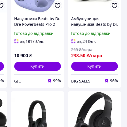
Навушники Beats by Dr.
Амбушури для
Dre Powerbeats Pro 2
навушників Beats by Dr.
Hyper Purple (MX753)
Dre Solo 2 / Solo 3
Готово до відправки
Готово до відправки
Wireless чорні змінні
подушки
1817
24
від
₴
/міс
від
₴
/міс
265
₴/пара
10 900
₴
238
.50
₴/пара
Купити
Купити
9%
99%
96%
GIO
BIG SALES