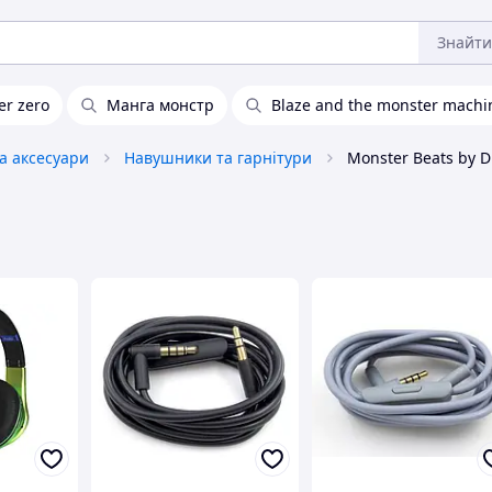
Знайти
er zero
Манга монстр
Blaze and the monster machi
та аксесуари
Навушники та гарнітури
Monster Beats by D