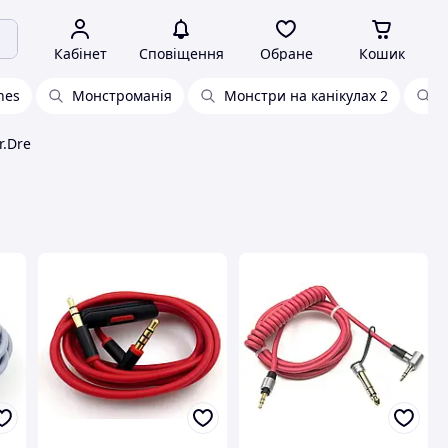
Кабінет
Сповіщення
Обране
Кошик
nes
Монстроманія
Монстри на канікулах 2
r.Dre