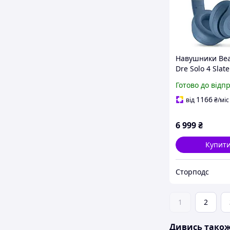
Навушники Beat
Dre Solo 4 Slate
(MUW43)
Готово до відп
1166
від
₴
/міс
6 999
₴
Купит
Сторподс
1
2
Дивись тако