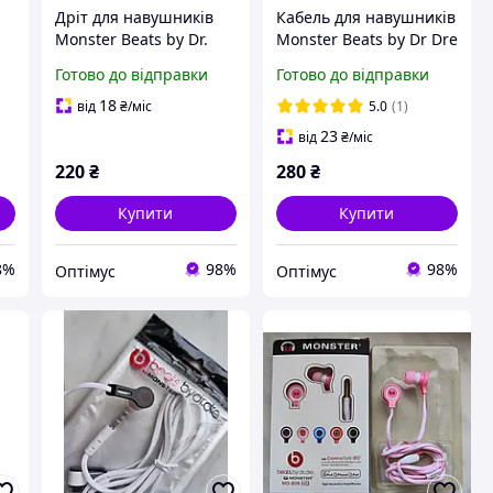
Дріт для навушників
Кабель для навушників
Monster Beats by Dr.
Monster Beats by Dr Dre
Dre Solo Studio Mixr
Pro Detox
Готово до відправки
Готово до відправки
Talk Control Red
18
від
₴
/міс
5.0
(1)
23
від
₴
/міс
220
₴
280
₴
Купити
Купити
8%
98%
98%
Оптімус
Оптімус