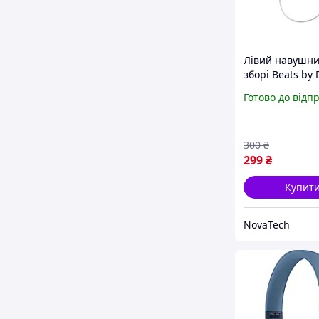
Лівий навушни
зборі Beats by 
Flex Wireless 
Готово до відп
A2295 White (О
з розбору)
(Відновлений)
300
₴
299
₴
Купит
NovaTech