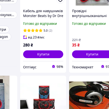
Blaze and the monster machines
Кабель для навушників
Провідні
Монстри на канікулах 2
Monster Beats by Dr Dre
внутрішньоканальні
Pro Detox
(вакуумні) стерео-
Готово до відправки
Готово до відправки
навушники Monster
стри
Beats By Dr.Dre iBeats
5.0
(2)
HD Blue (3,5 мм)
ragon
23
від
₴
/міс
221
₴
280
₴
35
₴
Купити
Купити
98%
9
Оптімус
Техномаркет