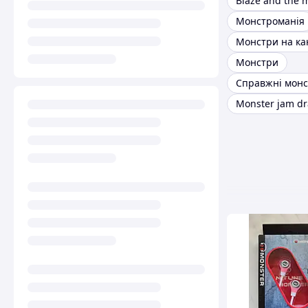
Монстроманія
Монстри
Справжні мон
Monster jam d