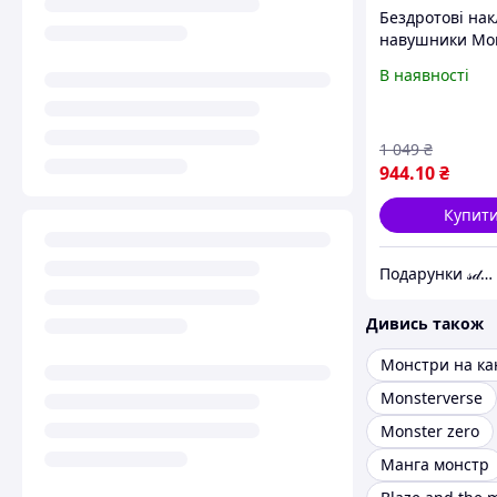
Бездротові нак
навушники Mo
Beats By Dr Dre
В наявності
1 049
₴
944
.10
₴
Купит
Подарунки 𝓈𝒹𝓊𝓈𝒽𝑜𝒾 для Вас!!!
Дивись також
Монстри на ка
Monsterverse
Monster zero
Манга монстр