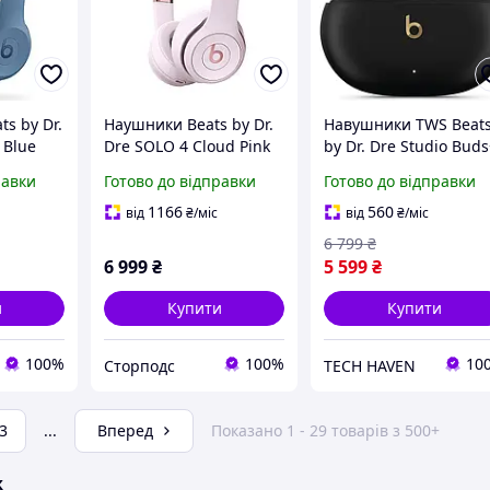
s by Dr.
Наушники Beats by Dr.
Навушники TWS Beat
 Blue
Dre SOLO 4 Cloud Pink
by Dr. Dre Studio Bud
(MUW33) D15-2026
Black/Gold (MQLH3)
равки
Готово до відправки
Готово до відправки
1166
560
від
₴
/міс
від
₴
/міс
6 799
₴
6 999
₴
5 599
₴
и
Купити
Купити
100%
100%
10
Сторподс
TECH HAVEN
3
...
Вперед
Показано 1 - 29 товарів з 500+
ж