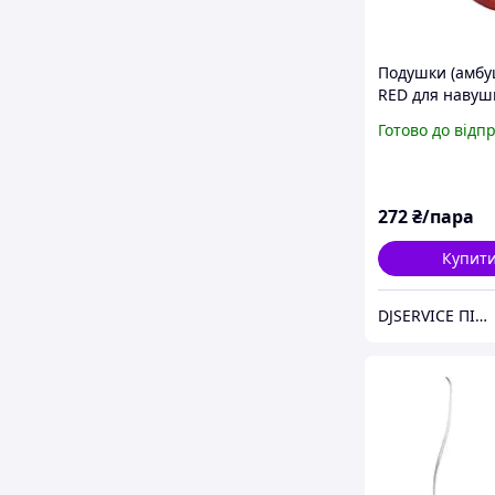
Подушки (амб
RED для навуш
Monster Beats b
Готово до відп
Dre Mixr
272
₴/пара
Купит
DJSERVICE ПІСЛЯОПЛАТОЮ НЕ ПРАЦЮЄМО!!! Интернет-магазин