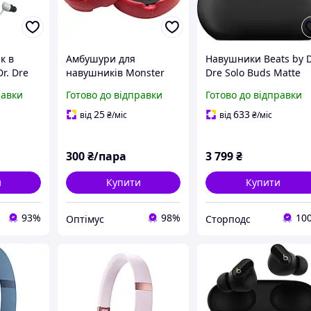
к в
Амбушури для
Навушники Beats by D
Dr. Dre
навушників Monster
Dre Solo Buds Matte
Earphones
Beats Pro Detox by Dre
Black (MUVW3) [11936
равки
Готово до відправки
Готово до відправки
ригінал
RED
25
633
від
₴
/міс
від
₴
/міс
300
₴/пара
3 799
₴
и
Купити
Купити
93%
98%
10
Оптімус
Сторподс