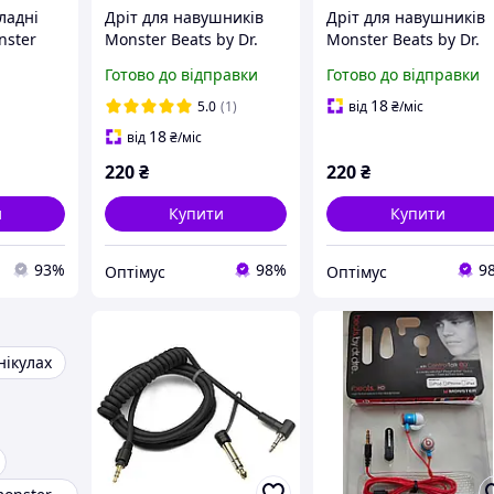
ладні
Дріт для навушників
Дріт для навушників
nster
Monster Beats by Dr.
Monster Beats by Dr.
Dre Solo Studio Mixr
Dre Solo Studio Mixr
Готово до відправки
Готово до відправки
Talk Control BLACK
Talk Control Gray
18
5.0
(1)
від
₴
/міс
18
від
₴
/міс
220
₴
220
₴
и
Купити
Купити
93%
98%
9
Оптімус
Оптімус
нікулах