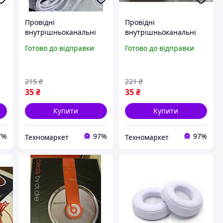
Провідні
Провідні
внутрішньоканальні
внутрішньоканальні
(вакуумні) стерео-
(вакуумні) стерео-
Готово до відправки
Готово до відправки
навушники Monster
навушники Monster
Beats By Dr.Dre (3,5 мм)
Beats By Dr.Dre MD-B09
Pink (3,5 мм)
215
₴
221
₴
35
₴
35
₴
Купити
Купити
7%
97%
97%
Техномаркет
Техномаркет