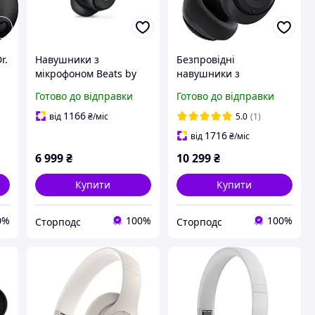
r.
Навушники з
Безпровідні
мікрофоном Beats by
навушники з
2]
Dr. Dre Solo 4 Matte
мікрофоном Beats by
Готово до відправки
Готово до відправки
Black (MUW23)
Dr. Dre Studio Pro Black
(MQTP3)
1166
від
₴
/міс
5.0
(1)
1716
від
₴
/міс
6 999
₴
10 299
₴
Купити
Купити
0%
100%
100%
Сторподс
Сторподс